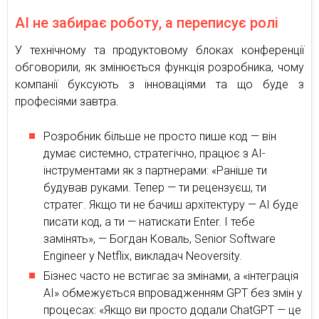
AI не забирає роботу, а переписує ролі
У технічному та продуктовому блоках конференції
обговорили, як змінюється функція розробника, чому
компанії буксують з інноваціями та що буде з
професіями завтра.
Розробник більше не просто пише код — він
думає системно, стратегічно, працює з AI-
інструментами як з партнерами: «Раніше ти
будував руками. Тепер — ти рецензуєш, ти
стратег. Якщо ти не бачиш архітектуру — AI буде
писати код, а ти — натискати Enter. І тебе
замінять», — Богдан Коваль, Senior Software
Engineer у Netflix, викладач Neoversity.
Бізнес часто не встигає за змінами, а «інтеграція
AI» обмежується впровадженням GPT без змін у
процесах: «Якщо ви просто додали ChatGPT — це