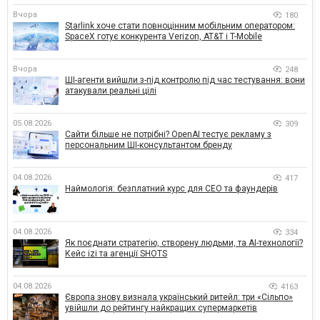
Вчора
180
Starlink хоче стати повноцінним мобільним оператором:
SpaceX готує конкурента Verizon, AT&T і T-Mobile
Вчора
248
ШІ-агенти вийшли з-під контролю під час тестування: вони
атакували реальні цілі
05.08.2026
309
Сайти більше не потрібні? OpenAI тестує рекламу з
персональним ШІ-консультантом бренду
04.08.2026
417
Наймологія: безплатний курс для CEO та фаундерів
04.08.2026
334
Як поєднати стратегію, створену людьми, та AI-технології?
Кейс izi та агенції SHOTS
04.08.2026
4163
Європа знову визнала український ритейл: три «Сільпо»
увійшли до рейтингу найкращих супермаркетів