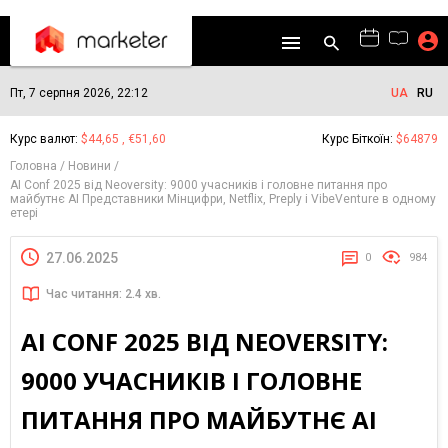
Пт, 7 серпня 2026, 22:12
UA
RU
Курс валют:
$44,65 , €51,60
Курс Біткоїн:
$64879
Головна
Новини
AI Conf 2025 від Neoversity: 9000 учасників і головне питання про
майбутнє AI Представники Мінцифри, Netflix, Preply і VibeVenture в одному
етері
27.06.2025
0
984
Час читання: 2.4 хв.
AI CONF 2025 ВІД NEOVERSITY:
9000 УЧАСНИКІВ І ГОЛОВНЕ
ПИТАННЯ ПРО МАЙБУТНЄ AI