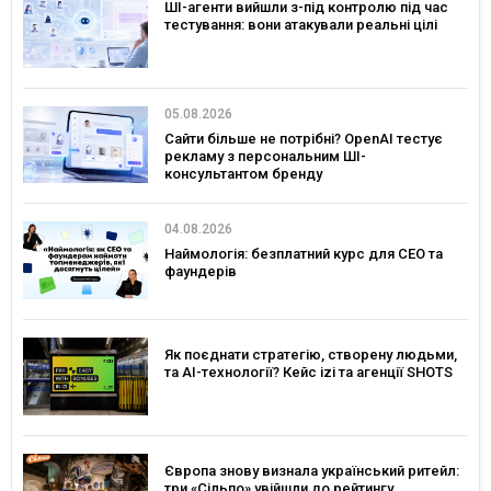
ШІ-агенти вийшли з-під контролю під час
тестування: вони атакували реальні цілі
05.08.2026
Сайти більше не потрібні? OpenAI тестує
рекламу з персональним ШІ-
консультантом бренду
04.08.2026
Наймологія: безплатний курс для CEO та
фаундерів
Як поєднати стратегію, створену людьми,
та AI-технології? Кейс izi та агенції SHOTS
Європа знову визнала український ритейл:
три «Сільпо» увійшли до рейтингу