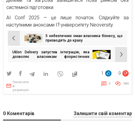
дилеми та загроза залишитися поза ринком без
системної підготовки.
AI Conf 2025 — це лише початок. Слідкуйте за
наступними анонсами IT-університету Neoversity.
5 небезпечних оман власника бізнесу, що
Навігація
призводять до краху
записів
Uklon Delivery запустив інтеграцію, яка
дозволяє власникам флористичних
бізнесів автоматизувати швидку доставку
1
0
Написати
0
984
в
редакцію
0
Коментарів
Залишити свій коментар