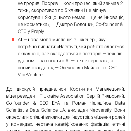
не прорив. Прорив — коли процес, який займав 2
тижні, скоротився до 5 хвилин і це відчув
користувач. Якщо цього немає — це не інновація,
це косметика», — Дмитро Волошин, Co-founder &
CTO у Preply.
AI — нова мова мислення в інженерії, яку
потрібно вивчати: «Навіть ті, чия робота здається
складною, але складається з повторів — теж під
ударом. Працювати з AI — це не перевага, а
новий стандарт», — Олександр Майданюк, CEO
VibeVenture.
До дискусій приєдналися Костянтин Магалецький,
віцепрезидент IT Ukraine Association, Сергій Рильський,
Co-founder & CЕO EYA та Роман Челядінов Data
Scientist в Data Science UA, викладач Neoversity. Вони
окреслили спільні виклики для індустрії: зміщення ролей
у командах, нестача кваліфікованих фахівців, етичні