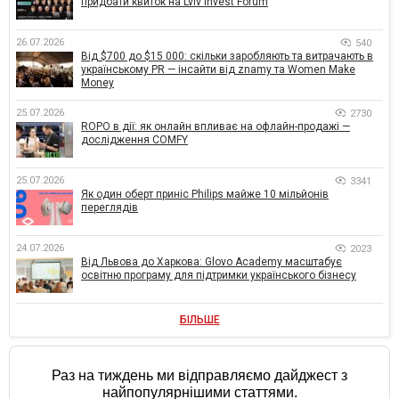
придбати квиток на Lviv Invest Forum
26.07.2026
540
Від $700 до $15 000: скільки заробляють та витрачають в
українському PR — інсайти від znamy та Women Make
Money
25.07.2026
2730
ROPO в дії: як онлайн впливає на офлайн-продажі —
дослідження COMFY
25.07.2026
3341
Як один оберт приніс Philips майже 10 мільйонів
переглядів
24.07.2026
2023
Від Львова до Харкова: Glovo Academy масштабує
освітню програму для підтримки українського бізнесу
БІЛЬШЕ
Раз на тиждень ми відправляємо дайджест з
найпопулярнішими статтями.