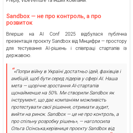
Preply, VibeVenture та інших компаній.
Sandbox — не про контроль, а про
розвиток
Вперше на AI Conf 2025 відбулася публічна
презентація проєкту Sandbox від Мінцифри — простору
для тестування AI-рішень і співпраці стартапів із
державою.
«Попри війну в Україні достатньо ідей, фахівців і
амбіцій, щоб бути серед лідерів у сфері AI. Наша
мета — щорічне зростання AI-стартапів
щонайменше на 50%. Ми створили Sandbox як
інструмент, що дає компаніям можливість
протестувати свої рішення, отримати аудит,
вийти на ринок. Sandbox — це не про контроль, а
про спільну розробку рішень», — наголосила
Ольга Осінська,керівниця проєкту Sandbox від