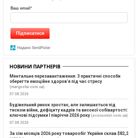
Ваш email
*
Підписатися
Надано SendPulse
НОВИНИ ПАРТНЕРІВ
Ментальне перезавантаження: 3 практичні способи
зберегти емоційне здоров’я під час стресу
(margosha.com.ua)
07.08.2026
Будівельний ринок зростає, але залишається під
тиском війни, дефіциту кадрів та високої собівартості:
ключові підсумки І півріччя 2026 року
(economist.com.ua)
07.08.2026
За сім місяців 2026 року товарообіг України склав $82,2