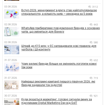
03.08.2026
3112
Вступ-2026: менеджмент вдруге став найпопулярнішою
спеціальністю, а кількість заяв — рекордна за 5 років
02.08.2026
443
WhatsApp прибиратиме повідомлення брендів з основних
чатів: що зміниться для бізнесу
02.08.2026
580
Штраф до €15 млн: у ЄС запрацювали нові правила для
чатботів і ШІ-контенту
31.07.2026
652
Чому великі бренди більше не змінюють логотипи кожні
три роки
31.07.2026
719
Найкращі рекламні кампанії першого півріччя 2026: які
бренди задавали тон індустрії
30.07.2026
921
Куди рухається маркетинг: головні сигнали ринку за
підсумками Digital Marketing Day від GoIT