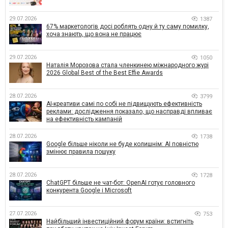
29.07.2026
1387
67% маркетологів досі роблять одну й ту саму помилку,
хоча знають, що вона не працює
29.07.2026
1050
Наталія Морозова стала членкинею міжнародного журі
2026 Global Best of the Best Effie Awards
28.07.2026
3799
AI-креативи самі по собі не підвищують ефективність
реклами: дослідження показало, що насправді впливає
на ефективність кампаній
28.07.2026
1738
Google більше ніколи не буде колишнім: AI повністю
змінює правила пошуку
28.07.2026
1728
ChatGPT більше не чат-бот: OpenAI готує головного
конкурента Google і Microsoft
27.07.2026
753
Найбільший інвестиційний форум країни: встигніть