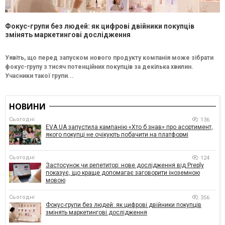
Фокус-групи без людей: як цифрові двійники покупців
змінять маркетингові дослідження
Уявіть, що перед запуском нового продукту компанія може зібрати
фокус-групу з тисяч потенційних покупців за декілька хвилин.
Учасники такої групи...
НОВИНИ
Сьогодні
136
EVA.UA запустила кампанію «Хто б знав» про асортимент,
якого покупці не очікують побачити на платформі
Сьогодні
124
Застосунок чи репетитор: нове дослідження від Preply
показує, що краще допомагає заговорити іноземною
мовою
Сьогодні
356
Фокус-групи без людей: як цифрові двійники покупців
змінять маркетингові дослідження