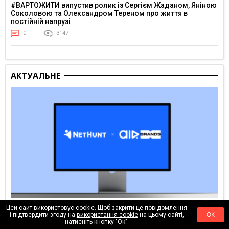
#ВАРТОЖИТИ випустив ролик із Сергієм Жаданом, Яніною
Соколовою та Олександром Тереном про життя в
постійній напрузі
0
3147
АКТУАЛЬНЕ
Цей сайт використовує cookie. Щоб закрити це повідомлення
Вчора
і підтвердити згоду на
використання cookie
на цьому сайті,
ОК
Як налаштувати процеси для агенції: досвід AIR Brands у
натисніть кнопку "Ок".