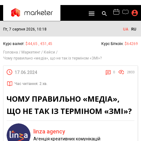
Пт, 7 серпня 2026, 10:18
UA
RU
Курс валют:
$44,65 , €51,45
Курс Біткоїн:
$64269
Головна
Маркетинг
Кейси
Чому правильно «медіа», що не так із терміном «ЗМІ»?
17.06.2024
0
2833
Час читання: 2 хв.
ЧОМУ ПРАВИЛЬНО «МЕДІА»,
ЩО НЕ ТАК ІЗ ТЕРМІНОМ «ЗМІ»?
linza agency
Агенція креативних комунікацій