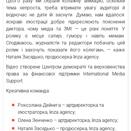
Цього разу ми обрали колажну анімацію, оскільки
тема непроста, треба втримати увагу аудиторії й
водночас не дати їй заснути. Думаю, нам вдалося:
яскраві ілюстрації добре підкреслюють пояснення
диктора, чому медіа та ЗМІ — це різні поняття. У
ролику є місце сатирі, гумору і навіть мемам.
Сподіваюсь, журналісти та редактори побачать цей
ролик і захочуть показати його колегам», — каже
Наталя Засядько, продюсерка linza agency.
Відео створене Центром демократії та верховенства
права за фінансової підтримки International Media
Support.
Креативна команда:
Роксолана Дейнега – артдиректорка та
ілюстраторка, linza agency;
Олена Зенченко – артдиректорка, linza agency;
Наталя Засядько – продюсерка, linza agency;