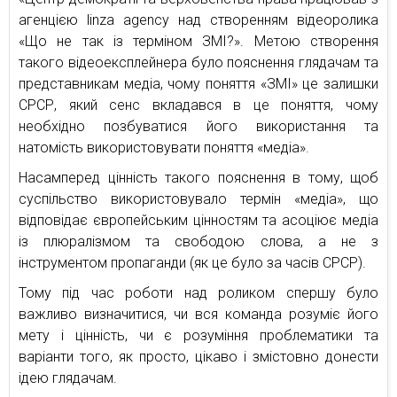
агенцією linza agency над створенням відеоролика
«Що не так із терміном ЗМІ?». Метою створення
такого відеоексплейнера було пояснення глядачам та
представникам медіа, чому поняття «ЗМІ» це залишки
СРСР, який сенс вкладався в це поняття, чому
необхідно позбуватися його використання та
натомість використовувати поняття «медіа».
Насамперед цінність такого пояснення в тому, щоб
суспільство використовувало термін «медіа», що
відповідає європейським цінностям та асоціює медіа
із плюралізмом та свободою слова, а не з
інструментом пропаганди (як це було за часів СРСР).
Тому під час роботи над роликом спершу було
важливо визначитися, чи вся команда розуміє його
мету і цінність, чи є розуміння проблематики та
варіанти того, як просто, цікаво і змістовно донести
ідею глядачам.