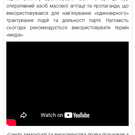
оперативний засіб масової агітації та пропаганди, що
використовувався для нав’язування «єдиновірного»
трактування подій та діяльності партії. Натомість
сьогодні рекомендується використовувати термін
«медіа».
«Центр демократії та верховенства права працював з