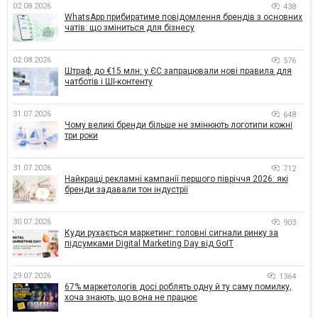
02.08.2026
438
WhatsApp прибиратиме повідомлення брендів з основних
чатів: що зміниться для бізнесу
02.08.2026
576
Штраф до €15 млн: у ЄС запрацювали нові правила для
чатботів і ШІ-контенту
31.07.2026
648
Чому великі бренди більше не змінюють логотипи кожні
три роки
31.07.2026
712
Найкращі рекламні кампанії першого півріччя 2026: які
бренди задавали тон індустрії
30.07.2026
903
Куди рухається маркетинг: головні сигнали ринку за
підсумками Digital Marketing Day від GoIT
29.07.2026
1364
67% маркетологів досі роблять одну й ту саму помилку,
хоча знають, що вона не працює