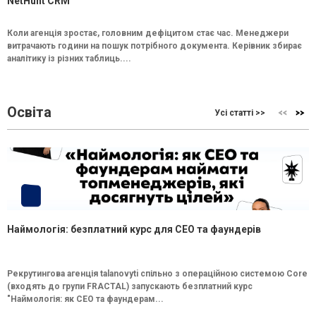
NetHunt CRM
Коли агенція зростає, головним дефіцитом стає час. Менеджери
витрачають години на пошук потрібного документа. Керівник збирає
аналітику із різних таблиць....
Освіта
Усі статті >>
Наймологія: безплатний курс для CEO та фаундерів
Рекрутингова агенція talanovyti спільно з операційною системою Core
(входять до групи FRACTAL) запускають безплатний курс
"Наймологія: як СEO та фаундерам...