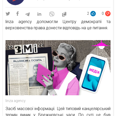
2
0
linza agency допомогли Центру демократії та
верховенства права донести відповідь на це питання.
linza agency
Засіб масової інформації. Цей типовий канцелярський
термін виник у Брежнєвські часи. По суті це був