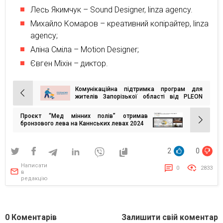
Лесь Якимчук – Sound Designer, linza agency.
Михайло Комаров – креативний копірайтер, linza
agency;
Аліна Сміла – Motion Designer;
Євген Міхін – диктор.
Комунікаційна підтримка програм для
Навігація
жителів Запорізької області від PLEON
Talan
записів
Проєкт “Мед мінних полів” отримав
бронзового лева на Каннських левах 2024
2
0
Написати
0
2833
в
редакцію
0
Коментарів
Залишити свій коментар