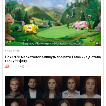
23.07.2026
Поки 97% маркетологів пишуть промпти, Галичина дістала
голку та фетр
0
718