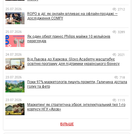
25.07.2026
2712
ROPO в дії: як онлайн впливає на офлайн-продажі —
дослідження COMFY
25.07.2026
3289
Як один оберт приніс Philips майже 10 мільйонів
переглядів
24.07.2026
2021
Від Львова до Харкова: Glovo Academy масштабує
освітню програму для підтримки українського бізнесу
23.07.2026
718
Поки 97% маркетологів пишуть промпти, Галичина дістала
голку та фетр
23.07.2026
1119
Маркетинг як стратегічна зброя: інтелектуальний тил 1-го
корпусу НГУ «Азов»
БІЛЬШЕ