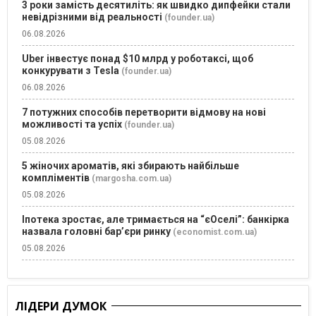
3 роки замість десятиліть: як швидко дипфейки стали
невідрізними від реальності
(founder.ua)
06.08.2026
Uber інвестує понад $10 млрд у роботаксі, щоб
конкурувати з Tesla
(founder.ua)
06.08.2026
7 потужних способів перетворити відмову на нові
можливості та успіх
(founder.ua)
05.08.2026
5 жіночих ароматів, які збирають найбільше
компліментів
(margosha.com.ua)
05.08.2026
Іпотека зростає, але тримається на “єОселі”: банкірка
назвала головні бар’єри ринку
(economist.com.ua)
05.08.2026
ЛІДЕРИ ДУМОК