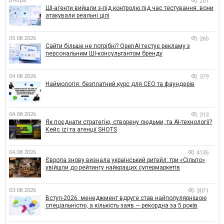
Вчора
201
ШІ-агенти вийшли з-під контролю під час тестування: вони
атакували реальні цілі
05.08.2026
265
Сайти більше не потрібні? OpenAI тестує рекламу з
персональним ШІ-консультантом бренду
04.08.2026
379
Наймологія: безплатний курс для CEO та фаундерів
04.08.2026
313
Як поєднати стратегію, створену людьми, та AI-технології?
Кейс izi та агенції SHOTS
04.08.2026
4135
Європа знову визнала український ритейл: три «Сільпо»
увійшли до рейтингу найкращих супермаркетів
03.08.2026
3071
Вступ-2026: менеджмент вдруге став найпопулярнішою
спеціальністю, а кількість заяв — рекордна за 5 років