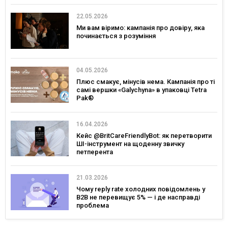
22.05.2026
Ми вам віримо: кампанія про довіру, яка
починається з розуміння
04.05.2026
Плюс смакує, мінусів нема. Кампанія про ті
самі вершки «Galychyna» в упаковці Tetra
Pak®
16.04.2026
Кейс @BritCareFriendlyBot: як перетворити
ШІ-інструмент на щоденну звичку
петперента
21.03.2026
Чому reply rate холодних повідомлень у
B2B не перевищує 5% — і де насправді
проблема