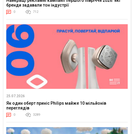
Найкращі рекламні кампанії першого півріччя 2026: які
бренди задавали тон індустрії
0
712
25.07.2026
Як один оберт приніс Philips майже 10 мільйонів
переглядів
0
3289