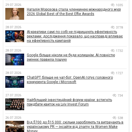
29.07.2026
1035
Наталія Морозова стала членкинею міжнародного журі
2026 Global Best of the Best Effie Awards
28.07.2026
3778
AI-креативи самі по собі не підвищують ефективність
реклами: дослідження показало, що насправді впливає
на ефективність кампаній
28.07.2026
1732
Google більше ніколи не буде колишнім: AI повністю
змінює правила пошуку
28.07.2026
1727
ChatGPT більше не чат-бот: OpenAI готує головного
конкурента Google і Microsoft
27.07.2026
734
Найбільший інвестиційний форум країни: встигніть
придбати квиток на Lviv Invest Forum
26.07.2026
538
Від $700 до $15 000: скільки заробляють та витрачають в
українському PR — інсайти від znamy та Women Make
Money