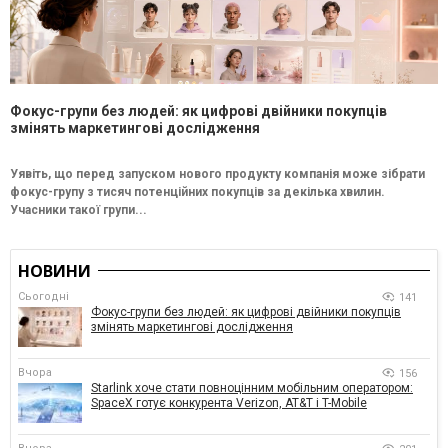
Фокус-групи без людей: як цифрові двійники покупців
змінять маркетингові дослідження
Уявіть, що перед запуском нового продукту компанія може зібрати
фокус-групу з тисяч потенційних покупців за декілька хвилин.
Учасники такої групи...
НОВИНИ
Сьогодні
141
Фокус-групи без людей: як цифрові двійники покупців
змінять маркетингові дослідження
Вчора
156
Starlink хоче стати повноцінним мобільним оператором:
SpaceX готує конкурента Verizon, AT&T і T-Mobile