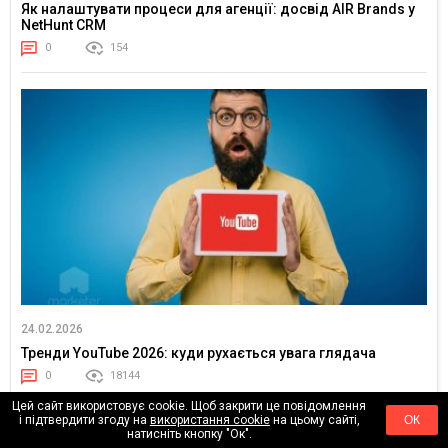
Як налаштувати процеси для агенції: досвід AIR Brands у
NetHunt CRM
0
154
24.02.2026
Тренди YouTube 2026: куди рухається увага глядача
0
18144
Цей сайт використовує cookie. Щоб закрити це повідомлення
і підтвердити згоду на
використання cookie
на цьому сайті,
ОК
натисніть кнопку "Ок".