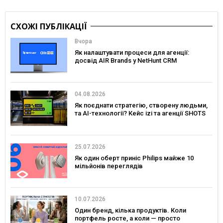
СХОЖІ ПУБЛІКАЦІЇ
Вчора
Як налаштувати процеси для агенції:
досвід AIR Brands у NetHunt CRM
04.08.2026
Як поєднати стратегію, створену людьми,
та AI-технології? Кейс izi та агенції SHOTS
25.07.2026
Як один оберт приніс Philips майже 10
мільйонів переглядів
10.07.2026
Один бренд, кілька продуктів. Коли
портфель росте, а коли — просто