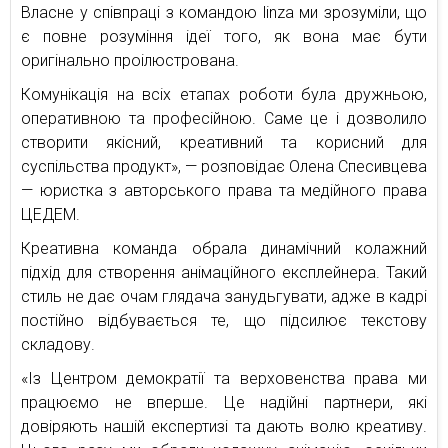
Власне у співпраці з командою linza ми зрозуміли, що
є повне розуміння ідеї того, як вона має бути
оригінально проілюстрована.
Комунікація на всіх етапах роботи була дружньою,
оперативною та професійною. Саме це і дозволило
створити якісний, креативний та корисний для
суспільства продукт», — розповідає Олена Спесивцева
— юристка з авторського права та медійного права
ЦЕДЕМ.
Креативна команда обрала динамічний колажний
підхід для створення анімаційного експлейнера. Такий
стиль не дає очам глядача занудьгувати, адже в кадрі
постійно відбувається те, що підсилює текстову
складову.
«Із Центром демократії та верховенства права ми
працюємо не вперше. Це надійні партнери, які
довіряють нашій експертизі та дають волю креативу.