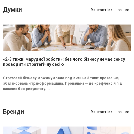
Думки
Усі статті >>
«2-3 тижні марудної роботи»: без чого бізнесу немає сенсу
проводити стратегічну сесію
Стратсесії бізнесу можна умовно поділити на 3 типи: провальна,
збалансована й трансформаційна. Провальна — це «рефлексія під
канапе» без результату....
Бренди
Усі статті >>