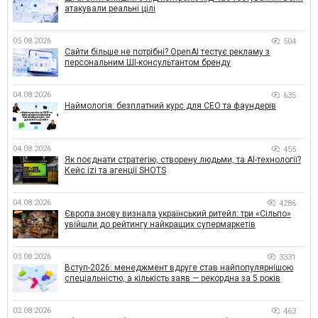
атакували реальні цілі
05.08.2026
504
Сайти більше не потрібні? OpenAI тестує рекламу з
персональним ШІ-консультантом бренду
04.08.2026
635
Наймологія: безплатний курс для CEO та фаундерів
04.08.2026
455
Як поєднати стратегію, створену людьми, та AI-технології?
Кейс izi та агенції SHOTS
04.08.2026
4286
Європа знову визнала український ритейл: три «Сільпо»
увійшли до рейтингу найкращих супермаркетів
03.08.2026
3331
Вступ-2026: менеджмент вдруге став найпопулярнішою
спеціальністю, а кількість заяв — рекордна за 5 років
02.08.2026
463