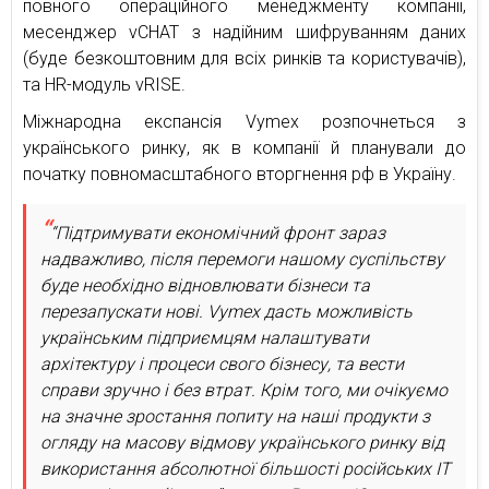
повного операційного менеджменту компанії,
месенджер vCHAT з надійним шифруванням даних
(буде безкоштовним для всіх ринків та користувачів),
та HR-модуль vRISE.
Міжнародна експансія Vymex розпочнеться з
українського ринку, як в компанії й планували до
початку повномасштабного вторгнення рф в Україну.
“Підтримувати економічний фронт зараз
надважливо, після перемоги нашому суспільству
буде необхідно відновлювати бізнеси та
перезапускати нові. Vymex дасть можливість
українським підприємцям налаштувати
архітектуру і процеси свого бізнесу, та вести
справи зручно і без втрат. Крім того, ми очікуємо
на значне зростання попиту на наші продукти з
огляду на масову відмову українського ринку від
використання абсолютної більшості російських ІТ