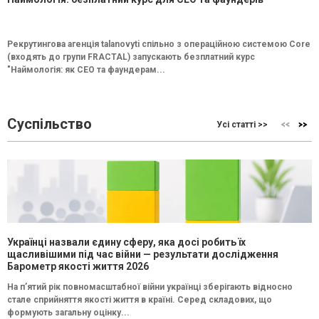
Рекрутингова агенція talanovyti спільно з операційною системою Core
(входять до групи FRACTAL) запускають безплатний курс
"Наймологія: як СEO та фаундерам...
Суспільство
Усі статті >>
Українці назвали єдину сферу, яка досі робить їх
щасливішими під час війни — результати дослідження
Барометр якості життя 2026
На п’ятий рік повномасштабної війни українці зберігають відносно
стале сприйняття якості життя в країні. Серед складових, що
формують загальну оцінку...