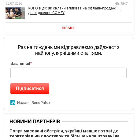
25.07.2026
2847
ROPO в дії: як онлайн впливає на офлайн-продажі —
дослідження COMFY
БІЛЬШЕ
Раз на тиждень ми відправляємо дайджест з
найпопулярнішими статтями.
Ваш email
*
Підписатися
Надано SendPulse
НОВИНИ ПАРТНЕРІВ
Попри масовані обстріли, українці менше готові до
територіальних поступок та більше налаштовані на