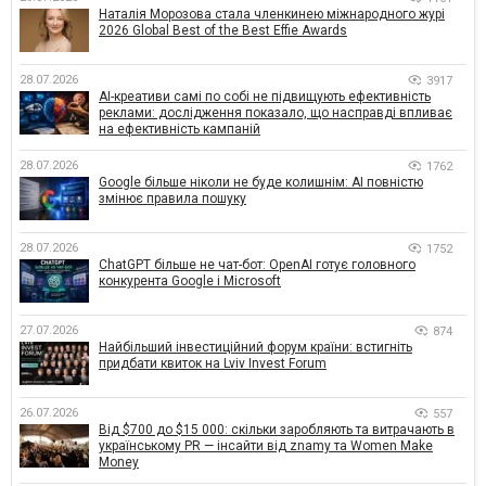
Наталія Морозова стала членкинею міжнародного журі
2026 Global Best of the Best Effie Awards
28.07.2026
3917
AI-креативи самі по собі не підвищують ефективність
реклами: дослідження показало, що насправді впливає
на ефективність кампаній
28.07.2026
1762
Google більше ніколи не буде колишнім: AI повністю
змінює правила пошуку
28.07.2026
1752
ChatGPT більше не чат-бот: OpenAI готує головного
конкурента Google і Microsoft
27.07.2026
874
Найбільший інвестиційний форум країни: встигніть
придбати квиток на Lviv Invest Forum
26.07.2026
557
Від $700 до $15 000: скільки заробляють та витрачають в
українському PR — інсайти від znamy та Women Make
Money