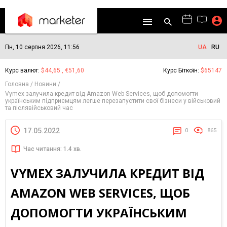
Пн, 10 серпня 2026, 11:56
UA
RU
Курс валют:
$44,65 , €51,60
Курс Біткоїн:
$65147
Головна
Новини
Vymex залучила кредит від Amazon Web Services, щоб допомогти
українським підприємцям легше перезапустити свої бізнеси у військовий
та післявійськовий час
17.05.2022
0
865
Час читання: 1.4 хв.
VYMEX ЗАЛУЧИЛА КРЕДИТ ВІД
AMAZON WEB SERVICES, ЩОБ
ДОПОМОГТИ УКРАЇНСЬКИМ