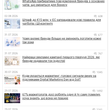
WhatsApp прибиратиме повідомлення брендів з основних
чатів: що зміниться для бізнесу
02.08.2026
608
Штраф до €15 млн: у ЄС запрацювали нові правила для
чатботів і ШІ-контенту
31.07.2026
677
Чому великі бренди більше не змінюють логотипи кожні
три роки
31.07.2026
767
Найкращі рекламні кампанії першого півріччя 2026: які
бренди задавали тон індустрії
30.07.2026
1045
Куди рухається маркетинг: головні сигнали ринку за
підсумками Digital Marketing Day від GoIT
29.07.2026
1492
67% маркетологів досі роблять одну й ту саму помилку,
хоча знають, що вона не працює
29.07.2026
1161