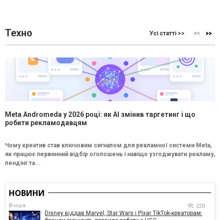
Техно
Усі статті >>
Meta Andromeda у 2026 році: як AI змінив таргетинг і що
робити рекламодавцям
Чому креатив став ключовим сигналом для рекламної системи Meta,
як працює первинний відбір оголошень і навіщо узгоджувати рекламу,
лендінг та...
НОВИНИ
Вчора
220
Disney віддав Marvel, Star Wars і Pixar TikTok-креаторам: