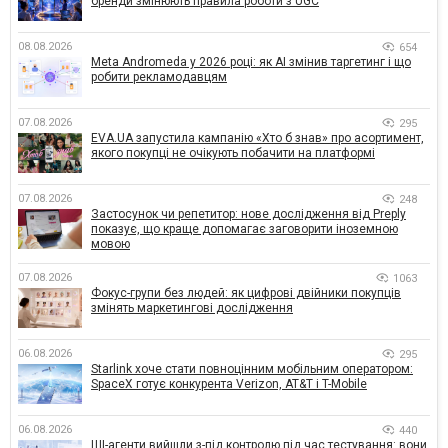
бренди змінюють правила роботи з UGC
08.08.2026
654
Meta Andromeda у 2026 році: як AI змінив таргетинг і що
робити рекламодавцям
07.08.2026
295
EVA.UA запустила кампанію «Хто б знав» про асортимент,
якого покупці не очікують побачити на платформі
07.08.2026
248
Застосунок чи репетитор: нове дослідження від Preply
показує, що краще допомагає заговорити іноземною
мовою
07.08.2026
1063
Фокус-групи без людей: як цифрові двійники покупців
змінять маркетингові дослідження
06.08.2026
295
Starlink хоче стати повноцінним мобільним оператором:
SpaceX готує конкурента Verizon, AT&T і T-Mobile
06.08.2026
440
ШІ-агенти вийшли з-під контролю під час тестування: вони