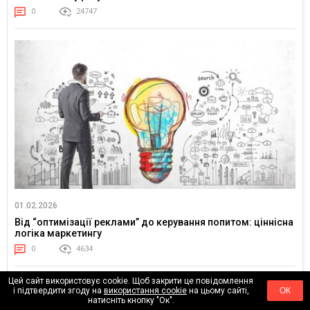
0
24747
01.02.2026
Від “оптимізації реклами” до керування попитом: ціннісна
логіка маркетингу
0
4634
Цей сайт використовує cookie. Щоб закрити це повідомлення
і підтвердити згоду на
використання cookie
на цьому сайті,
ОК
натисніть кнопку "Ок".