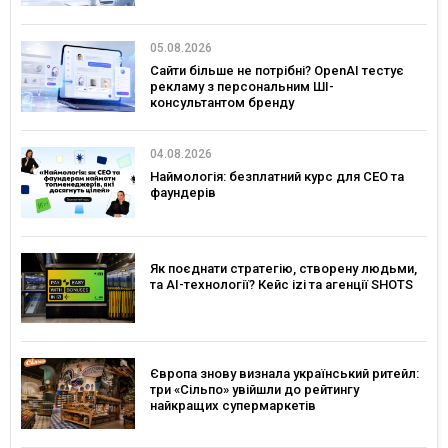
05.08.2026
Сайти більше не потрібні? OpenAI тестує
рекламу з персональним ШІ-
консультантом бренду
04.08.2026
Наймологія: безплатний курс для CEO та
фаундерів
Як поєднати стратегію, створену людьми,
та AI-технології? Кейс izi та агенції SHOTS
Європа знову визнала український ритейл:
три «Сільпо» увійшли до рейтингу
найкращих супермаркетів