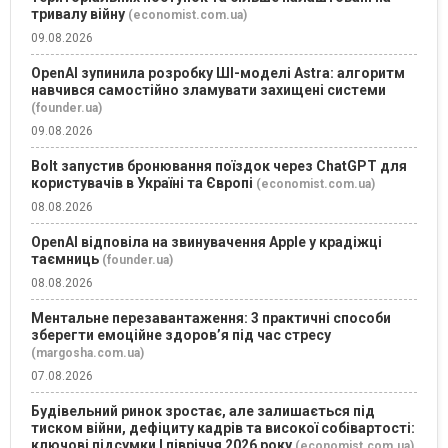
тривалу війну
(economist.com.ua)
09.08.2026
OpenAI зупинила розробку ШІ-моделі Astra: алгоритм
навчився самостійно зламувати захищені системи
(founder.ua)
09.08.2026
Bolt запустив бронювання поїздок через ChatGPT для
користувачів в Україні та Європі
(economist.com.ua)
08.08.2026
OpenAI відповіла на звинувачення Apple у крадіжці
таємниць
(founder.ua)
08.08.2026
Ментальне перезавантаження: 3 практичні способи
зберегти емоційне здоров’я під час стресу
(margosha.com.ua)
07.08.2026
Будівельний ринок зростає, але залишається під
тиском війни, дефіциту кадрів та високої собівартості:
ключові підсумки І півріччя 2026 року
(economist.com.ua)