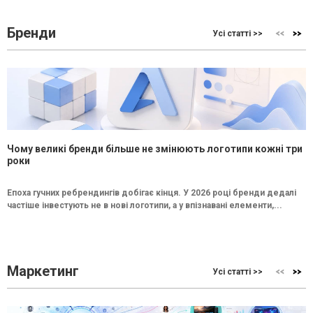
Бренди
Усі статті >>
Чому великі бренди більше не змінюють логотипи кожні три
роки
Епоха гучних ребрендингів добігає кінця. У 2026 році бренди дедалі
частіше інвестують не в нові логотипи, а у впізнавані елементи,...
Маркетинг
Усі статті >>