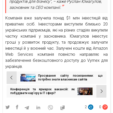
продуктів для бізнесу”, – каже Руслан Юмагулов,
засновник та СЕО компанії.
Компанія вже залучила понад $1 млн інвестицій від
приватних осіб. Інвесторами виступили близько 20
українських підприємців, які на різних стадіях викупили
частку компанії у засновника. Юмагулов інвестує
гроші у розвиток продукту, та продовжує залучати
інвестиції й у воєнний час. Залучені кошти від Amazon
Web Services компанія повністю направляє на
забезпечення безкоштовного доступу до Vymex для
українців.
Просування сайту посиланнями: що
Навігація
потрібно знати власникам сайтів
записів
Конференція та ярмарок вакансій: як
побудувати кар’єру в IT сфері?
2
0