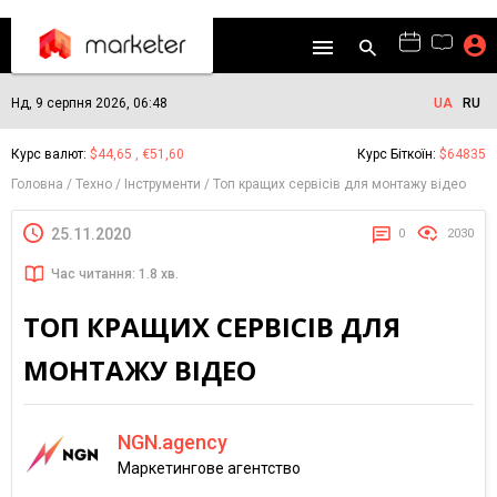
Нд, 9 серпня 2026, 06:48
UA
RU
Курс валют:
$44,65 , €51,60
Курс Біткоїн:
$64835
Головна
Техно
Інструменти
Топ кращих сервісів для монтажу відео
25.11.2020
0
2030
Час читання: 1.8 хв.
ТОП КРАЩИХ СЕРВІСІВ ДЛЯ
МОНТАЖУ ВІДЕО
NGN.agency
Маркетингове агентство