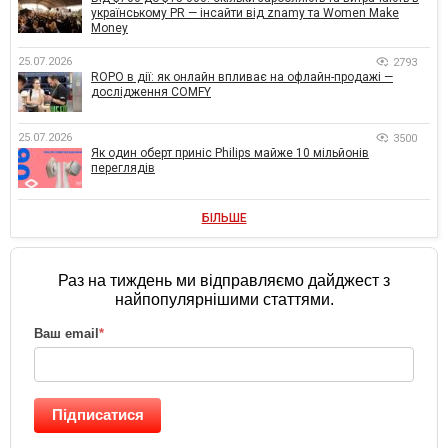
українському PR — інсайти від znamy та Women Make
Money
25.07.2026
2793
ROPO в дії: як онлайн впливає на офлайн-продажі —
дослідження COMFY
25.07.2026
3500
Як один оберт приніс Philips майже 10 мільйонів
переглядів
БІЛЬШЕ
Раз на тиждень ми відправляємо дайджест з
найпопулярнішими статтями.
Ваш email
*
Підписатися