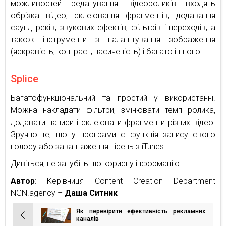
можливостей редагування відеороликів входять
обрізка відео, склеювання фрагментів, додавання
саундтреків, звукових ефектів, фільтрів і переходів, а
також інструменти з налаштування зображення
(яскравість, контраст, насиченість) і багато іншого.
Splice
Багатофункціональний та простий у використанні.
Можна накладати фільтри, змінювати темп ролика,
додавати написи і склеювати фрагменти різних відео.
Зручно те, що у програми є функція запису свого
голосу або завантаження пісень з iTunes.
Дивіться, не загубіть цю корисну інформацію.
Автор
: Керівниця Content Creation Department
NGN.agency –
Даша Ситник
Як перевірити ефективність рекламних
Навігація
каналів