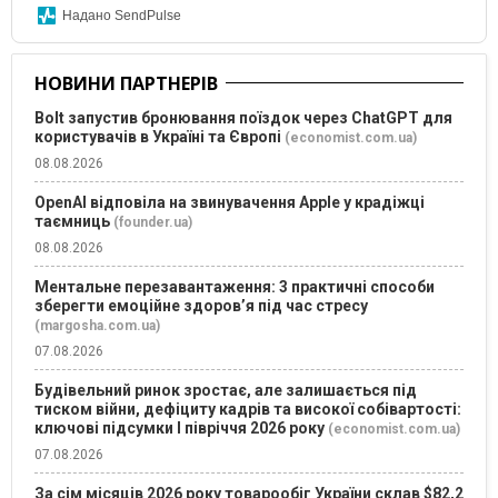
Надано SendPulse
НОВИНИ ПАРТНЕРІВ
Bolt запустив бронювання поїздок через ChatGPT для
користувачів в Україні та Європі
(economist.com.ua)
08.08.2026
OpenAI відповіла на звинувачення Apple у крадіжці
таємниць
(founder.ua)
08.08.2026
Ментальне перезавантаження: 3 практичні способи
зберегти емоційне здоров’я під час стресу
(margosha.com.ua)
07.08.2026
Будівельний ринок зростає, але залишається під
тиском війни, дефіциту кадрів та високої собівартості:
ключові підсумки І півріччя 2026 року
(economist.com.ua)
07.08.2026
За сім місяців 2026 року товарообіг України склав $82,2