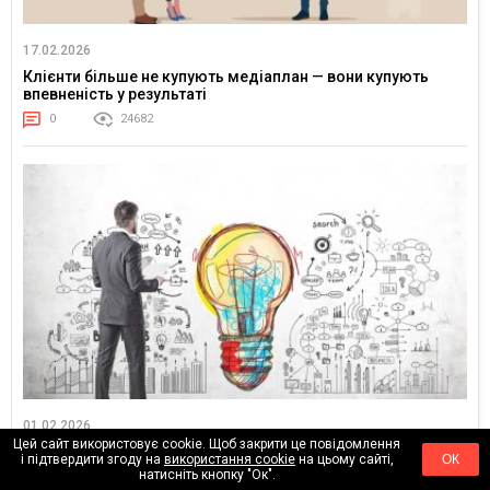
17.02.2026
Клієнти більше не купують медіаплан — вони купують
впевненість у результаті
0
24682
01.02.2026
Цей сайт використовує cookie. Щоб закрити це повідомлення
Від “оптимізації реклами” до керування попитом: ціннісна
і підтвердити згоду на
використання cookie
на цьому сайті,
ОК
логіка маркетингу
натисніть кнопку "Ок".