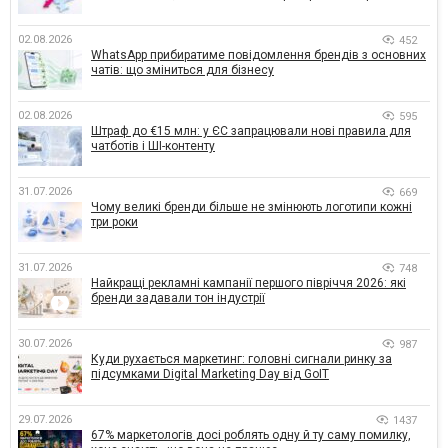
02.08.2026
452
WhatsApp прибиратиме повідомлення брендів з основних
чатів: що зміниться для бізнесу
02.08.2026
595
Штраф до €15 млн: у ЄС запрацювали нові правила для
чатботів і ШІ-контенту
31.07.2026
669
Чому великі бренди більше не змінюють логотипи кожні
три роки
31.07.2026
748
Найкращі рекламні кампанії першого півріччя 2026: які
бренди задавали тон індустрії
30.07.2026
987
Куди рухається маркетинг: головні сигнали ринку за
підсумками Digital Marketing Day від GoIT
29.07.2026
1437
67% маркетологів досі роблять одну й ту саму помилку,