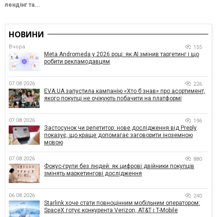
лендінг та...
НОВИНИ
Вчора
155
Meta Andromeda у 2026 році: як AI змінив таргетинг і що
робити рекламодавцям
07.08.2026
226
EVA.UA запустила кампанію «Хто б знав» про асортимент,
якого покупці не очікують побачити на платформі
07.08.2026
196
Застосунок чи репетитор: нове дослідження від Preply
показує, що краще допомагає заговорити іноземною
мовою
07.08.2026
880
Фокус-групи без людей: як цифрові двійники покупців
змінять маркетингові дослідження
06.08.2026
240
Starlink хоче стати повноцінним мобільним оператором:
SpaceX готує конкурента Verizon, AT&T і T-Mobile