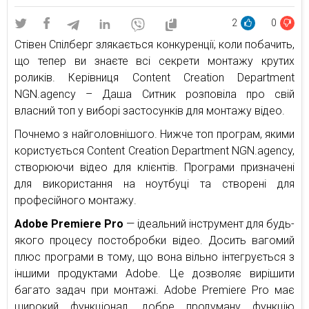
2
0
Стівен Спілберг злякається конкуренції, коли побачить,
що тепер ви знаєте всі секрети монтажу крутих
роликів. Керівниця Content Creation Department
NGN.agency – Даша Ситник розповіла про свій
власний топ у виборі застосунків для монтажу відео.
Почнемо з найголовнішого. Нижче топ програм, якими
користується Content Creation Department NGN.agency,
створюючи відео для клієнтів. Програми призначені
для використання на ноутбуці та створені для
професійного монтажу.
Adobe Premiere Pro
— ідеальний інструмент для будь-
якого процесу постобробки відео. Досить вагомий
плюс програми в тому, що вона вільно інтегрується з
іншими продуктами Adobe. Це дозволяє вирішити
багато задач при монтажі. Adobe Premiere Pro має
широкий функціонал, добре продуману функцію