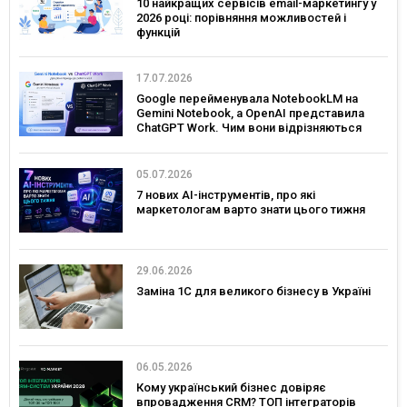
10 найкращих сервісів email-маркетингу у
2026 році: порівняння можливостей і
функцій
17.07.2026
Google перейменувала NotebookLM на
Gemini Notebook, а OpenAI представила
ChatGPT Work. Чим вони відрізняються
05.07.2026
7 нових AI-інструментів, про які
маркетологам варто знати цього тижня
29.06.2026
Заміна 1С для великого бізнесу в Україні
06.05.2026
Кому український бізнес довіряє
впровадження CRM? ТОП інтеграторів