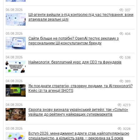
06.08.2026
337
ШІ-агенти вийшли з-під контролю під час тестування: вони
атакували реальні цілі
05.08.2026
404
Сайти більше не потрібні? OpenAI тестує рекламу з
персональним ШІ-консультантом бренду
04.08.2026
538
Наймологія: безплатний курс для CEO та фаундерів
04.08.2026
389
Як поєднати стратегію, створену людьми, та AI-технології?
Кейс izi та агенції SHOTS
04.08.2026
4219
Європа знову визнала український ритейл: три «Сільпо»
увійшли до рейтингу найкращих супермаркетів
03.08.2026
3228
Вступ-2026: менеджмент вдруге став найпопулярнішою
спеціальністю, а кількість заяв — рекордна за 5 років