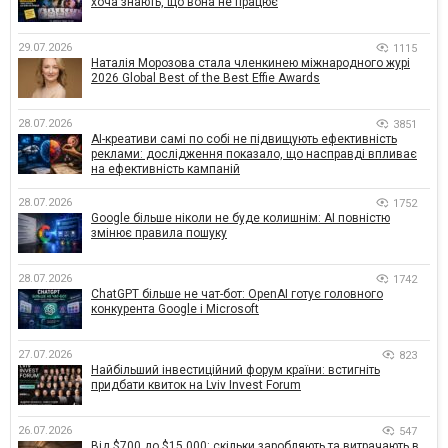
хоча знають, що вона не працює
29.07.2026
1115
Наталія Морозова стала членкинею міжнародного журі
2026 Global Best of the Best Effie Awards
28.07.2026
3851
AI-креативи самі по собі не підвищують ефективність
реклами: дослідження показало, що насправді впливає
на ефективність кампаній
28.07.2026
1752
Google більше ніколи не буде колишнім: AI повністю
змінює правила пошуку
28.07.2026
1742
ChatGPT більше не чат-бот: OpenAI готує головного
конкурента Google і Microsoft
27.07.2026
823
Найбільший інвестиційний форум країни: встигніть
придбати квиток на Lviv Invest Forum
26.07.2026
547
Від $700 до $15 000: скільки заробляють та витрачають в