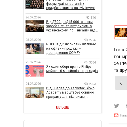
форум країни: встигніть
придбати квиток на Lviv Invest
Forum
26.07.2026
540
Від $700 до $15 000: скільки
заробляють та витрачають в
українському PR — інсайти від
znamy та Women Make Money
25.07.2026
2726
ROPO в дії: як онлайн впливає
на офлайн-продажі —
Госте
дослідження COMFY
пошир
25.07.2026
3334
хеште
Як один оберт приніс Philips
та др
майже 10 мільйонів переглядів
Нав
24.07.2026
2023
Від Львова до Харкова: Glovo
зап
Academy масштабує освітню
програму для підтримки
українського бізнесу
БІЛЬШЕ
Нап