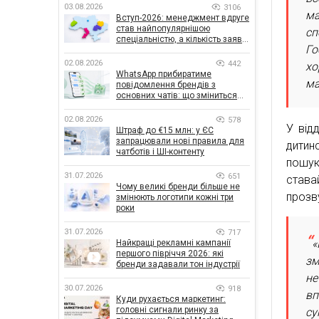
03.08.2026
3106
ма
Вступ-2026: менеджмент вдруге
став найпопулярнішою
сп
спеціальністю, а кількість заяв
Го
— рекордна за 5 років
02.08.2026
442
хо
WhatsApp прибиратиме
ма
повідомлення брендів з
основних чатів: що зміниться
для бізнесу
02.08.2026
578
У від
Штраф до €15 млн: у ЄС
запрацювали нові правила для
дитин
чатботів і ШІ-контенту
пошук
31.07.2026
651
става
Чому великі бренди більше не
прозву
змінюють логотипи кожні три
роки
31.07.2026
717
«
Найкращі рекламні кампанії
першого півріччя 2026: які
зм
бренди задавали тон індустрії
не
30.07.2026
918
вп
Куди рухається маркетинг:
головні сигнали ринку за
су