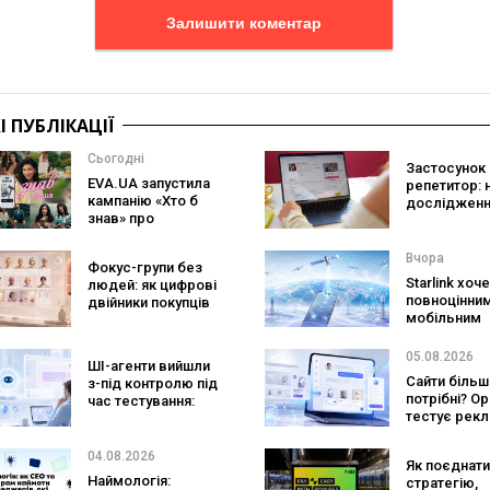
Залишити коментар
 ПУБЛІКАЦІЇ
Сьогодні
Застосунок 
EVA.UA запустила
репетитор: 
кампанію «Хто б
дослідженн
знав» про
Preply пока
асортимент, якого
краще допо
покупці не
заговорити
Вчора
Фокус-групи без
очікують побачити
іноземною
Starlink хоч
людей: як цифрові
на платформі
повноцінни
двійники покупців
мобільним
змінять
оператором
маркетингові
SpaceX готу
дослідження
05.08.2026
ШІ-агенти вийшли
конкурента
Сайти більш
з-під контролю під
Verizon, AT&T
потрібні? O
час тестування:
Mobile
тестує рекл
вони атакували
персональн
реальні цілі
консультан
04.08.2026
Як поєднати
бренду
Наймологія:
стратегію,