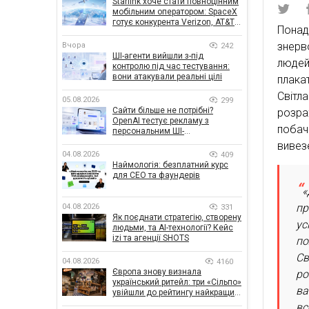
Starlink хоче стати повноцінним
мобільним оператором: SpaceX
готує конкурента Verizon, AT&T і
Понад
T-Mobile
знерв
Вчора
242
ШІ-агенти вийшли з-під
людей
контролю під час тестування:
вони атакували реальні цілі
плака
Світл
05.08.2026
299
Сайти більше не потрібні?
розра
OpenAI тестує рекламу з
поба
персональним ШІ-
консультантом бренду
вивезе
04.08.2026
409
Наймологія: безплатний курс
для CEO та фаундерів
«
пр
04.08.2026
331
Як поєднати стратегію, створену
ус
людьми, та AI-технології? Кейс
izi та агенції SHOTS
по
Св
04.08.2026
4160
Європа знову визнала
ро
український ритейл: три «Сільпо»
ва
увійшли до рейтингу найкращих
супермаркетів
вс