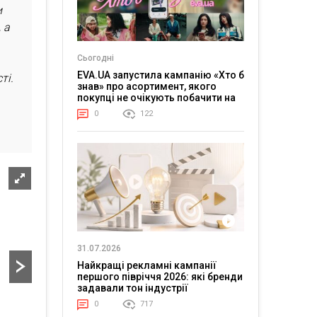
и
 а
Сьогодні
EVA.UA запустила кампанію «Хто б
ті.
знав» про асортимент, якого
покупці не очікують побачити на
платформі
0
122
31.07.2026
Найкращі рекламні кампанії
першого півріччя 2026: які бренди
задавали тон індустрії
0
717