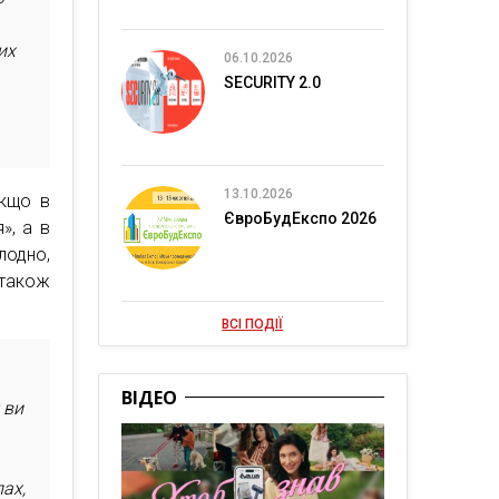
их
06.10.2026
SECURITY 2.0
13.10.2026
Якщо в
ЄвроБудЕкспо 2026
», а в
лодно,
 також
ВСІ ПОДІЇ
ВІДЕО
 ви
лах,