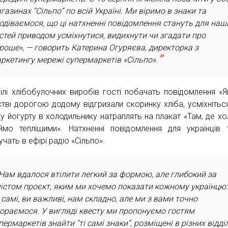
газинах “Сільпо” по всій Україні. Ми віримо в знаки та
одіваємося, що ці натхненні повідомлення стануть для наш
стей приводом усміхнутися, видихнути чи згадати про
роше», — говорить Катерина Огуряєва, директорка з
ркетингу мережі супермаркетів «Сільпо».
ділі хлібобулочних виробів гості побачать повідомлення «
стві дорогою додому відгризали скоринку хліба, усміхніться
у йогурту в холодильнику натраплять на плакат «Там, де хо
ймо теплішими». Натхненні повідомлення для українців
чать в ефірі радіо «Сільпо».
Нам вдалося втілити легкий за формою, але глибокий за
істом проєкт, яким ми хочемо показати кожному українцю:
 самі, ви важливі, нам складно, але ми з вами точно
ораємося. У вигляді квесту ми пропонуємо гостям
пермаркетів знайти “ті самі знаки”, розміщені в різних відді