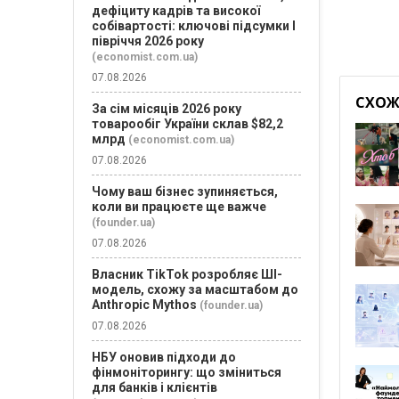
дефіциту кадрів та високої
собівартості: ключові підсумки І
півріччя 2026 року
(economist.com.ua)
07.08.2026
СХОЖІ
За сім місяців 2026 року
товарообіг України склав $82,2
млрд
(economist.com.ua)
07.08.2026
Чому ваш бізнес зупиняється,
коли ви працюєте ще важче
(founder.ua)
07.08.2026
Власник TikTok розробляє ШІ-
модель, схожу за масштабом до
Anthropic Mythos
(founder.ua)
07.08.2026
НБУ оновив підходи до
фінмоніторингу: що зміниться
для банків і клієнтів