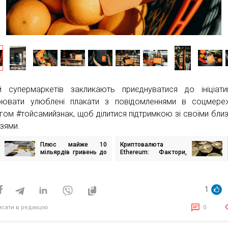
й супермаркетів закликають приєднуватися до ініціат
ювати улюблені плакати з повідомленнями в соцмере
гом #тойсамийзнак, щоб ділитися підтримкою зі своїми бли
узями.
Плюс майже 10
Криптовалюта
ігація
мільярдів гривень до
Ethereum: Фактори,
исів
бюджету України:
що впливають на
гральний бізнес
зміни курсу
нарощує сплату
податків
1
исати в редакцію
0