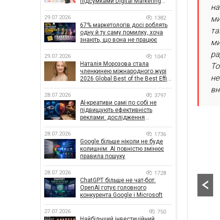
підсумками Digital Marketing
на
Day від GoIT
29.07.2026
ми
1382
67% маркетологів досі роблять
та
одну й ту саму помилку, хоча
знають, що вона не працює
ми
ра
29.07.2026
1047
Наталія Морозова стала
То
членкинею міжнародного журі
не
2026 Global Best of the Best Effie
Awards
вн
28.07.2026
3797
AI-креативи самі по собі не
підвищують ефективність
реклами: дослідження
показало, що насправді
впливає на ефективність
28.07.2026
1736
кампаній
Google більше ніколи не буде
колишнім: AI повністю змінює
правила пошуку
28.07.2026
1728
ChatGPT більше не чат-бот:
OpenAI готує головного
конкурента Google і Microsoft
27.07.2026
750
Найбільший інвестиційний