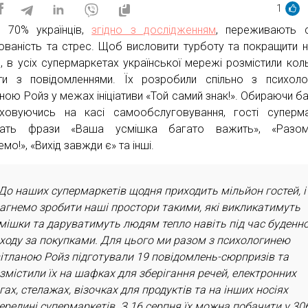
1
 70% українців,
згідно з дослідженням
, переживають с
ованість та стрес. Щоб висловити турботу та покращити н
, в усіх супермаркетах української мережі розмістили кол
ти з повідомленнями. Їх розробили спільно з психол
аною Ройз у межах ініціативи «Той самий знак!». Обираючи ба
ховуючись на касі самообслуговування, гості суперм
чать фрази «Ваша усмішка багато важить», «Разо
мо!», «Вихід завжди є» та інші.
До наших супермаркетів щодня приходить мільйон гостей, і
агнемо зробити наші простори такими, які викликатимуть
мішки та даруватимуть людям тепло навіть під час буденн
ходу за покупками. Для цього ми разом з психологинею
ітланою Ройз підготували 19 повідомлень-сюрпризів та
змістили їх на шафках для зберігання речей, електронних
гах, стелажах, візочках для продуктів та на інших носіях
ередині супермаркетів. З 16 серпня їх можна побачити у 30