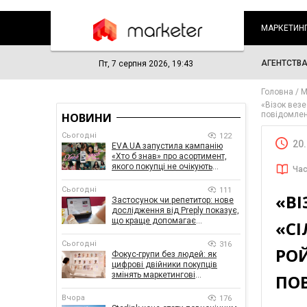
МАРКЕТИН
АГЕНТСТВ
Пт, 7 серпня 2026, 19:43
Головна
М
«Візок везе
повідомлен
НОВИНИ
Сьогодні
122
20
EVA.UA запустила кампанію
«Хто б знав» про асортимент,
якого покупці не очікують
Час
побачити на платформі
Сьогодні
111
«ВІ
Застосунок чи репетитор: нове
дослідження від Preply показує,
що краще допомагає
«С
заговорити іноземною мовою
Сьогодні
316
РО
Фокус-групи без людей: як
цифрові двійники покупців
змінять маркетингові
ПО
дослідження
Вчора
176