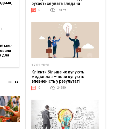
юдьми,
рухається увага глядача
огії?
0
18179
генції
т
нішою
тю, а
5 млн:
аяв —
цювали
 5
а для
-
17.02.2026
Клієнти більше не купують
медіаплан — вони купують
впевненість у результаті
0
24580