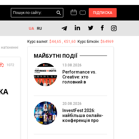
ПІДПИСКА
UA
RU
Курс валют:
$44,65 , €51,60
Курс Біткоїн:
$64969
 натхненні
МАЙБУТНІ ПОДІЇ
1072
13.08.2026
Performance vs.
Creative: хто
головний в
перформанс-
ЖА
маркетингу?
20.08.2026
InvestFest 2026:
найбільша онлайн-
конференція про
інвестиції