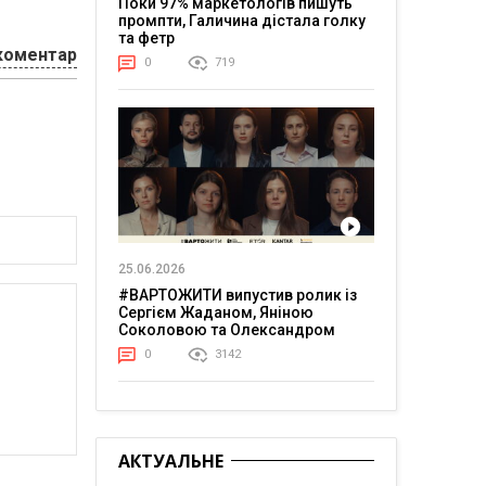
Поки 97% маркетологів пишуть
промпти, Галичина дістала голку
та фетр
коментар
0
719
25.06.2026
#ВАРТОЖИТИ випустив ролик із
Сергієм Жаданом, Яніною
Соколовою та Олександром
Тереном про життя в постійній
0
3142
напрузі
АКТУАЛЬНЕ