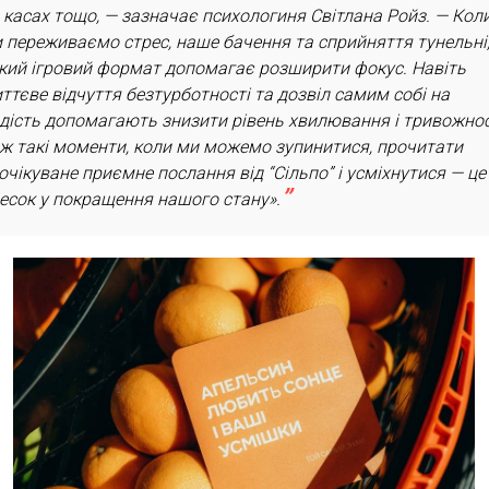
 касах тощо, — зазначає психологиня Світлана Ройз. — Кол
 переживаємо стрес, наше бачення та сприйняття тунельні,
кий ігровий формат допомагає розширити фокус. Навіть
ттєве відчуття безтурботності та дозвіл самим собі на
дість допомагають знизити рівень хвилювання і тривожнос
ж такі моменти, коли ми можемо зупинитися, прочитати
очікуване приємне послання від “Сільпо” і усміхнутися — це
есок у покращення нашого стану».