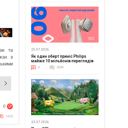
иви та
25.07.2026
Як один оберт приніс Philips
жах з
майже 10 мільйонів переглядів
зькими
0
3334
0
1072
23.07.2026