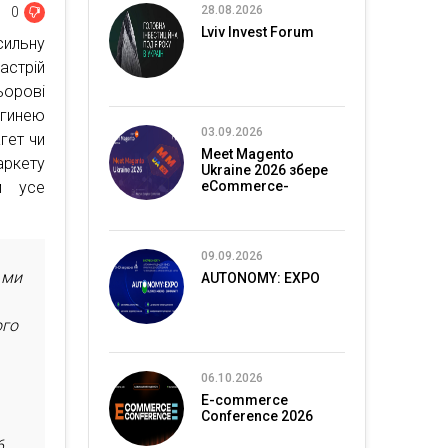
28.08.2026
0
Lviv Invest Forum
ильну
астрій
ьорові
огинею
03.09.2026
гет чи
Meet Magento
аркету
Ukraine 2026 збере
м усе
eCommerce-
спільноту в Києві
09.09.2026
 ми
AUTONOMY: EXPO
ого
06.10.2026
E-commerce
Conference 2026
6