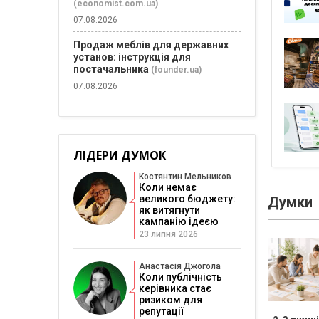
(economist.com.ua)
07.08.2026
Продаж меблів для державних
установ: інструкція для
постачальника
(founder.ua)
07.08.2026
ЛІДЕРИ ДУМОК
Костянтин Мельников
Коли немає
великого бюджету:
Думки
як витягнути
кампанію ідеєю
23 липня 2026
Анастасія Джогола
Коли публічність
керівника стає
ризиком для
репутації