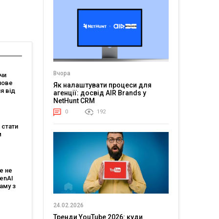
Вчора
чи
нове
Як налаштувати процеси для
я від
агенції: досвід AIR Brands у
зує, що
NetHunt CRM
магає
0
192
 мовою
е стати
м
:
є
е не
 і T-
penAI
аму з
им ШІ-
том
24.02.2026
Тренди YouTube 2026: куди