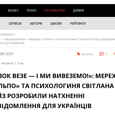
Г
БІЗНЕС
ТЕХНО
СУСПІЛЬСТВО
ДУМКИ
А
СЕРВІСИ
АВТОРИ
ШКОЛИ
РЕЙТИНГИ
отивація
 — і ми вивеземо!»: мережа «Сільпо» та психологиня Світлана Ройз розробили
ня для українців
.08.2024
0
Креатив
 читання: 1.7 хв.
ЗОК ВЕЗЕ — І МИ ВИВЕЗЕМО!»: МЕРЕ
ІЛЬПО» ТА ПСИХОЛОГИНЯ СВІТЛАНА
ЙЗ РОЗРОБИЛИ НАТХНЕННІ
ВІДОМЛЕННЯ ДЛЯ УКРАЇНЦІВ