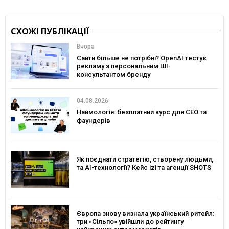
СХОЖІ ПУБЛІКАЦІЇ
Вчора
Сайти більше не потрібні? OpenAI тестує
рекламу з персональним ШІ-
консультантом бренду
04.08.2026
Наймологія: безплатний курс для CEO та
фаундерів
Як поєднати стратегію, створену людьми,
та AI-технології? Кейс izi та агенції SHOTS
Європа знову визнала український ритейл:
три «Сільпо» увійшли до рейтингу