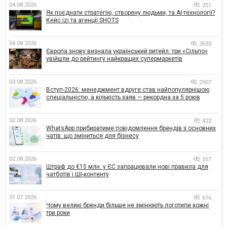
04.08.2026
251
Як поєднати стратегію, створену людьми, та AI-технології?
Кейс izi та агенції SHOTS
04.08.2026
3693
Європа знову визнала український ритейл: три «Сільпо»
увійшли до рейтингу найкращих супермаркетів
03.08.2026
2907
Вступ-2026: менеджмент вдруге став найпопулярнішою
спеціальністю, а кількість заяв — рекордна за 5 років
02.08.2026
422
WhatsApp прибиратиме повідомлення брендів з основних
чатів: що зміниться для бізнесу
02.08.2026
557
Штраф до €15 млн: у ЄС запрацювали нові правила для
чатботів і ШІ-контенту
31.07.2026
616
Чому великі бренди більше не змінюють логотипи кожні
три роки