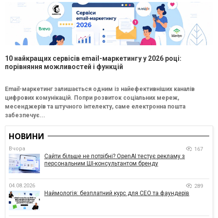
10 найкращих сервісів email-маркетингу у 2026 році:
порівняння можливостей і функцій
Email-маркетинг залишається одним із найефективніших каналів
цифрових комунікацій. Попри розвиток соціальних мереж,
месенджерів та штучного інтелекту, саме електронна пошта
забезпечує...
НОВИНИ
Вчора
167
Сайти більше не потрібні? OpenAI тестує рекламу з
персональним ШІ-консультантом бренду
04.08.2026
289
Наймологія: безплатний курс для CEO та фаундерів