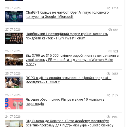
28.07.2026
1714
ChatGPT більше не чат-бот: OpenAI готує головного
конкурента Google і Microsoft
27.07.2026
685
Найбільший інвестиційний форум країни: встигніть
придбати квиток на Lviv Invest Forum
26.07.2026
521
Від $700 до $15 000: скільки заробляють та витрачають в
українському PR — інсайти від znamy та Women Make
Money
25.07.2026
2658
ROPO в дії: як онлайн впливає на офлайн-продажі —
дослідження COMFY
25.07.2026
3177
Як один оберт приніс Philips майже 10 мільйонів
переглядів
24.07.2026
1989
Від Львова до Харкова: Glovo Academy масштабує
освітню програму для підтримки українського бізнесу