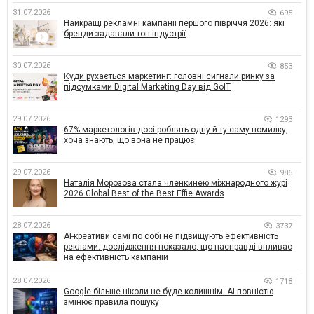
31.07.2026
695
Найкращі рекламні кампанії першого півріччя 2026: які
бренди задавали тон індустрії
30.07.2026
853
Куди рухається маркетинг: головні сигнали ринку за
підсумками Digital Marketing Day від GoIT
29.07.2026
1293
67% маркетологів досі роблять одну й ту саму помилку,
хоча знають, що вона не працює
29.07.2026
986
Наталія Морозова стала членкинею міжнародного журі
2026 Global Best of the Best Effie Awards
28.07.2026
3737
AI-креативи самі по собі не підвищують ефективність
реклами: дослідження показало, що насправді впливає
на ефективність кампаній
28.07.2026
1718
Google більше ніколи не буде колишнім: AI повністю
змінює правила пошуку