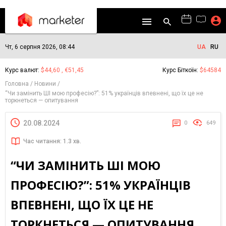
Чт, 6 серпня 2026, 08:44
UA
RU
Курс валют:
$44,60 , €51,45
Курс Біткоїн:
$64584
Головна
Новини
“Чи замінить ШІ мою професію?”: 51% українців впевнені, що їх це не
торкнеться — опитування
20.08.2024
0
649
Час читання: 1.3 хв.
“ЧИ ЗАМІНИТЬ ШІ МОЮ
ПРОФЕСІЮ?”: 51% УКРАЇНЦІВ
ВПЕВНЕНІ, ЩО ЇХ ЦЕ НЕ
ТОРКНЕТЬСЯ — ОПИТУВАННЯ