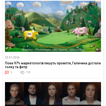
23.07.2026
Поки 97% маркетологів пишуть промпти, Галичина дістала
голку та фетр
0
703