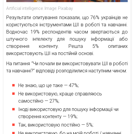
Artificial intelligence. Image: Pixabay
Результати опитування показали, що 76% українців не
користуються інструментами ШІ в роботі та навчанні.
Водночас 19% респондентів часом звертаються до
штучного інтелекту для пошуку інформації або
створення контенту. Решта 5% опитаних
використовують ШІ на постійній основі.
На питання “Чи почали ви використовувати ШІ в роботі
та навчанні?” відповіді розподілилися наступним чином:
Не знаю, що це таке — 47%;
Не використовую, краще справляюсь
самостійно — 27%;
Іноді використовую для пошуку інформації чи
створення контенту — 19%;
Так, використовую постійно — 5%;
Не використовую, бо на моїй роботі / навчанні