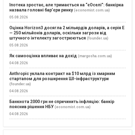
Іпотека зростає, але тримається на “єОселі”: банкірка
назвала головні бар’єри ринку
(economist.com.ua)
05.08.2026
Оцінка Horizon3 досягла 2 мільярдів доларів, а серія E
— 250 мільйонів доларів, оскільки загрози від
штучного інтелекту загострюються
(founder.ua)
05.08.2026
Як самооцінка впливає на дохід
(margosha.com.ua)
04.08.2026
Anthropic уклала контракт на $10 млрд із хмарним
стартапом для розширення ШІ-інфраструктури
(founder.ua)
04.08.2026
Банкнота 2000 грн не спричинить інфляцію: банкір
пояснив рішення НБУ
(economist.com.ua)
04.08.2026