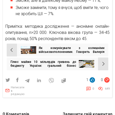
Зможе, але в далекому майбутньому — 11%;
Зможе замінити, тому я вчуся, щоб вміти те, чого
не зробить ШІ — 7%.
Примітка: методика дослідження — анонімне онлайн-
опитування, n>20 000. Ключова вікова група — 34-45
років, понад 50% респондентів віком до 45.
Як комунікувати з колишніми
Навігація
військовополоненими. Говорить Валерія
(Нава) Суботіна
записів
Плюс майже 10 мільярдів гривень до
бюджету України: гральний бізнес
нарощує сплату податків
1
0
Написати
0
649
в
редакцію
0
Коментарів
Залишити свій коментар