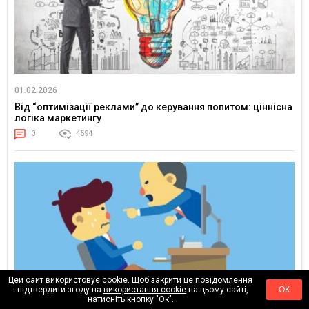
01.02.2026
Від “оптимізації реклами” до керування попитом: ціннісна
логіка маркетингу
0
4594
Цей сайт використовує cookie. Щоб закрити це повідомлення
і підтвердити згоду на
використання cookie
на цьому сайті,
ОК
натисніть кнопку "Ок".