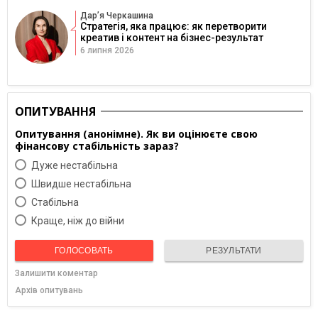
Дарʼя Черкашина
Стратегія, яка працює: як перетворити
креатив і контент на бізнес-результат
6 липня 2026
ОПИТУВАННЯ
Опитування (анонімне). Як ви оцінюєте свою
фінансову стабільність зараз?
Дуже нестабільна
Швидше нестабільна
Cтабільна
Краще, ніж до війни
ГОЛОСОВАТЬ
РЕЗУЛЬТАТИ
Залишити коментар
Архів опитувань