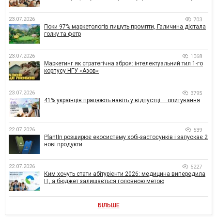
23.07.2026
703
Поки 97% маркетологів пишуть промпти, Галичина дістала
голку та фетр
23.07.2026
1068
Маркетинг як стратегічна зброя: інтелектуальний тил 1-го
корпусу НГУ «Азов»
23.07.2026
3795
41% українців працюють навіть у відпустці — опитування
22.07.2026
539
PlantIn розширює екосистему хобі-застосунків і запускає 2
нові продукти
22.07.2026
5227
Ким хочуть стати абітурієнти 2026: медицина випередила
ІТ, а бюджет залишається головною метою
БІЛЬШЕ