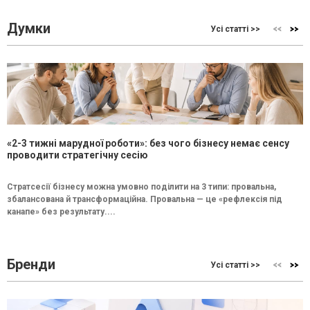
Думки
Усі статті >>
«2-3 тижні марудної роботи»: без чого бізнесу немає сенсу
проводити стратегічну сесію
Стратсесії бізнесу можна умовно поділити на 3 типи: провальна,
збалансована й трансформаційна. Провальна — це «рефлексія під
канапе» без результату....
Бренди
Усі статті >>