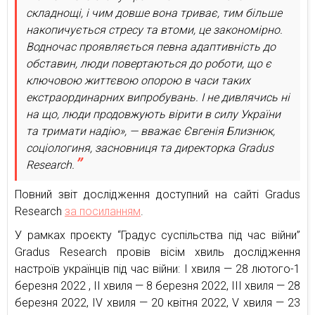
складнощі, і чим довше вона триває, тим більше
накопичується стресу та втоми, це закономірно.
Водночас проявляється певна адаптивність до
обставин, люди повертаються до роботи, що є
ключовою життєвою опорою в часи таких
екстраординарних випробувань. І не дивлячись ні
на що, люди продовжують вірити в силу України
та тримати надію», — вважає Євгенія Близнюк,
соціологиня, засновниця та директорка Gradus
Research.
Повний звіт дослідження доступний на сайті Gradus
Research
за посиланням
.
У рамках проєкту “Градус суспільства під час війни”
Gradus Research провів вісім хвиль дослідження
настроїв українців під час війни: І хвиля — 28 лютого-1
березня 2022 , ІІ хвиля — 8 березня 2022, ІІІ хвиля — 28
березня 2022, IV хвиля — 20 квітня 2022, V хвиля — 23