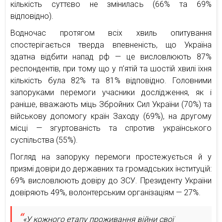
кількість суттєво не змінилась (66% та 69%
відповідно).
Водночас протягом всіх хвиль опитування
спостерігається тверда впевненість, що Україна
здатна відбити напад рф — це висловлюють 87%
респондентів, при тому що у п’ятій та шостій хвилі їхня
кількість була 82% та 81% відповідно. Головними
запоруками перемоги учасники дослідження, як і
раніше, вважають міць Збройних Сил України (70%) та
військову допомогу країн Заходу (69%), на другому
місці — згуртованість та спротив українського
суспільства (55%).
Погляд на запоруку перемоги простежується й у
призмі довіри до державних та громадських інституцій:
69% висловлюють довіру до ЗСУ. Президенту України
довіряють 49%, волонтерським організаціям — 27%.
«‎У кожного етапу проживання війни свої