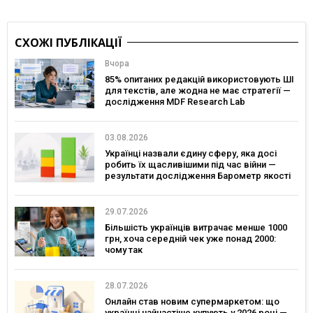
СХОЖІ ПУБЛІКАЦІЇ
Вчора
85% опитаних редакцій використовують ШІ
для текстів, але жодна не має стратегії —
дослідження MDF Research Lab
03.08.2026
Українці назвали єдину сферу, яка досі
робить їх щасливішими під час війни —
результати дослідження Барометр якості
життя 2026
29.07.2026
Більшість українців витрачає менше 1000
грн, хоча середній чек уже понад 2000:
чому так
28.07.2026
Онлайн став новим супермаркетом: що
українці найчастіше купують у 2026 році —