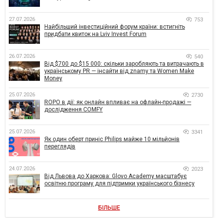
27.07.2026
753
Найбільший інвестиційний форум країни: встигніть
придбати квиток на Lviv Invest Forum
26.07.2026
540
Від $700 до $15 000: скільки заробляють та витрачають в
українському PR — інсайти від znamy та Women Make
Money
25.07.2026
2730
ROPO в дії: як онлайн впливає на офлайн-продажі —
дослідження COMFY
25.07.2026
3341
Як один оберт приніс Philips майже 10 мільйонів
переглядів
24.07.2026
2023
Від Львова до Харкова: Glovo Academy масштабує
освітню програму для підтримки українського бізнесу
БІЛЬШЕ