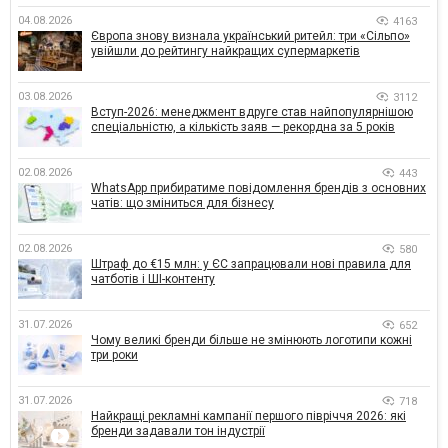
04.08.2026
4163
Європа знову визнала український ритейл: три «Сільпо»
увійшли до рейтингу найкращих супермаркетів
03.08.2026
3112
Вступ-2026: менеджмент вдруге став найпопулярнішою
спеціальністю, а кількість заяв — рекордна за 5 років
02.08.2026
443
WhatsApp прибиратиме повідомлення брендів з основних
чатів: що зміниться для бізнесу
02.08.2026
580
Штраф до €15 млн: у ЄС запрацювали нові правила для
чатботів і ШІ-контенту
31.07.2026
652
Чому великі бренди більше не змінюють логотипи кожні
три роки
31.07.2026
718
Найкращі рекламні кампанії першого півріччя 2026: які
бренди задавали тон індустрії