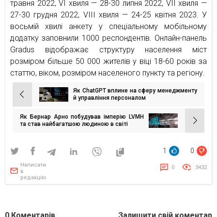
травня 2022, VI хвиля — 28-30 липня 2022, VII хвиля —
27-30 грудня 2022, VIII хвиля — 24-25 квітня 2023. У
восьмій хвилі анкету у спеціальному мобільному
додатку заповнили 1000 респондентів. Онлайн-панель
Gradus відображає структуру населення міст
розміром більше 50 000 жителів у віці 18-60 років за
статтю, віком, розміром населеного пункту та регіону.
Як ChatGPT вплине на сферу менеджменту
Навігація
й управління персоналом
записів
Як Бернар Арно побудував імперію LVMH
та став найбагатшою людиною в світі
1
0
Написати
0
3432
в
редакцію
0
Коментарів
Залишити свій коментар