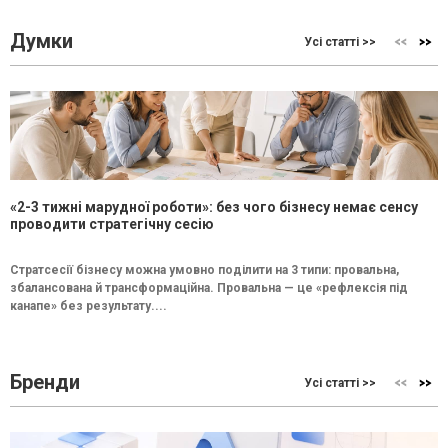
Думки
Усі статті >>
«2-3 тижні марудної роботи»: без чого бізнесу немає сенсу
проводити стратегічну сесію
Стратсесії бізнесу можна умовно поділити на 3 типи: провальна,
збалансована й трансформаційна. Провальна — це «рефлексія під
канапе» без результату....
Бренди
Усі статті >>