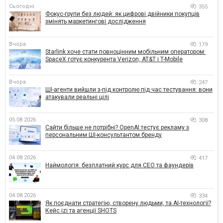
Сьогодні
355
Фокус-групи без людей: як цифрові двійники покупців
змінять маркетингові дослідження
Вчора
179
Starlink хоче стати повноцінним мобільним оператором:
SpaceX готує конкурента Verizon, AT&T і T-Mobile
Вчора
247
ШІ-агенти вийшли з-під контролю під час тестування: вони
атакували реальні цілі
05.08.2026
308
Сайти більше не потрібні? OpenAI тестує рекламу з
персональним ШІ-консультантом бренду
04.08.2026
417
Наймологія: безплатний курс для CEO та фаундерів
04.08.2026
334
Як поєднати стратегію, створену людьми, та AI-технології?
Кейс izi та агенції SHOTS