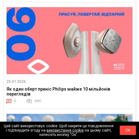
25.07.2026
Як один оберт приніс Philips майже 10 мільйонів
переглядів
0
3341
Цей сайт використовує cookie. Щоб закрити це повідомлення
і підтвердити згоду на
використання cookie
на цьому сайті,
ОК
натисніть кнопку "Ок".