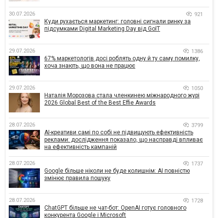
30.07.2026
921
Куди рухається маркетинг: головні сигнали ринку за
підсумками Digital Marketing Day від GoIT
29.07.2026
1386
67% маркетологів досі роблять одну й ту саму помилку,
хоча знають, що вона не працює
29.07.2026
1050
Наталія Морозова стала членкинею міжнародного журі
2026 Global Best of the Best Effie Awards
28.07.2026
3799
AI-креативи самі по собі не підвищують ефективність
реклами: дослідження показало, що насправді впливає
на ефективність кампаній
28.07.2026
1737
Google більше ніколи не буде колишнім: AI повністю
змінює правила пошуку
28.07.2026
1728
ChatGPT більше не чат-бот: OpenAI готує головного
конкурента Google і Microsoft