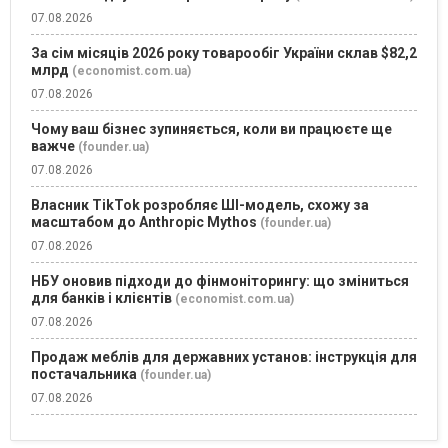
07.08.2026
За сім місяців 2026 року товарообіг України склав $82,2
млрд
(economist.com.ua)
07.08.2026
Чому ваш бізнес зупиняється, коли ви працюєте ще
важче
(founder.ua)
07.08.2026
Власник TikTok розробляє ШІ-модель, схожу за
масштабом до Anthropic Mythos
(founder.ua)
07.08.2026
НБУ оновив підходи до фінмоніторингу: що зміниться
для банків і клієнтів
(economist.com.ua)
07.08.2026
Продаж меблів для державних установ: інструкція для
постачальника
(founder.ua)
07.08.2026