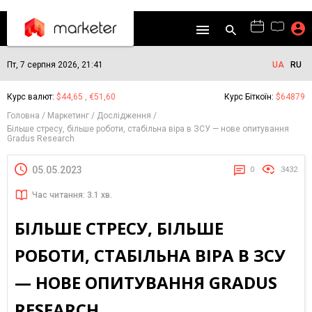
Пт, 7 серпня 2026, 21:41
UA
RU
Курс валют:
$44,65 , €51,60
Курс Біткоїн:
$64879
Головна
Маркетинг
Дослідження
Більше стресу, більше роботи, стабільна віра в ЗСУ — нове опитування
Gradus Research
05.05.2023
0
3432
Час читання: 3.1 хв.
БІЛЬШЕ СТРЕСУ, БІЛЬШЕ
РОБОТИ, СТАБІЛЬНА ВІРА В ЗСУ
— НОВЕ ОПИТУВАННЯ GRADUS
RESEARCH