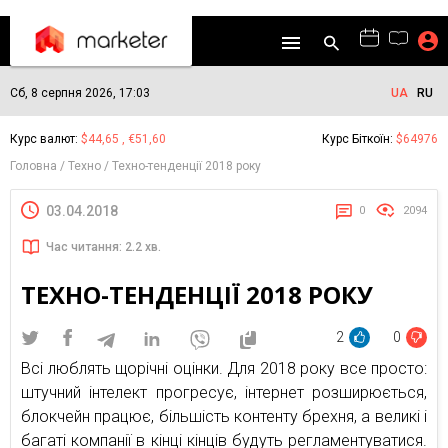
Сб, 8 серпня 2026, 17:03
UA
RU
Курс валют:
$44,65 , €51,60
Курс Біткоїн:
$64976
Головна
Техно
Техно-тенденції 2018 року
03.04.2018
0
2094
Час читання: 2.2 хв.
ТЕХНО-ТЕНДЕНЦІЇ 2018 РОКУ
2
0
Всі люблять щорічні оцінки. Для 2018 року все просто:
штучний інтелект прогресує, інтернет розширюється,
блокчейн працює, більшість контенту брехня, а великі і
багаті компанії в кінці кінців будуть регламентуватися.