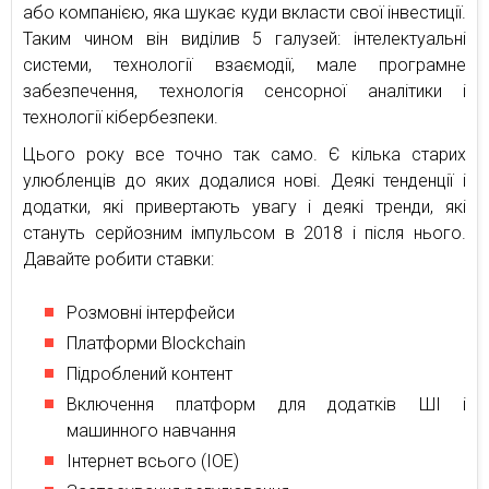
або компанією, яка шукає куди вкласти свої інвестиції.
Таким чином він виділив 5 галузей: інтелектуальні
системи, технології взаємодії, мале програмне
забезпечення, технологія сенсорної аналітики і
технології кібербезпеки.
Цього року все точно так само. Є кілька старих
улюбленців до яких додалися нові. Деякі тенденції і
додатки, які привертають увагу і деякі тренди, які
стануть серйозним імпульсом в 2018 і після нього.
Давайте робити ставки:
Розмовні інтерфейси
Платформи Blockchain
Підроблений контент
Включення платформ для додатків ШІ і
машинного навчання
Інтернет всього (IOE)