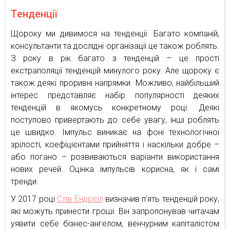
Тенденції
Щороку ми дивимося на тенденції. Багато компаній,
консультанти та дослідні організації це також роблять.
З року в рік багато з тенденцій – це прості
екстраполяції тенденцій минулого року. Але щороку є
також деякі проривні напрямки. Можливо, найбільший
інтерес представляє набір популярності деяких
тенденцій в якомусь конкретному році. Деякі
поступово привертають до себе увагу, інші роблять
це швидко. Імпульс виникає на фоні технологічної
зрілості, коефіцієнтами прийняття і наскільки добре –
або погано – розвиваються варіанти використання
нових речей. Оцінка імпульсів корисна, як і самі
тренди.
У 2017 році
Стів Ендріол
визначив п’ять тенденцій року,
які можуть принести гроші. Він запропонував читачам
уявити себе бізнес-ангелом, венчурним капіталістом