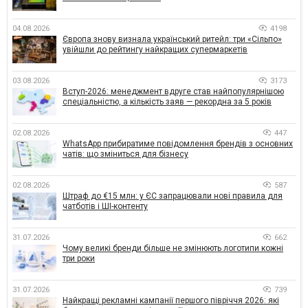
04.08.2026
4198
Європа знову визнала український ритейл: три «Сільпо»
увійшли до рейтингу найкращих супермаркетів
03.08.2026
3173
Вступ-2026: менеджмент вдруге став найпопулярнішою
спеціальністю, а кількість заяв — рекордна за 5 років
02.08.2026
447
WhatsApp прибиратиме повідомлення брендів з основних
чатів: що зміниться для бізнесу
02.08.2026
587
Штраф до €15 млн: у ЄС запрацювали нові правила для
чатботів і ШІ-контенту
31.07.2026
662
Чому великі бренди більше не змінюють логотипи кожні
три роки
31.07.2026
739
Найкращі рекламні кампанії першого півріччя 2026: які