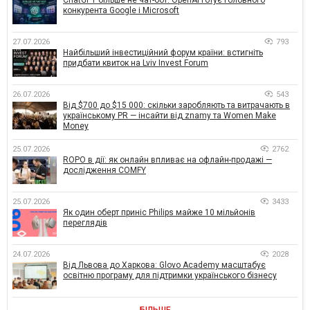
конкурента Google і Microsoft
27.07.2026
793
Найбільший інвестиційний форум країни: встигніть
придбати квиток на Lviv Invest Forum
26.07.2026
543
Від $700 до $15 000: скільки заробляють та витрачають в
українському PR — інсайти від znamy та Women Make
Money
25.07.2026
2762
ROPO в дії: як онлайн впливає на офлайн-продажі —
дослідження COMFY
25.07.2026
3433
Як один оберт приніс Philips майже 10 мільйонів
переглядів
24.07.2026
2028
Від Львова до Харкова: Glovo Academy масштабує
освітню програму для підтримки українського бізнесу
БІЛЬШЕ