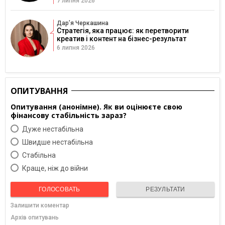
7 липня 2026
Дарʼя Черкашина
Стратегія, яка працює: як перетворити
креатив і контент на бізнес-результат
6 липня 2026
ОПИТУВАННЯ
Опитування (анонімне). Як ви оцінюєте свою
фінансову стабільність зараз?
Дуже нестабільна
Швидше нестабільна
Cтабільна
Краще, ніж до війни
ГОЛОСОВАТЬ
РЕЗУЛЬТАТИ
Залишити коментар
Архів опитувань