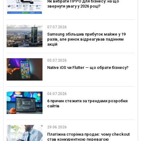
Як вибрати ПРРО для бізнесу: на що
звернути увагу у 2026 році?
07.07.2026
Samsung збільшив прибуток майже у 19
разів, але ринок відреагував падінням
акцій
05.07.2026
Native iOS чи Flutter — що обрати бізнесу?
04.07.2026
6 причин стежити за трендами розробки
сайтів
29.06.2026
Платіжна сторінка продає: чому checkout
став конкурентною перевагою