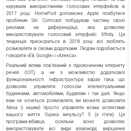
керували використанням голосових інтерфейсів в
2017 році. HomePod допоможе Apple позбутися
проблеми Siri. Comcast побудував частину своєї
реклами на диференціації, яка дозволяє
використовувати голосовий інтерфейс Xfinity. Ця
тенденція прискориться в 2018 році: всі люблять
розмовляти зі своїми додатками. Людям подобається
говорити «Ей, Google» і «Алекса».
Реальний вплив пов’язаний з підключенням інтернету
речей (IOT), а не з можливістю додаткової
функціональності. Інфраструктура зараз така, що
дозволяє управляти голосом інтелектуальними
будинками, автомобілями, будівлям і так далі. Якщо
вам не хочеться розмовляти, ви можете дозволити
Alexa (і іншим) просто управляти всіма аспектами
вашого життя. Оцінка імпульсу? 5 (з п’яти). Ця
програма-вбивця, оскільки воно дозволяє
використовувати всі види взаємодії, вирішення