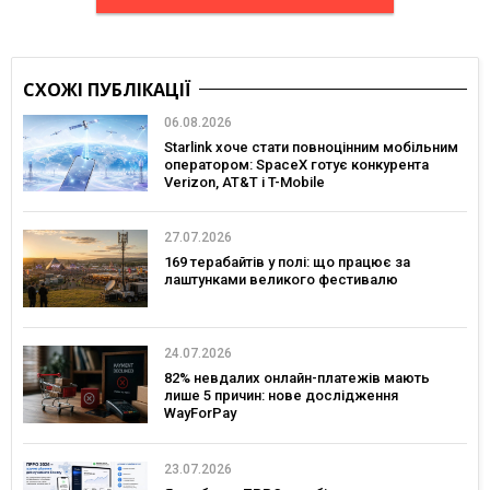
СХОЖІ ПУБЛІКАЦІЇ
06.08.2026
Starlink хоче стати повноцінним мобільним
оператором: SpaceX готує конкурента
Verizon, AT&T і T-Mobile
27.07.2026
169 терабайтів у полі: що працює за
лаштунками великого фестивалю
24.07.2026
82% невдалих онлайн-платежів мають
лише 5 причин: нове дослідження
WayForPay
23.07.2026