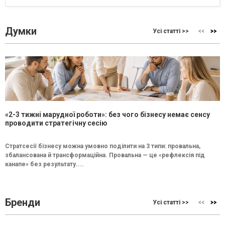
Думки
Усі статті >>
«2-3 тижні марудної роботи»: без чого бізнесу немає сенсу
проводити стратегічну сесію
Стратсесії бізнесу можна умовно поділити на 3 типи: провальна,
збалансована й трансформаційна. Провальна — це «рефлексія під
канапе» без результату....
Бренди
Усі статті >>