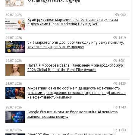
бренди задавали тон індустрії
30.07.2026
952
Куди рухається маркетинг: головні сигнали ринку за
підсумками Digital Marketing Day від GoIT
29.07.2026
1419
67% маркетологів досі роблять одну й ту саму помилку,
хоча знають, що вона не працює
29.07.2026
1081
Наталія Морозова стала членкинею міжнародного журі
2026 Global Best of the Best Effie Awards
28.07.2026
3825
AI-креативи самі по собі не підвищують ефективність
реклами: дослідження показало, що насправді впливає
на ефективність кампаній
28.07.2026
1743
Google більше ніколи не буде колишнім: AI повністю
змінює правила пошуку
28.07.2026
1733
ChatGPT більше не чат-бот: OpenAI готує головного