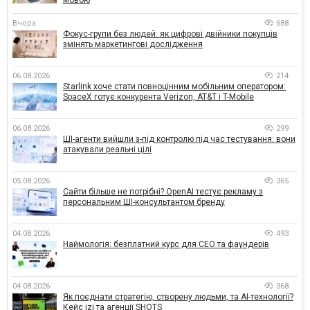
Вчора
688
Фокус-групи без людей: як цифрові двійники покупців
змінять маркетингові дослідження
06.08.2026
214
Starlink хоче стати повноцінним мобільним оператором:
SpaceX готує конкурента Verizon, AT&T і T-Mobile
06.08.2026
299
ШІ-агенти вийшли з-під контролю під час тестування: вони
атакували реальні цілі
05.08.2026
365
Сайти більше не потрібні? OpenAI тестує рекламу з
персональним ШІ-консультантом бренду
04.08.2026
493
Наймологія: безплатний курс для CEO та фаундерів
04.08.2026
368
Як поєднати стратегію, створену людьми, та AI-технології?
Кейс izi та агенції SHOTS