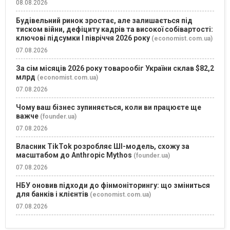
08.08.2026
Будівельний ринок зростає, але залишається під
тиском війни, дефіциту кадрів та високої собівартості:
ключові підсумки І півріччя 2026 року
(economist.com.ua)
07.08.2026
За сім місяців 2026 року товарообіг України склав $82,2
млрд
(economist.com.ua)
07.08.2026
Чому ваш бізнес зупиняється, коли ви працюєте ще
важче
(founder.ua)
07.08.2026
Власник TikTok розробляє ШІ-модель, схожу за
масштабом до Anthropic Mythos
(founder.ua)
07.08.2026
НБУ оновив підходи до фінмоніторингу: що зміниться
для банків і клієнтів
(economist.com.ua)
07.08.2026