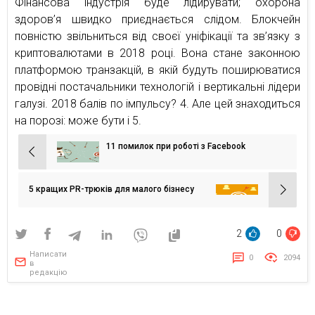
Фінансова індустрія буде лідирувати; охорона
здоров’я швидко приєднається слідом. Блокчейн
повністю звільниться від своєї уніфікації та зв’язку з
криптовалютами в 2018 році. Вона стане законною
платформою транзакцій, в якій будуть поширюватися
провідні постачальники технологій і вертикальні лідери
галузі. 2018 балів по імпульсу? 4. Але цей знаходиться
на порозі: може бути і 5.
11 помилок при роботі з Facebook
Навігація
записів
5 кращих PR-трюків для малого бізнесу
2
0
Написати
0
2094
в
редакцію