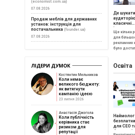
(economist.com.ua)
07.08.2026
Де шукат
аудиторію
Продаж меблів для державних
класичні
установ: інструкція для
інструмен
постачальника
(founder.ua)
Ще кілька р
не дивую
07.08.2026
для більшо
рекламних 
було доста
стандартно
каналів: Goo
Освіта
YouTube та 
ЛІДЕРИ ДУМОК
реклама. [c
Костянтин Мельников
id="attachm
Коли немає
великого бюджету:
як витягнути
кампанію ідеєю
23 липня 2026
Анастасія Джогола
Наймологі
Коли публічність
безплатни
керівника стає
для CEO т
ризиком для
фаундері
репутації
Рекрутингов