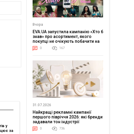
Вчора
EVA.UA запустила кампанію «Хто б
знав» про асортимент, якого
покупці не очікують побачити на
платформі
0
167
31.07.2026
Найкращі рекламні кампанії
першого півріччя 2026: які бренди
задавали тон індустрії
ів у
0
736
ацює за