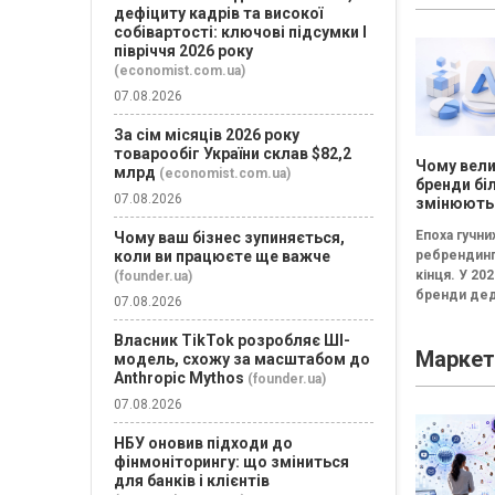
дефіциту кадрів та високої
канапе» бе
собівартості: ключові підсумки І
результату..
півріччя 2026 року
(economist.com.ua)
07.08.2026
За сім місяців 2026 року
товарообіг України склав $82,2
Чому вели
млрд
(economist.com.ua)
бренди бі
07.08.2026
змінюють
логотипи 
Епоха гучни
Чому ваш бізнес зупиняється,
три роки
ребрендинг
коли ви працюєте ще важче
кінця. У 202
(founder.ua)
бренди дед
07.08.2026
частіше інв
не в нові ло
Власник TikTok розробляє ШІ-
Маркет
впізнавані
модель, схожу за масштабом до
елементи,..
Anthropic Mythos
(founder.ua)
07.08.2026
НБУ оновив підходи до
фінмоніторингу: що зміниться
для банків і клієнтів