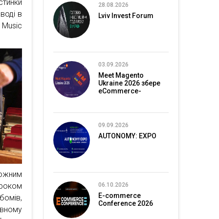
стинки
28.08.2026
воді в
Lviv Invest Forum
 Music
03.09.2026
Meet Magento
Ukraine 2026 збере
eCommerce-
спільноту в Києві
09.09.2026
AUTONOMY: EXPO
кожним
роком
06.10.2026
E-commerce
бомів,
Conference 2026
овному