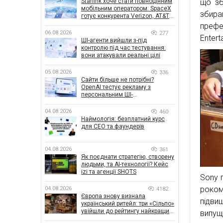
Starlink хоче стати повноцінним
що зб
мобільним оператором: SpaceX
збира
готує конкурента Verizon, AT&T і
T-Mobile
префек
06.08.2026
277
Entert
ШІ-агенти вийшли з-під
контролю під час тестування:
вони атакували реальні цілі
05.08.2026
336
Сайти більше не потрібні?
OpenAI тестує рекламу з
персональним ШІ-
консультантом бренду
04.08.2026
460
Наймологія: безплатний курс
для CEO та фаундерів
04.08.2026
361
Як поєднати стратегію, створену
людьми, та AI-технології? Кейс
izi та агенції SHOTS
Sony 
роком
04.08.2026
4182
Європа знову визнала
підви
український ритейл: три «Сільпо»
увійшли до рейтингу найкращих
випуще
супермаркетів