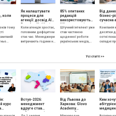
и
Як налаштувати
85% опитаних
Від дани
, коли
процеси для
редакцій
бізнес-р
агенції: досвід AIR
використовують
сучасна 
ти вже
Brands у NetHunt
ШІ для текстів,
змінює 
оків тому
Коли агенція зростає,
Штучний інтелект уже
Компанія 
ть
CRM
але жодна не має
сті
головним дефіцитом
став частиною
десятки д
стратегії —
кампаній
стає час. Менеджери
щоденної роботи
сотні пока
дослідження MDF
тньо
витрачають години на
українських медіа,
складні пр
Research Lab
го набору
пошук потрібного
однак його
моделі, а
gle, Meta,
документа. Керівник
впровадження
стратегічн
display-
збирає аналітику із
залишається
все одно
Усі статті >>
aption
різних таблиць....
переважно точковим
завершув
ent_69772"...
та інтуїтивним. 85%
фразою: “
опитаних редакцій...
зробимо..
я:
Вступ-2026:
Від Львова до
Ким хочу
й курс
менеджмент
Харкова: Glovo
абітурієн
а
вдруге став
Academy
медицин
в
найпопулярнішою
масштабує
випереди
а агенція
До 1 серпня
Міжнародна
Вступна к