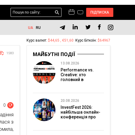
ПІДПИСКА
UA
RU
Курс валют:
$44,65 , €51,60
Курс Біткоїн:
$64967
МАЙБУТНІ ПОДІЇ
1583
13.08.2026
Performance vs.
Creative: хто
головний в
перформанс-
маркетингу?
20.08.2026
0
InvestFest 2026:
найбільша онлайн-
адіння
конференція про
лася з
інвестиції
омила,