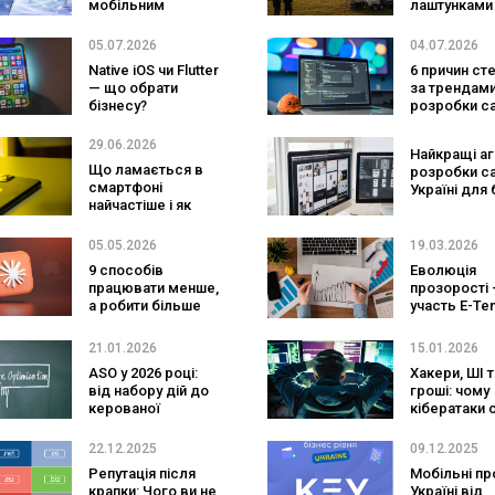
мобільним
лаштунками
оператором:
великого
SpaceX готує
фестивалю
05.07.2026
04.07.2026
конкурента
Native iOS чи Flutter
6 причин ст
Verizon, AT&T і T-
— що обрати
за трендам
Mobile
бізнесу?
розробки са
29.06.2026
Найкращі аг
Що ламається в
розробки са
смартфоні
Україні для 
найчастіше і як
та ecommer
продовжити його
життя?
05.05.2026
19.03.2026
9 способів
Еволюція
працювати менше,
прозорості 
а робити більше
участь E-Ten
завдяки Claude
формуванні
сучасного р
21.01.2026
15.01.2026
публічних
ASO у 2026 році:
Хакери, ШІ т
закупівель 
від набору дій до
гроші: чому
керованої
кібератаки 
системи
масовими і 
зростання
виграє у вій
22.12.2025
09.12.2025
алгоритмів
Репутація після
Мобільні пр
крапки: Чого ви не
Україні від