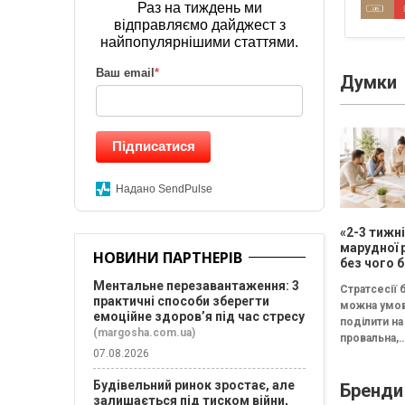
Раз на тиждень ми
відправляємо дайджест з
найпопулярнішими статтями.
Ваш email
*
Думки
Підписатися
Надано SendPulse
«2-3 тижн
марудної 
НОВИНИ ПАРТНЕРІВ
без чого б
немає сен
Ментальне перезавантаження: 3
Стратсесії 
проводит
практичні способи зберегти
можна умо
стратегіч
емоційне здоров’я під час стресу
поділити на 
(margosha.com.ua)
провальна,
07.08.2026
збалансова
трансформа
Будівельний ринок зростає, але
Бренди
Провальна 
залишається під тиском війни,
«рефлексія