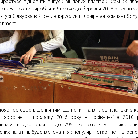
ирається відновити випуск вінілових платівок. Самі ж пла
ються почати виробляти ближче до березня 2018 року на за
турі Сідзуока в Японії, в юрисдикції дочірньої компанії Sony
ainment.
пояснює своє рішення тим, що попит на вінілові платівки з 
 зростає — продажу 2016 року в порівнянні з 2010 
щилися в два рази — до 799 тис. одиниць. Лінійка аль
них на вінілі, буде включати як популярні старі пісні, в осн