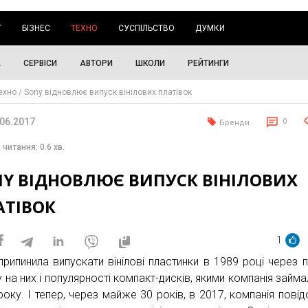
Г
БІЗНЕС
ТЕХНО
СУСПІЛЬСТВО
ДУМКИ
А
СЕРВІСИ
АВТОРИ
ШКОЛИ
РЕЙТИНГИ
ехно
Sony відновлює випуск вінілових платівок
.06.2017
0
Бренди
 читання: 0.6 хв.
NY ВІДНОВЛЮЄ ВИПУСК ВІНІЛОВИХ
АТІВОК
1
припинила випускати вінілові пластинки в 1989 році через п
 на них і популярності компакт-дисків, якими компанія займа
року. І тепер, через майже 30 років, в 2017, компанія повід