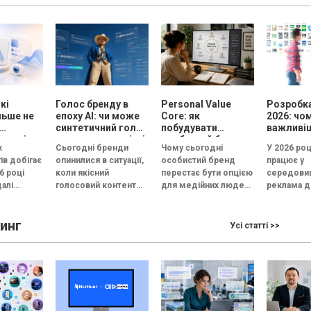
з
людей...
схожий зап
..
кі
Голос бренду в
Personal Value
Розробка
льше не
епоху АІ: чи може
Core: як
2026: чо
синтетичний голос
побудувати
важливі
кожні
передати емоцію і
особистий бренд,
рекламу
х
Сьогодні бренди
Чому сьогодні
У 2026 роц
довіру, або всі
який працює на
ів добігає
опинилися в ситуації,
особистий бренд
працює у
бренди незабаром
вибір, довіру і
6 році
коли якісний
перестає бути опцією
середовищ
звучатимуть
статус
алі
голосовий контент
для медійних людей і
реклама д
однаково?
естують
перестав бути
стає інструментом
конкуренц
готипи, а у
конкурентною
професійного вибору,
а увага ко
инг
перевагою. Чиста
довіри та особистого
скорочуєт
Усі статті >>
.
дикція, контроль
зростання майже...
кількох с
інтонації, правильні
Згідно...
паузи та...