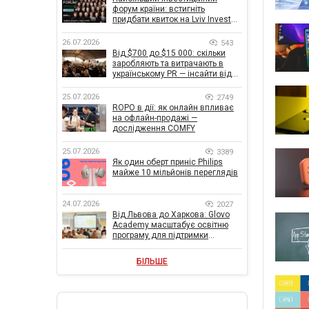
форум країни: встигніть
придбати квиток на Lviv Invest
Forum
26.07.2026
543
Від $700 до $15 000: скільки
заробляють та витрачають в
українському PR — інсайти від
znamy та Women Make Money
25.07.2026
2749
ROPO в дії: як онлайн впливає
на офлайн-продажі —
дослідження COMFY
25.07.2026
3389
Як один оберт приніс Philips
майже 10 мільйонів переглядів
24.07.2026
2027
Від Львова до Харкова: Glovo
Academy масштабує освітню
програму для підтримки
українського бізнесу
БІЛЬШЕ