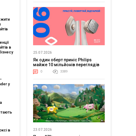
ежити
и
йтів
енції
йтів в
бізнесу
25.07.2026
ce
Як один оберт приніс Philips
майже 10 мільйонів переглядів
0
3389
–
der у
инку
а
України
стають
хто
ні
23.07.2026
оксі в