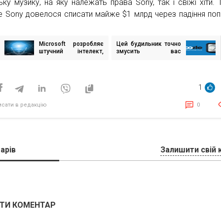
ьку музику, на яку належать права Sony, так і свіжі хіти. 
е Sony довелося списати майже $1 млрд через падіння поп
Microsoft розробляє
Цей будильник точно
ігація
штучний інтелект,
змусить вас
исів
який замінить їх
прокинутися
працівників
1
исати в редакцію
0
арів
Залишити свій 
ТИ КОМЕНТАР