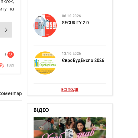
Також,
иту на
06.10.2026
SECURITY 2.0
13.10.2026
0
ЄвроБудЕкспо 2026
1583
ВСІ ПОДІЇ
коментар
ВІДЕО