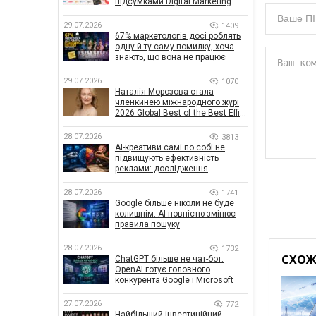
підсумками Digital Marketing
Day від GoIT
29.07.2026
1409
67% маркетологів досі роблять
одну й ту саму помилку, хоча
знають, що вона не працює
29.07.2026
1070
Наталія Морозова стала
членкинею міжнародного журі
2026 Global Best of the Best Effie
Awards
28.07.2026
3813
AI-креативи самі по собі не
підвищують ефективність
реклами: дослідження
показало, що насправді
впливає на ефективність
28.07.2026
1741
кампаній
Google більше ніколи не буде
колишнім: AI повністю змінює
правила пошуку
28.07.2026
1732
СХОЖІ
ChatGPT більше не чат-бот:
OpenAI готує головного
конкурента Google і Microsoft
27.07.2026
772
Найбільший інвестиційний