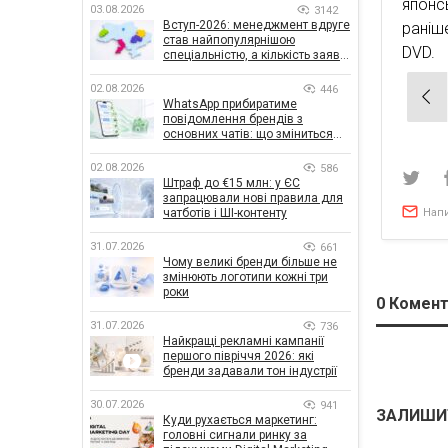
японс
03.08.2026
3142
Вступ-2026: менеджмент вдруге
раніш
став найпопулярнішою
DVD.
спеціальністю, а кількість заяв
— рекордна за 5 років
02.08.2026
446
Нав
WhatsApp прибиратиме
зап
повідомлення брендів з
основних чатів: що зміниться
для бізнесу
02.08.2026
586
Штраф до €15 млн: у ЄС
запрацювали нові правила для
Нап
чатботів і ШІ-контенту
31.07.2026
661
Чому великі бренди більше не
змінюють логотипи кожні три
роки
0
Комент
31.07.2026
736
Найкращі рекламні кампанії
першого півріччя 2026: які
бренди задавали тон індустрії
30.07.2026
941
ЗАЛИШИ
Куди рухається маркетинг:
головні сигнали ринку за