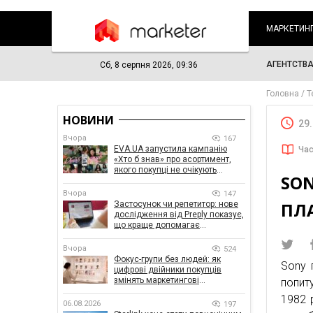
МАРКЕТИН
АГЕНТСТВ
Сб, 8 серпня 2026, 09:36
Головна
Т
НОВИНИ
29
Вчора
167
EVA.UA запустила кампанію
Час
«Хто б знав» про асортимент,
якого покупці не очікують
SO
побачити на платформі
Вчора
147
ПЛ
Застосунок чи репетитор: нове
дослідження від Preply показує,
що краще допомагає
заговорити іноземною мовою
Вчора
524
Фокус-групи без людей: як
Sony 
цифрові двійники покупців
змінять маркетингові
попиту
дослідження
1982 
06.08.2026
197