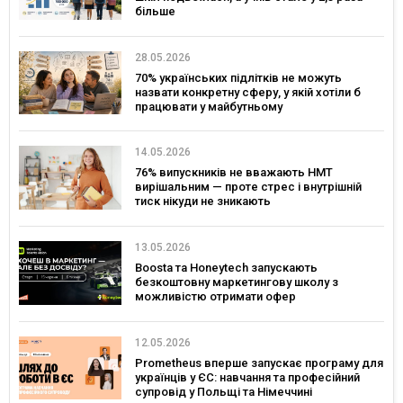
більше
28.05.2026
70% українських підлітків не можуть
назвати конкретну сферу, у якій хотіли б
працювати у майбутньому
14.05.2026
76% випускників не вважають НМТ
вирішальним — проте стрес і внутрішній
тиск нікуди не зникають
13.05.2026
Boosta та Honeytech запускають
безкоштовну маркетингову школу з
можливістю отримати офер
12.05.2026
Prometheus вперше запускає програму для
українців у ЄС: навчання та професійний
супровід у Польщі та Німеччині