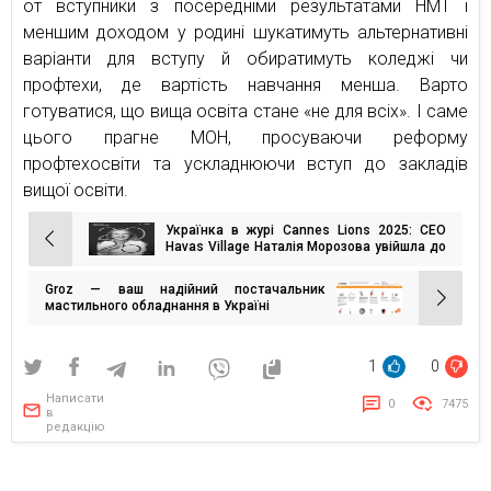
от вступники з посередніми результатами НМТ і
меншим доходом у родині шукатимуть альтернативні
варіанти для вступу й обиратимуть коледжі чи
профтехи, де вартість навчання менша. Варто
готуватися, що вища освіта стане «не для всіх». І саме
цього прагне МОН, просуваючи реформу
профтехосвіти та ускладнюючи вступ до закладів
вищої освіти.
Українка в журі Cannes Lions 2025: CEO
Навігація
Havas Village Наталія Морозова увійшла до
складу журі престижної премії
записів
Groz — ваш надійний постачальник
мастильного обладнання в Україні
1
0
Написати
0
7475
в
редакцію