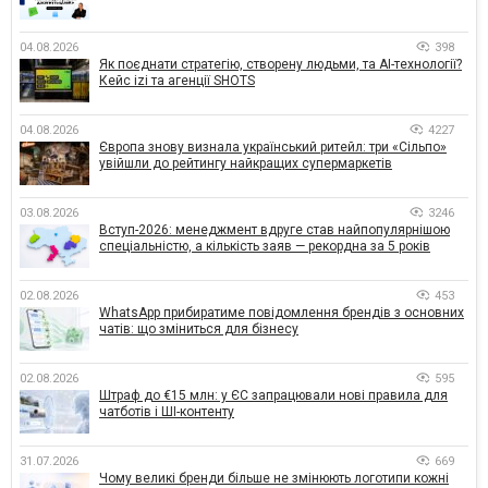
04.08.2026
398
Як поєднати стратегію, створену людьми, та AI-технології?
Кейс izi та агенції SHOTS
04.08.2026
4227
Європа знову визнала український ритейл: три «Сільпо»
увійшли до рейтингу найкращих супермаркетів
03.08.2026
3246
Вступ-2026: менеджмент вдруге став найпопулярнішою
спеціальністю, а кількість заяв — рекордна за 5 років
02.08.2026
453
WhatsApp прибиратиме повідомлення брендів з основних
чатів: що зміниться для бізнесу
02.08.2026
595
Штраф до €15 млн: у ЄС запрацювали нові правила для
чатботів і ШІ-контенту
31.07.2026
669
Чому великі бренди більше не змінюють логотипи кожні