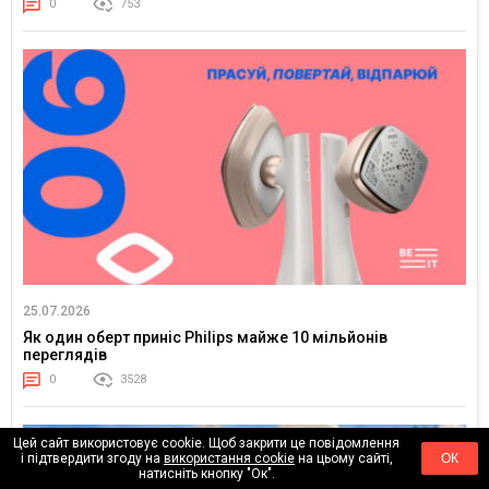
0
753
25.07.2026
Як один оберт приніс Philips майже 10 мільйонів
переглядів
0
3528
Цей сайт використовує cookie. Щоб закрити це повідомлення
і підтвердити згоду на
використання cookie
на цьому сайті,
ОК
натисніть кнопку "Ок".