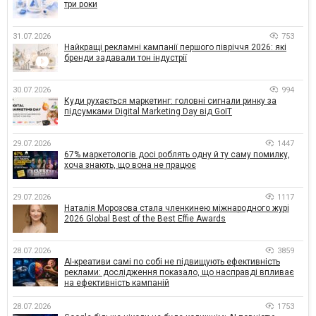
три роки
31.07.2026
753
Найкращі рекламні кампанії першого півріччя 2026: які
бренди задавали тон індустрії
30.07.2026
994
Куди рухається маркетинг: головні сигнали ринку за
підсумками Digital Marketing Day від GoIT
29.07.2026
1447
67% маркетологів досі роблять одну й ту саму помилку,
хоча знають, що вона не працює
29.07.2026
1117
Наталія Морозова стала членкинею міжнародного журі
2026 Global Best of the Best Effie Awards
28.07.2026
3859
AI-креативи самі по собі не підвищують ефективність
реклами: дослідження показало, що насправді впливає
на ефективність кампаній
28.07.2026
1753