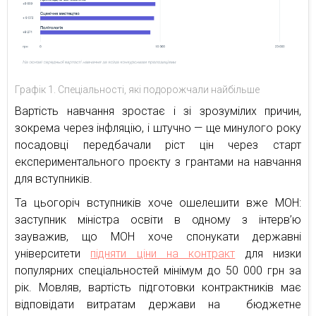
Графік 1. Спеціальності, які подорожчали найбільше
Вартість навчання зростає і зі зрозумілих причин,
зокрема через інфляцію, і штучно — ще минулого року
посадовці передбачали ріст цін через старт
експериментального проєкту з грантами на навчання
для вступників.
Та цьогоріч вступників хоче ошелешити вже МОН:
заступник міністра освіти в одному з інтерв’ю
зауважив, що МОН хоче спонукати державні
університети
підняти ціни на контракт
для низки
популярних спеціальностей мінімум до 50 000 грн за
рік. Мовляв, вартість підготовки контрактників має
відповідати витратам держави на бюджетне