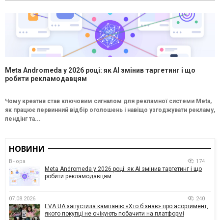
Meta Andromeda у 2026 році: як AI змінив таргетинг і що
робити рекламодавцям
Чому креатив став ключовим сигналом для рекламної системи Meta,
як працює первинний відбір оголошень і навіщо узгоджувати рекламу,
лендінг та...
НОВИНИ
Вчора
174
Meta Andromeda у 2026 році: як AI змінив таргетинг і що
робити рекламодавцям
07.08.2026
240
EVA.UA запустила кампанію «Хто б знав» про асортимент,
якого покупці не очікують побачити на платформі