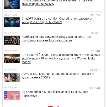
Google більше ніколи не буде колишнім: AI повністю
змінює правила пошуку
28.07.2026
1745
ChatGPT більше не чат-бот: OpenAI готує головного
конкурента Google і Microsoft
27.07.2026
831
Найбільший інвестиційний форум країни: встигніть
придбати квиток на Lviv Invest Forum
26.07.2026
548
Від $700 до $15 000: скільки заробляють та витрачають в
українському PR — інсайти від znamy та Women Make
Money
25.07.2026
2807
ROPO в дії: як онлайн впливає на офлайн-продажі —
дослідження COMFY
25.07.2026
3528
Як один оберт приніс Philips майже 10 мільйонів
переглядів