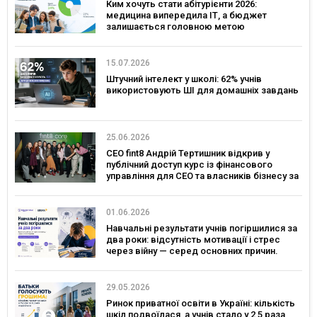
Ким хочуть стати абітурієнти 2026:
медицина випередила ІТ, а бюджет
залишається головною метою
15.07.2026
Штучний інтелект у школі: 62% учнів
використовують ШІ для домашніх завдань
25.06.2026
CEO fint8 Андрій Тертишник відкрив у
публічний доступ курс із фінансового
управління для CEO та власників бізнесу за
$30 000
01.06.2026
Навчальні результати учнів погіршилися за
два роки: відсутність мотивації і стрес
через війну — серед основних причин.
Дослідження Viber і EdEra
29.05.2026
Ринок приватної освіти в Україні: кількість
шкіл подвоїлася, а учнів стало у 2,5 раза