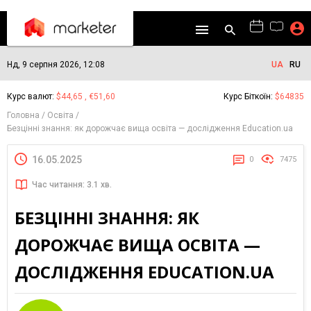
Нд, 9 серпня 2026, 12:08
UA
RU
Курс валют:
$44,65 , €51,60
Курс Біткоїн:
$64835
Головна
Освіта
Безцінні знання: як дорожчає вища освіта — дослідження Education.ua
16.05.2025
0
7475
Час читання: 3.1 хв.
БЕЗЦІННІ ЗНАННЯ: ЯК
ДОРОЖЧАЄ ВИЩА ОСВІТА —
ДОСЛІДЖЕННЯ EDUCATION.UA