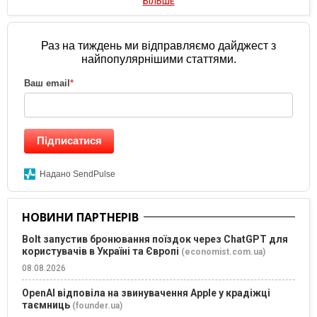
БІЛЬШЕ
Раз на тиждень ми відправляємо дайджест з
найпопулярнішими статтями.
Ваш email
*
Підписатися
Надано SendPulse
НОВИНИ ПАРТНЕРІВ
Bolt запустив бронювання поїздок через ChatGPT для
користувачів в Україні та Європі
(economist.com.ua)
08.08.2026
OpenAI відповіла на звинувачення Apple у крадіжці
таємниць
(founder.ua)