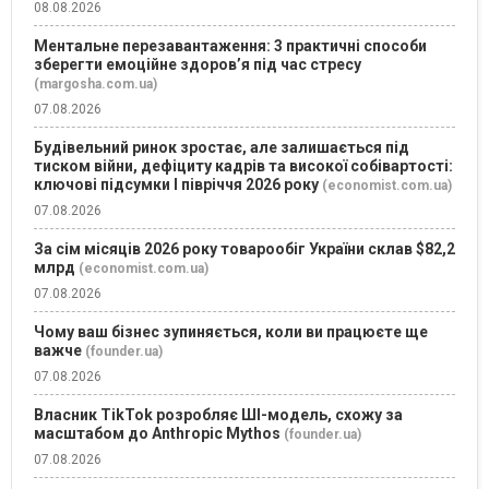
08.08.2026
Ментальне перезавантаження: 3 практичні способи
зберегти емоційне здоров’я під час стресу
(margosha.com.ua)
07.08.2026
Будівельний ринок зростає, але залишається під
тиском війни, дефіциту кадрів та високої собівартості:
ключові підсумки І півріччя 2026 року
(economist.com.ua)
07.08.2026
За сім місяців 2026 року товарообіг України склав $82,2
млрд
(economist.com.ua)
07.08.2026
Чому ваш бізнес зупиняється, коли ви працюєте ще
важче
(founder.ua)
07.08.2026
Власник TikTok розробляє ШІ-модель, схожу за
масштабом до Anthropic Mythos
(founder.ua)
07.08.2026