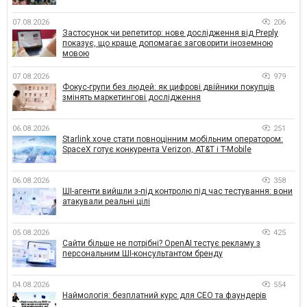
07.08.2026
206
Застосунок чи репетитор: нове дослідження від Preply
показує, що краще допомагає заговорити іноземною
мовою
07.08.2026
979
Фокус-групи без людей: як цифрові двійники покупців
змінять маркетингові дослідження
06.08.2026
251
Starlink хоче стати повноцінним мобільним оператором:
SpaceX готує конкурента Verizon, AT&T і T-Mobile
06.08.2026
358
ШІ-агенти вийшли з-під контролю під час тестування: вони
атакували реальні цілі
05.08.2026
425
Сайти більше не потрібні? OpenAI тестує рекламу з
персональним ШІ-консультантом бренду
04.08.2026
554
Наймологія: безплатний курс для CEO та фаундерів