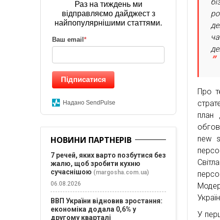
бі
Раз на тиждень ми
ро
відправляємо дайджест з
найпопулярнішими статтями.
де
ча
Ваш email
*
де
Підписатися
Про т
страт
Надано SendPulse
план 
обгов
new s
НОВИНИ ПАРТНЕРІВ
персо
7 речей, яких варто позбутися без
Світл
жалю, щоб зробити кухню
сучаснішою
(margosha.com.ua)
персо
06.08.2026
Модер
Україн
ВВП України відновив зростання:
економіка додала 0,6% у
У пер
другому кварталі