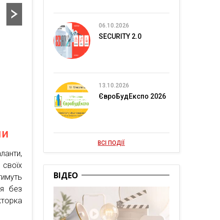
06.10.2026
SECURITY 2.0
13.10.2026
ЄвроБудЕкспо 2026
ми
ВСІ ПОДІЇ
ланти,
 своїх
ВІДЕО
тимуть
ся без
кторка