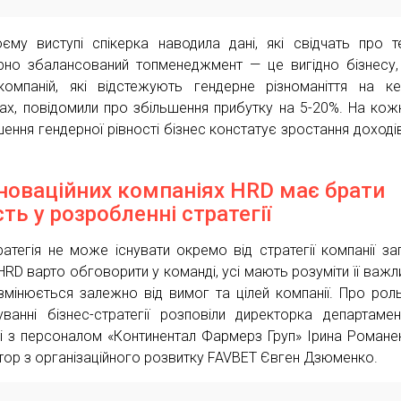
єму виступі спікерка наводила дані, які свідчать про 
рно збалансований топменеджмент — це вигідно бізнесу
омпаній, які відстежують гендерне різноманіття на ке
ах, повідомили про збільшення прибутку на 5-20%. На кож
шення гендерної рівності бізнес констатує зростання доходів
нноваційних компаніях HRD має брати
сть у розробленні стратегії
ратегія не може існувати окремо від стратегії компанії за
HRD варто обговорити у команді, усі мають розуміти її важли
змінюється залежно від вимог та цілей компанії. Про рол
ванні бізнес-стратегії розповіли директорка департаме
і з персоналом «Континентал Фармерз Груп» Ірина Романе
тор з організаційного розвитку FAVBET Євген Дзюменко.