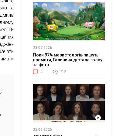
раїна)
ька та
дмила
ідному
ед IT-
ційних
аджів»
23.07.2026
рачати
Поки 97% маркетологів пишуть
римати
промпти, Галичина дістала голку
та фетр
0
718
и
о
25.06.2026