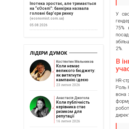
Іпотека зростає, але тримається
на “єОселі”: банкірка назвала
головні бар’єри ринку
У сво
(economist.com.ua)
генде
05.08.2026
75% к
посад
збіль
2%.
ЛІДЕРИ ДУМОК
В і
Костянтин Мельников
Коли немає
уча
великого бюджету:
як витягнути
кампанію ідеєю
HR-ст
23 липня 2026
Роль 
вона 
Анастасія Джогола
форму
Коли публічність
керівника стає
робот
ризиком для
дирек
репутації
16 липня 2026