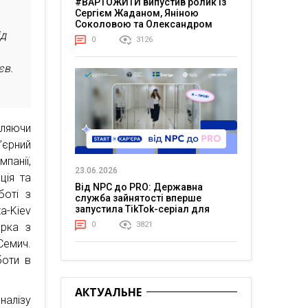
#ВАРТОЖИТИ випустив ролик із
Сергієм Жаданом, Яніною
Соколовою та Олександром
ід
Тереном про життя в постійній
0
3126
напрузі
єв.
бляючи
’єрний
панії,
23.06.2026
ція та
Від NPC до PRO: Державна
боті з
служба зайнятості вперше
запустила TikTok-серіал для
a-Kiev
молоді
0
3821
орка з
Семич.
боти в
АКТУАЛЬНЕ
налізу