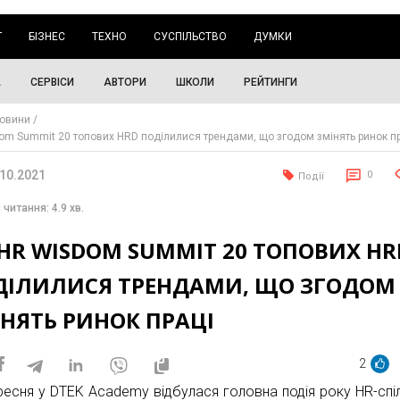
Г
БІЗНЕС
ТЕХНО
СУСПІЛЬСТВО
ДУМКИ
А
СЕРВІСИ
АВТОРИ
ШКОЛИ
РЕЙТИНГИ
овини
om Summit 20 топових HRD поділилися трендами, що згодом змінять ринок п
.10.2021
0
Події
 читання: 4.9 хв.
HR WISDOM SUMMIT 20 ТОПОВИХ HR
ДІЛИЛИСЯ ТРЕНДАМИ, ЩО ЗГОДОМ
НЯТЬ РИНОК ПРАЦІ
2
ресня у DTEK Academy відбулася головна подія року HR-спі