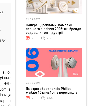
ія
31.07.2026
Найкращі рекламні кампанії
,
першого півріччя 2026: які бренди
задавали тон індустрії
0
712
ати
 в. о.
рівник
в, HRD
25.07.2026
Як один оберт приніс Philips
боті з
майже 10 мільйонів переглядів
івниця
0
3305
старша