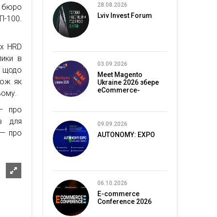
28.08.2026
а бюро
Lviv Invest Forum
П-100.
их HRD
лики в
03.09.2026
и щодо
Meet Magento
кож як
Ukraine 2026 збере
eCommerce-
ьому.
спільноту в Києві
 — про
в для
09.09.2026
 — про
AUTONOMY: EXPO
06.10.2026
E-commerce
Conference 2026