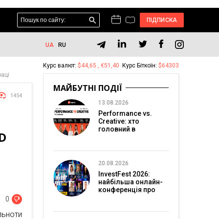
ПІДПИСКА
UA
RU
Курс валют:
$44,65 , €51,40
Курс Біткоїн:
$64303
раці
МАЙБУТНІ ПОДІЇ
1454
13.08.2026
Performance vs.
Creative: хто
головний в
D
перформанс-
маркетингу?
20.08.2026
InvestFest 2026:
найбільша онлайн-
конференція про
інвестиції
0
льноти