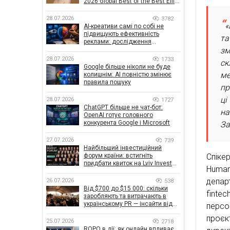
2026 Global Best of the Best Effie
Awards
28.07.2026
3782
«
AI-креативи самі по собі не
підвищують ефективність
та
реклами: дослідження
показало, що насправді
зм
впливає на ефективність
28.07.2026
1733
ск
кампаній
Google більше ніколи не буде
ме
колишнім: AI повністю змінює
правила пошуку
пр
ці
28.07.2026
1727
ChatGPT більше не чат-бот:
на
OpenAI готує головного
конкурента Google і Microsoft
За
27.07.2026
739
Найбільший інвестиційний
форум країни: встигніть
Спіке
придбати квиток на Lviv Invest
Human
Forum
депар
26.07.2026
538
Від $700 до $15 000: скільки
finte
заробляють та витрачають в
українському PR — інсайти від
персо
znamy та Women Make Money
проєк
25.07.2026
2718
ROPO в дії: як онлайн впливає