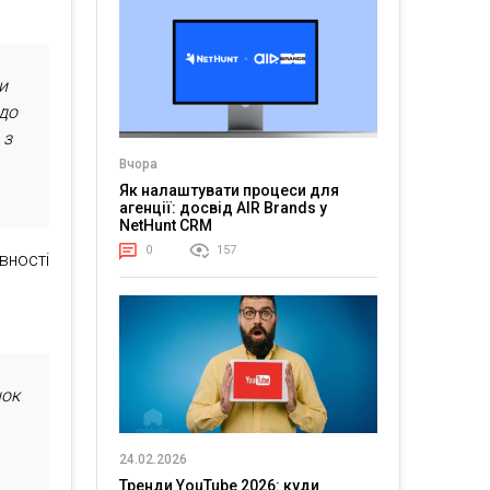
и
 до
 з
Вчора
Як налаштувати процеси для
агенції: досвід AIR Brands у
NetHunt CRM
0
157
вності
нок
24.02.2026
Тренди YouTube 2026: куди