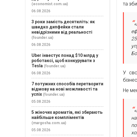
та зб
(economist.com.ua)
06.08.2026
3 роки замість десятиліть: як
«
швидко дипфейки стали
еф
невідрізними від реальності
(founder.ua)
25
06.08.2026
уп
Бо
Uber інвестує понад $10 млрд у
роботаксі, щоб конкурувати з
Tesla
(founder.ua)
У сво
06.08.2026
бізнес
7 потужних способів перетворити
відмову на нові можливості та
Не ме
успіх
(founder.ua)
05.08.2026
«
5 жіночих ароматів, які збирають
найбільше компліментів
на
(margosha.com.ua)
по
05.08.2026
хо