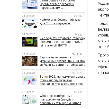
Сайти більше не потрібні?
Укра
OpenAI тестує рекламу з
персональним ШІ-
еkono
консультантом бренду
Рейти
04.08.2026
387
Наймологія: безплатний курс
Голов
для CEO та фаундерів
велик
04.08.2026
управ
322
Як поєднати стратегію, створену
мотив
людьми, та AI-технології? Кейс
izi та агенції SHOTS
вони 
04.08.2026
4143
Прогр
Європа знову визнала
моти
український ритейл: три «Сільпо»
увійшли до рейтингу найкращих
ефект
супермаркетів
транс
03.08.2026
3078
Вступ-2026: менеджмент вдруге
став найпопулярнішою
спеціальністю, а кількість заяв
— рекордна за 5 років
02.08.2026
438
WhatsApp прибиратиме
повідомлення брендів з
основних чатів: що зміниться
для бізнесу