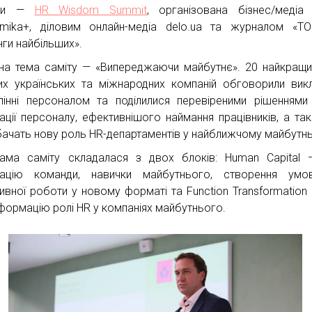
їни —
HR Wisdom Summit
, організована бізнес/меді
mika+, діловим онлайн-медіа delo.ua та журналом «ТО
нги найбільших».
на тема саміту — «Випереджаючи майбутнє». 20 найкращ
их українських та міжнародних компаній обговорили вик
лінні персоналом та поділилися перевіреними рішенням
ації персоналу, ефективнішого наймання працівників, а та
бачать нову роль HR-департаментів у найближчому майбутн
ама саміту складалася з двох блоків: Human Capital
вацію команди, навички майбутнього, створення умо
ивної роботи у новому форматі та Function Transformation
формацію ролі HR у компаніях майбутнього.