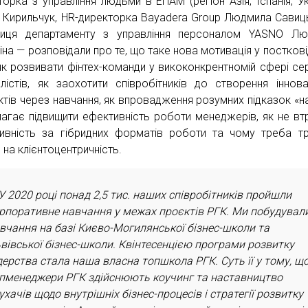
торка з управління людьми в ЕПАМ (регіон Азія, Іспанія, Ук
 Кирильчук, HR-директорка Bayadera Group Людмила Савиц
ниця департаменту з управління персоналом YASNO Лю
іна — розповідали про те, що таке нова мотивація у постков
, як розвивати фінтех-команди у викоконкрентномій сфері сер
алістів, як заохотити співробітників до створення іннова
ктів через навчання, як впровадження розумних підказок «н
агає підвищити ефективність роботи менеджерів, як не вт
ивність за гібридних форматів роботи та чому треба т
 на клієнтоцентричність.
У 2020 році понад 2,5 тис. наших співробітників пройшли
рпоративне навчання у межах проєктів РГК. Ми побудувал
вчання на базі Києво-Могилянської бізнес-школи та
вівської бізнес-школи. Квінтесенцією програми розвитку
дерства стала наша власна топшкола РГК. Суть її у тому, щ
пменеджери РГК здійснюють коучинг та наставництво
ухачів щодо внутрішніх бізнес-процесів і стратегії розвитку