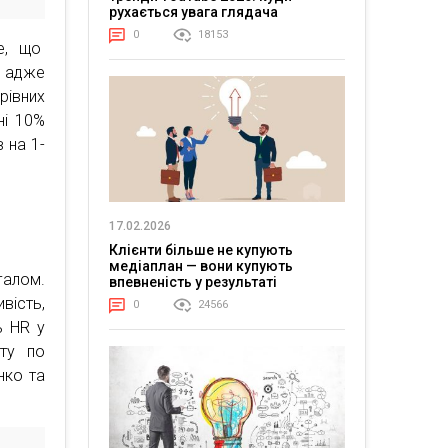
рухається увага глядача
0
18153
те, що
, адже
рівних
ні 10%
 на 1-
17.02.2026
Клієнти більше не купують
медіаплан — вони купують
галом.
впевненість у результаті
вість,
0
24566
ь HR у
нту по
нко та