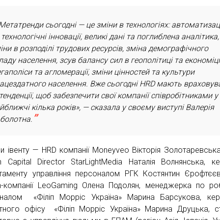
Метатренди сьогодні — це зміни в технологіях: автоматизац
 технологічні інновації, великі дані та поглиблена аналітика,
іни в розподілі трудових ресурсів, зміна демографічного
ладу населення, зсув балансу сил в геополітиці та економіці
гаполіси та агломерації, зміни цінностей та культури
ацездатного населення. Вже сьогодні HRD мають враховув
 тенденції, щоб забезпечити свої компанії співробітниками у
йближчі кілька років», — сказала у своєму виступі Валерія
болотна.
ри івенту — HRD компанії Moneyveo Вікторія Золотаревська,
 Capital Director StarLightMedia Наталія Волнянська, ке
таменту управління персоналом РГК Костянтин Єрофтєє
ch-компанії LeoGaming Олена Подолян, менеджерка по ро
налом «Філіп Морріс Україна» Марина Барсукова, кер
тного офісу «Філіп Морріс Україна» Марина Друцька, 