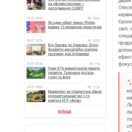
дирек
на офлайн-продажі —
Олеся
дослідження COMFY
керів
25.07.2026
3305
Єропк
Як один оберт приніс Philips
майже 10 мільйонів переглядів
світі
спеці
24.07.2026
2022
проду
Від Львова до Харкова: Glovo
допом
Academy масштабує освітню
програму для підтримки
ефект
українського бізнесу
фокус
23.07.2026
718
Поки 97% маркетологів пишуть
промпти, Галичина дістала
голку та фетр
«
23.07.2026
1120
ко
Маркетинг як стратегічна зброя:
інтелектуальний тил 1-го
на
корпусу НГУ «Азов»
Ль
лі
БІЛЬШЕ
то
сл