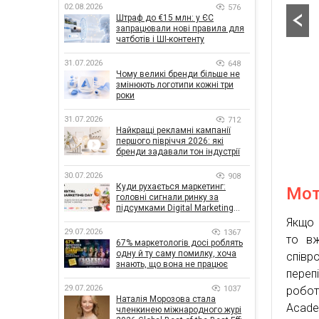
02.08.2026
576
Штраф до €15 млн: у ЄС
запрацювали нові правила для
чатботів і ШІ-контенту
31.07.2026
648
Чому великі бренди більше не
змінюють логотипи кожні три
роки
31.07.2026
712
Найкращі рекламні кампанії
першого півріччя 2026: які
бренди задавали тон індустрії
30.07.2026
908
Куди рухається маркетинг:
Мот
головні сигнали ринку за
підсумками Digital Marketing
Day від GoIT
Якщо 
29.07.2026
1367
то вж
67% маркетологів досі роблять
одну й ту саму помилку, хоча
співр
знають, що вона не працює
переп
29.07.2026
1037
робот
Наталія Морозова стала
Acade
членкинею міжнародного журі