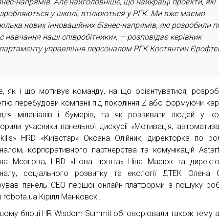
знес-напрямів. Але найголовніше, що найкращі проєкти, які
зробляються у школі, втілюються у РГК. Ми вже маємо
кілька нових інноваційних бізнес-напрямів, які розробили п
с навчання наші співробітники», — розповідає керівник
партаменту управління персоналом РГК Костянтин Єрофтє
е, як і що мотивує команду, на що орієнтуватися, розро
егію перебудови компанії під покоління Z або формуючи кар
для міленіалів і бумерів, та як розвивати людей у ком
орили учасники панельної дискусії «Мотивація, автоматиза
kills» HRD «Київстар» Оксана Олійник, директорка по ро
налом, корпоративного партнерства та комунікацій Astart
ана Мозгова, HRD «Нова пошта» Ніна Масюк та директ
налу, соціального розвитку та екології ДТЕК Олена 
ував панель CEO першої онлайн-платформи з пошуку ро
і robota.ua Кірілл Манковскі.
шому блоці HR Wisdom Summit обговорювали також тему а