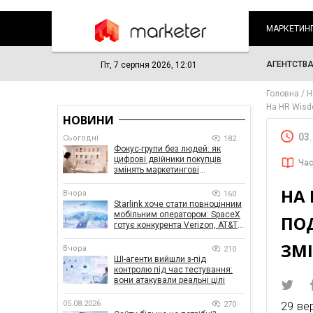
МАРКЕТИН
АГЕНТСТВ
Пт, 7 серпня 2026, 12:01
Головна
Н
На HR Wisd
НОВИНИ
03
Сьогодні
182
Фокус-групи без людей: як
цифрові двійники покупців
Час
змінять маркетингові
дослідження
НА 
Вчора
160
Starlink хоче стати повноцінним
мобільним оператором: SpaceX
ПО
готує конкурента Verizon, AT&T і
T-Mobile
ЗМІ
Вчора
210
ШІ-агенти вийшли з-під
контролю під час тестування:
вони атакували реальні цілі
05.08.2026
270
29 ве