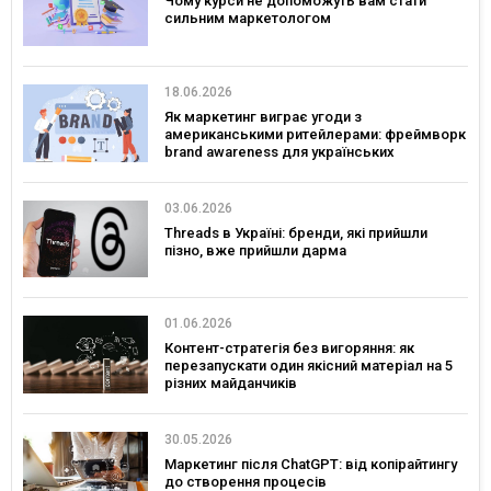
Чому курси не допоможуть вам стати
сильним маркетологом
18.06.2026
Як маркетинг виграє угоди з
американськими ритейлерами: фреймворк
brand awareness для українських
споживчих брендів
03.06.2026
Threads в Україні: бренди, які прийшли
пізно, вже прийшли дарма
01.06.2026
Контент-стратегія без вигоряння: як
перезапускати один якісний матеріал на 5
різних майданчиків
30.05.2026
Маркетинг після ChatGPT: від копірайтингу
до створення процесів