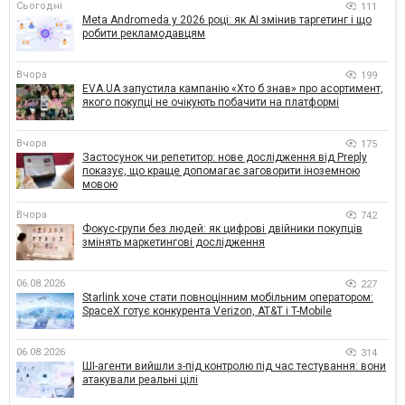
Сьогодні
111
Meta Andromeda у 2026 році: як AI змінив таргетинг і що
робити рекламодавцям
Вчора
199
EVA.UA запустила кампанію «Хто б знав» про асортимент,
якого покупці не очікують побачити на платформі
Вчора
175
Застосунок чи репетитор: нове дослідження від Preply
показує, що краще допомагає заговорити іноземною
мовою
Вчора
742
Фокус-групи без людей: як цифрові двійники покупців
змінять маркетингові дослідження
06.08.2026
227
Starlink хоче стати повноцінним мобільним оператором:
SpaceX готує конкурента Verizon, AT&T і T-Mobile
06.08.2026
314
ШІ-агенти вийшли з-під контролю під час тестування: вони
атакували реальні цілі