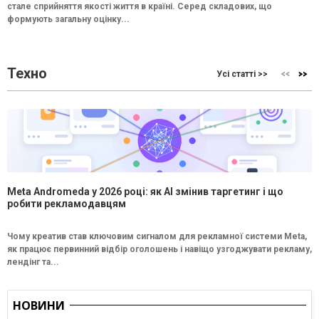
стале сприйняття якості життя в країні. Серед складових, що
формують загальну оцінку...
Техно
Усі статті >>
Meta Andromeda у 2026 році: як AI змінив таргетинг і що
робити рекламодавцям
Чому креатив став ключовим сигналом для рекламної системи Meta,
як працює первинний відбір оголошень і навіщо узгоджувати рекламу,
лендінг та...
НОВИНИ