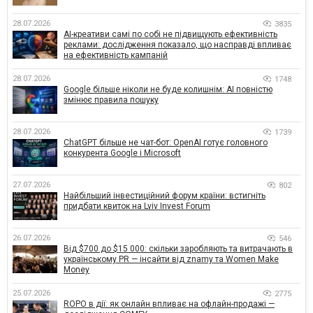
28.07.2026
3835
AI-креативи самі по собі не підвищують ефективність
реклами: дослідження показало, що насправді впливає
на ефективність кампаній
28.07.2026
1748
Google більше ніколи не буде колишнім: AI повністю
змінює правила пошуку
28.07.2026
1739
ChatGPT більше не чат-бот: OpenAI готує головного
конкурента Google і Microsoft
27.07.2026
802
Найбільший інвестиційний форум країни: встигніть
придбати квиток на Lviv Invest Forum
26.07.2026
546
Від $700 до $15 000: скільки заробляють та витрачають в
українському PR — інсайти від znamy та Women Make
Money
25.07.2026
2775
ROPO в дії: як онлайн впливає на офлайн-продажі —