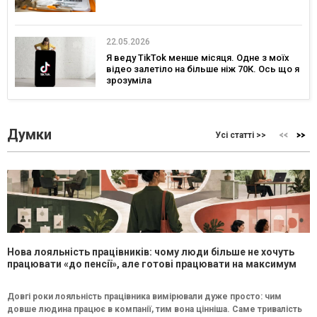
22.05.2026
Я веду TikTok менше місяця. Одне з моїх
відео залетіло на більше ніж 70К. Ось що я
зрозуміла
Думки
Усі статті >>
Нова лояльність працівників: чому люди більше не хочуть
працювати «до пенсії», але готові працювати на максимум
Довгі роки лояльність працівника вимірювали дуже просто: чим
довше людина працює в компанії, тим вона цінніша. Саме тривалість