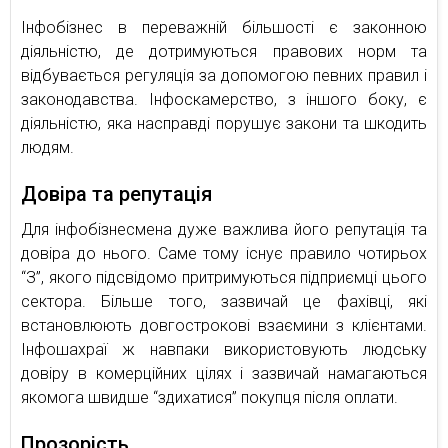
Інфобізнес в переважній більшості є законною
діяльністю, де дотримуються правових норм та
відбувається регуляція за допомогою певних правил і
законодавства. Інфоскамерство, з іншого боку, є
діяльністю, яка насправді порушує закони та шкодить
людям.
Довіра та репутація
Для інфобізнесмена дуже важлива його репутація та
довіра до нього. Саме тому існує правило чотирьох
“З”, якого підсвідомо притримуються підприємці цього
сектора. Більше того, зазвичай це фахівці, які
встановлюють довгострокові взаємини з клієнтами.
Інфошахраї ж навпаки використовують людську
довіру в комерційних цілях і зазвичай намагаються
якомога швидше “здихатися” покупця після оплати.
Прозорість