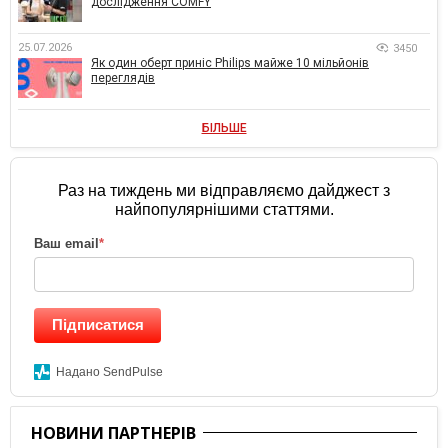
дослідження COMFY
25.07.2026
3450
Як один оберт приніс Philips майже 10 мільйонів
переглядів
БІЛЬШЕ
Раз на тиждень ми відправляємо дайджест з
найпопулярнішими статтями.
Ваш email
*
Підписатися
Надано SendPulse
НОВИНИ ПАРТНЕРІВ