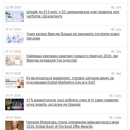
02.08.2026
594
Штраф до €15 млн: у ЄС запрацювали нові правила для
чатботів і ШІ-контенту
31.07.2026
665
Чому великі бренди більше не змінюють логотипи кожні
три роки
31.07.2026
744
Найкращі рекламні кампанії першого півріччя 2026: які
бренди задавали тон індустрії
30.07.2026
960
Куди рухається маркетинг: головні сигнали ринку за
підсумками Digital Marketing Day від GoIT
29.07.2026
1426
67% маркетологів досі роблять одну й ту саму помилку,
хоча знають, що вона не працює
29.07.2026
1098
Наталія Морозова стала членкинею міжнародного журі
2026 Global Best of the Best Effie Awards