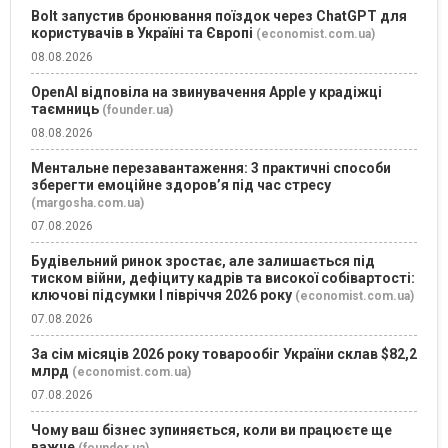
Bolt запустив бронювання поїздок через ChatGPT для
користувачів в Україні та Європі
(economist.com.ua)
08.08.2026
OpenAI відповіла на звинувачення Apple у крадіжці
таємниць
(founder.ua)
08.08.2026
Ментальне перезавантаження: 3 практичні способи
зберегти емоційне здоров’я під час стресу
(margosha.com.ua)
07.08.2026
Будівельний ринок зростає, але залишається під
тиском війни, дефіциту кадрів та високої собівартості:
ключові підсумки І півріччя 2026 року
(economist.com.ua)
07.08.2026
За сім місяців 2026 року товарообіг України склав $82,2
млрд
(economist.com.ua)
07.08.2026
Чому ваш бізнес зупиняється, коли ви працюєте ще
важче