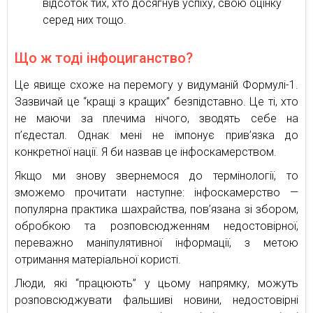
відсоток тих, хто досягнув успіху, свою оцінку
серед них тощо.
Що ж тоді інфоциганство?
Це явище схоже на перемогу у видуманій Формулі-1.
Зазвичай це “кращі з кращих” безпідставно. Це ті, хто
не маючи за плечима нічого, зводять себе на
п’єдестал. Однак мені не імпонує прив’язка до
конкретної нації. Я би назвав це інфоскамерством.
Якщо ми знову звернемося до термінології, то
зможемо прочитати наступне: інфоскамерство —
популярна практика шахрайства, пов’язана зі збором,
обробкою та розповсюдженням недостовірної,
переважно маніпулятивної інформації, з метою
отримання матеріальної користі.
Люди, які “працюють” у цьому напрямку, можуть
розповсюджувати фальшиві новини, недостовірні