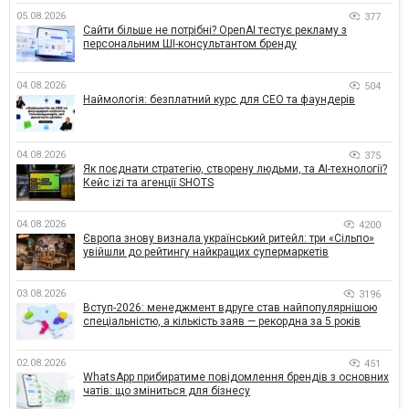
05.08.2026
377
Сайти більше не потрібні? OpenAI тестує рекламу з
персональним ШІ-консультантом бренду
04.08.2026
504
Наймологія: безплатний курс для CEO та фаундерів
04.08.2026
375
Як поєднати стратегію, створену людьми, та AI-технології?
Кейс izi та агенції SHOTS
04.08.2026
4200
Європа знову визнала український ритейл: три «Сільпо»
увійшли до рейтингу найкращих супермаркетів
03.08.2026
3196
Вступ-2026: менеджмент вдруге став найпопулярнішою
спеціальністю, а кількість заяв — рекордна за 5 років
02.08.2026
451
WhatsApp прибиратиме повідомлення брендів з основних
чатів: що зміниться для бізнесу