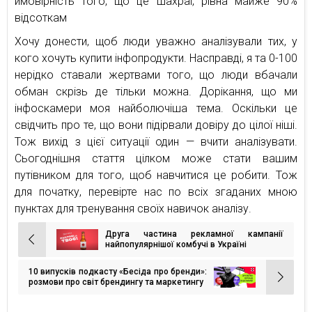
ймовірність того, що це шахраї, рівна майже 90%
відсоткам
Хочу донести, щоб люди уважно аналізували тих, у
кого хочуть купити інфопродукти. Насправді, я та 0-100
нерідко ставали жертвами того, що люди вбачали
обман скрізь де тільки можна. Дорікання, що ми
інфоскамери моя найболючіша тема. Оскільки це
свідчить про те, що вони підірвали довіру до цілої ніші.
Тож вихід з цієї ситуації один — вчити аналізувати.
Сьогоднішня стаття цілком може стати вашим
путівником для того, щоб навчитися це робити. Тож
для початку, перевірте нас по всіх згаданих мною
пунктах для тренування своїх навичок аналізу.
Друга частина рекламної кампанії
Навігація
найпопулярнішої комбучі в Україні
записів
10 випусків подкасту «Бесіда про бренди»:
розмови про світ брендингу та маркетингу