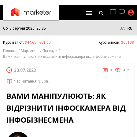
Сб, 8 серпня 2026, 20:35
UA
RU
Курс валют:
$44,65 , €51,60
Курс Біткоїн:
$65108
Головна
Маркетинг
Погляди
Вами маніпулюють: як відрізнити інфоскамера від інфобізнесмена
30.07.2023
0
4127
Час читання: 3.5 хв.
ВАМИ МАНІПУЛЮЮТЬ: ЯК
ВІДРІЗНИТИ ІНФОСКАМЕРА ВІД
ІНФОБІЗНЕСМЕНА