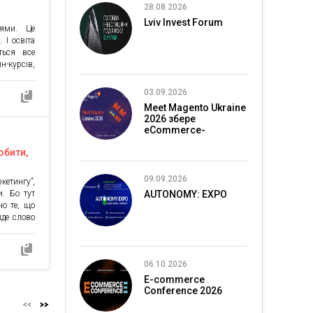
28.08.2026
Lviv Invest Forum
іями. Це
 І освіта
ться все
-курсів,
о. Однак
маніпулює
03.09.2026
, які не
Meet Magento Ukraine
навчимося
2026 збере
eCommerce-
спільноту в Києві
обити,
09.09.2026
кетингу”,
и. Бо тут
AUTONOMY: EXPO
но те, що
йде слово
 найкращі
лянемо в
 Ця […]
06.10.2026
E-commerce
Conference 2026