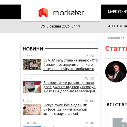
МАРКЕТИН
АГЕНТСТВ
Сб, 8 серпня 2026, 04:19
Головна
Ст
Статт
НОВИНИ
Вчора
151
EVA.UA запустила кампанію «Хто
б знав» про асортимент, якого
покупці не очікують побачити на
платформі
Вчора
131
Застосунок чи репетитор: нове
дослідження від Preply показує,
що краще допомагає заговорити
іноземною мовою
Вчора
437
ВСІ СТА
Фокус-групи без людей: як
цифрові двійники покупців
змінять маркетингові
дослідження
06.08.2026
185