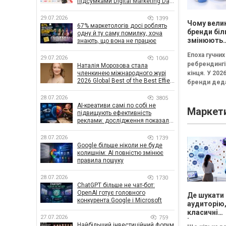
підсумками Digital Marketing Day
від GoIT
29.07.2026
1399
Чому вели
67% маркетологів досі роблять
бренди біл
одну й ту саму помилку, хоча
змінюють
знають, що вона не працює
логотипи 
Епоха гучних
три роки
29.07.2026
1060
ребрендингі
Наталія Морозова стала
членкинею міжнародного журі
кінця. У 202
2026 Global Best of the Best Effie
бренди деда
Awards
частіше інв
28.07.2026
3805
в нові логоти
AI-креативи самі по собі не
Маркет
впізнавані
підвищують ефективність
елементи,...
реклами: дослідження показало,
що насправді впливає на
ефективність кампаній
28.07.2026
1739
Google більше ніколи не буде
колишнім: AI повністю змінює
правила пошуку
28.07.2026
1730
ChatGPT більше не чат-бот:
OpenAI готує головного
Де шукати
конкурента Google і Microsoft
аудиторію,
класичні
27.07.2026
759
інструмент
Найбільший інвестиційний форум