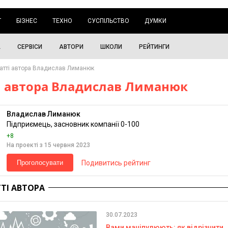
Г
БІЗНЕС
ТЕХНО
СУСПІЛЬСТВО
ДУМКИ
А
СЕРВІСИ
АВТОРИ
ШКОЛИ
РЕЙТИНГИ
атті автора Владислав Лиманюк
і автора Владислав Лиманюк
Владислав Лиманюк
Підприємець, засновник компанії 0-100
+8
На проекті з 15 червня 2023
Подивитись рейтинг
Проголосувати
ТТІ АВТОРА
30.07.2023
Вами маніпулюють: як відрізнити