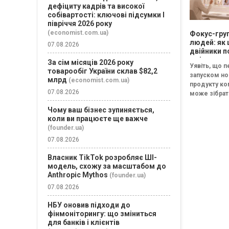
дефіциту кадрів та високої
собівартості: ключові підсумки І
півріччя 2026 року
(economist.com.ua)
Фокус-груп
людей: як 
07.08.2026
двійники п
змінять
За сім місяців 2026 року
Уявіть, що 
маркетинг
товарообіг України склав $82,2
запуском но
досліджен
млрд
(economist.com.ua)
продукту ко
07.08.2026
може зібрат
групу з тися
Чому ваш бізнес зупиняється,
потенційних
коли ви працюєте ще важче
за декілька 
(founder.ua)
Учасники та
07.08.2026
групи...
Власник TikTok розробляє ШІ-
модель, схожу за масштабом до
Anthropic Mythos
(founder.ua)
07.08.2026
НБУ оновив підходи до
фінмоніторингу: що зміниться
для банків і клієнтів