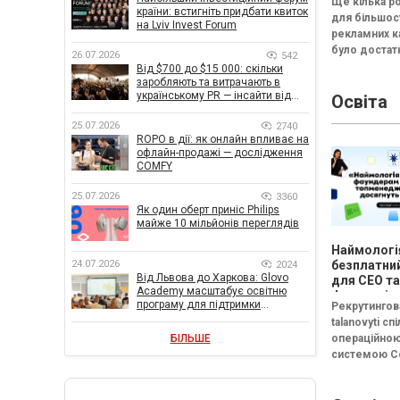
Ще кілька р
дивують
країни: встигніть придбати квиток
для більшос
на Lviv Invest Forum
рекламних к
було достат
26.07.2026
542
стандартног
Від $700 до $15 000: скільки
заробляють та витрачають в
каналів: Goog
українському PR — інсайти від
Освіта
YouTube та d
znamy та Women Make Money
реклама. [ca
25.07.2026
2740
id="attachme
ROPO в дії: як онлайн впливає на
офлайн-продажі — дослідження
COMFY
25.07.2026
3360
Як один оберт приніс Philips
майже 10 мільйонів переглядів
Наймологі
24.07.2026
безплатний
2024
Від Львова до Харкова: Glovo
для CEO та
Academy масштабує освітню
фаундерів
програму для підтримки
Рекрутингов
українського бізнесу
talanovyti сп
БІЛЬШЕ
операційно
системою C
(входять до
FRACTAL) за