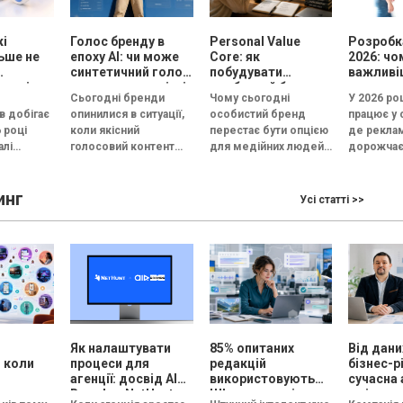
кі
Голос бренду в
Personal Value
Розробк
ьше не
епоху АІ: чи може
Core: як
2026: чо
синтетичний голос
побудувати
важливі
кожні
передати емоцію і
особистий бренд,
рекламу
Сьогодні бренди
Чому сьогодні
У 2026 ро
довіру, або всі
який працює на
в добігає
опинилися в ситуації,
особистий бренд
працює у 
бренди незабаром
вибір, довіру і
6 році
коли якісний
перестає бути опцією
де рекла
звучатимуть
статус
лі
голосовий контент
для медійних людей і
дорожчає
однаково?
естують не
перестав бути
стає інструментом
конкуренц
пи, а у
конкурентною
професійного вибору,
а увага к
инг
перевагою. Чиста
довіри та особистого
скорочує
Усі статті >>
дикція, контроль
зростання майже...
кількох с
інтонації, правильні
Згідно...
паузи та...
Як налаштувати
85% опитаних
Від дани
 коли
процеси для
редакцій
бізнес-р
агенції: досвід AIR
використовують
сучасна 
и вже не
Brands у NetHunt
ШІ для текстів, але
змінює 