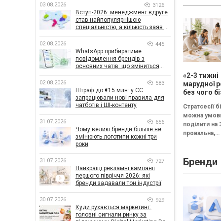
03.08.2026
3126
Вступ-2026: менеджмент вдруге
став найпопулярнішою
спеціальністю, а кількість заяв —
рекордна за 5 років
02.08.2026
445
WhatsApp прибиратиме
повідомлення брендів з
основних чатів: що зміниться
для бізнесу
«2-3 тижні
02.08.2026
583
марудної р
Штраф до €15 млн: у ЄС
без чого б
запрацювали нові правила для
немає сен
чатботів і ШІ-контенту
Стратсесії б
проводити
можна умов
стратегічн
31.07.2026
656
поділити на 
Чому великі бренди більше не
провальна,
змінюють логотипи кожні три
збалансован
роки
трансформац
Бренди
Провальна —
31.07.2026
727
Найкращі рекламні кампанії
«рефлексія 
першого півріччя 2026: які
канапе» без
бренди задавали тон індустрії
результату...
30.07.2026
929
Куди рухається маркетинг:
головні сигнали ринку за