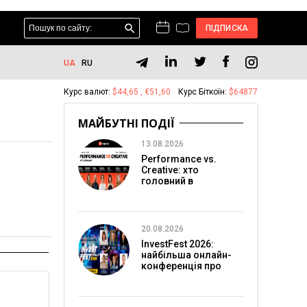
ПІДПИСКА
UA
RU
Курс валют:
$44,65 , €51,60
Курс Біткоїн:
$64877
МАЙБУТНІ ПОДІЇ
13.08.2026
Performance vs.
Creative: хто
головний в
перформанс-
маркетингу?
20.08.2026
InvestFest 2026:
найбільша онлайн-
конференція про
інвестиції