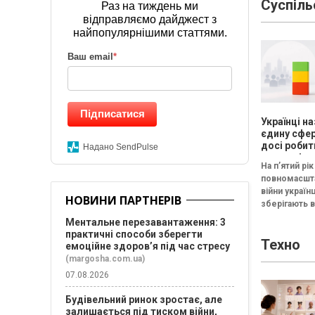
Суспіль
безплатний 
Раз на тиждень ми
"Наймологія
відправляємо дайджест з
та фаундерам
найпопулярнішими статтями.
Ваш email
*
Підписатися
Українці н
єдину сфер
досі робить
Надано SendPulse
щасливіши
На п’ятий рік
час війни —
повномасшт
результат
війни українц
досліджен
НОВИНИ ПАРТНЕРІВ
зберігають 
Барометр 
життя 202
стале сприй
Ментальне перезавантаження: 3
якості життя 
практичні способи зберегти
Техно
Серед склад
емоційне здоров’я під час стресу
формують за
(margosha.com.ua)
оцінку...
07.08.2026
Будівельний ринок зростає, але
залишається під тиском війни,