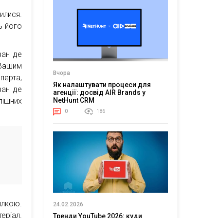
илися.
ь його
ван де
 Вашим
Вчора
перта,
Як налаштувати процеси для
ван де
агенції: досвід AIR Brands у
пішних
NetHunt CRM
0
186
илкою.
24.02.2026
еріал.
Тренди YouTube 2026: куди