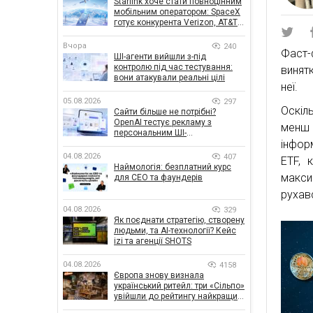
Starlink хоче стати повноцінним
мобільним оператором: SpaceX
готує конкурента Verizon, AT&T і
T-Mobile
Вчора
240
Фаст-
ШІ-агенти вийшли з-під
контролю під час тестування:
винят
вони атакували реальні цілі
неї.
05.08.2026
297
Оскіл
Сайти більше не потрібні?
OpenAI тестує рекламу з
менш 
персональним ШІ-
інфор
консультантом бренду
04.08.2026
407
ETF, 
Наймологія: безплатний курс
макси
для CEO та фаундерів
рухав
04.08.2026
329
Як поєднати стратегію, створену
людьми, та AI-технології? Кейс
izi та агенції SHOTS
04.08.2026
4158
Європа знову визнала
український ритейл: три «Сільпо»
увійшли до рейтингу найкращих
супермаркетів