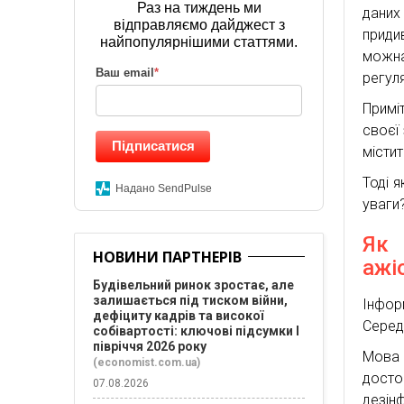
Раз на тиждень ми
дани
відправляємо дайджест з
приди
найпопулярнішими статтями.
можна
Ваш email
*
регуля
Примі
своєї
Підписатися
місти
Тоді я
Надано SendPulse
уваги
Як
НОВИНИ ПАРТНЕРІВ
ажі
Будівельний ринок зростає, але
залишається під тиском війни,
Інформ
дефіциту кадрів та високої
Серед
собівартості: ключові підсумки І
півріччя 2026 року
Мова 
(economist.com.ua)
досто
07.08.2026
дезінф