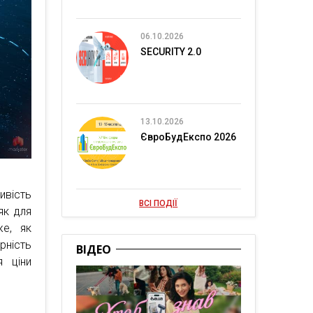
06.10.2026
SECURITY 2.0
13.10.2026
ЄвроБудЕкспо 2026
ивість
ВСІ ПОДІЇ
як для
е, як
ність
ВІДЕО
я ціни