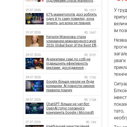
підсумками Digital Marketing
Day від GoIT
У груд
29.07.2026
1377
67% маркетологів досі роблять
припу
одну й ту саму помилку, хоча
величе
знають, що вона не працює
їм поз
29.07.2026
1047
Наталія Морозова стала
Незва
членкинею міжнародного журі
2026 Global Best of the Best Effie
прогн
Awards
загал
28.07.2026
3797
AI-креативи самі по собі не
уваги
підвищують ефективність
прикл
реклами: дослідження
показало, що насправді
техніч
впливає на ефективність
28.07.2026
1735
кампаній
Google більше ніколи не буде
Ситуа
колишнім: AI повністю змінює
Бітко
правила пошуку
інвес
28.07.2026
1728
показ
ChatGPT більше не чат-бот:
OpenAI готує головного
тато,
конкурента Google і Microsoft
необг
27.07.2026
749
Найбільший інвестиційний