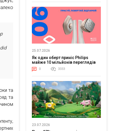
рджує,
далеко
op
 did
25.07.2026
Як один оберт приніс Philips
майже 10 мільйонів переглядів
0
3333
оки та
ряд та
 чином
тенту,
23.07.2026
ертних