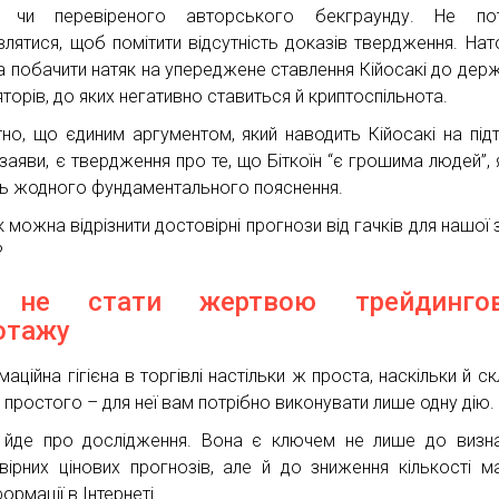
х чи перевіреного авторського бекграунду. Не пот
влятися, щоб помітити відсутність доказів твердження. Нат
 побачити натяк на упереджене ставлення Кійосакі до дер
торів, до яких негативно ставиться й криптоспільнота.
тно, що єдиним аргументом, який наводить Кійосакі на під
 заяви, є твердження про те, що Біткоїн “є грошима людей”, 
ть жодного фундаментального пояснення.
к можна відрізнити достовірні прогнози від гачків для нашої 
?
 не стати жертвою трейдингов
отажу
аційна гігієна в торгівлі настільки ж проста, наскільки й ск
 простого – для неї вам потрібно виконувати лише одну дію.
йде про дослідження. Вона є ключем не лише до визн
вірних цінових прогнозів, але й до зниження кількості м
ормації в Інтернеті.