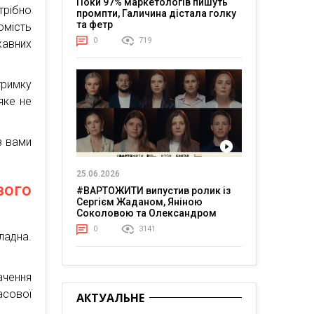
Поки 97% маркетологів пишуть
рібно
промпти, Галичина дістала голку
та фетр
омість
0
719
жавних
тримку
яке не
з вами
25.06.2026
ого
#ВАРТОЖИТИ випустив ролик із
Сергієм Жаданом, Яніною
Соколовою та Олександром
Тереном про життя в постійній
0
3141
ладна.
напрузі
ачення
асової
АКТУАЛЬНЕ