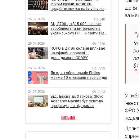
Так з
форум країни: встигніть
що Бі
придбати квиток на Lviv Invest
Forum
за меж
26.07.2026
540
Від $700 до $15 000: скільки
заробляють та витрачають в
українському PR — інсайти від
W
znamy та Women Make Money
to
25.07.2026
2726
ROPO в дії: як онлайн впливає
bo
на офлайн-продажі —
no
дослідження COMFY
$1
25.07.2026
3333
—
Як один оберт приніс Philips
майже 10 мільйонів переглядів
24.07.2026
2023
У публ
Від Львова до Харкова: Glovo
Academy масштабує освітню
інвес
програму для підтримки
ФРС (
українського бізнесу
подал
БІЛЬШЕ
Допис
спрям