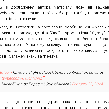
ть з дослідження автора матеріалу, яким ви зацікав
усім зосередьтеся на сторінках біографії, які підтверджуют
ентність та навички.
клад, ви натрапили на пост певної особи на ім’я Міхаель 
, який стверджує, що ціна Біткоїна зросте після “відкату”.
м кроком має стати повне дослідження особистості й екс
за нею стоїть. У нашому випадку, не виникає сумнівів, що 
 – доволі досвідчений трейдер із великою кількістю ус
озів і багажем знань за плечима.
Bitcoin
having a slight pullback before continuation upwards.
c.twitter.com/6TJcnNNriz
 Michaël van de Poppe (@CryptoMichNL)
February 23, 2024
 апеляція до авторитетів недарма вважається логічною пом
льше вас повинен цікавити не автор матеріалу, а сам мат