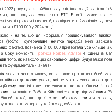
ні 2023 року один з найбільших у світі інвестиційних гігантів
стив, що завдяки схваленню ETF Біткоїн може згенер
зні чисті притоки інвестицій, що підвищить ймовірність дося
начки в $100 000 у 2024 році.
жаючи на те, що ця інформація позиціонувалася виклю
оз (тобто суперечливе, нечітке передбачення, заснов
ьних фактах), позначка $100 000 привертала усе більше й 
 з боку комʼюніті.
Прогноз Forbes Advisor
є одним із ба
адів того, як навколо цієї сакральної цифри будувалися повн
ні та фундаментальні аналізи.
ція значно загострилася, коли галас про потенційний ма
їна дійшов до користувачів, які не мають експертного дос
тиційному аналізі (але претендують на це). Одним із на
ових прикладів є Роберт Кійосакі – автор відомої книги “Б
 бідний тато”, що досі стає обʼєктом критики з огл
рунтованість матеріалу та його однобічність.