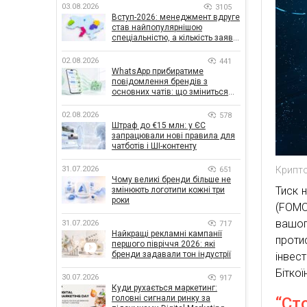
03.08.2026
3105
Вступ-2026: менеджмент вдруге
став найпопулярнішою
спеціальністю, а кількість заяв
— рекордна за 5 років
02.08.2026
441
WhatsApp прибиратиме
повідомлення брендів з
основних чатів: що зміниться
для бізнесу
02.08.2026
578
Штраф до €15 млн: у ЄС
запрацювали нові правила для
чатботів і ШІ-контенту
Крипто
31.07.2026
651
Чому великі бренди більше не
Тиск 
змінюють логотипи кожні три
роки
(FOMO
вашог
31.07.2026
717
Найкращі рекламні кампанії
проти
першого півріччя 2026: які
бренди задавали тон індустрії
інвес
Біткої
30.07.2026
917
Куди рухається маркетинг:
головні сигнали ринку за
“Ст