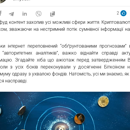
2
фуд контент захопив усі можливі сфери життя. Криптовалют
ком, зважаючи на нестримний потік сумнівної інформації н
ьки інтернет переповнений “обґрунтованими прогнозами” 
“авторитетних аналітиків”, важко віднайти справді акт
мацію. Згадайте хіба що ажіотаж перед затвердженням Bi
коли з усіх боків переконували у досягненні Біткоїном 
муму одразу з ухвалою фондів. Натомість, усі ми знаємо, як
ся насправді.