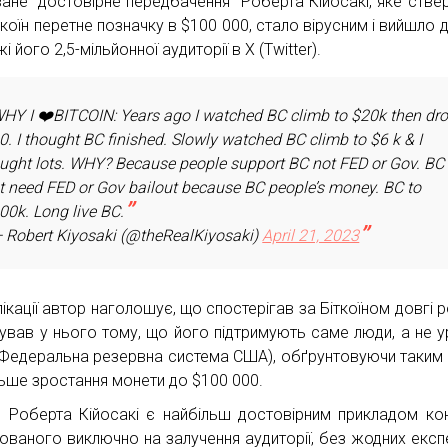
ване “достовірне передбачення” Роберта Кійосакі, яке стве
ткоїн перетне позначку в $100 000, стало вірусним і вийшло 
і його 2,5-мільйонної аудиторії в X (Twitter).
HY I ❤️BITCOIN: Years ago I watched BC climb to $20k then dr
 0. I thought BC finished. Slowly watched BC climb to $6 k & I
ught lots. WHY? Because people support BC not FED or Gov. BC
t need FED or Gov bailout because BC people’s money. BC to
00k. Long live BC.
 Robert Kiyosaki (@theRealKiyosaki)
April 21, 2023
ікації автор наголошує, що спостерігав за Біткоїном довгі р
тував у нього тому, що його підтримують саме люди, а не у
Федеральна резервна система США), обґрунтовуючи таким
ьше зростання монети до $100 000.
 Роберта Кійосакі є найбільш достовірним прикладом кон
ованого виключно на залучення аудиторії, без жодних експ