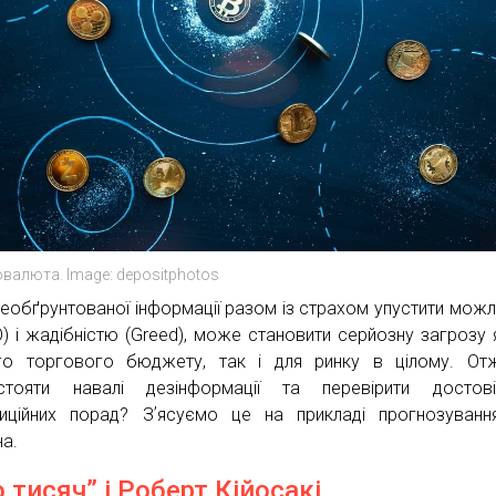
валюта. Image: depositphotos
необґрунтованої інформації разом із страхом упустити можл
) і жадібністю (Greed), може становити серйозну загрозу 
о торгового бюджету, так і для ринку в цілому. Отж
стояти навалі дезінформації та перевірити достовір
тиційних порад? Зʼясуємо це на прикладі прогнозуванн
на.
о тисяч” і Роберт Кійосакі