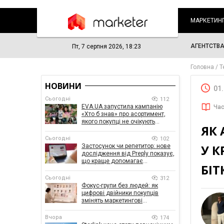
МАРКЕТИН
АГЕНТСТВ
Пт, 7 серпня 2026, 18:23
Головна
Т
НОВИНИ
01
Сьогодні
112
EVA.UA запустила кампанію
Час
«Хто б знав» про асортимент,
якого покупці не очікують
ЯК
побачити на платформі
Сьогодні
102
У 
Застосунок чи репетитор: нове
дослідження від Preply показує,
що краще допомагає
БІТ
заговорити іноземною мовою
Сьогодні
312
Фокус-групи без людей: як
цифрові двійники покупців
змінять маркетингові
дослідження
Вчора
174