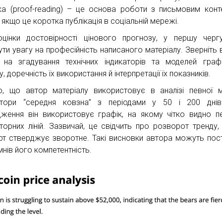
ка (proof-reading) – це основа роботи з письмовим конт
 якщо це коротка публікація в соціальній мережі.
цінки достовірності цінового прогнозу, у першу черг
ути увагу на професійність написаного матеріалу. Зверніть 
 на згадування технічних індикаторів та моделей граф
у, доречність їх використання й інтерпретації їх показників.
о, що автор матеріалу використовує в аналізі певної 
атори “середня ковзна” з періодами у 50 і 200 днів
дження він використовує графік, на якому чітко видно п
аторних ліній. Зазвичай, це свідчить про розворот тренду,
рт стверджує зворотне. Такі висновки автора можуть пос
мнів його компетентність.