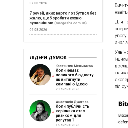
07.08.2026
Вичит
навіть
7 речей, яких варто позбутися без
жалю, щоб зробити кухню
Для о
сучаснішою
(margosha.com.ua)
зверн
06.08.2026
увагу
аналіз
Уявім
ЛІДЕРИ ДУМОК
індик
дослі
Костянтин Мельников
Коли немає
індик
великого бюджету:
експе
як витягнути
кампанію ідеєю
під су
23 липня 2026
Анастасія Джогола
Коли публічність
керівника стає
ризиком для
репутації
16 липня 2026