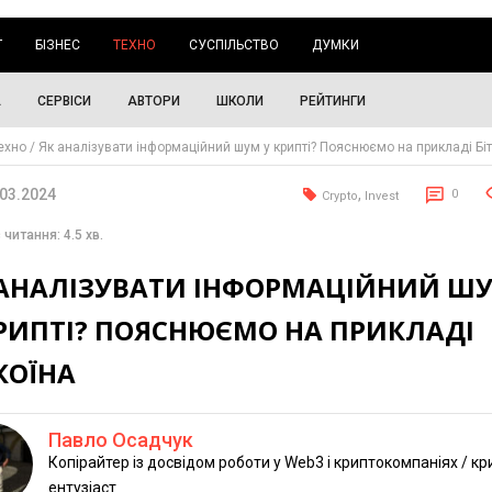
Г
БІЗНЕС
ТЕХНО
СУСПІЛЬСТВО
ДУМКИ
А
СЕРВІСИ
АВТОРИ
ШКОЛИ
РЕЙТИНГИ
ехно
Як аналізувати інформаційний шум у крипті? Пояснюємо на прикладі Біт
.03.2024
,
0
Crypto
Invest
 читання: 4.5 хв.
 АНАЛІЗУВАТИ ІНФОРМАЦІЙНИЙ Ш
КРИПТІ? ПОЯСНЮЄМО НА ПРИКЛАДІ
КОЇНА
Павло Осадчук
Копірайтер із досвідом роботи у Web3 і криптокомпаніях / кр
ентузіаст