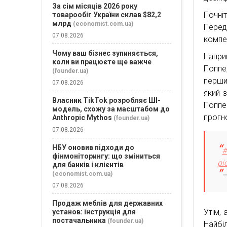
За сім місяців 2026 року
Почні
товарообіг України склав $82,2
млрд
(economist.com.ua)
Перед
07.08.2026
компет
Чому ваш бізнес зупиняється,
Напри
коли ви працюєте ще важче
Поппе
(founder.ua)
перши
07.08.2026
який 
Власник TikTok розробляє ШІ-
Поппе
модель, схожу за масштабом до
прогн
Anthropic Mythos
(founder.ua)
07.08.2026
НБУ оновив підходи до
#
фінмоніторингу: що зміниться
pi
для банків і клієнтів
—
(economist.com.ua)
07.08.2026
Продаж меблів для державних
Утім,
установ: інструкція для
постачальника
(founder.ua)
Найбі