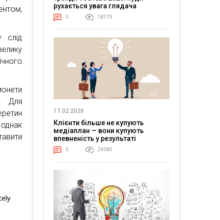
рухається увага глядача
ентом,
0
18179
у слід
велику
ічного
монети
. Для
17.02.2026
еретин
Клієнти більше не купують
 однак
медіаплан — вони купують
тавити
впевненість у результаті
0
24580