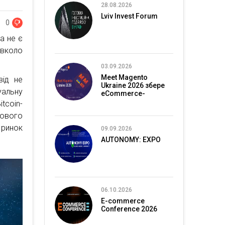
28.08.2026
Lviv Invest Forum
0
а не є
авколо
03.09.2026
Meet Magento
від не
Ukraine 2026 збере
уальну
eCommerce-
спільноту в Києві
tcoin-
нового
 ринок
09.09.2026
AUTONOMY: EXPO
06.10.2026
E-commerce
Conference 2026