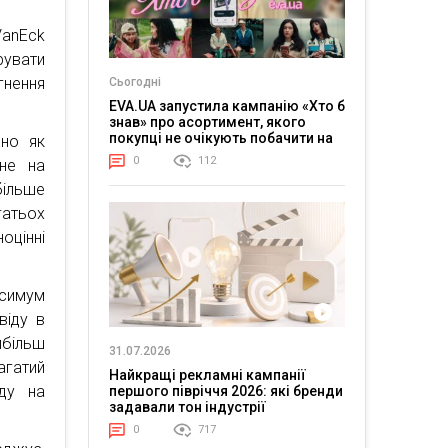
 VanEck
увати
гнення
Сьогодні
EVA.UA запустила кампанію «Хто б
знав» про асортимент, якого
покупці не очікують побачити на
чно як
платформі
0
112
ане на
більше
гатьох
оцінні
ксимум
віду в
йбільш
31.07.2026
агатий
Найкращі рекламні кампанії
яду на
першого півріччя 2026: які бренди
задавали тон індустрії
0
717