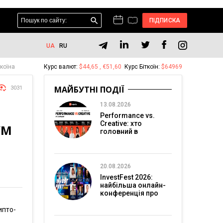
ПІДПИСКА
UA
RU
коїна
Курс валют:
$44,65 , €51,60
Курс Біткоїн:
$64969
МАЙБУТНІ ПОДІЇ
3031
13.08.2026
Performance vs.
Creative: хто
УМ
головний в
перформанс-
маркетингу?
20.08.2026
InvestFest 2026:
найбільша онлайн-
конференція про
інвестиції
ипто-