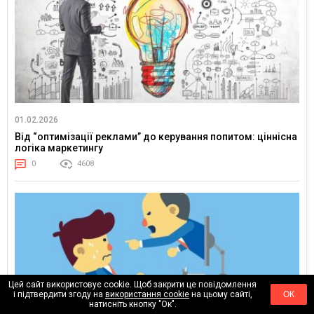
01.02.2026
Від “оптимізації реклами” до керування попитом: ціннісна
логіка маркетингу
0
4608
Цей сайт використовує cookie. Щоб закрити це повідомлення
і підтвердити згоду на
використання cookie
на цьому сайті,
ОК
натисніть кнопку "Ок".