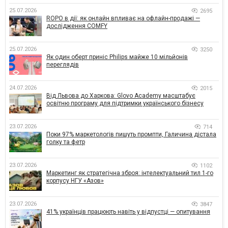
25.07.2026
2695
ROPO в дії: як онлайн впливає на офлайн-продажі —
дослідження COMFY
25.07.2026
3250
Як один оберт приніс Philips майже 10 мільйонів
переглядів
24.07.2026
2015
Від Львова до Харкова: Glovo Academy масштабує
освітню програму для підтримки українського бізнесу
23.07.2026
714
Поки 97% маркетологів пишуть промпти, Галичина дістала
голку та фетр
23.07.2026
1102
Маркетинг як стратегічна зброя: інтелектуальний тил 1-го
корпусу НГУ «Азов»
23.07.2026
3847
41% українців працюють навіть у відпустці — опитування