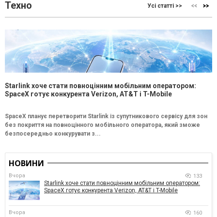
Техно
Усі статті >>
Starlink хоче стати повноцінним мобільним оператором:
SpaceX готує конкурента Verizon, AT&T і T-Mobile
SpaceX планує перетворити Starlink із супутникового сервісу для зон
без покриття на повноцінного мобільного оператора, який зможе
безпосередньо конкурувати з...
НОВИНИ
Вчора
133
Starlink хоче стати повноцінним мобільним оператором:
SpaceX готує конкурента Verizon, AT&T і T-Mobile
Вчора
160