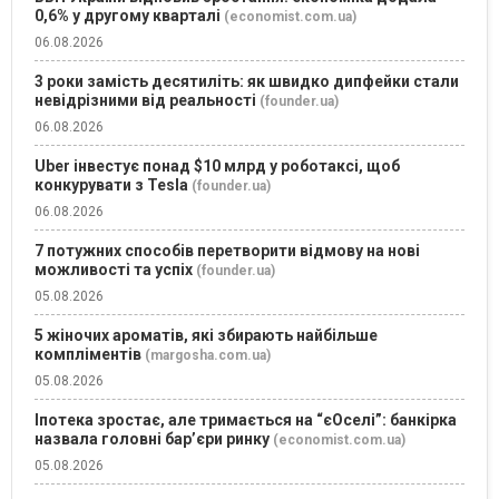
0,6% у другому кварталі
(economist.com.ua)
06.08.2026
3 роки замість десятиліть: як швидко дипфейки стали
невідрізними від реальності
(founder.ua)
06.08.2026
Uber інвестує понад $10 млрд у роботаксі, щоб
конкурувати з Tesla
(founder.ua)
06.08.2026
7 потужних способів перетворити відмову на нові
можливості та успіх
(founder.ua)
05.08.2026
5 жіночих ароматів, які збирають найбільше
компліментів
(margosha.com.ua)
05.08.2026
Іпотека зростає, але тримається на “єОселі”: банкірка
назвала головні бар’єри ринку
(economist.com.ua)
05.08.2026