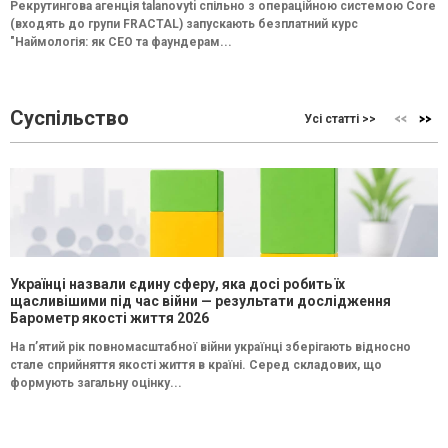
Рекрутингова агенція talanovyti спільно з операційною системою Core
(входять до групи FRACTAL) запускають безплатний курс
"Наймологія: як СEO та фаундерам...
Суспільство
Усі статті >>
Українці назвали єдину сферу, яка досі робить їх
щасливішими під час війни — результати дослідження
Барометр якості життя 2026
На п’ятий рік повномасштабної війни українці зберігають відносно
стале сприйняття якості життя в країні. Серед складових, що
формують загальну оцінку...