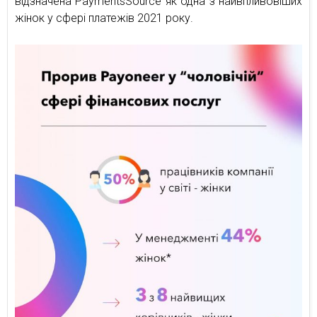
відзначена PaymentsSource як одна з найвпливовіших
жінок у сфері платежів 2021 року.