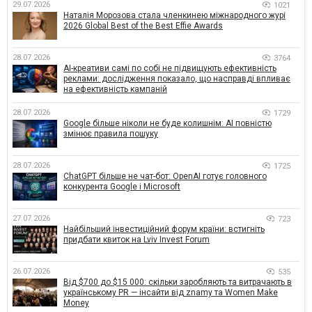
29.07.2026
1021
Наталія Морозова стала членкинею міжнародного журі
2026 Global Best of the Best Effie Awards
28.07.2026
3764
AI-креативи самі по собі не підвищують ефективність
реклами: дослідження показало, що насправді впливає
на ефективність кампаній
28.07.2026
1729
Google більше ніколи не буде колишнім: AI повністю
змінює правила пошуку
28.07.2026
1725
ChatGPT більше не чат-бот: OpenAI готує головного
конкурента Google і Microsoft
27.07.2026
723
Найбільший інвестиційний форум країни: встигніть
придбати квиток на Lviv Invest Forum
26.07.2026
535
Від $700 до $15 000: скільки заробляють та витрачають в
українському PR — інсайти від znamy та Women Make
Money