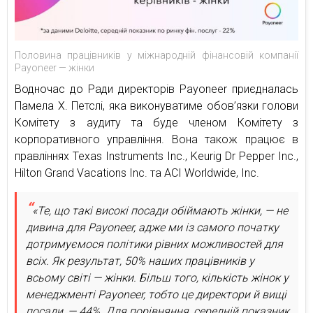
Половина працівників у міжнародній фінансовій компанії
Payoneer — жінки
Водночас до Ради директорів Payoneer приєдналась
Памела Х. Петслі, яка виконуватиме обов’язки голови
Комітету з аудиту та буде членом Комітету з
корпоративного управління. Вона також працює в
правліннях Texas Instruments Inc., Keurig Dr Pepper Inc.,
Hilton Grand Vacations Inc. та ACI Worldwide, Inc.
«Те, що такі високі посади обіймають жінки, — не
дивина для Payoneer, адже ми із самого початку
дотримуємося політики рівних можливостей для
всіх. Як результат, 50% наших працівників у
всьому світі — жінки. Більш того, кількість жінок у
менеджменті Payoneer, тобто це директори й вищі
посади, — 44%. Для порівняння, середній показник