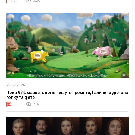
0
3250
23.07.2026
Поки 97% маркетологів пишуть промпти, Галичина дістала
голку та фетр
0
714