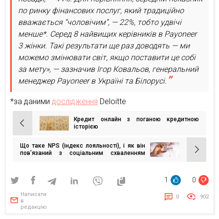
по ринку фінансових послуг, який традиційно
вважається “чоловічим”, — 22%, тобто удвічі
менше*. Серед 8 найвищих керівників в Payoneer
3 жінки. Такі результати ще раз доводять — ми
можемо змінювати світ, якщо поставити це собі
за мету», — зазначив Ігор Ковальов, генеральний
менеджер Payoneer в Україні та Білорусі.
*за даними
дослідження
Deloitte
Кредит онлайн з поганою кредитною
Навігація
історією
записів
Що таке NPS (індекс лояльності), і як він
пов’язаний з соціальним схваленням
(Social Proof)?
1
0
Написати
0
902
в
редакцію