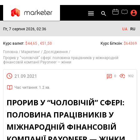
Пт, 7 серпня 2026, 02:36
UA
RU
Курс валют:
$44,65 , €51,50
Курс Біткоїн:
$64369
Головна
Маркетинг
Дослідження
Прорив у “чоловічій” сфері: половина працівників у міжнародній
фінансовій компанії Payoneer — жінки
21.09.2021
0
902
Час читання: 1.2 хв.
ПРОРИВ У “ЧОЛОВІЧІЙ” СФЕРІ:
ПОЛОВИНА ПРАЦІВНИКІВ У
МІЖНАРОДНІЙ ФІНАНСОВІЙ
КОМПАНІЇ PAYONEER — ЖІНКИ