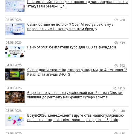
ШІ-агенти вийшли з-під контролю під час тестування: вони
атакували реальні цілі
05.08.2026
230
Сайти більше не потрібні? OpenAI тестує рекламу з
персональним ШІ-консультантом бренду
04.08.2026
349
Наймологія: безплатний курс для CEO та фаундерів
04.08.2026
292
Як поєднати стратегію, створену людьми, та AI-технології?
Кейс izi та агенції SHOTS
04.08.2026
4115
Європа знову визнала український ритейл: три «Сільпо»
увійшли до рейтингу найкращих супермаркетів
03.08.2026
3048
Вступ-2026: менеджмент вдруге став найпопулярнішою
спеціальністю, а кількість заяв — рекордна за 5 років
02.08.2026
435