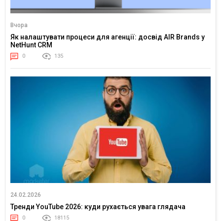
Вчора
Як налаштувати процеси для агенції: досвід AIR Brands у
NetHunt CRM
0
135
24.02.2026
Тренди YouTube 2026: куди рухається увага глядача
0
18115