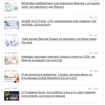
WhatsApp прибиратиме повідомлення брендів з основних
чатів: що зміниться для бізнесу
02.08.2026
571
Штраф до €15 млн: у ЄС запрацювали нові правила для
чатботів і ШІ-контенту
31.07.2026
627
Чому великі бренди більше не змінюють логотипи кожні
три роки
31.07.2026
706
Найкращі рекламні кампанії першого півріччя 2026: які
бренди задавали тон індустрії
30.07.2026
894
Куди рухається маркетинг: головні сигнали ринку за
підсумками Digital Marketing Day від GoIT
29.07.2026
1333
67% маркетологів досі роблять одну й ту саму помилку,
хоча знають, що вона не працює