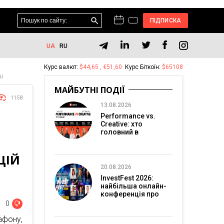
ПІДПИСКА
UA
RU
Курс валют:
$44,65 , €51,60
Курс Біткоїн:
$65108
ві
МАЙБУТНІ ПОДІЇ
1158
13.08.2026
Performance vs.
Creative: хто
головний в
перформанс-
маркетингу?
ЦІЙ
20.08.2026
InvestFest 2026:
найбільша онлайн-
конференція про
інвестиції
0
фону,