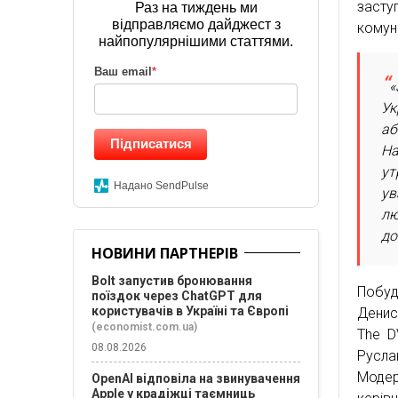
засту
Раз на тиждень ми
відправляємо дайджест з
комуні
найпопулярнішими статтями.
Ваш email
*
«
Ук
аб
Підписатися
На
ут
Надано SendPulse
ув
лю
до
НОВИНИ ПАРТНЕРІВ
Bolt запустив бронювання
Побуд
поїздок через ChatGPT для
користувачів в Україні та Європі
Денис 
(economist.com.ua)
The D
08.08.2026
Русла
Модер
OpenAI відповіла на звинувачення
Apple у крадіжці таємниць