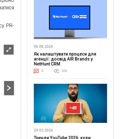
трібно
атися
су PR-
06.08.2026
Як налаштувати процеси для
агенції: досвід AIR Brands у
NetHunt CRM
0
326
24.02.2026
Тренди YouTube 2026: куди