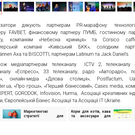
нізатори дякують партнерам PR-марафону: технологі
еру FAVBET, фінансовому партнеру ПУМБ, гостинному па
City, компаніям «Небесна криниця» та Corsico caffet
итерській компанії «Київський БКК», солодким парт
nnen Axa та BISCOTTI, партнерам Latinium та Jack Daniel’s.
ож медіапартнерам: телеканалу ICTV 2, телеканалу «
аналу «Еспресо», 33 телеканалу, радіо «Авторадіо», п
a», онлайн-медіа «Ділова столиця», Postfactum, Ua.
ter.ua, «Про гроші», «Перший бізнесовий», Cases media, ком
XPERT, GORODOK, Infovision, Hurma, Асоціації креативних інд
и, Європейській Бізнес Асоціації та Асоціації IT Ukraine.
Маркетингові
Корм для котів, кава
ігація
стратегії для
та аксесуари для
исів
просування секс-
гаджетів: що
іграшок в Україні:
найбільше купують у
вивчаємо успішні
Всесвітній день
кейси
шопінгу