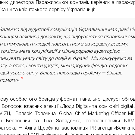
пник директора Пасажирської компанії, керівник з пасажи
кацій та клієнтського сервісу Укрзалізниці:
Залежно від аудиторії комунікація Укрзалізниці має різні ціл
раїнцям важливо доносити, що відбуваються правильні змі
и стимулювати людей повертатися з-за кордону додому.
томість мета комунікації з міжнародною аудиторією —
римувати увагу світу до подій в Україні. Ми конкуруємо за
агу, а отже, і кошти урядів, міжнародних фондів, рядових
дей усього світу. Більше прикладів героїзму — більше
помоги».
ову особистого бренда у форматі панельної дискусії обго
Волосов, власник агенції «Люди Digital» та ком’юніті digital
VIZH, Валерія Толочина, Global Chief Marketing Officer M
н Бессонний та Тіна Завадська, співзасновники NAM
аторка — Аліна Щербина, засновниця PR-агенції «Великі іст