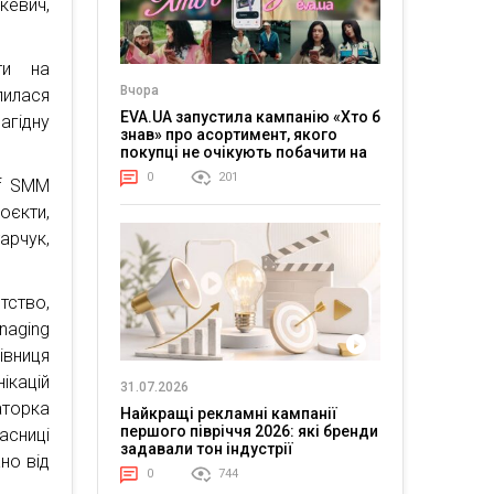
кевич,
ти на
Вчора
лилася
EVA.UA запустила кампанію «Хто б
агідну
знав» про асортимент, якого
покупці не очікують побачити на
платформі
0
201
of SMM
оєкти,
арчук,
тство,
naging
івниця
ікацій
31.07.2026
аторка
Найкращі рекламні кампанії
першого півріччя 2026: які бренди
асниці
задавали тон індустрії
но від
0
744