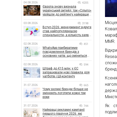
04.08.2026
4205
Європа знову визнала
український ритейл: три «Сільпо»
увійшли до рейтингу найкращих
супермаркетів
Місце
03.08.2026
3198
Вступ-2026: менеджмент вдруге
Ковал
став найпопулярнішою
мараф
спеціальністю, а кількість заяв
— рекордна за 5 років
MMR.
02.08.2026
451
WhatsApp прибиратиме
Відкр
повідомлення брендів з
основних чатів: що зміниться
Resea
для бізнесу
спожи
02.08.2026
594
бренді
Штраф до €15 млн: у ЄС
запрацювали нові правила для
чатботів і ШІ-контенту
Ксенія
нагол
31.07.2026
665
Чому великі бренди більше не
держ
змінюють логотипи кожні три
Мініс
роки
Як ст
31.07.2026
744
Найкращі рекламні кампанії
поділ
першого півріччя 2026: які