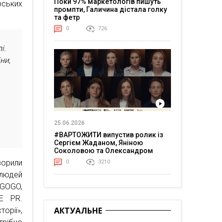
Поки 97% маркетологів пишуть
рських
промпти, Галичина дістала голку
та фетр
0
726
і.
ни,
25.06.2026
#ВАРТОЖИТИ випустив ролик із
Сергієм Жаданом, Яніною
Соколовою та Олександром
Тереном про життя в постійній
ворили
0
3210
напрузі
-людей
EGOGO,
E PR.
АКТУАЛЬНЕ
орії»,