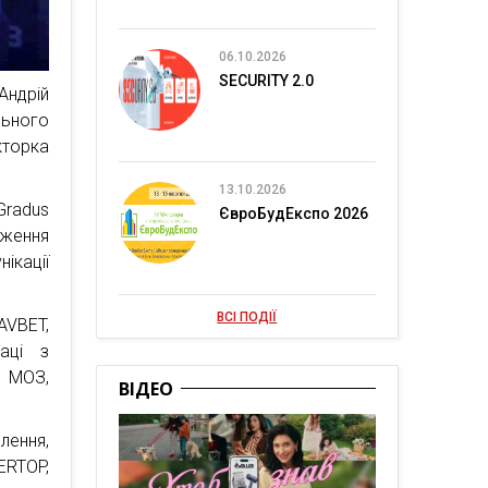
06.10.2026
SECURITY 2.0
Андрій
ьного
кторка
13.10.2026
Gradus
ЄвроБудЕкспо 2026
дження
ікації
ВСІ ПОДІЇ
AVBET,
аці з
 МОЗ,
ВІДЕО
лення,
ERTOP,