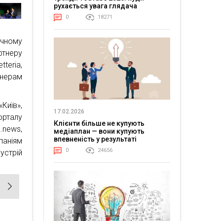
рухається увага глядача
0
18271
чному
ртнеру
teria,
нерам
Київ»,
17.02.2026
орталу
Клієнти більше не купують
news,
медіаплан — вони купують
впевненість у результаті
паніям
0
24656
устрій