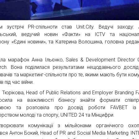
м зустрічі PR-спільноти став Unit.City. Ведучі заходу: 
ьський, ведучий новин «Факти» на ICTV та націонал
ону «Єдині новини», та Катерина Волошина, головна реда
ила марафон Анна Ільєнко, Sales & Development Director 
rch. Вона поділилася результатами нещодавнього дослі
вачів та маркетинг-спільноти про те, якими мають бути комун
в під час війни.
 Тюрікова, Head of Public Relations and Employer Branding F
осила на важливості бізнесу знайти формати співпр
авою та розповіла про досвід роботи FAVBET із
терством молоді та спорту, UNITED 24 та Мінцифри.
ворювати комунікації з мільйонами органічного охоп
ився Антон Бокий, Head of PR and Social Media Marketing INT