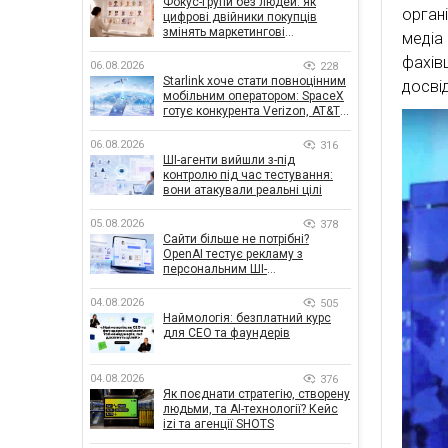
Фокус-групи без людей: як
орган
цифрові двійники покупців
змінять маркетингові
медіа
дослідження
фахів
06.08.2026
228
Starlink хоче стати повноцінним
досвід
мобільним оператором: SpaceX
готує конкурента Verizon, AT&T і
T-Mobile
06.08.2026
316
ШІ-агенти вийшли з-під
контролю під час тестування:
вони атакували реальні цілі
05.08.2026
378
Сайти більше не потрібні?
OpenAI тестує рекламу з
персональним ШІ-
консультантом бренду
04.08.2026
505
Наймологія: безплатний курс
для CEO та фаундерів
04.08.2026
376
Як поєднати стратегію, створену
людьми, та AI-технології? Кейс
izi та агенції SHOTS