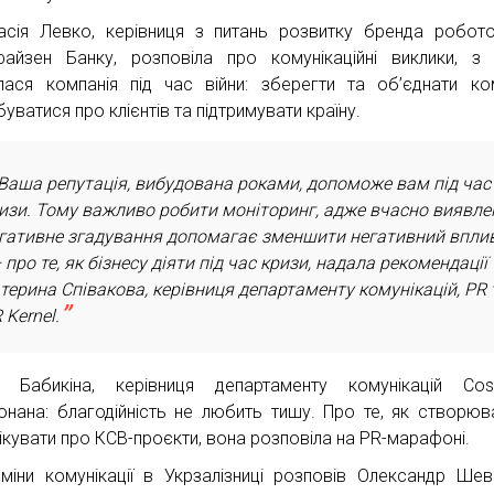
асія Левко, керівниця з питань розвитку бренда робот
айзен Банку, розповіла про комунікаційні виклики, з
улася компанія під час війни: зберегти та об’єднати ко
уватися про клієнтів та підтримувати країну.
Ваша репутація, вибудована роками, допоможе вам під час
изи. Тому важливо робити моніторинг, адже вчасно виявле
гативне згадування допомагає зменшити негативний вплив
 про те, як бізнесу діяти під час кризи, надала рекомендації
терина Співакова, керівниця департаменту комунікацій, PR 
 Kernel.
 Бабикіна, керівниця департаменту комунікацій Cosm
онана: благодійність не любить тишу. Про те, як створюв
ікувати про КСВ-проєкти, вона розповіла на PR-марафоні.
міни комунікації в Укрзалізниці розповів Олександр Шев