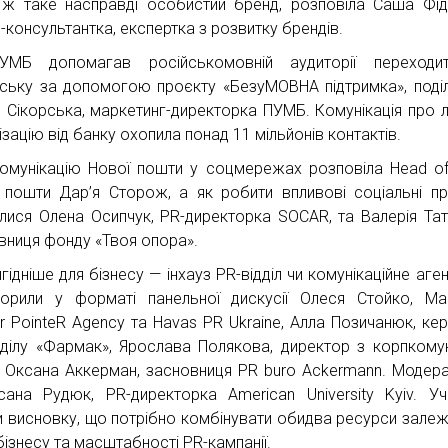
ж таке насправді особистий бренд, розповіла Саша Фід
с-консультантка, експертка з розвитку брендів.
УМБ допомагав російськомовній аудиторії переходи
нську за допомогою проєкту «БезуМОВНА підтримка», поді
я Сікорська, маркетинг-директорка ПУМБ. Комунікація про л
ізацію від банку охопила понад 11 мільйонів контактів.
омунікацію Нової пошти у соцмережах розповіла Head 
 пошти Дар’я Сторож, а як робити впливові соціальні пр
илися Олена Осипчук, PR-директорка SOCAR, та Валерія Тат
вниця фонду «Твоя опора».
ідніше для бізнесу — інхауз PR-відділ чи комунікаційне аген
орили у форматі панельної дискусії Олеся Стойко, Ma
er PointeR Agency та Havas PR Ukraine, Алла Позичанюк, кер
дділу «Фармак», Ярослава Полякова, директор з корпкомун
 Оксана Аккерман, засновниця PR buro Ackermann. Модер
ана Рудюк, PR-директорка American University Kyiv. Уч
и висновку, що потрібно комбінувати обидва ресурси залеж
бізнесу та масштабності PR-кампанії.