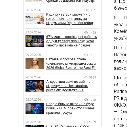
а що 
бренди задавали тон індустрії
бізне
30.07.2026
961
Куди рухається маркетинг:
Як П
головні сигнали ринку за
підсумками Digital Marketing
украї
Day від GoIT
Ксені
29.07.2026
1428
67% маркетологів досі роблять
україн
одну й ту саму помилку, хоча
знають, що вона не працює
Про к
Нової
29.07.2026
1101
Наталія Морозова стала
поділ
членкинею міжнародного журі
засно
2026 Global Best of the Best Effie
Awards
Що виг
28.07.2026
3839
AI-креативи самі по собі не
обгов
підвищують ефективність
реклами: дослідження
Partn
показало, що насправді
PR-ві
впливає на ефективність
28.07.2026
1748
кампаній
Google більше ніколи не буде
ОККО,
колишнім: AI повністю змінює
— Окс
правила пошуку
дійшл
28.07.2026
1739
цілей 
ChatGPT більше не чат-бот: