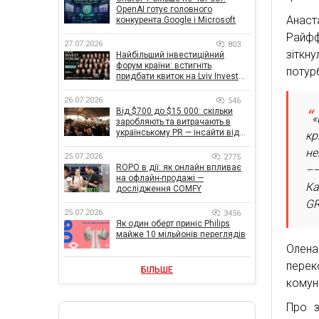
OpenAI готує головного
Анаст
конкурента Google і Microsoft
Райфф
27.07.2026
803
зіткн
Найбільший інвестиційний
форум країни: встигніть
потурб
придбати квиток на Lviv Invest
Forum
26.07.2026
546
Від $700 до $15 000: скільки
«
заробляють та витрачають в
українському PR — інсайти від
кр
znamy та Women Make Money
не
25.07.2026
2775
ROPO в дії: як онлайн впливає
––
на офлайн-продажі —
Ка
дослідження COMFY
GR
25.07.2026
3456
Як один оберт приніс Philips
майже 10 мільйонів переглядів
Олена
перек
БІЛЬШЕ
комун
Про з