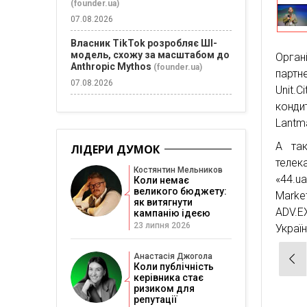
(founder.ua)
07.08.2026
Власник TikTok розробляє ШІ-
модель, схожу за масштабом до
Орга
Anthropic Mythos
(founder.ua)
партн
07.08.2026
Unit.
конд
Lantmä
А так
ЛІДЕРИ ДУМОК
телек
Костянтин Мельников
«44.u
Коли немає
великого бюджету:
Marke
як витягнути
ADV.E
кампанію ідеєю
23 липня 2026
Україн
Нав
Анастасія Джогола
Коли публічність
зап
керівника стає
ризиком для
репутації