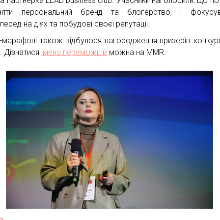
на партнерка LEAD business club. Учасники наголосили, що по
зняти персональний бренд та блогерство, і фокусув
еред на діях та побудові своєї репутації.
-марафоні також відбулося нагородження призерів конкур
в. Дізнатися
імена переможців
можна на MMR.