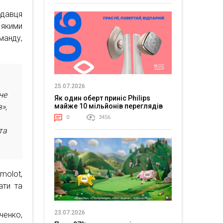
одавця
 якими
манду,
25.07.2026
не
Як один оберт приніс Philips
»,
майже 10 мільйонів переглядів
0
3456
та
olot,
ати та
23.07.2026
ченко,