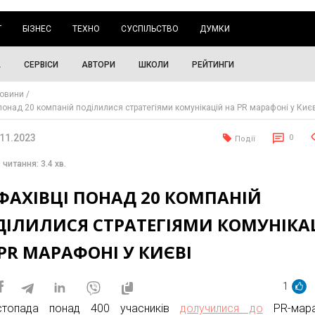
Г
БІЗНЕС
ТЕХНО
СУСПІЛЬСТВО
ДУМКИ
А
СЕРВІСИ
АВТОРИ
ШКОЛИ
РЕЙТИНГИ
овини
понад 20 компаній поділилися стратегіями комунікацій на PR марафоні у Киє
.11.2023
0
Події
 читання: 3.4 хв.
ФАХІВЦІ ПОНАД 20 КОМПАНІЙ
ДІЛИЛИСЯ СТРАТЕГІЯМИ КОМУНІКА
PR МАРАФОНІ У КИЄВІ
1
стопада понад 400 учасників
долучилися до
PR-мара