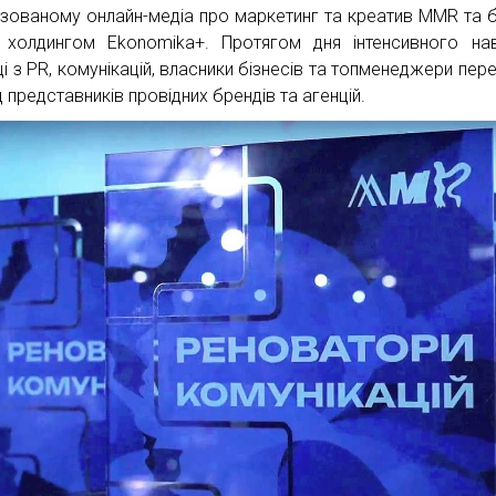
ізованому онлайн-медіа про маркетинг та креатив MMR та б
 холдингом Ekonomika+. Протягом дня інтенсивного на
ці з PR, комунікацій, власники бізнесів та топменеджери пер
 представників провідних брендів та агенцій.