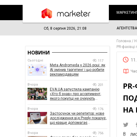
МАРКЕТИН
АГЕНТСТВ
Сб, 8 серпня 2026, 21:08
Головна
Н
PR-фахівці 
НОВИНИ
11
Сьогодні
117
Meta Andromeda у 2026 році: як
AI змінив таргетинг і що робити
Час
рекламодавцям
PR-
Вчора
201
EVA.UA запустила кампанію
«Хто б знав» про асортимент,
ПО
якого покупці не очікують
побачити на платформі
НА 
Вчора
176
Застосунок чи репетитор: нове
дослідження від Preply показує,
що краще допомагає
заговорити іноземною мовою
Вчора
756
8 ли