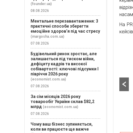
керів
(founder.ua)
відрі
08.08.2026
насамп
Ментальне перезавантаження: 3
На PR
практичні способи зберегти
кейсі
емоційне здоров’я під час стресу
(margosha.com.ua)
07.08.2026
Будівельний ринок зростає, але
залишається під тиском війни,
дефіциту кадрів та високої
собівартості: ключові підсумки І
півріччя 2026 року
(economist.com.ua)
07.08.2026
За сім місяців 2026 року
товарообіг України склав $82,2
млрд
(economist.com.ua)
07.08.2026
Чому ваш бізнес зупиняється,
коли ви працюєте ще важче