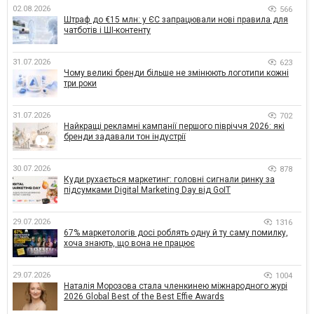
02.08.2026
566
Штраф до €15 млн: у ЄС запрацювали нові правила для
чатботів і ШІ-контенту
31.07.2026
623
Чому великі бренди більше не змінюють логотипи кожні
три роки
31.07.2026
702
Найкращі рекламні кампанії першого півріччя 2026: які
бренди задавали тон індустрії
30.07.2026
878
Куди рухається маркетинг: головні сигнали ринку за
підсумками Digital Marketing Day від GoIT
29.07.2026
1316
67% маркетологів досі роблять одну й ту саму помилку,
хоча знають, що вона не працює
29.07.2026
1004
Наталія Морозова стала членкинею міжнародного журі
2026 Global Best of the Best Effie Awards