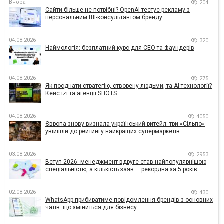
Вчора
204
Сайти більше не потрібні? OpenAI тестує рекламу з
персональним ШІ-консультантом бренду
04.08.2026
320
Наймологія: безплатний курс для CEO та фаундерів
04.08.2026
275
Як поєднати стратегію, створену людьми, та AI-технології?
Кейс izi та агенції SHOTS
04.08.2026
4050
Європа знову визнала український ритейл: три «Сільпо»
увійшли до рейтингу найкращих супермаркетів
03.08.2026
2953
Вступ-2026: менеджмент вдруге став найпопулярнішою
спеціальністю, а кількість заяв — рекордна за 5 років
02.08.2026
430
WhatsApp прибиратиме повідомлення брендів з основних
чатів: що зміниться для бізнесу