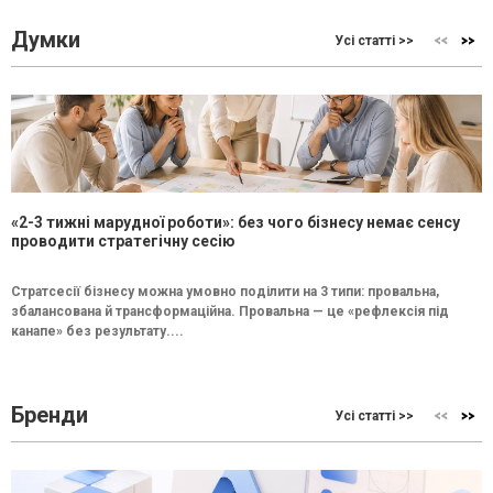
Думки
Усі статті >>
«2-3 тижні марудної роботи»: без чого бізнесу немає сенсу
проводити стратегічну сесію
Стратсесії бізнесу можна умовно поділити на 3 типи: провальна,
збалансована й трансформаційна. Провальна — це «рефлексія під
канапе» без результату....
Бренди
Усі статті >>