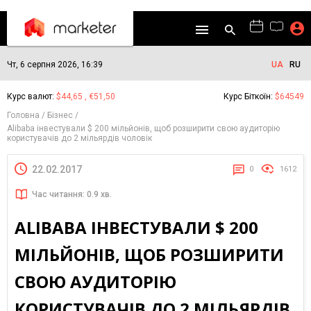
Чт, 6 серпня 2026, 16:39
UA
RU
Курс валют:
$44,65 , €51,50
Курс Біткоїн:
$64549
Головна
Бізнес
Alibaba інвестували $ 200 мільйонів, щоб розширити свою аудиторію
користувачів до 2 мільярдів чоловік
22.02.2017
0
1612
Час читання: 0.9 хв.
ALIBABA ІНВЕСТУВАЛИ $ 200
МІЛЬЙОНІВ, ЩОБ РОЗШИРИТИ
СВОЮ АУДИТОРІЮ
КОРИСТУВАЧІВ ДО 2 МІЛЬЯРДІВ