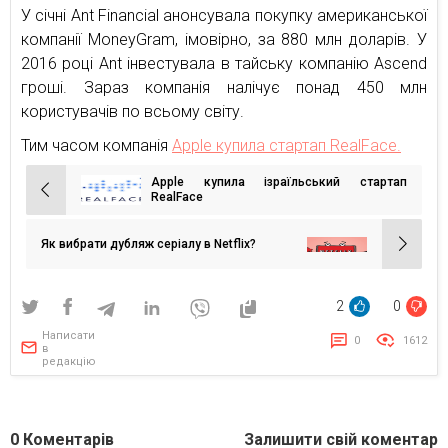
У січні Ant Financial анонсувала покупку американської
компанії MoneyGram, імовірно, за 880 млн доларів. У
2016 році Ant інвестувала в тайську компанію Ascend
гроші. Зараз компанія налічує понад 450 млн
користувачів по всьому світу.
Тим часом компанія
Apple купила стартап RealFace.
Apple купила ізраїльський стартап
Навігація
RealFace
записів
Як вибрати дубляж серіалу в Netflix?
2
0
Написати
0
1612
в
редакцію
0
Коментарів
Залишити свій коментар