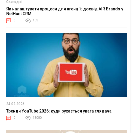
Сьогодні
Як налаштувати процеси для агенції: досвід AIR Brands у
NetHunt CRM
0
103
24.02.2026
Тренди YouTube 2026: куди рухається увага глядача
0
18080