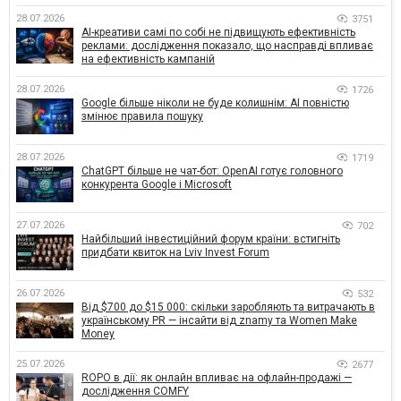
28.07.2026
3751
AI-креативи самі по собі не підвищують ефективність
реклами: дослідження показало, що насправді впливає
на ефективність кампаній
28.07.2026
1726
Google більше ніколи не буде колишнім: AI повністю
змінює правила пошуку
28.07.2026
1719
ChatGPT більше не чат-бот: OpenAI готує головного
конкурента Google і Microsoft
27.07.2026
702
Найбільший інвестиційний форум країни: встигніть
придбати квиток на Lviv Invest Forum
26.07.2026
532
Від $700 до $15 000: скільки заробляють та витрачають в
українському PR — інсайти від znamy та Women Make
Money
25.07.2026
2677
ROPO в дії: як онлайн впливає на офлайн-продажі —
дослідження COMFY