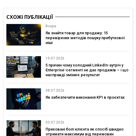
СХОЖІ ПУБЛІКАЦІЇ
Вчора
Як знайти товар для продажу: 15
перевірених методів пошуку прибуткової
ніші
19.07.2026
5 причин чому холодний LinkedIn-аутріч у
Enterprise-сегменті не дає продажів – і що
насправді змінює результат
08.07.2026
Як забезпечити виконання KPI в проєктах
03.07.2026
Приховані болі клієнта як спосіб швидко
отримати максимум від перемовин