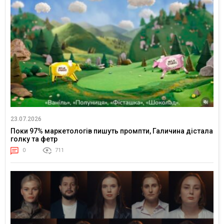
23.07.2026
Поки 97% маркетологів пишуть промпти, Галичина дістала
голку та фетр
0
711