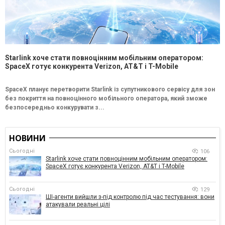
Starlink хоче стати повноцінним мобільним оператором:
SpaceX готує конкурента Verizon, AT&T і T-Mobile
SpaceX планує перетворити Starlink із супутникового сервісу для зон
без покриття на повноцінного мобільного оператора, який зможе
безпосередньо конкурувати з...
НОВИНИ
Сьогодні
106
Starlink хоче стати повноцінним мобільним оператором:
SpaceX готує конкурента Verizon, AT&T і T-Mobile
Сьогодні
129
ШІ-агенти вийшли з-під контролю під час тестування: вони
атакували реальні цілі