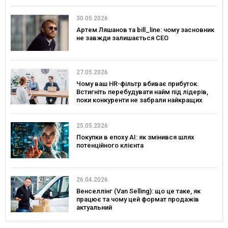
30.05.2026
Артем Ляшанов та bill_line: чому засновник
не завжди залишається CEO
27.05.2026
Чому ваш HR-фільтр вбиває прибуток.
Встигніть перебудувати найм під лідерів,
поки конкуренти не забрали найкращих
25.05.2026
Покупки в епоху AI: як змінився шлях
потенційного клієнта
26.04.2026
Венселлінг (Van Selling): що це таке, як
працює та чому цей формат продажів
актуальний