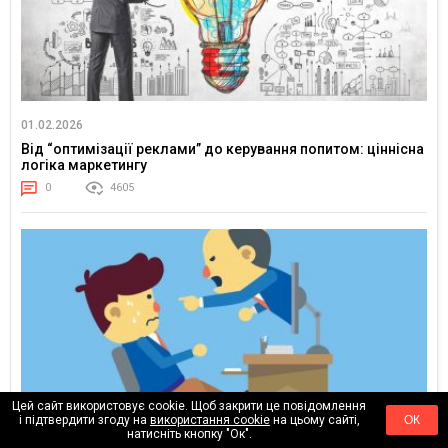
01.02.2026
Від “оптимізації реклами” до керування попитом: ціннісна
логіка маркетингу
0
4605
Цей сайт використовує cookie. Щоб закрити це повідомлення
і підтвердити згоду на
використання cookie
на цьому сайті,
ОК
натисніть кнопку "Ок".