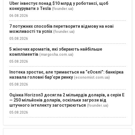
Uber інвестує понад $10 млрд у роботаксі, щоб
конкурувати з Tesla
(founder.ua)
06.08.2026
7 потужних способів перетворити відмову на нові
можливості та успіх
(founder.ua)
05.08.2026
5 жіночих ароматів, які збирають найбільше
компліментів
(margosha.com.ua)
05.08.2026
Іпотека зростає, але тримається на “єОселі”: банкірка
назвала головні бар’єри ринку
(economist.com.ua)
05.08.2026
Оцінка Horizon3 досягла 2 мільярдів доларів, а серія E
— 250 мільйонів доларів, оскільки загрози від
штучного інтелекту загострюються
(founder.ua)
05.08.2026