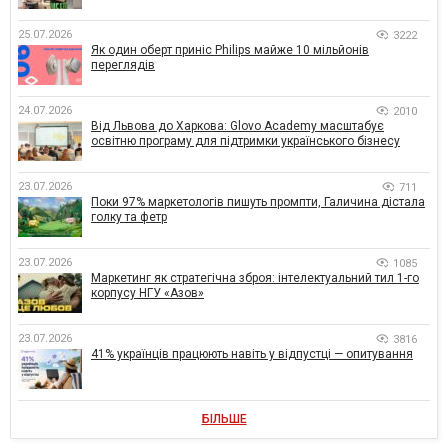
25.07.2026
3222
Як один оберт приніс Philips майже 10 мільйонів
переглядів
24.07.2026
2010
Від Львова до Харкова: Glovo Academy масштабує
освітню програму для підтримки українського бізнесу
23.07.2026
711
Поки 97% маркетологів пишуть промпти, Галичина дістала
голку та фетр
23.07.2026
1085
Маркетинг як стратегічна зброя: інтелектуальний тил 1-го
корпусу НГУ «Азов»
23.07.2026
3816
41% українців працюють навіть у відпустці — опитування
БІЛЬШЕ