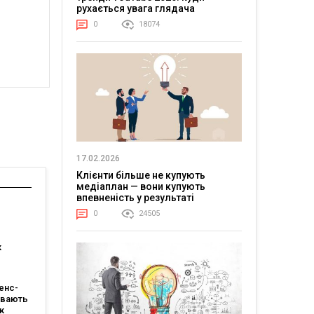
рухається увага глядача
0
18074
17.02.2026
Клієнти більше не купують
медіаплан — вони купують
впевненість у результаті
0
24505
к
деєю
енс-
ивають
к