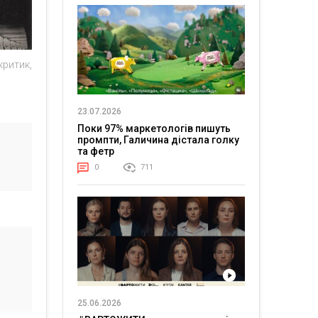
критик,
23.07.2026
Поки 97% маркетологів пишуть
промпти, Галичина дістала голку
та фетр
0
711
25.06.2026