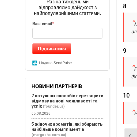
Раз на тиждень ми
8
відправляємо дайджест з
найпопулярнішими статтями.
М
Ваш email
*
зл
Підписатися
9
Надано SendPulse
Р
фо
НОВИНИ ПАРТНЕРІВ
10
7 потужних способів перетворити
відмову на нові можливості та
успіх
(founder.ua)
Р
05.08.2026
5 жіночих ароматів, які збирають
найбільше компліментів
Нав
(margosha.com.ua)