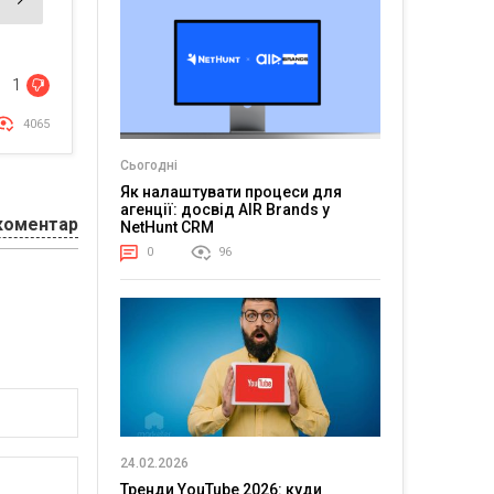
1
4065
Сьогодні
Як налаштувати процеси для
агенції: досвід AIR Brands у
коментар
NetHunt CRM
0
96
24.02.2026
Тренди YouTube 2026: куди