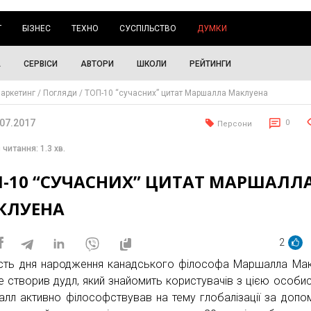
Г
БІЗНЕС
ТЕХНО
СУСПІЛЬСТВО
ДУМКИ
А
СЕРВІСИ
АВТОРИ
ШКОЛИ
РЕЙТИНГИ
аркетинг
Погляди
ТОП-10 “сучасних” цитат Маршалла Маклуена
.07.2017
0
Персони
 читання: 1.3 хв.
П-10 “СУЧАСНИХ” ЦИТАТ МАРШАЛЛ
КЛУЕНА
2
сть дня народження канадського філософа Маршалла Ма
e створив дудл, який знайомить користувачів з цією особис
лл активно філософствував на тему глобалізації за доп