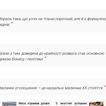
ораль така, що успіх не тільки порочний, але й є формуло
иднів.
азом з тим, доведена до крайності розвага стає основною
рмою бізнесу і політики.
екламні оголошення — це наскальні малюнки ХХ століття.
Маск отримав дозвіл
5 якостей успішних
ігація