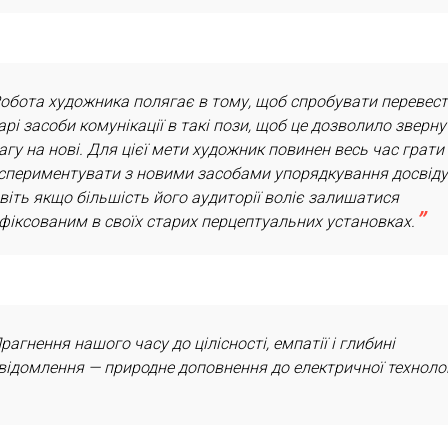
обота художника полягає в тому, щоб спробувати перевес
арі засоби комунікації в такі пози, щоб це дозволило зверну
агу на нові. Для цієї мети художник повинен весь час грати 
спериментувати з новими засобами упорядкування досвіду
віть якщо більшість його аудиторії воліє залишатися
фіксованим в своїх старих перцептуальних установках.
рагнення нашого часу до цілісності, емпатії і глибині
відомлення — природне доповнення до електричної технолог