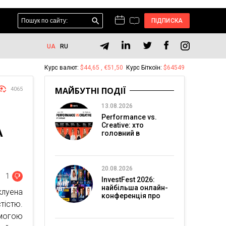
ПІДПИСКА
UA
RU
Курс валют:
$44,65 , €51,50
Курс Біткоїн:
$64549
МАЙБУТНІ ПОДІЇ
4065
13.08.2026
Performance vs.
Creative: хто
А
головний в
перформанс-
маркетингу?
20.08.2026
1
InvestFest 2026:
найбільша онлайн-
клуена
конференція про
тістю.
інвестиції
омогою