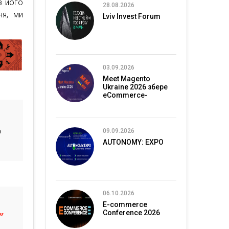
з його
28.08.2026
ня, ми
Lviv Invest Forum
03.09.2026
Meet Magento
Ukraine 2026 збере
eCommerce-
спільноту в Києві
о
09.09.2026
AUTONOMY: EXPO
06.10.2026
E-commerce
Conference 2026