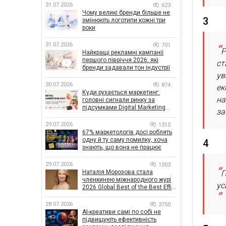
31.07.2026
623
Чому великі бренди більше не
3
змінюють логотипи кожні три
роки
31.07.2026
701
Р
Найкращі рекламні кампанії
першого півріччя 2026: які
ст
бренди задавали тон індустрії
ув
30.07.2026
874
ек
Куди рухається маркетинг:
на
головні сигнали ринку за
підсумками Digital Marketing
за
Day від GoIT
29.07.2026
1315
67% маркетологів досі роблять
одну й ту саму помилку, хоча
4
знають, що вона не працює
29.07.2026
1003
Наталія Морозова стала
П
членкинею міжнародного журі
ус
2026 Global Best of the Best Effie
Awards
28.07.2026
3750
AI-креативи самі по собі не
підвищують ефективність