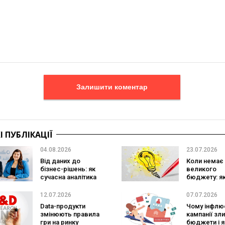
Залишити коментар
 ПУБЛІКАЦІЇ
04.08.2026
23.07.2026
Від даних до
Коли немає
бізнес-рішень: як
великого
сучасна аналітика
бюджету: я
змінює маркетинг
витягнути
кампанію і
12.07.2026
07.07.2026
Data-продукти
Чому інфлю
змінюють правила
кампанії зл
гри на ринку
бюджети і я