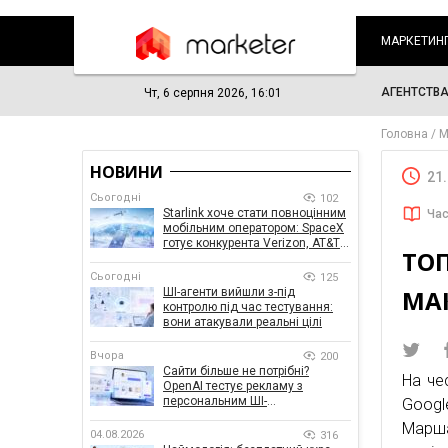
МАРКЕТИН
АГЕНТСТВ
Чт, 6 серпня 2026, 16:01
Головна
М
НОВИНИ
21
Сьогодні
102
Starlink хоче стати повноцінним
Час
мобільним оператором: SpaceX
готує конкурента Verizon, AT&T і
ТО
T-Mobile
Сьогодні
125
МА
ШІ-агенти вийшли з-під
контролю під час тестування:
вони атакували реальні цілі
Вчора
200
Сайти більше не потрібні?
На че
OpenAI тестує рекламу з
персональним ШІ-
Googl
консультантом бренду
Марша
04.08.2026
316