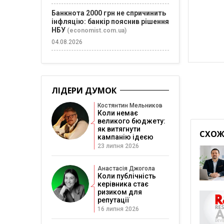
Банкнота 2000 грн не спричинить
інфляцію: банкір пояснив рішення
НБУ
(economist.com.ua)
04.08.2026
ЛІДЕРИ ДУМОК
Костянтин Мельников
Коли немає
великого бюджету:
як витягнути
СХОЖІ
кампанію ідеєю
23 липня 2026
Анастасія Джогола
Коли публічність
керівника стає
ризиком для
репутації
16 липня 2026