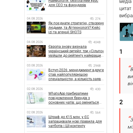
Наймологія: безплатний курс
медіа
для CEO та фаундерів
цитат
вибрал
04.08.2026
274
Як поєднати стратегію, створену
людьми, та AI-технології? Кейс
izi та агенції SHOTS
04.08.2026
4048
Європа знову визнала
1
український ритейл: три «Сільпо»
увійшли до рейтингу найкращих
супермаркетів
03.08.2026
2948
В
Вступ-2026: менеджмент вдруге
став найпопулярнішою
ви
спеціальністю, а кількість заяв
ві
— рекордна за 5 років
02.08.2026
430
WhatsApp прибиратиме
повідомлення брендів з
2
основних чатів: що зміниться
для бізнесу
02.08.2026
564
Штраф до €15 млн: у ЄС
З
запрацювали нові правила для
чатботів і ШІ-контенту
мі