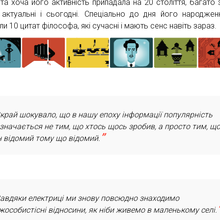
 та хоча його активність припадала на 20 століття, багато 
 актуальні і сьогодні. Спеціально до дня його народжен
и 10 цитат філософа, які сучасні і мають сенс навіть зараз.
край шокувало, що в нашу епоху інформації популярність
значається не тим, що хтось щось зробив, а просто тим, щ
н відомий тому що відомий.
авдяки електриці ми знову повсюдно знаходимо
жособистісні відносини, як ніби живемо в маленькому селі.