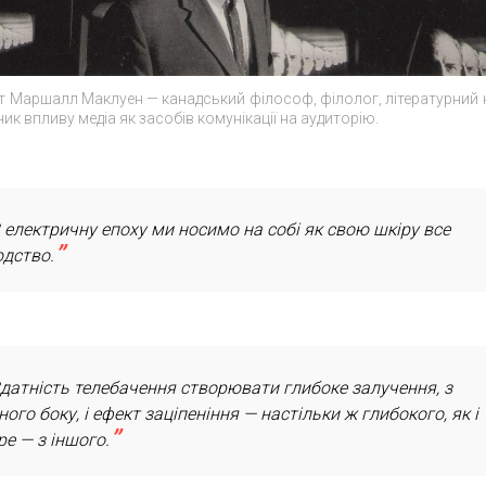
т Маршалл Маклуен — канадський філософ, філолог, літературний 
ник впливу медіа як засобів комунікації на аудиторію.
 електричну епоху ми носимо на собі як свою шкіру все
дство.
датність телебачення створювати глибоке залучення, з
ного боку, і ефект заціпеніння — настільки ж глибокого, як і
ре — з іншого.