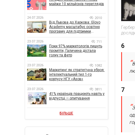
майже 10 мільйонів переглядів
24.07.2026
2010
Від Львова до Харкова: Glovo
Academy масштабує освітню
Гербер
програму для підтримки
дослід
українського бізнесу
23.07.2026
711
6
Поки 97% маркетологів пишуть
промпти, Галичина дістала
голку та фетр
В
23.07.2026
1082
Маркетинг як стратегічна зброя:
лю
інтелектуальний тил 1-го
корпусу НГУ «Азов»
7
23.07.2026
3811
41% українців працюють навіть у
відпустці — опитування
З
БІЛЬШЕ
од
го