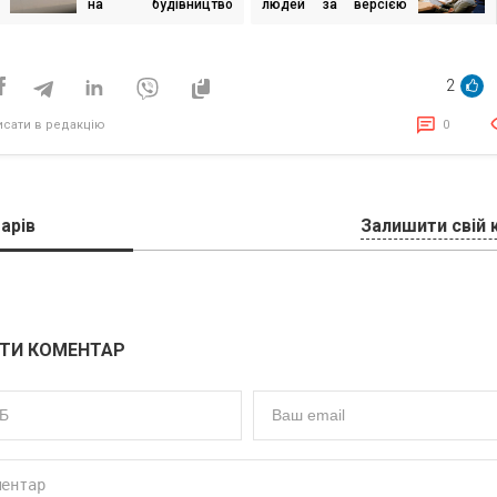
на будівництво
людей за версією
исів
тунелю
Google
2
исати в редакцію
0
арів
Залишити свій 
ТИ КОМЕНТАР