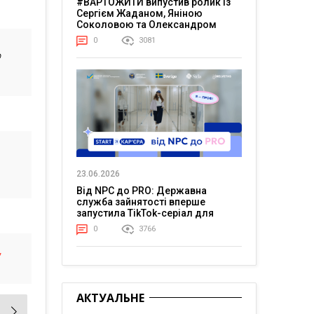
#ВАРТОЖИТИ випустив ролик із
Сергієм Жаданом, Яніною
Соколовою та Олександром
Тереном про життя в постійній
0
3081
напрузі
ю
23.06.2026
Від NPC до PRO: Державна
служба зайнятості вперше
запустила TikTok-серіал для
молоді
0
3766
АКТУАЛЬНЕ