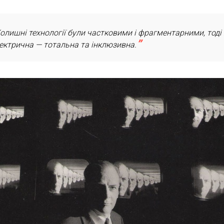
олишні технології були частковими і фрагментарними, тоді
ектрична — тотальна та інклюзивна.