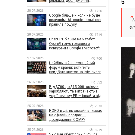
5
реклами: дослідження
показало, що насправді
впливає на ефективність
28.07.2026
1726
кампаній
Google більше ніколи не буде
К
колишнім: AI повністю змінює
правила пошуку
ел
28.07.2026
1719
ChatGPT більше не чат-бот:
OpenAI готує головного
конкурента Google і Microsoft
27.07.2026
700
Найбільший інвестиційний
форум країни: встигніть
придбати квиток на Lviv Invest
Forum
26.07.2026
532
Від $700 до $15 000: скільки
заробляють та витрачають в
українському PR — інсайти від
znamy та Women Make Money
25.07.2026
2673
ROPO в дії: як онлайн впливає
на офлайн-продажі —
дослідження COMFY
25.07.2026
3219
Як один оберт приніс Philips