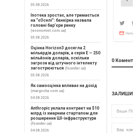
зап
05.08.2026
Іпотека зростає, але тримається
на “єОселі”: банкірка назвала
головні бар’єри ринку
(economist.com.ua)
Нап
05.08.2026
Оцінка Horizon3 досягла 2
мільярдів доларів, а серія E — 250
мільйонів доларів, оскільки
0
Комент
загрози від штучного інтелекту
загострюються
(founder.ua)
05.08.2026
Як самооцінка впливає на дохід
(margosha.com.ua)
ЗАЛИШИ
04.08.2026
Anthropic уклала контракт на $10
млрд із хмарним стартапом для
розширення ШІ-інфраструктури
(founder.ua)
04.08.2026