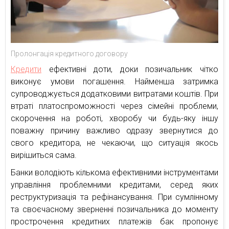
Пролонгація кредитного договору
Кредити
ефективні доти, доки позичальник чітко
виконує умови погашення. Найменша затримка
супроводжується додатковими витратами коштів. При
втраті платоспроможності через сімейні проблеми,
скорочення на роботі, хворобу чи будь-яку іншу
поважну причину важливо одразу звернутися до
свого кредитора, не чекаючи, що ситуація якось
вирішиться сама.
Банки володіють кількома ефективними інструментами
управління проблемними кредитами, серед яких
реструктуризація та рефінансування. При сумлінному
та своєчасному зверненні позичальника до моменту
прострочення кредитних платежів бак пропонує