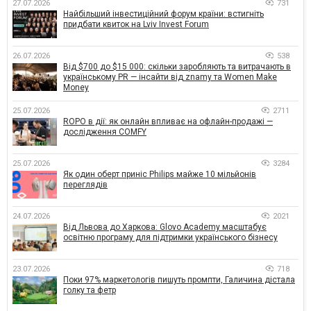
27.07.2026
731
Найбільший інвестиційний форум країни: встигніть
придбати квиток на Lviv Invest Forum
26.07.2026
538
Від $700 до $15 000: скільки заробляють та витрачають в
українському PR — інсайти від znamy та Women Make
Money
25.07.2026
2711
ROPO в дії: як онлайн впливає на офлайн-продажі —
дослідження COMFY
25.07.2026
3284
Як один оберт приніс Philips майже 10 мільйонів
переглядів
24.07.2026
2021
Від Львова до Харкова: Glovo Academy масштабує
освітню програму для підтримки українського бізнесу
23.07.2026
718
Поки 97% маркетологів пишуть промпти, Галичина дістала
голку та фетр