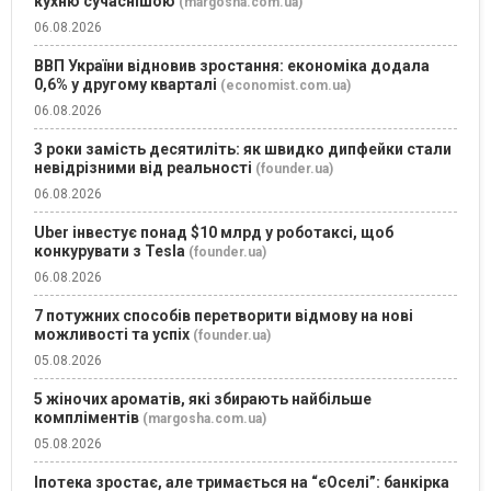
кухню сучаснішою
(margosha.com.ua)
06.08.2026
ВВП України відновив зростання: економіка додала
0,6% у другому кварталі
(economist.com.ua)
06.08.2026
3 роки замість десятиліть: як швидко дипфейки стали
невідрізними від реальності
(founder.ua)
06.08.2026
Uber інвестує понад $10 млрд у роботаксі, щоб
конкурувати з Tesla
(founder.ua)
06.08.2026
7 потужних способів перетворити відмову на нові
можливості та успіх
(founder.ua)
05.08.2026
5 жіночих ароматів, які збирають найбільше
компліментів
(margosha.com.ua)
05.08.2026
Іпотека зростає, але тримається на “єОселі”: банкірка