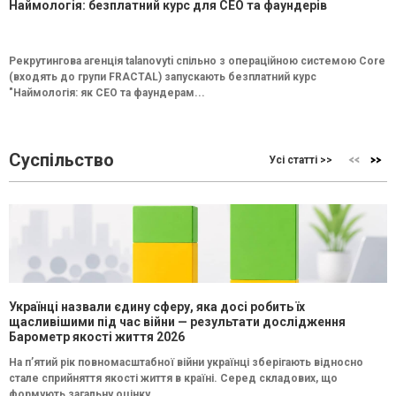
Наймологія: безплатний курс для CEO та фаундерів
Рекрутингова агенція talanovyti спільно з операційною системою Core
(входять до групи FRACTAL) запускають безплатний курс
"Наймологія: як СEO та фаундерам...
Суспільство
Усі статті >>
Українці назвали єдину сферу, яка досі робить їх
щасливішими під час війни — результати дослідження
Барометр якості життя 2026
На п’ятий рік повномасштабної війни українці зберігають відносно
стале сприйняття якості життя в країні. Серед складових, що
формують загальну оцінку...