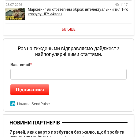
23.07.2026
1117
Маркетинг як стратегічна зброя: інтелектуальний тил 1-го
корпусу НГУ «Азов»
БІЛЬШЕ
Раз на тиждень ми відправляємо дайджест з
найпопулярнішими статтями.
Ваш email
*
Підписатися
Надано SendPulse
НОВИНИ ПАРТНЕРІВ
7 речей, яких варто позбутися без жалю, щоб зробити