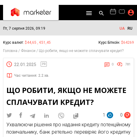
Пт, 7 серпня 2026, 09:19
UA
RU
Курс валют:
$44,65 , €51,45
Курс Біткоїн:
$64269
Головна
Фінанси
Що робити, якщо не можете сплачувати кредит?
22.01.2025
PR
0
781
Час читання: 2.2 хв.
ЩО РОБИТИ, ЯКЩО НЕ МОЖЕТЕ
СПЛАЧУВАТИ КРЕДИТ?
1
0
Ухвалюючи рішення про надання кредиту потенційному
позичальнику, банк ретельно перевіряє його кредитну