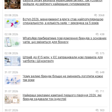
Європа знову визнала український ритейл: три «Сільпо»
увійшли до рейтингу найкращих супермаркетів
03.08.2026
3068
Вступ-2026: менеджмент вдруге став найпопулярнішою
спеціальністю, а кількість заяв — рекордна за 5 років
02.08.2026
438
WhatsApp прибиратиме повідомлення брендів з основних
чатів: що зміниться для бізнесу
02.08.2026
575
Штраф до €15 млн: у ЄС запрацювали нові правила для
чатботів і ШІ-контенту
31.07.2026
648
Чому великі бренди більше не змінюють логотипи кожні
три роки
31.07.2026
711
Найкращі рекламні кампанії першого півріччя 2026: які
бренди задавали тон індустрії
30.07.2026
903