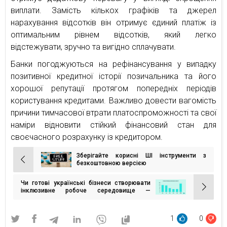
виплати. Замість кількох графіків та джерел
нарахування відсотків він отримує єдиний платіж із
оптимальним рівнем відсотків, який легко
відстежувати, зручно та вигідно сплачувати.
Банки погоджуються на рефінансування у випадку
позитивної кредитної історії позичальника та його
хорошої репутації протягом попередніх періодів
користування кредитами. Важливо довести вагомість
причини тимчасової втрати платоспроможності та свої
наміри відновити стійкий фінансовий стан для
своєчасного розрахунку із кредитором.
Зберігайте корисні ШІ інструменти з
Навігація
безкоштовною версією
записів
Чи готові українські бізнеси створювати
інклюзивне робоче середовище —
дослідження
1
0