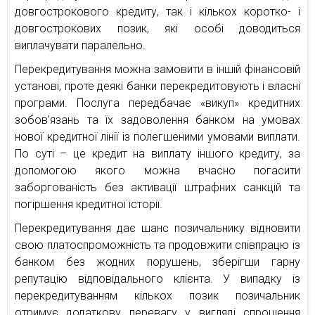
довгострокового кредиту, так і кількох коротко- і
довгострокових позик, які особі доводиться
виплачувати паралельно.
Перекредитування можна замовити в іншій фінансовій
установі, проте деякі банки перекредитовують і власні
програми. Послуга передбачає «викуп» кредитних
зобов’язань та їх задоволення банком на умовах
нової кредитної лінії із полегшеними умовами виплати.
По суті – це кредит на виплату іншого кредиту, за
допомогою якого можна вчасно погасити
заборгованість без активації штрафних санкцій та
погіршення кредитної історії.
Перекредитування дає шанс позичальнику відновити
свою платоспроможність та продовжити співпрацю із
банком без жодних порушень, зберігши гарну
репутацію відповідального клієнта. У випадку із
перекредитуванням кількох позик позичальник
отримує додаткову перевагу у вигляді спрощення