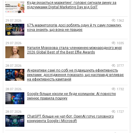
Куди рухається маркетинг: головні сигнали ринку за
підсумками Digital Marketing Day від GoIT
29.07.2026
1362
67% маркетологів досі роблять одну й ту саму помилку,
хоча знають, що вона не працює
29.07.2026
1035
Наталія Морозова стала членкинею міжнародного журі
2026 Global Best of the Best Effie Awards
28.07.2026
3777
AI-креативи самі по собі не підвищують ефективність
реклами: дослідження показало, що насправді впливає
на ефективність кампаній
28.07.2026
1732
Google більше ніколи не буде колишнім: AI повністю
змінює правила пошуку
28.07.2026
1727
ChatGPT більше не чат-бот: OpenAI готує головного
конкурента Google і Microsoft