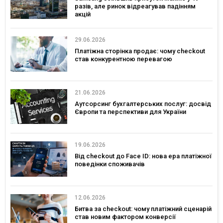
разів, але ринок відреагував падінням
акцій
29.06.2026
Платіжна сторінка продає: чому checkout
став конкурентною перевагою
21.06.2026
Аутсорсинг бухгалтерських послуг: досвід
Європи та перспективи для України
19.06.2026
Від checkout до Face ID: нова ера платіжної
поведінки споживачів
12.06.2026
Битва за checkout: чому платіжний сценарій
став новим фактором конверсії