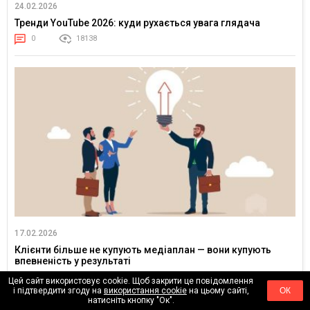
24.02.2026
Тренди YouTube 2026: куди рухається увага глядача
0
18138
17.02.2026
Клієнти більше не купують медіаплан — вони купують
впевненість у результаті
0
24554
Цей сайт використовує cookie. Щоб закрити це повідомлення
і підтвердити згоду на
використання cookie
на цьому сайті,
ОК
натисніть кнопку "Ок".