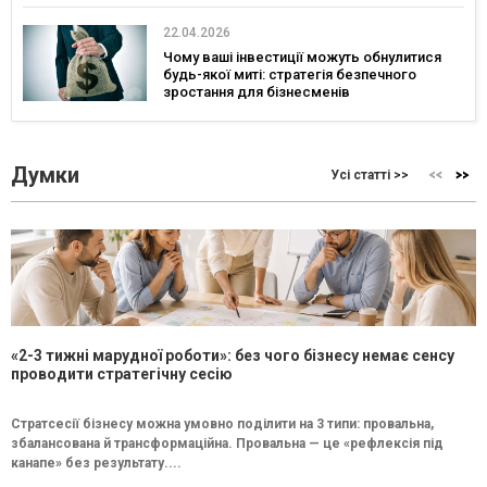
22.04.2026
Чому ваші інвестиції можуть обнулитися
будь-якої миті: стратегія безпечного
зростання для бізнесменів
Думки
Усі статті >>
«2-3 тижні марудної роботи»: без чого бізнесу немає сенсу
проводити стратегічну сесію
Стратсесії бізнесу можна умовно поділити на 3 типи: провальна,
збалансована й трансформаційна. Провальна — це «рефлексія під
канапе» без результату....