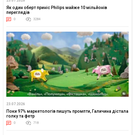
25.07.2026
Як один оберт приніс Philips майже 10 мільйонів
переглядів
0
3284
23.07.2026
Поки 97% маркетологів пишуть промпти, Галичина дістала
голку та фетр
0
718