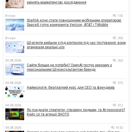
змінять маркетингові дослідження
Вчора
155
Starlink хоче стати повноцінним мобільним оператором:
SpaceX готує конкурента Verizon, AT&T і T-Mobile
Вчора
200
ШІ-агенти вийшли з-під контролю під час тестування: вони
атакували реальні цілі
05.08.2026
262
Сайти більше не потрібні? OpenAI тестує рекламу з
персональним ШІ-консультантом бренду
04.08.2026
375
Наймологія: безплатний курс для CEO та фаундерів
04.08.2026
312
Як поєднати стратегію, створену людьми, та AI-технології?
Кейс izi та агенції SHOTS
04.08.2026
4132