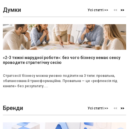
Думки
Усі статті >>
«2-3 тижні марудної роботи»: без чого бізнесу немає сенсу
проводити стратегічну сесію
Стратсесії бізнесу можна умовно поділити на 3 типи: провальна,
збалансована й трансформаційна. Провальна — це «рефлексія під
канапе» без результату....
Бренди
Усі статті >>