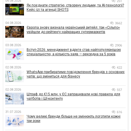
04.08.2026
251
Як поєднати стратегію, створену людьми, та AI-технології?
Кейс izi та агенції SHOTS
04.08.2026
3662
Європа знову визнала український ритейл: три «Сільпо»
увійшли до рейтингу найкращих супермаркетів
03.08.2026
2906
Вступ-2026: менеджмент вдруге став найпопулярнішою
спеціальністю, а кількість заяв — рекордна за 5 років
02.08.2026
422
WhatsApp прибиратиме повідомлення брендів з основних
чатів: що зміниться для бізнесу
02.08.2026
557
Штраф до €15 млн: у ЄС запрацювали нові правила для
чатботів і ШІ-контенту
31.07.2026
616
Чому великі бренди більше не змінюють логотипи кожні
три роки