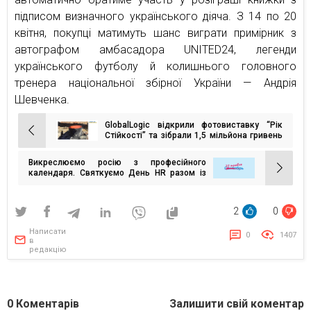
підписом визначного українського діяча. З 14 по 20
квітня, покупці матимуть шанс виграти примірник з
автографом амбасадора UNITED24, легенди
українського футболу й колишнього головного
тренера національної збірної України — Андрія
Шевченка.
GlobalLogic відкрили фотовиставку “Рік
Навігація
Стійкості” та зібрали 1,5 мільйона гривень
для “Повернись живим”
записів
Викреслюємо росію з професійного
календаря. Святкуємо День HR разом із
цивілізованим світом — 20 травня
2
0
Написати
0
1407
в
редакцію
0
Коментарів
Залишити свій коментар