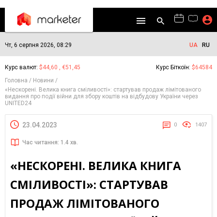
Чт, 6 серпня 2026, 08:29
UA
RU
Курс валют:
$44,60 , €51,45
Курс Біткоїн:
$64584
Головна
Новини
«Нескорені. Велика книга сміливості»: стартував продаж лімітованого
видання про події війни для збору коштів на відбудову України через
UNITED24
23.04.2023
0
1407
Час читання: 1.4 хв.
«НЕСКОРЕНІ. ВЕЛИКА КНИГА
СМІЛИВОСТІ»: СТАРТУВАВ
ПРОДАЖ ЛІМІТОВАНОГО