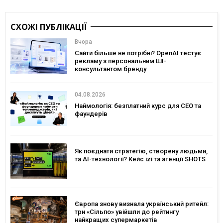
СХОЖІ ПУБЛІКАЦІЇ
Вчора
Сайти більше не потрібні? OpenAI тестує
рекламу з персональним ШІ-
консультантом бренду
04.08.2026
Наймологія: безплатний курс для CEO та
фаундерів
Як поєднати стратегію, створену людьми,
та AI-технології? Кейс izi та агенції SHOTS
Європа знову визнала український ритейл:
три «Сільпо» увійшли до рейтингу
найкращих супермаркетів