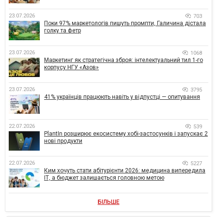
23.07.2026
703
Поки 97% маркетологів пишуть промпти, Галичина дістала
голку та фетр
23.07.2026
1068
Маркетинг як стратегічна зброя: інтелектуальний тил 1-го
корпусу НГУ «Азов»
23.07.2026
3795
41% українців працюють навіть у відпустці — опитування
22.07.2026
539
PlantIn розширює екосистему хобі-застосунків і запускає 2
нові продукти
22.07.2026
5227
Ким хочуть стати абітурієнти 2026: медицина випередила
ІТ, а бюджет залишається головною метою
БІЛЬШЕ