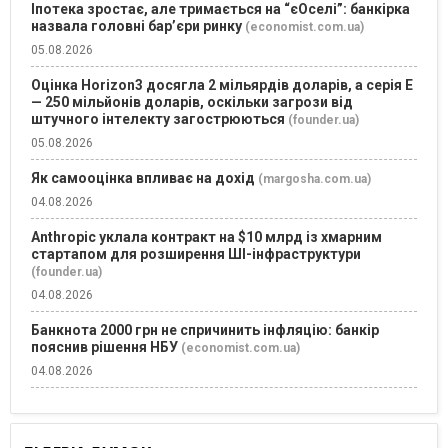
Іпотека зростає, але тримається на “єОселі”: банкірка
назвала головні бар’єри ринку
(economist.com.ua)
05.08.2026
Оцінка Horizon3 досягла 2 мільярдів доларів, а серія E
— 250 мільйонів доларів, оскільки загрози від
штучного інтелекту загострюються
(founder.ua)
05.08.2026
Як самооцінка впливає на дохід
(margosha.com.ua)
04.08.2026
Anthropic уклала контракт на $10 млрд із хмарним
стартапом для розширення ШІ-інфраструктури
(founder.ua)
04.08.2026
Банкнота 2000 грн не спричинить інфляцію: банкір
пояснив рішення НБУ
(economist.com.ua)
04.08.2026