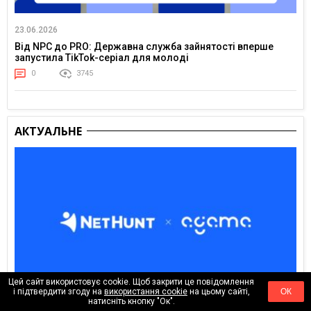
23.06.2026
Від NPC до PRO: Державна служба зайнятості вперше
запустила TikTok-серіал для молоді
0
3745
АКТУАЛЬНЕ
Цей сайт використовує cookie. Щоб закрити це повідомлення
і підтвердити згоду на
використання cookie
на цьому сайті,
ОК
натисніть кнопку "Ок".