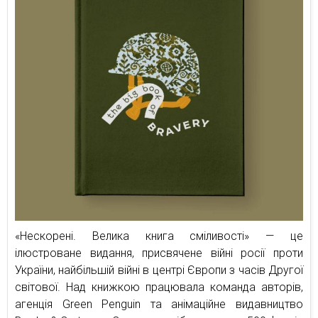
«Нескорені. Велика книга сміливості» — це
ілюстроване видання, присвячене війні росії проти
України, найбільшій війні в центрі Європи з часів Другої
світової. Над книжкою працювала команда авторів,
агенція Green Penguin та анімаційне видавництво