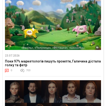
23.07.2026
Поки 97% маркетологів пишуть промпти, Галичина дістала
голку та фетр
0
703