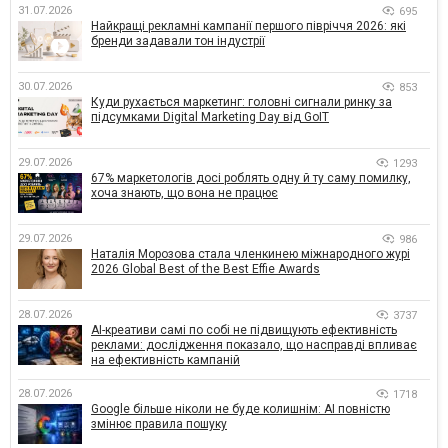
31.07.2026
695
Найкращі рекламні кампанії першого півріччя 2026: які
бренди задавали тон індустрії
30.07.2026
853
Куди рухається маркетинг: головні сигнали ринку за
підсумками Digital Marketing Day від GoIT
29.07.2026
1293
67% маркетологів досі роблять одну й ту саму помилку,
хоча знають, що вона не працює
29.07.2026
986
Наталія Морозова стала членкинею міжнародного журі
2026 Global Best of the Best Effie Awards
28.07.2026
3737
AI-креативи самі по собі не підвищують ефективність
реклами: дослідження показало, що насправді впливає
на ефективність кампаній
28.07.2026
1718
Google більше ніколи не буде колишнім: AI повністю
змінює правила пошуку