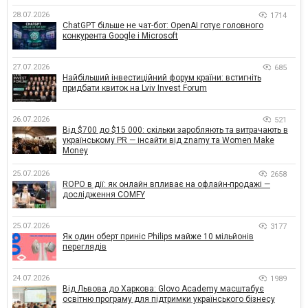
28.07.2026
1714
ChatGPT більше не чат-бот: OpenAI готує головного
конкурента Google і Microsoft
27.07.2026
685
Найбільший інвестиційний форум країни: встигніть
придбати квиток на Lviv Invest Forum
26.07.2026
521
Від $700 до $15 000: скільки заробляють та витрачають в
українському PR — інсайти від znamy та Women Make
Money
25.07.2026
2658
ROPO в дії: як онлайн впливає на офлайн-продажі —
дослідження COMFY
25.07.2026
3177
Як один оберт приніс Philips майже 10 мільйонів
переглядів
24.07.2026
1989
Від Львова до Харкова: Glovo Academy масштабує
освітню програму для підтримки українського бізнесу