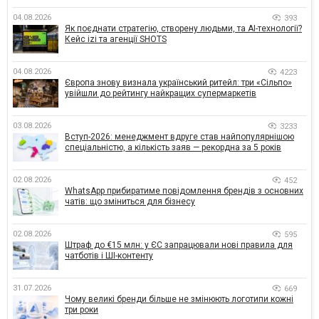
04.08.2026
393
Як поєднати стратегію, створену людьми, та AI-технології?
Кейс izi та агенції SHOTS
04.08.2026
4223
Європа знову визнала український ритейл: три «Сільпо»
увійшли до рейтингу найкращих супермаркетів
03.08.2026
3233
Вступ-2026: менеджмент вдруге став найпопулярнішою
спеціальністю, а кількість заяв — рекордна за 5 років
02.08.2026
452
WhatsApp прибиратиме повідомлення брендів з основних
чатів: що зміниться для бізнесу
02.08.2026
595
Штраф до €15 млн: у ЄС запрацювали нові правила для
чатботів і ШІ-контенту
31.07.2026
669
Чому великі бренди більше не змінюють логотипи кожні
три роки