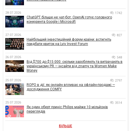
28.07.2026
1742
ChatGPT більше не чат-бот: OpenAI готує головного
конкурента Google і Microsoft
27.07.2026
827
Найбільший інвестиційний форум країни: встигніть
придбати квиток на Lviv Invest Forum
26.07.2026
548
Від $700 до $15 000: скільки заробляють та витрачають в
українському PR — інсайти від znamy та Women Make
Money
25.07.2026
2797
ROPO в дії: як онлайн впливає на офлайн-продажі —
дослідження COMFY
25.07.2026
3514
Як один оберт приніс Philips майже 10 мільйонів
переглядів
БІЛЬШЕ