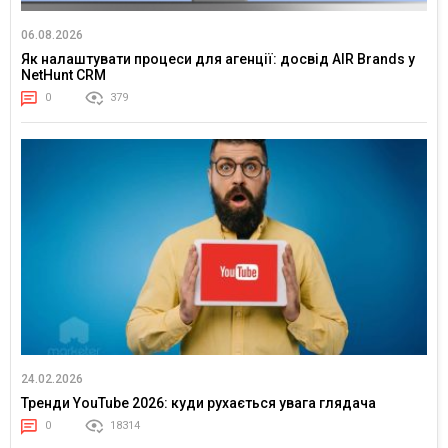
06.08.2026
Як налаштувати процеси для агенції: досвід AIR Brands у
NetHunt CRM
0
379
24.02.2026
Тренди YouTube 2026: куди рухається увага глядача
0
18314