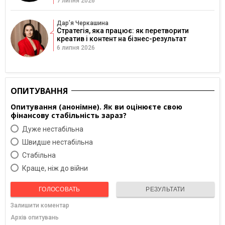
7 липня 2026
Дарʼя Черкашина
Стратегія, яка працює: як перетворити
креатив і контент на бізнес-результат
6 липня 2026
ОПИТУВАННЯ
Опитування (анонімне). Як ви оцінюєте свою
фінансову стабільність зараз?
Дуже нестабільна
Швидше нестабільна
Cтабільна
Краще, ніж до війни
ГОЛОСОВАТЬ
РЕЗУЛЬТАТИ
Залишити коментар
Архів опитувань