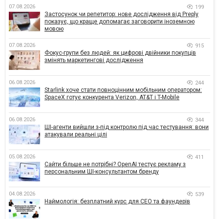
07.08.2026
199
Застосунок чи репетитор: нове дослідження від Preply
показує, що краще допомагає заговорити іноземною
мовою
07.08.2026
915
Фокус-групи без людей: як цифрові двійники покупців
змінять маркетингові дослідження
06.08.2026
244
Starlink хоче стати повноцінним мобільним оператором:
SpaceX готує конкурента Verizon, AT&T і T-Mobile
06.08.2026
344
ШІ-агенти вийшли з-під контролю під час тестування: вони
атакували реальні цілі
05.08.2026
411
Сайти більше не потрібні? OpenAI тестує рекламу з
персональним ШІ-консультантом бренду
04.08.2026
539
Наймологія: безплатний курс для CEO та фаундерів