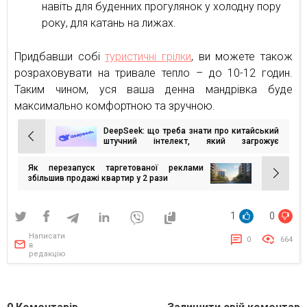
навіть для буденних прогулянок у холодну пору
року, для катань на лижах.
Придбавши собі
туристичні грілки
, ви можете також
розраховувати на тривале тепло – до 10-12 годин.
Таким чином, уся ваша денна мандрівка буде
максимально комфортною та зручною.
DeepSeek: що треба знати про китайський
Навігація
штучний інтелект, який загрожує
перевернути ринок
записів
Як перезапуск таргетованої реклами
збільшив продажі квартир у 2 рази
1
0
Написати
0
664
в
редакцію