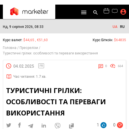
Нд, 9 серпня 2026, 08:33
UA
RU
Курс валют:
$44,65 , €51,60
Курс Біткоїн:
$64835
Головна
Пресрелізи
Туристичні грілки: особливості та переваги використання
04.02.2025
PR
0
664
Час читання: 1.7 хв.
ТУРИСТИЧНІ ГРІЛКИ:
ОСОБЛИВОСТІ ТА ПЕРЕВАГИ
ВИКОРИСТАННЯ
1
0