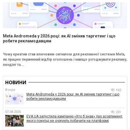
Meta Andromeda у 2026 році: як AI змінив таргетинг і що
робити рекламодавцям
Чому креатив став ключовим сигналом для рекламної системи Meta,
як працює первинний відбір оголошень і навіщо узгоджувати рекламу,
лендінг та...
НОВИНИ
Вчора
162
Meta Andromeda у 2026 році: як AI змінив таргетинг і що
робити рекламодавцям
07.08.2026
231
EVA.UA запустила кампанію «Хто б знав» про асортимент,
якого покупці не очікують побачити на платформі