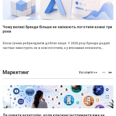
Чому великі бренди більше не змінюють логотипи кожні три
роки
Епоха гучних ребрендингів добігає кінця. У 2026 році бренди дедалі
частіше інвестують не в нові логотипи, а у впізнавані елементи,...
Маркетинг
Усі статті >>
Де шукати аудиторію, коли класичні інструменти вже не