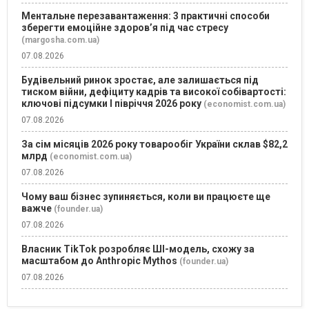
Ментальне перезавантаження: 3 практичні способи
зберегти емоційне здоров’я під час стресу
(margosha.com.ua)
07.08.2026
Будівельний ринок зростає, але залишається під
тиском війни, дефіциту кадрів та високої собівартості:
ключові підсумки І півріччя 2026 року
(economist.com.ua)
07.08.2026
За сім місяців 2026 року товарообіг України склав $82,2
млрд
(economist.com.ua)
07.08.2026
Чому ваш бізнес зупиняється, коли ви працюєте ще
важче
(founder.ua)
07.08.2026
Власник TikTok розробляє ШІ-модель, схожу за
масштабом до Anthropic Mythos
(founder.ua)
07.08.2026