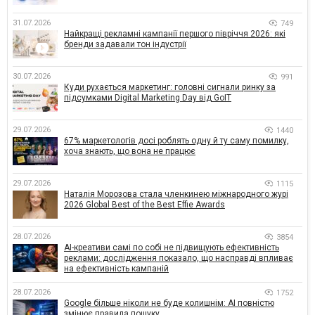
31.07.2026
749
Найкращі рекламні кампанії першого півріччя 2026: які
бренди задавали тон індустрії
30.07.2026
991
Куди рухається маркетинг: головні сигнали ринку за
підсумками Digital Marketing Day від GoIT
29.07.2026
1440
67% маркетологів досі роблять одну й ту саму помилку,
хоча знають, що вона не працює
29.07.2026
1115
Наталія Морозова стала членкинею міжнародного журі
2026 Global Best of the Best Effie Awards
28.07.2026
3854
AI-креативи самі по собі не підвищують ефективність
реклами: дослідження показало, що насправді впливає
на ефективність кампаній
28.07.2026
1752
Google більше ніколи не буде колишнім: AI повністю
змінює правила пошуку