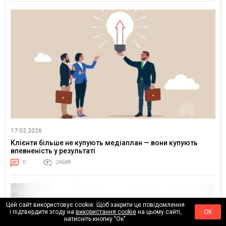
17.02.2026
Клієнти більше не купують медіаплан — вони купують
впевненість у результаті
0
24688
Цей сайт використовує cookie. Щоб закрити це повідомлення
і підтвердити згоду на
використання cookie
на цьому сайті,
ОК
натисніть кнопку "Ок".