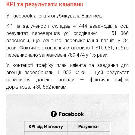
KPI та результати кампанії
У Facebook агенція опублікувала 8 дописів.
КРІ із залученості складав 4 444 взаємодії, а ось
результат перевершив усі сподівання — 151 366
взаємодій, що означає перевиконання планів у 34
рази. Фактичне охоплення становило 1 315 651, тобто
перевиконало заплановані 789 474 у 1,5 рази.
У контексті трафіку план клієнта та завдання для
агенції передбачали 1 053 кліки. І цей результат
залишився далеко позаду — фактичні цифри
дорівнювали 30 552 клікам.