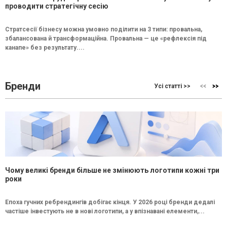
проводити стратегічну сесію
Стратсесії бізнесу можна умовно поділити на 3 типи: провальна,
збалансована й трансформаційна. Провальна — це «рефлексія під
канапе» без результату....
Бренди
Усі статті >>
Чому великі бренди більше не змінюють логотипи кожні три
роки
Епоха гучних ребрендингів добігає кінця. У 2026 році бренди дедалі
частіше інвестують не в нові логотипи, а у впізнавані елементи,...