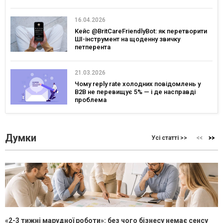
16.04.2026
Кейс @BritCareFriendlyBot: як перетворити
ШІ-інструмент на щоденну звичку
петперента
21.03.2026
Чому reply rate холодних повідомлень у
B2B не перевищує 5% — і де насправді
проблема
Думки
Усі статті >>
«2-3 тижні марудної роботи»: без чого бізнесу немає сенсу