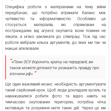
Специфіка роботи з матеріалами на тему війни
передбачає, що потрібно втримати баланс між
чутливістю та інформативністю. Особливо це
стосується матеріалів, які спрямовані на
постраждалих від агресії окупанта: вони повинні не
лякати, а м’яко закликати до співпраці. Тож під час
роботи вибрали кілька аргументів, до яких ми так чи
інакше апелювали.
«Поки ЗСУ боронять країну на передовій, ви
також можете допомогти: розкажіть правду про
злочини рф».
Ще один важливий нюанс: необхідність аргументувати
такий серйозний крок. Щоб люди докладали зусиль та
наважувалися робити фото та відео навіть на
тимчасово окупованих територіях, потрібна чітка
мотивація та розуміння мети таких дій. Через це ми