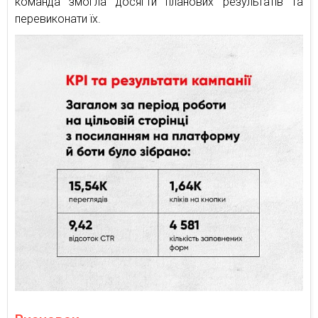
команда змогла досягти планових результатів та
перевиконати їх.