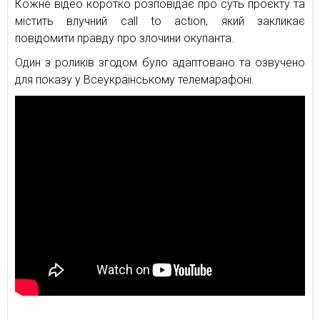
Кожне відео коротко розповідає про суть проєкту та
містить влучний call to action, який закликає
повідомити правду про злочини окупанта.
Один з роликів згодом було адаптовано та озвучено
для показу у Всеукраїнському телемарафоні.