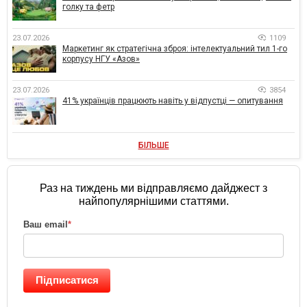
голку та фетр
23.07.2026
1109
Маркетинг як стратегічна зброя: інтелектуальний тил 1-го
корпусу НГУ «Азов»
23.07.2026
3854
41% українців працюють навіть у відпустці — опитування
БІЛЬШЕ
Раз на тиждень ми відправляємо дайджест з
найпопулярнішими статтями.
Ваш email
*
Підписатися