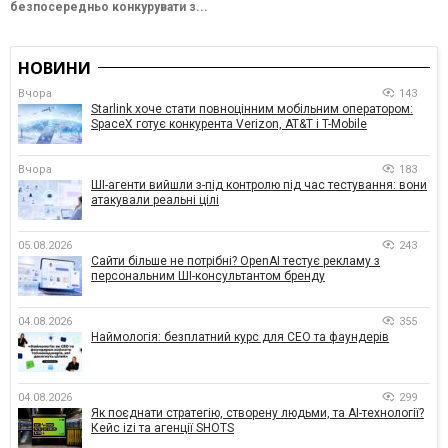
безпосередньо конкурувати з...
НОВИНИ
Вчора
143
Starlink хоче стати повноцінним мобільним оператором:
SpaceX готує конкурента Verizon, AT&T і T-Mobile
Вчора
183
ШІ-агенти вийшли з-під контролю під час тестування: вони
атакували реальні цілі
05.08.2026
243
Сайти більше не потрібні? OpenAI тестує рекламу з
персональним ШІ-консультантом бренду
04.08.2026
355
Наймологія: безплатний курс для CEO та фаундерів
04.08.2026
299
Як поєднати стратегію, створену людьми, та AI-технології?
Кейс izi та агенції SHOTS