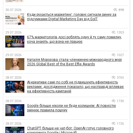
30.07.2026
898
Куди рухається маркетинг: головні сигнали ринку за
підсумками Digital Marketing Day від GoIT
29.07.2026
1353
67% маркетологів досі роблять одну й ту саму помилку,
хоча знають, що вона не працює
29.07.2026
1027
Наталія Морозова стала членкинею міжнародного журі
2026 Global Best of the Best Effie Awards
28.07.2026
3765
AI-креативи самі по собі не підвищують ефективність
реклами: дослідження показало, що насправді впливає
на ефективність кампаній
28.07.2026
1730
Google більше ніколи не буде колишнім: AI повністю
змінює правила пошуку
28.07.2026
1726
ChatGPT більше не чат-бот: OpenAI готує головного
конкурента Google і Microsoft