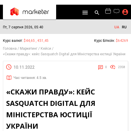
Пт, 7 серпня 2026, 05:40
UA
RU
Курс валют:
$44,65 , €51,45
Курс Біткоїн:
$64269
Головна
Маркетинг
Кейси
«Cкажи правду»: кейс Sasquatch Digital для Міністерства юстиції України
10.11.2022
0
2358
Час читання: 4.5 хв.
«CКАЖИ ПРАВДУ»: КЕЙС
SASQUATCH DIGITAL ДЛЯ
МІНІСТЕРСТВА ЮСТИЦІЇ
УКРАЇНИ