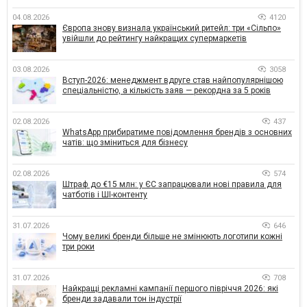
04.08.2026
4120
Європа знову визнала український ритейл: три «Сільпо»
увійшли до рейтингу найкращих супермаркетів
03.08.2026
3058
Вступ-2026: менеджмент вдруге став найпопулярнішою
спеціальністю, а кількість заяв — рекордна за 5 років
02.08.2026
437
WhatsApp прибиратиме повідомлення брендів з основних
чатів: що зміниться для бізнесу
02.08.2026
574
Штраф до €15 млн: у ЄС запрацювали нові правила для
чатботів і ШІ-контенту
31.07.2026
646
Чому великі бренди більше не змінюють логотипи кожні
три роки
31.07.2026
708
Найкращі рекламні кампанії першого півріччя 2026: які
бренди задавали тон індустрії