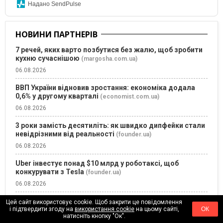
Надано SendPulse
НОВИНИ ПАРТНЕРІВ
7 речей, яких варто позбутися без жалю, щоб зробити
кухню сучаснішою
(margosha.com.ua)
06.08.2026
ВВП України відновив зростання: економіка додала
0,6% у другому кварталі
(economist.com.ua)
06.08.2026
3 роки замість десятиліть: як швидко дипфейки стали
невідрізними від реальності
(founder.ua)
06.08.2026
Uber інвестує понад $10 млрд у роботаксі, щоб
конкурувати з Tesla
(founder.ua)
06.08.2026
7 потужних способів перетворити відмову на нові
Цей сайт використовує cookie. Щоб закрити це повідомлення
можливості та успіх
і підтвердити згоду на
використання cookie
на цьому сайті,
ОК
(founder.ua)
натисніть кнопку "Ок".
05.08.2026