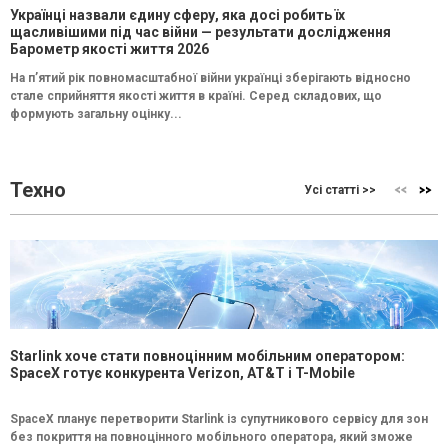
Українці назвали єдину сферу, яка досі робить їх
щасливішими під час війни — результати дослідження
Барометр якості життя 2026
На п’ятий рік повномасштабної війни українці зберігають відносно
стале сприйняття якості життя в країні. Серед складових, що
формують загальну оцінку...
Техно
Усі статті >>
Starlink хоче стати повноцінним мобільним оператором:
SpaceX готує конкурента Verizon, AT&T і T-Mobile
SpaceX планує перетворити Starlink із супутникового сервісу для зон
без покриття на повноцінного мобільного оператора, який зможе