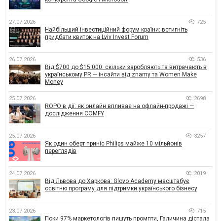
27.07.2026
725
Найбільший інвестиційний форум країни: встигніть
придбати квиток на Lviv Invest Forum
26.07.2026
536
Від $700 до $15 000: скільки заробляють та витрачають в
українському PR — інсайти від znamy та Women Make
Money
25.07.2026
2698
ROPO в дії: як онлайн впливає на офлайн-продажі —
дослідження COMFY
25.07.2026
3257
Як один оберт приніс Philips майже 10 мільйонів
переглядів
24.07.2026
2019
Від Львова до Харкова: Glovo Academy масштабує
освітню програму для підтримки українського бізнесу
23.07.2026
715
Поки 97% маркетологів пишуть промпти, Галичина дістала