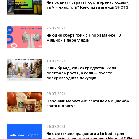
Як поєднати стратегію, створену людьми,
та AI-технології? Кейс izi та агенції SHOTS
25.07.2026
Як один оберт приніс Philips майже 10
мільйонів переглядів
10.07.2026
Один бренд, кілька продуктів. Коли
портфель росте, а коли — просто
перерозподіляє покупців
08.07.2026
Сезонний маркетинг: грати на емоціях або
грати в довгу?
06.07.2026
Як ефективно працювати з LinkedIn для
продажів: 4 поради від agama і NetHunt CRM