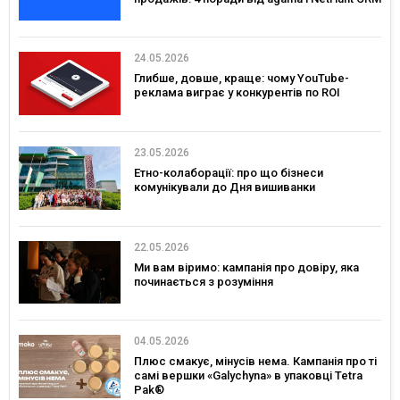
24.05.2026
Глибше, довше, краще: чому YouTube-
реклама виграє у конкурентів по ROI
23.05.2026
Етно-колаборації: про що бізнеси
комунікували до Дня вишиванки
22.05.2026
Ми вам віримо: кампанія про довіру, яка
починається з розуміння
04.05.2026
Плюс смакує, мінусів нема. Кампанія про ті
самі вершки «Galychyna» в упаковці Tetra
Pak®