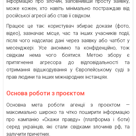
інформацію про злочин, заповнивши просту заявку,
може кожен, хто навіть мінімально постраждав від
російської агресії або став її свідком.
Працює це так: користувач збирає докази (фото,
відео), зазначає місце, час та інших учасників події,
після чого надсилає дані через заявку або чатбот у
месенджері. Усе анонімно та конфіденційно, тож
свідкам нема чого боятися. Метою збору є
притягнення агресора до відповідальності та
отримання відшкодування у Європейському суді з
прав людини та інших міжнародних інстанціях.
Основа роботи з проєктом
Основна мета роботи агенції з проєктом —
максимально широко та чітко поширити інформацію
про кампанію «Скажи правду» (платформа і боти)
серед українців, які стали свідками злочинів рф, та
залучити причетних.