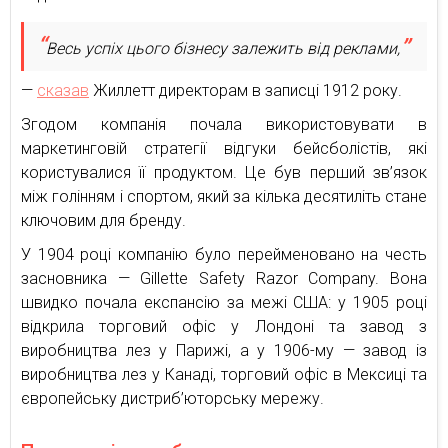
Весь успіх цього бізнесу залежить від реклами,
—
сказав
Жиллетт директорам в записці 1912 року.
Згодом компанія почала використовувати в
маркетинговій стратегії відгуки бейсболістів, які
користувалися її продуктом. Це був перший зв’язок
між голінням і спортом, який за кілька десятиліть стане
ключовим для бренду.
У 1904 році компанію було перейменовано на честь
засновника — Gillette Safety Razor Company. Вона
швидко почала експансію за межі США: у 1905 році
відкрила торговий офіс у Лондоні та завод з
виробництва лез у Парижі, а у 1906-му — завод із
виробництва лез у Канаді, торговий офіс в Мексиці та
європейську дистриб’юторську мережу.