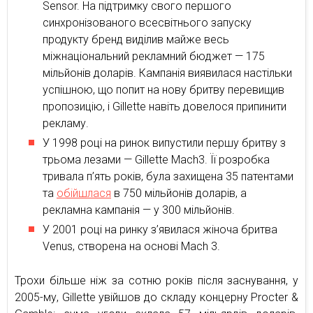
Sensor. На підтримку свого першого
синхронізованого всесвітнього запуску
продукту бренд виділив майже весь
міжнаціональний рекламний бюджет — 175
мільйонів доларів. Кампанія виявилася настільки
успішною, що попит на нову бритву перевищив
пропозицію, і Gillette навіть довелося припинити
рекламу.
У 1998 році на ринок випустили першу бритву з
трьома лезами — Gillette Mach3. Її розробка
тривала п’ять років, була захищена 35 патентами
та
обійшлася
в 750 мільйонів доларів, а
рекламна кампанія — у 300 мільйонів.
У 2001 році на ринку з’явилася жіноча бритва
Venus, створена на основі Mach 3.
Трохи більше ніж за сотню років після заснування, у
2005-му, Gillette увійшов до складу концерну Procter &