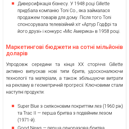
Диверсифікація бізнесу. У 1948 році Gillette
придбала компанію Toni Co., яка займалася
продажем товарів для дому. Після того Toni
спонсорувала телевізійний хіт «Артур Годфрі та
його друзі» і конкурс «Міс Америка» в 1958 році.
Маркетингові бюджети на сотні мільйонів
доларів
Упродовж середини та кінця ХХ сторіччя Gillette
активно випускав нові типи бритв, удосконалюючи
технології та матеріали, а також збільшуючи витрати
на рекламу в геометричній прогресії. Ключовими стали
наступні продукти:
Super Blue з силіконовим покриттям лез (1960 рік)
та Trac II — перша бритва з подвійним лезом
(1971-й).
Good News — перша одноразова бритва,