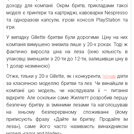
доходу для компанії. Окрім бритв, прикладами такої
моделі є принтери та картриджі, кавоварки Nespresso
та одноразові капсули, ігрові консолі PlayStation та
ігри.
У випадку Gillette бритви були дорогими. Ціну на них
компанія вимушено знизила лише у 20-х роках. Тоді ж
фактично виросла ціна на леза (їхню кількість в
упаковці зменшили з 20-ти до 12-ти, залишивши ціну в
1 долар незмінною).
Отже, тільки у 20-х Gillette, як і конкуренти,
почав
діяти
за класичною моделлю бритви та лез. Чи винайшли в
компанії цю модель, чи наслідували її — питання
відкрите. Але оскільки саме Жиллетт розробив першу
безпечну бритву зі змінними лезами та наголошував
на їхньому безперервному споживанні (йому
приписують фразу: «Дайте їм бритву. Продайте їм
леза»), саме його часто називають винахідником
моделі «razor and blades».