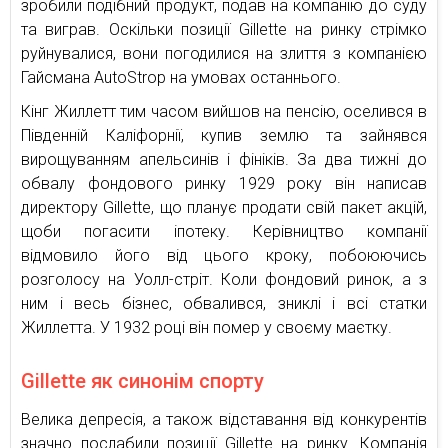
зробили подібний продукт, подав на компанію до суду
та виграв. Оскільки позиції Gillette на ринку стрімко
руйнувалися, вони погодилися на злиття з компанією
Гайсмана AutoStrop на умовах останнього.
Кінг Жиллетт тим часом вийшов на пенсію, оселився в
Південній Каліфорнії, купив землю та зайнявся
вирощуванням апельсинів і фініків. За два тижні до
обвалу фондового ринку 1929 року він написав
директору Gillette, що планує продати свій пакет акцій,
щоби погасити іпотеку. Керівництво компанії
відмовило його від цього кроку, побоюючись
розголосу на Уолл-стріт. Коли фондовий ринок, а з
ним і весь бізнес, обвалився, зниклі і всі статки
Жиллетта. У 1932 році він помер у своєму маєтку.
Gillette як синонім спорту
Велика депресія, а також відставання від конкурентів
значно послабили позиції Gillette на ринку. Компанія