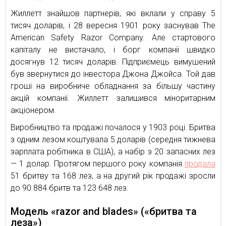
Жиллетт знайшов партнерів, які вклали у справу 5
тисяч доларів, і 28 вересня 1901 року заснував The
American Safety Razor Company. Але стартового
капіталу не вистачало, і борг компанії швидко
досягнув 12 тисяч доларів. Підприємець вимушений
був звернутися до інвестора Джона Джойса. Той дав
гроші на виробниче обладнання за більшу частину
акцій компанії. Жиллетт залишився міноритарним
акціонером.
Виробництво та продажі почалося у 1903 році. Бритва
з одним лезом коштувала 5 доларів (середня тижнева
зарплата робітника в США), а набір з 20 запасних лез
— 1 долар. Протягом першого року компанія
продала
51 бритву та 168 лез, а на другий рік продажі зросли
до 90 884 бритв та 123 648 лез.
Модель «razor and blades» («бритва та
леза»)