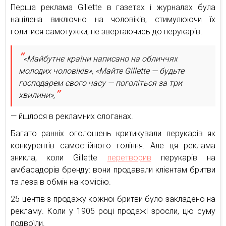
Перша реклама Gillette в газетах і журналах була
націлена виключно на чоловіків, стимулюючи їх
голитися самотужки, не звертаючись до перукарів.
«Майбутнє країни написано на обличчях
молодих чоловіків», «Майте Gillette — будьте
господарем свого часу — поголіться за три
хвилини»,
— йшлося в рекламних слоганах.
Багато ранніх оголошень критикували перукарів як
конкурентів самостійного гоління. Але ця реклама
зникла, коли Gillette
перетворив
перукарів на
амбасадорів бренду: вони продавали клієнтам бритви
та леза в обмін на комісію.
25 центів з продажу кожної бритви було закладено на
рекламу. Коли у 1905 році продажі зросли, цю суму
подвоїли.