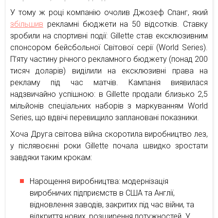
У тому ж році компанію очолив Джозеф Спанг, який
збільшив
рекламні бюджети на 50 відсотків. Ставку
зробили на спортивні події: Gillette став ексклюзивним
спонсором бейсбольної Світової серії (World Series).
П’яту частину річного рекламного бюджету (понад 200
тисяч доларів) виділили на ексклюзивні права на
рекламу під час матчів. Кампанія виявилася
надзвичайно успішною: в Gillette продали близько 2,5
мільйонів спеціальних наборів з маркуванням World
Series, що вдвічі перевищило заплановані показники.
Хоча Друга світова війна скоротила виробництво лез,
у післявоєнні роки Gillette почала швидко зростати
завдяки таким крокам:
Нарощення виробництва: модернізація
виробничих підприємств в США та Англії,
відновлення заводів, закритих під час війни, та
відкриття нових, розширення потужностей. У