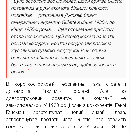
Було зроблено все можливе, щоби бритва Gillette
потрапила в руки якомога більшої кількості
чоловіків, — розповідав Джозеф Спанг,
генеральний директор Gillette з кінця 1930-х до
кінця 1950-х років. — Ідея отримання прибутку
стала неважливою. Цей період можна назвати
роками «роздач». Бритви роздавали разом із
жувальною гумкою Wrigley, кишеньковими
ножами та м’ясними консервами, а також
багатьма іншими продуктами, щоби заповнити
ринок.
В короткостроковій перспективі така стратегія
допомогла підвищити продажі. Але про
довгостроковий розвиток в компанії не
замислювались. У 1928 році один з конкурентів, Генрі
Гайсман, запатентував новий дизайн леза,
запропонував продати його Gillette, але отримав
відмову та виготовив його сам. А коли в Gillette