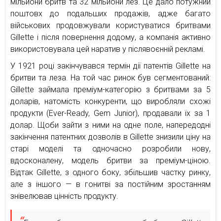
мільйони бритв та 32 мільйони лез. Це дало потужний
поштовх до подальших продажів, адже багато
військових продовжували користуватися бритвами
Gillette і після повернення додому, а компанія активно
використовувала цей наратив у післявоєнній рекламі.
У 1921 році закінчувався термін дії патентів Gillette на
бритви та леза. На той час ринок був сегментований:
Gillette займала преміум-категорію з бритвами за 5
доларів, натомість конкуренти, що виробляли схожі
продукти (Ever-Ready, Gem Junior), продавали їх за 1
долар. Щоби зайти з ними на одне поле, напередодні
закінчення патентних дозволів в Gillette знизили ціну на
старі моделі та одночасно розробили нову,
вдосконалену, модель бритви за преміум-ціною.
Відтак Gillette, з одного боку, збільшив частку ринку,
але з іншого — в гонитві за постійним зростанням
знівелював цінність продукту.