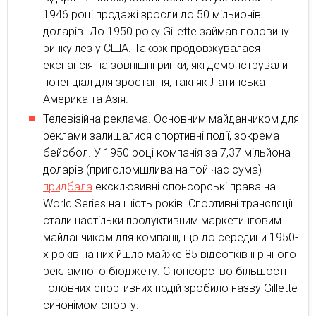
1946 році продажі зросли до 50 мільйонів
доларів. До 1950 року Gillette займав половину
ринку лез у США. Також продовжувалася
експансія на зовнішні ринки, які демонстрували
потенціал для зростання, такі як Латинська
Америка та Азія.
Телевізійна реклама. Основним майданчиком для
реклами залишалися спортивні події, зокрема —
бейсбол. У 1950 році компанія за 7,37 мільйона
доларів (приголомшлива на той час сума)
придбала
ексклюзивні спонсорські права на
World Series на шість років. Спортивні трансляції
стали настільки продуктивним маркетинговим
майданчиком для компанії, що до середини 1950-
х років на них йшло майже 85 відсотків її річного
рекламного бюджету. Спонсорство більшості
головних спортивних подій зробило назву Gillette
синонімом спорту.