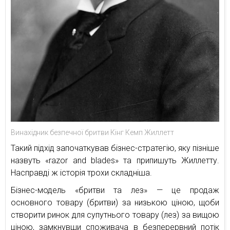
Винахідник безпечної бритви Кінг Кемп Жиллетт
Такий підхід започаткував бізнес-стратегію, яку пізніше
назвуть «razor and blades» та припишуть Жиллетту.
Насправді ж історія трохи складніша.
Бізнес-модель «бритви та лез» — це продаж
основного товару (бритви) за низькою ціною, щоби
створити ринок для супутнього товару (лез) за вищою
ціною, замкнувши споживача в безперервний потік