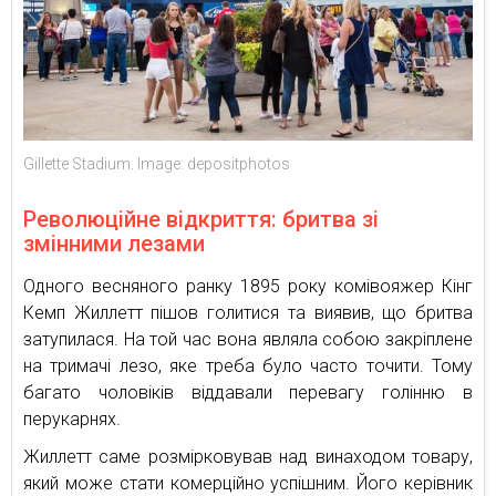
Gillette Stadium. Image: depositphotos
Революційне відкриття: бритва зі
змінними лезами
Одного весняного ранку 1895 року комівояжер Кінг
Кемп Жиллетт пішов голитися та виявив, що бритва
затупилася. На той час вона являла собою закріплене
на тримачі лезо, яке треба було часто точити. Тому
багато чоловіків віддавали перевагу голінню в
перукарнях.
Жиллетт саме розмірковував над винаходом товару,
який може стати комерційно успішним. Його керівник