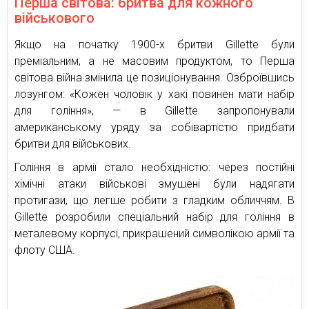
Перша світова: бритва для кожного
військового
Якщо на початку 1900-х бритви Gillette були
преміальним, а не масовим продуктом, то Перша
світова війна змінила це позиціонування. Озброївшись
лозунгом: «Кожен чоловік у хакі повинен мати набір
для гоління», — в Gillette запропонували
американському уряду за собівартістю придбати
бритви для військових.
Гоління в армії стало необхідністю: через постійні
хімічні атаки військові змушені були надягати
протигази, що легше робити з гладким обличчям. В
Gillette розробили спеціальний набір для гоління в
металевому корпусі, прикрашений символікою армії та
флоту США.