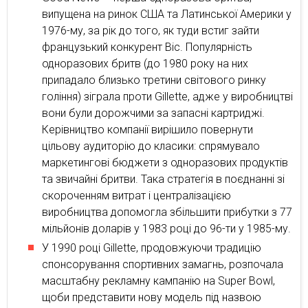
випущена на ринок США та Латинської Америки у
1976-му, за рік до того, як туди встиг зайти
французький конкурент Bic. Популярність
одноразових бритв (до 1980 року на них
припадало близько третини світового ринку
гоління) зіграла проти Gillette, адже у виробництві
вони були дорожчими за запасні картриджі.
Керівництво компанії вирішило повернути
цільову аудиторію до класики: спрямувало
маркетингові бюджети з одноразових продуктів
та звичайні бритви. Така стратегія в поєднанні зі
скороченням витрат і централізацією
виробництва допомогла збільшити прибутки з 77
мільйонів доларів у 1983 році до 96-ти у 1985-му.
У 1990 році Gillette, продовжуючи традицію
спонсорування спортивних замагнь, розпочала
масштабну рекламну кампанію на Super Bowl,
щоби представити нову модель під назвою