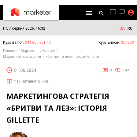
Пт, 7 серпня 2026, 16:32
UA
RU
Курс валют:
$44,65 , €51,40
Курс Біткоїн:
$64303
Головна
Маркетинг
Бренди
Маркетингова стратегія «бритви та лез»: історія Gillette
01.06.2024
0
6431
Час читання: 8.7 хв.
МАРКЕТИНГОВА СТРАТЕГІЯ
«БРИТВИ ТА ЛЕЗ»: ІСТОРІЯ
GILLETTE