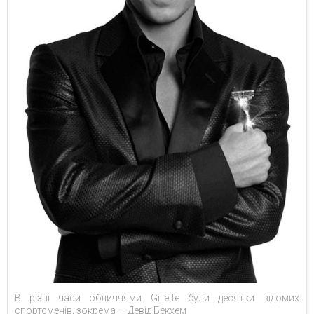
В різні часи обличчями Gillette були десятки відомих
спортсменів, зокрема — Девід Бекхем