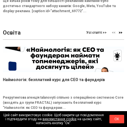
Ще кілька років тому для більшості рекламних кампаній було
достатньо стандартного набору каналів: Google, Meta, YouTube та
display-реклама. [caption id="attachment_69772"...
Освіта
Усі статті >>
Наймологія: безплатний курс для CEO та фаундерів
Рекрутингова агенція talanovyti спільно з операційною системою Core
(входять до групи FRACTAL) запускають безплатний курс
"Наймологія: як СEO та фаундерам...
Цей сайт використовує cookie. Щоб закрити це повідомлення
і підтвердити згоду на
використання cookie
на цьому сайті,
ОК
натисніть кнопку "Ок".