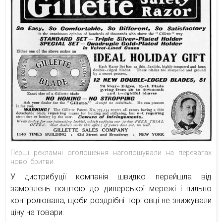
Перші рекламні оголошення наголошували на перевагах
нової бритви
У дистрибуції компанія швидко перейшла від
замовлень поштою до дилерської мережі і пильно
контролювала, щоби роздрібні торговці не знижували
ціну на товари.