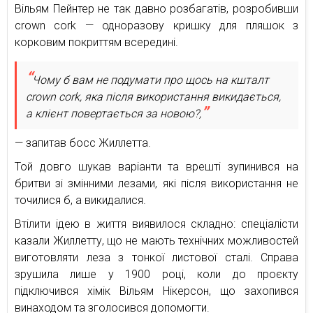
Вільям Пейнтер не так давно розбагатів, розробивши
crown cork — одноразову кришку для пляшок з
корковим покриттям всередині.
Чому б вам не подумати про щось на кшталт
crown cork, яка після використання викидається,
а клієнт повертається за новою?,
— запитав босс Жиллетта.
Той довго шукав варіанти та врешті зупинився на
бритви зі змінними лезами, які після використання не
точилися б, а викидалися.
Втілити ідею в життя виявилося складно: спеціалісти
казали Жиллетту, що не мають технічних можливостей
виготовляти леза з тонкої листової сталі. Справа
зрушила лише у 1900 році, коли до проєкту
підключився хімік Вільям Нікерсон, що захопився
винаходом та зголосився допомогти.