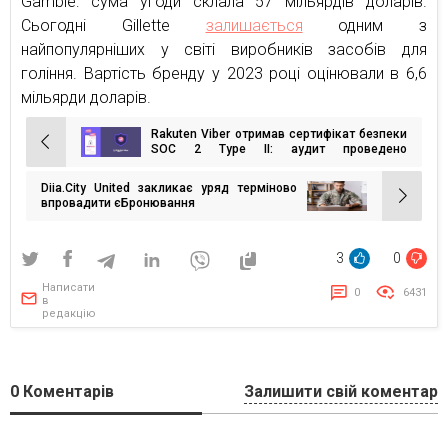
Gamble: сума угоди склала 57 мільярдів доларів.
Сьогодні Gillette
залишається
одним з
найпопулярніших у світі виробників засобів для
гоління. Вартість бренду у 2023 році оцінювали в 6,6
мільярди доларів.
Rakuten Viber отримав сертифікат безпеки
Навігація
SOC 2 Type II: аудит проведено
міжнародною компанією Ernst & Young
записів
Diia.City United закликає уряд терміново
впровадити єБронювання
3
0
Написати
0
6431
в
редакцію
0
Коментарів
Залишити свій коментар