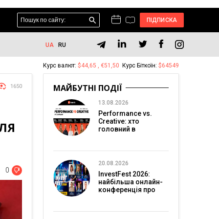
ПІДПИСКА
UA
RU
Курс валют:
$44,65 , €51,50
Курс Біткоїн:
$64549
МАЙБУТНІ ПОДІЇ
1650
13.08.2026
Performance vs.
Creative: хто
ЛЯ
головний в
перформанс-
маркетингу?
20.08.2026
0
InvestFest 2026:
найбільша онлайн-
конференція про
інвестиції