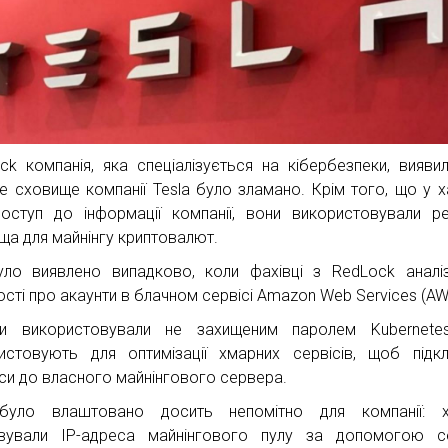
ck компанія, яка спеціалізується на кібербезпеки, вияви
е сховище компанії Tesla було зламано. Крім того, що у х
оступ до інформації компанії, вони використовували р
ща для майнінгу криптовалют.
ло виявлено випадково, коли фахівці з RedLock аналі
ості про акаунти в блачном сервісі Amazon Web Services (AW
и використовували не захищеним паролем Kubernetes
истовують для оптимізації хмарних сервісів, щоб підк
си до власного майнінгового сервера.
було влаштовано досить непомітно для компанії: х
вували IP-адреса майнінгового пулу за допомогою се