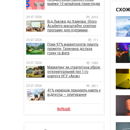
майже 10 мільйонів переглядів
СХОЖІ
24.07.2026
2010
Від Львова до Харкова: Glovo
Academy масштабує освітню
програму для підтримки
українського бізнесу
23.07.2026
711
Поки 97% маркетологів пишуть
промпти, Галичина дістала
голку та фетр
23.07.2026
1082
Маркетинг як стратегічна зброя:
інтелектуальний тил 1-го
корпусу НГУ «Азов»
23.07.2026
3811
41% українців працюють навіть у
відпустці — опитування
БІЛЬШЕ