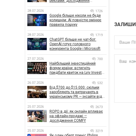
реклами: дослідження
показало, що насправді
впливає на ефективність
28.07.2026
1726
кампаній
Google більше ніколи не буде
колишнім: AI повністю змінює
ЗАЛИШИ
правила пошуку
28.07.2026
1719
ChatGPT більше не чат-бот:
OpenAI готує головного
конкурента Google і Microsoft
27.07.2026
700
Найбільший інвестиційний
форум країни: встигніть
придбати квиток на Lviv Invest
Forum
26.07.2026
532
Від $700 до $15 000: скільки
заробляють та витрачають в
українському PR — інсайти від
znamy та Women Make Money
25.07.2026
2673
ROPO в дії: як онлайн впливає
на офлайн-продажі —
дослідження COMFY
25.07.2026
3219
Як один оберт приніс Philips