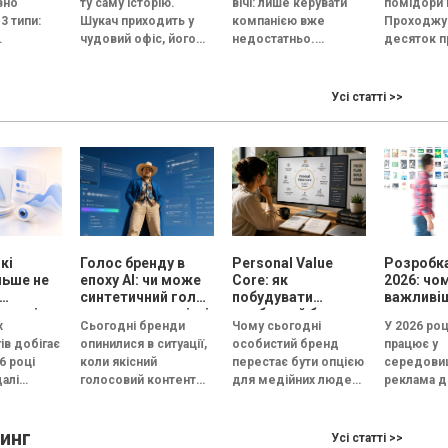
вно
ту саму історію.
вічі: лише керувати
помідори 
ну сесію
3 типи:
Шукач приходить у
компанією вже
Проходжу
чудовий офіс, його
недостатньо.
десяток п
на й
зустрічає усміхнений
Керівник тепер має
Томати в
ційна.
HR, а назва компанії...
стати обличчям
приблизно
— це
бізнесу. За даними
два-три со
Усі статті >>
 під
Edelman, 84%
схожий ви
з
людей...
схожий зап
..
кі
Голос бренду в
Personal Value
Розробка
льше не
епоху АІ: чи може
Core: як
2026: чо
синтетичний голос
побудувати
важливі
кожні
передати емоцію і
особистий бренд,
рекламу
х
Сьогодні бренди
Чому сьогодні
У 2026 роц
довіру, або всі
який працює на
ів добігає
опинилися в ситуації,
особистий бренд
працює у
бренди незабаром
вибір, довіру і
6 році
коли якісний
перестає бути опцією
середовищ
звучатимуть
статус
алі
голосовий контент
для медійних людей і
реклама д
однаково?
естують
перестав бути
стає інструментом
конкуренц
готипи, а у
конкурентною
професійного вибору,
а увага ко
инг
перевагою. Чиста
довіри та особистого
скорочуєт
Усі статті >>