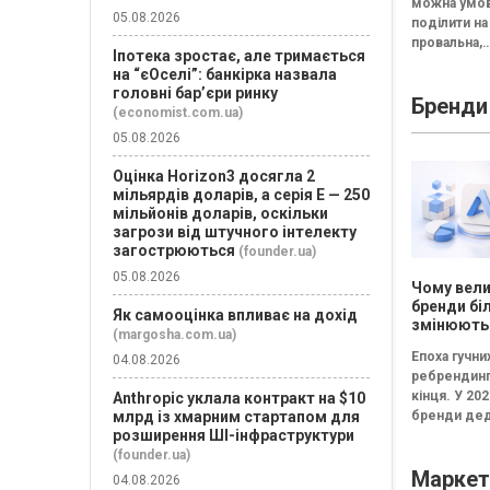
можна умо
стратегіч
05.08.2026
поділити на 
провальна,
Іпотека зростає, але тримається
збалансова
на “єОселі”: банкірка назвала
трансформа
головні бар’єри ринку
Бренди
Провальна 
(economist.com.ua)
«рефлексія
05.08.2026
канапе» бе
результату..
Оцінка Horizon3 досягла 2
мільярдів доларів, а серія E — 250
мільйонів доларів, оскільки
загрози від штучного інтелекту
загострюються
(founder.ua)
05.08.2026
Чому вели
бренди бі
Як самооцінка впливає на дохід
змінюють
(margosha.com.ua)
логотипи 
Епоха гучни
04.08.2026
три роки
ребрендинг
кінця. У 202
Anthropic уклала контракт на $10
бренди дед
млрд із хмарним стартапом для
розширення ШІ-інфраструктури
частіше інв
не в нові ло
(founder.ua)
Маркет
впізнавані
04.08.2026