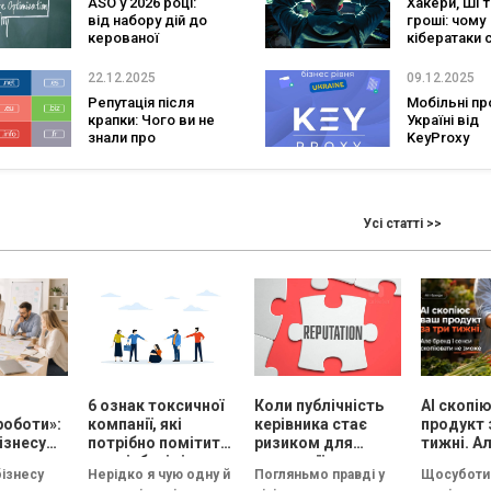
ASO у 2026 році:
Хакери, ШІ т
закупівель 
від набору дій до
гроші: чому
керованої
кібератаки 
системи
масовими і 
зростання
виграє у вій
22.12.2025
09.12.2025
алгоритмів
Репутація після
Мобільні пр
крапки: Чого ви не
Україні від
знали про
KeyProxy
національні
домени
Усі статті >>
і
6 ознак токсичної
Коли публічність
AI скопі
роботи»:
компанії, які
керівника стає
продукт 
ізнесу
потрібно помітити
ризиком для
тижні. Ал
су
на співбесіді
репутації
сенси ск
бізнесу
Нерідко я чую одну й
Погляньмо правді у
Щосуботи 
и
не змож