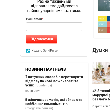
Раз на тиждень ми
відправляємо дайджест з
найпопулярнішими статтями.
Ваш email
*
Підписатися
Думки
Надано SendPulse
НОВИНИ ПАРТНЕРІВ
7 потужних способів перетворити
відмову на нові можливості та
успіх
(founder.ua)
«2-3 тижн
05.08.2026
марудної 
без чого б
5 жіночих ароматів, які збирають
немає сен
найбільше компліментів
Стратсесії 
проводит
(margosha.com.ua)