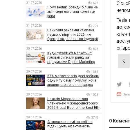
Cloud
31.07.2026
623
Чому великі бренди більше не
непом
змінюють логотипи кожні три
роки
Tesla
31.07.2026
701
до си
Найкращі рекламні кампанії
клієн
першого півріччя 2026: які
бренди задавали тон індустрії
дост
співро
30.07.2026
873
Куди рухається маркетинг:
головні сигнали ринку за
Нав
підсумками Digital Marketing
Day від GoIT
зап
29.07.2026
1315
67% маркетологів досі роблять
одну й ту саму помилку, хоча
знають, що вона не працює
Нап
29.07.2026
1003
Наталія Морозова стала
членкинею міжнародного журі
2026 Global Best of the Best Effie
Awards
28.07.2026
3749
0
Комент
AI-креативи самі по собі не
підвищують ефективність