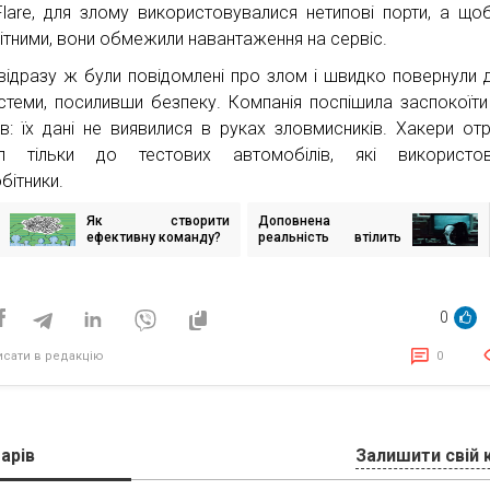
Flare, для злому використовувалися нетипові порти, а що
ітними, вони обмежили навантаження на сервіс.
 відразу ж були повідомлені про злом і швидко повернули 
стеми, посиливши безпеку. Компанія поспішила заспокоїти
тів: їх дані не виявилися в руках зловмисників. Хакери от
уп тільки до тестових автомобілів, які використов
бітники.
Як створити
Доповнена
ігація
ефективну команду?
реальність втілить
исів
ваші кошмари в життя
0
исати в редакцію
0
арів
Залишити свій 