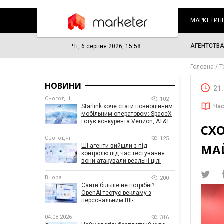
МАРКЕТИН
АГЕНТСТВ
Чт, 6 серпня 2026, 15:58
Головна
Т
НОВИНИ
21
Сьогодні
102
Starlink хоче стати повноцінним
Час
мобільним оператором: SpaceX
готує конкурента Verizon, AT&T і
СХ
T-Mobile
Сьогодні
125
МА
ШІ-агенти вийшли з-під
контролю під час тестування:
вони атакували реальні цілі
Вчора
200
Сайти більше не потрібні?
OpenAI тестує рекламу з
персональним ШІ-
консультантом бренду
04.08.2026
316