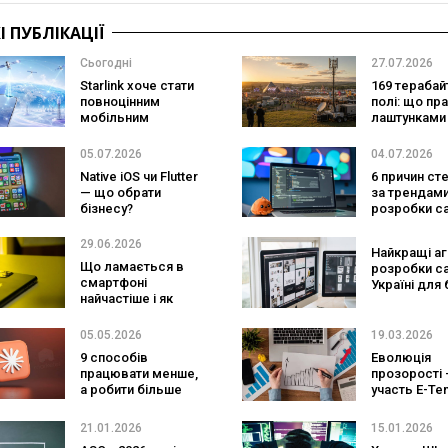
 ПУБЛІКАЦІЇ
Сьогодні
27.07.2026
Starlink хоче стати
169 терабайт
повноцінним
полі: що пр
мобільним
лаштунками
оператором:
великого
SpaceX готує
фестивалю
05.07.2026
04.07.2026
конкурента
Native iOS чи Flutter
6 причин ст
Verizon, AT&T і T-
— що обрати
за трендам
Mobile
бізнесу?
розробки са
29.06.2026
Найкращі аг
Що ламається в
розробки са
смартфоні
Україні для 
найчастіше і як
та ecommer
продовжити його
життя?
05.05.2026
19.03.2026
9 способів
Еволюція
працювати менше,
прозорості 
а робити більше
участь E-Ten
завдяки Claude
формуванні
сучасного р
21.01.2026
15.01.2026
публічних