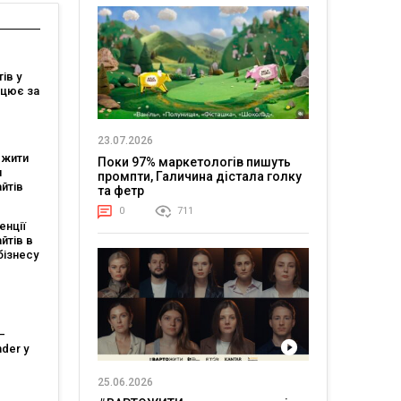
ів у
ацює за
23.07.2026
ежити
Поки 97% маркетологів пишуть
и
промпти, Галичина дістала голку
йтів
та фетр
0
711
енції
йтів в
бізнесу
ce
–
der у
инку
25.06.2026