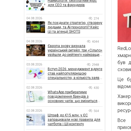
Наймологія: безплатний курс
для CEO та фаундерів
04.08.2026
274
Як поєднати стратегію, створену
людьми, та AI-технології? Кейс
izi та агенції SHOTS
04.08.2026
4044
Європа знову визнала
RedLo
український ритейл: три «Сільпо»
хмарн
увійшли до рейтингу найкращих
супермаркетів
був д
03.08.2026
2948
схови
Вступ-2026: менеджмент вдруге
став найпопулярнішою
спеціальністю, а кількість заяв
Це бу
— рекордна за 5 років
відом
02.08.2026
430
WhatsApp прибиратиме
Хакер
повідомлення брендів з
основних чатів: що зміниться
викор
для бізнесу
ресур
02.08.2026
564
Штраф до €15 млн: у ЄС
Все 
запрацювали нові правила для
чатботів і ШІ-контенту
прихо