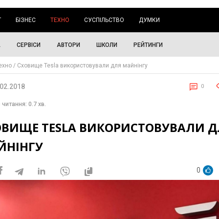
Г
БІЗНЕС
ТЕХНО
СУСПІЛЬСТВО
ДУМКИ
А
СЕРВІСИ
АВТОРИ
ШКОЛИ
РЕЙТИНГИ
ехно
Сховище Tesla використовували для майнінгу
.02.2018
0
 читання: 0.7 хв.
ОВИЩЕ TESLA ВИКОРИСТОВУВАЛИ Д
ЙНІНГУ
0