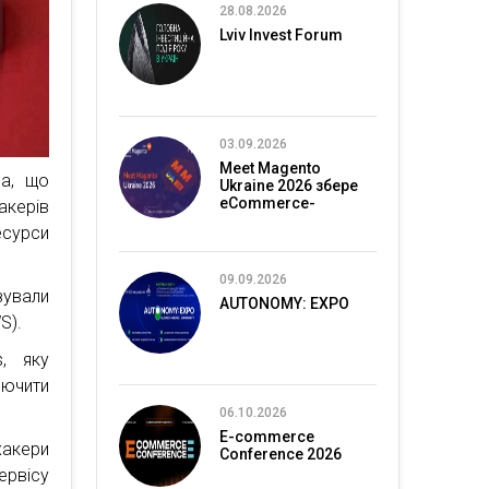
28.08.2026
Lviv Invest Forum
03.09.2026
Meet Magento
ла, що
Ukraine 2026 збере
eCommerce-
акерів
спільноту в Києві
есурси
09.09.2026
зували
AUTONOMY: EXPO
S).
, яку
лючити
06.10.2026
E-commerce
акери
Conference 2026
рвісу