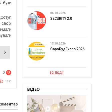
б бути
06.10.2026
доступ
SECURITY 2.0
 своїх
римали
ували
13.10.2026
ЄвроБудЕкспо 2026
0
ВСІ ПОДІЇ
1650
ВІДЕО
коментар