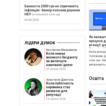
елементи,..
Банкнота 2000 грн не спричинить
інфляцію: банкір пояснив рішення
НБУ
(economist.com.ua)
04.08.2026
Як налаш
процеси 
ЛІДЕРИ ДУМОК
агенції: д
Brands у 
Костянтин Мельников
Коли агенці
CRM
Коли немає
головним 
великого бюджету:
стає час. 
як витягнути
витрачають
кампанію ідеєю
пошук потр
23 липня 2026
документа.
Освіта
збирає аналі
Анастасія Джогола
різних табли
Коли публічність
керівника стає
ризиком для
репутації
16 липня 2026