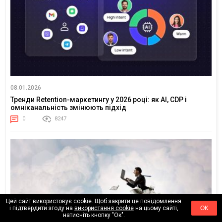
08.01.2026
Тренди Retention-маркетингу у 2026 році: як AI, CDP і
омніканальність змінюють підхід
0
8247
Цей сайт використовує cookie. Щоб закрити це повідомлення
і підтвердити згоду на
використання cookie
на цьому сайті,
ОК
натисніть кнопку "Ок".