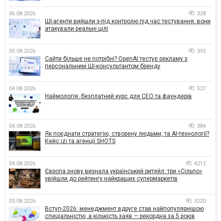
06.08.2026
328
ШІ-агенти вийшли з-під контролю під час тестування: вони
атакували реальні цілі
05.08.2026
392
Сайти більше не потрібні? OpenAI тестує рекламу з
персональним ШІ-консультантом бренду
04.08.2026
527
Наймологія: безплатний курс для CEO та фаундерів
04.08.2026
384
Як поєднати стратегію, створену людьми, та AI-технології?
Кейс izi та агенції SHOTS
04.08.2026
4212
Європа знову визнала український ритейл: три «Сільпо»
увійшли до рейтингу найкращих супермаркетів
03.08.2026
3220
Вступ-2026: менеджмент вдруге став найпопулярнішою
спеціальністю, а кількість заяв — рекордна за 5 років