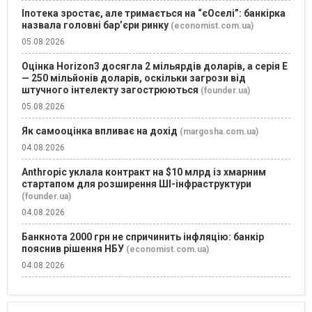
Іпотека зростає, але тримається на “єОселі”: банкірка
назвала головні бар’єри ринку
(economist.com.ua)
05.08.2026
Оцінка Horizon3 досягла 2 мільярдів доларів, а серія E
— 250 мільйонів доларів, оскільки загрози від
штучного інтелекту загострюються
(founder.ua)
05.08.2026
Як самооцінка впливає на дохід
(margosha.com.ua)
04.08.2026
Anthropic уклала контракт на $10 млрд із хмарним
стартапом для розширення ШІ-інфраструктури
(founder.ua)
04.08.2026
Банкнота 2000 грн не спричинить інфляцію: банкір
пояснив рішення НБУ
(economist.com.ua)
04.08.2026