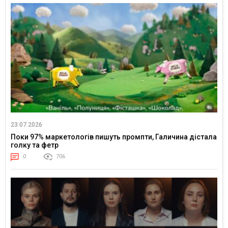
23.07.2026
Поки 97% маркетологів пишуть промпти, Галичина дістала
голку та фетр
0
706