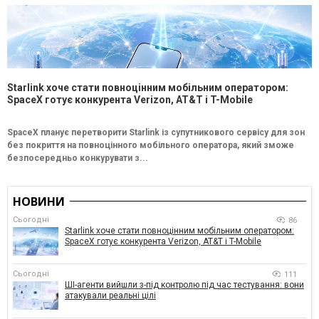
Starlink хоче стати повноцінним мобільним оператором:
SpaceX готує конкурента Verizon, AT&T і T-Mobile
SpaceX планує перетворити Starlink із супутникового сервісу для зон
без покриття на повноцінного мобільного оператора, який зможе
безпосередньо конкурувати з...
НОВИНИ
Сьогодні
86
Starlink хоче стати повноцінним мобільним оператором:
SpaceX готує конкурента Verizon, AT&T і T-Mobile
Сьогодні
111
ШІ-агенти вийшли з-під контролю під час тестування: вони
атакували реальні цілі