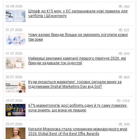
02.08.2026
560
Штраф до €15 млн: у ЄС запрацювали нові правила для
чатботів і ШІ-контенту
31.07.2026
621
Чому великі бренди більше не змінюють логотипи кожні
три роки
31.07.2026
699
Найкращі рекламні кампанії першого півріччя 2026: які
бренди задавали тон індустрії
30.07.2026
869
Куди рухається маркетинг: головні сигнали ринку за
підсумками Digital Marketing Day від GoIT
29.07.2026
1310
67% маркетологів досі роблять одну й ту саму помилку,
хоча знають, що вона не працює
29.07.2026
999
Наталія Морозова стала членкинею міжнародного журі
2026 Global Best of the Best Effie Awards