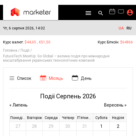
Чт, 6 серпня 2026, 14:02
UA
RU
Курс валют:
$44,65 , €51,50
Курс Біткоїн:
$64866
Головна
Події
FutureTech MeetUp: Go Global – велика подія про міжнародне
масштабування українських технологічних компаній