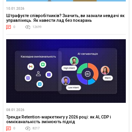
10.01.2026
Штрафуєте співробітників? Значить, ви зазнали невдачі як
управлінець. Як навести лад без покарань
0
12699
08.01.2026
Тренди Retention-маркетингу у 2026 році: як AI, CDP і
омніканальність змінюють підхід
0
8217