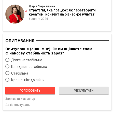
Дарʼя Черкашина
Стратегія, яка працює: як перетворити
креатив і контент на бізнес-результат
6 липня 2026
ОПИТУВАННЯ
Опитування (анонімне). Як ви оцінюєте свою
фінансову стабільність зараз?
Дуже нестабільна
Швидше нестабільна
Cтабільна
Краще, ніж до війни
ГОЛОСОВАТЬ
РЕЗУЛЬТАТИ
Залишити коментар
Архів опитувань