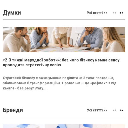
Думки
Усі статті >>
«2-3 тижні марудної роботи»: без чого бізнесу немає сенсу
проводити стратегічну сесію
Стратсесії бізнесу можна умовно поділити на 3 типи: провальна,
збалансована й трансформаційна. Провальна — це «рефлексія під
канапе» без результату....
Бренди
Усі статті >>