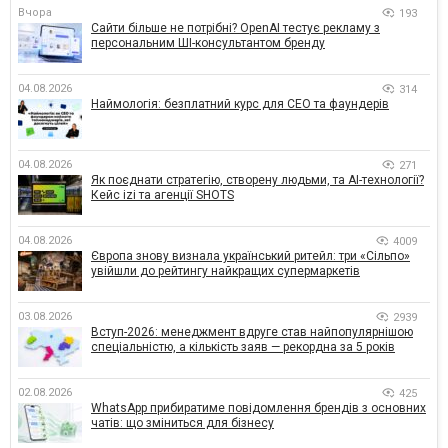
Вчора
193
Сайти більше не потрібні? OpenAI тестує рекламу з
персональним ШІ-консультантом бренду
04.08.2026
314
Наймологія: безплатний курс для CEO та фаундерів
04.08.2026
271
Як поєднати стратегію, створену людьми, та AI-технології?
Кейс izi та агенції SHOTS
04.08.2026
4009
Європа знову визнала український ритейл: три «Сільпо»
увійшли до рейтингу найкращих супермаркетів
03.08.2026
2939
Вступ-2026: менеджмент вдруге став найпопулярнішою
спеціальністю, а кількість заяв — рекордна за 5 років
02.08.2026
425
WhatsApp прибиратиме повідомлення брендів з основних
чатів: що зміниться для бізнесу