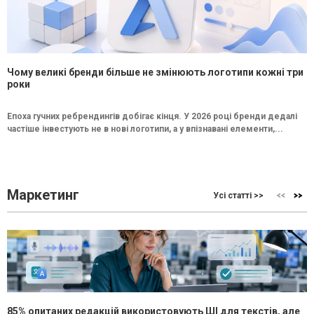
Чому великі бренди більше не змінюють логотипи кожні три
роки
Епоха гучних ребрендингів добігає кінця. У 2026 році бренди дедалі
частіше інвестують не в нові логотипи, а у впізнавані елементи,...
Маркетинг
Усі статті >>
85% опитаних редакцій використовують ШІ для текстів, але