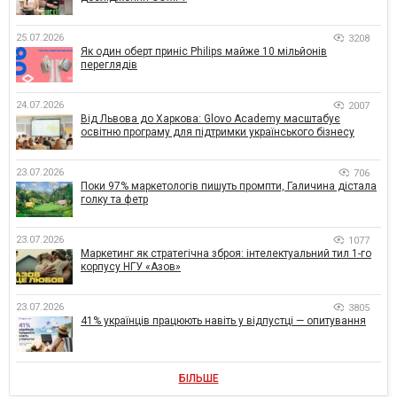
25.07.2026
3208
Як один оберт приніс Philips майже 10 мільйонів
переглядів
24.07.2026
2007
Від Львова до Харкова: Glovo Academy масштабує
освітню програму для підтримки українського бізнесу
23.07.2026
706
Поки 97% маркетологів пишуть промпти, Галичина дістала
голку та фетр
23.07.2026
1077
Маркетинг як стратегічна зброя: інтелектуальний тил 1-го
корпусу НГУ «Азов»
23.07.2026
3805
41% українців працюють навіть у відпустці — опитування
БІЛЬШЕ