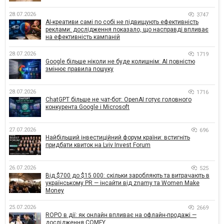
28.07.2026
3747
AI-креативи самі по собі не підвищують ефективність
реклами: дослідження показало, що насправді впливає
на ефективність кампаній
28.07.2026
1719
Google більше ніколи не буде колишнім: AI повністю
змінює правила пошуку
28.07.2026
1716
ChatGPT більше не чат-бот: OpenAI готує головного
конкурента Google і Microsoft
27.07.2026
696
Найбільший інвестиційний форум країни: встигніть
придбати квиток на Lviv Invest Forum
26.07.2026
525
Від $700 до $15 000: скільки заробляють та витрачають в
українському PR — інсайти від znamy та Women Make
Money
25.07.2026
2669
ROPO в дії: як онлайн впливає на офлайн-продажі —
дослідження COMFY