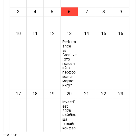
-->
-->