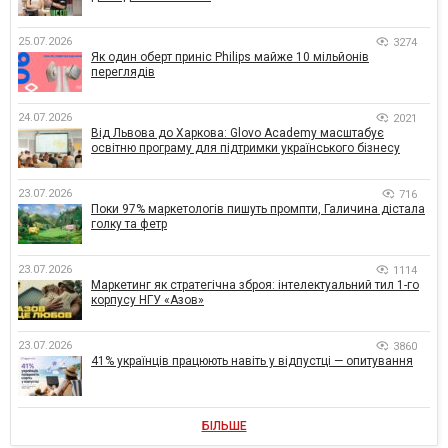
25.07.2026
3274
Як один оберт приніс Philips майже 10 мільйонів
переглядів
24.07.2026
2021
Від Львова до Харкова: Glovo Academy масштабує
освітню програму для підтримки українського бізнесу
23.07.2026
716
Поки 97% маркетологів пишуть промпти, Галичина дістала
голку та фетр
23.07.2026
1114
Маркетинг як стратегічна зброя: інтелектуальний тил 1-го
корпусу НГУ «Азов»
23.07.2026
3860
41% українців працюють навіть у відпустці — опитування
БІЛЬШЕ