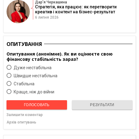
Дарʼя Черкашина
Стратегія, яка працює: як перетворити
креатив і контент на бізнес-результат
6 липня 2026
ОПИТУВАННЯ
Опитування (анонімне). Як ви оцінюєте свою
фінансову стабільність зараз?
Дуже нестабільна
Швидше нестабільна
Cтабільна
Краще, ніж до війни
ГОЛОСОВАТЬ
РЕЗУЛЬТАТИ
Залишити коментар
Архів опитувань