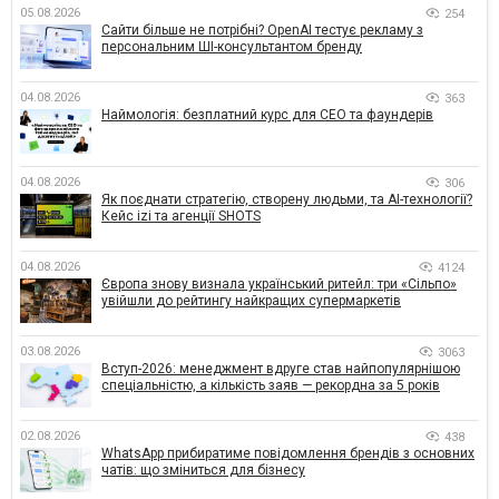
05.08.2026
254
Сайти більше не потрібні? OpenAI тестує рекламу з
персональним ШІ-консультантом бренду
04.08.2026
363
Наймологія: безплатний курс для CEO та фаундерів
04.08.2026
306
Як поєднати стратегію, створену людьми, та AI-технології?
Кейс izi та агенції SHOTS
04.08.2026
4124
Європа знову визнала український ритейл: три «Сільпо»
увійшли до рейтингу найкращих супермаркетів
03.08.2026
3063
Вступ-2026: менеджмент вдруге став найпопулярнішою
спеціальністю, а кількість заяв — рекордна за 5 років
02.08.2026
438
WhatsApp прибиратиме повідомлення брендів з основних
чатів: що зміниться для бізнесу