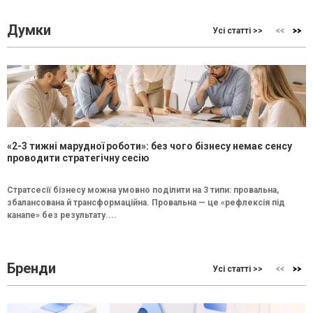
Думки
Усі статті >>
«2-3 тижні марудної роботи»: без чого бізнесу немає сенсу
проводити стратегічну сесію
Стратсесії бізнесу можна умовно поділити на 3 типи: провальна,
збалансована й трансформаційна. Провальна — це «рефлексія під
канапе» без результату....
Бренди
Усі статті >>