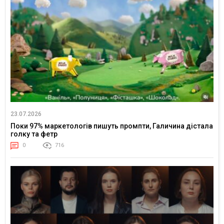
23.07.2026
Поки 97% маркетологів пишуть промпти, Галичина дістала
голку та фетр
0
716