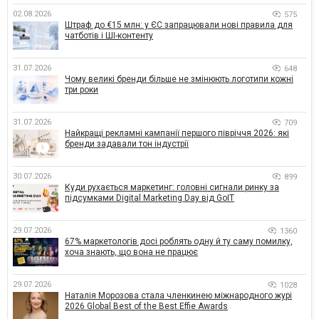
02.08.2026
575
Штраф до €15 млн: у ЄС запрацювали нові правила для
чатботів і ШІ-контенту
31.07.2026
648
Чому великі бренди більше не змінюють логотипи кожні
три роки
31.07.2026
709
Найкращі рекламні кампанії першого півріччя 2026: які
бренди задавали тон індустрії
30.07.2026
899
Куди рухається маркетинг: головні сигнали ринку за
підсумками Digital Marketing Day від GoIT
29.07.2026
1360
67% маркетологів досі роблять одну й ту саму помилку,
хоча знають, що вона не працює
29.07.2026
1028
Наталія Морозова стала членкинею міжнародного журі
2026 Global Best of the Best Effie Awards