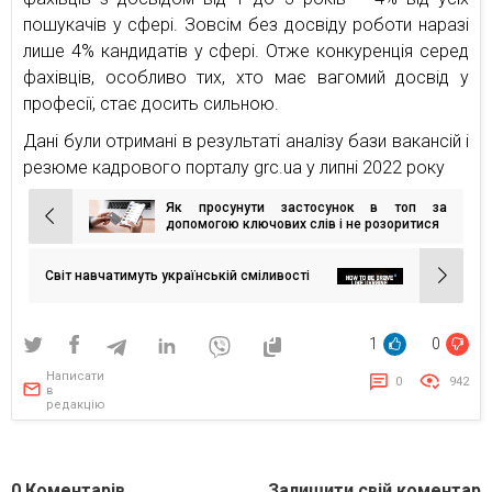
пошукачів у сфері. Зовсім без досвіду роботи наразі
лише 4% кандидатів у сфері. Отже конкуренція серед
фахівців, особливо тих, хто має вагомий досвід у
професії, стає досить сильною.
Дані були отримані в результаті аналізу бази вакансій і
резюме кадрового порталу grc.ua у липні 2022 року
Як просунути застосунок в топ за
Навігація
допомогою ключових слів і не розоритися
записів
Світ навчатимуть українській сміливості
1
0
Написати
0
942
в
редакцію
0
Коментарів
Залишити свій коментар