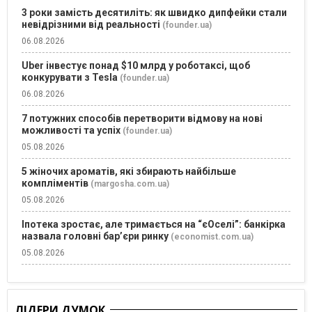
3 роки замість десятиліть: як швидко дипфейки стали
невідрізними від реальності
(founder.ua)
06.08.2026
Uber інвестує понад $10 млрд у роботаксі, щоб
конкурувати з Tesla
(founder.ua)
06.08.2026
7 потужних способів перетворити відмову на нові
можливості та успіх
(founder.ua)
05.08.2026
5 жіночих ароматів, які збирають найбільше
компліментів
(margosha.com.ua)
05.08.2026
Іпотека зростає, але тримається на “єОселі”: банкірка
назвала головні бар’єри ринку
(economist.com.ua)
05.08.2026
ЛІДЕРИ ДУМОК