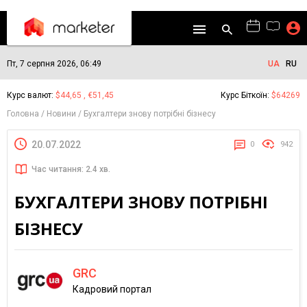
Пт, 7 серпня 2026, 06:49
UA
RU
Курс валют:
$44,65 , €51,45
Курс Біткоїн:
$64269
Головна
Новини
Бухгалтери знову потрібні бізнесу
20.07.2022
0
942
Час читання: 2.4 хв.
БУХГАЛТЕРИ ЗНОВУ ПОТРІБНІ
БІЗНЕСУ
GRC
Кадровий портал