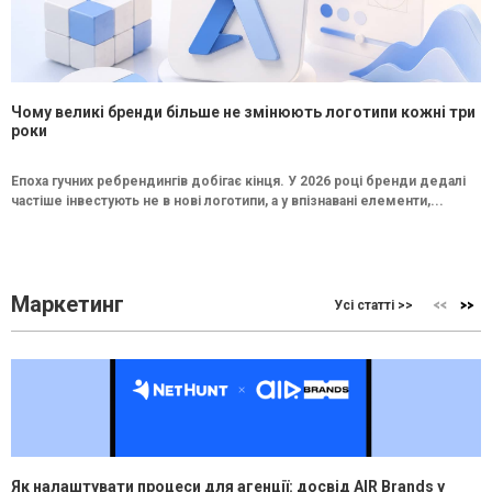
Чому великі бренди більше не змінюють логотипи кожні три
роки
Епоха гучних ребрендингів добігає кінця. У 2026 році бренди дедалі
частіше інвестують не в нові логотипи, а у впізнавані елементи,...
Маркетинг
Усі статті >>
Як налаштувати процеси для агенції: досвід AIR Brands у