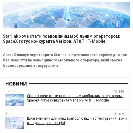
Starlink хоче стати повноцінним мобільним оператором:
SpaceX готує конкурента Verizon, AT&T і T-Mobile
SpaceX планує перетворити Starlink із супутникового сервісу для зон
без покриття на повноцінного мобільного оператора, який зможе
безпосередньо конкурувати з...
НОВИНИ
Вчора
148
Starlink хоче стати повноцінним мобільним оператором:
SpaceX готує конкурента Verizon, AT&T і T-Mobile
Вчора
189
ШІ-агенти вийшли з-під контролю під час тестування: вони
атакували реальні цілі