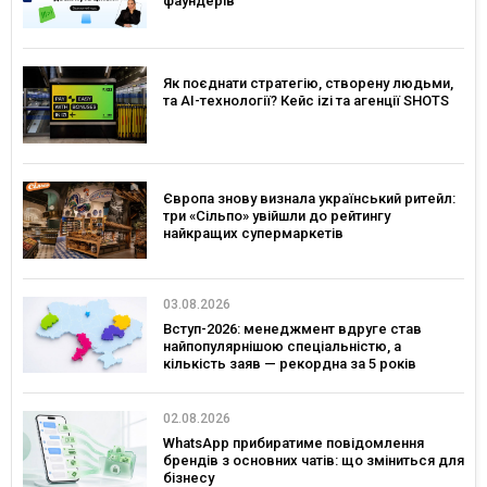
фаундерів
Як поєднати стратегію, створену людьми,
та AI-технології? Кейс izi та агенції SHOTS
Європа знову визнала український ритейл:
три «Сільпо» увійшли до рейтингу
найкращих супермаркетів
03.08.2026
Вступ-2026: менеджмент вдруге став
найпопулярнішою спеціальністю, а
кількість заяв — рекордна за 5 років
02.08.2026
WhatsApp прибиратиме повідомлення
брендів з основних чатів: що зміниться для
бізнесу