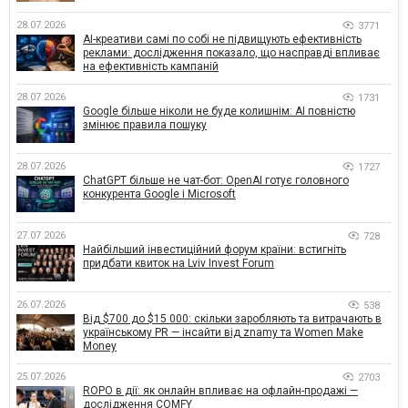
28.07.2026
3771
AI-креативи самі по собі не підвищують ефективність
реклами: дослідження показало, що насправді впливає
на ефективність кампаній
28.07.2026
1731
Google більше ніколи не буде колишнім: AI повністю
змінює правила пошуку
28.07.2026
1727
ChatGPT більше не чат-бот: OpenAI готує головного
конкурента Google і Microsoft
27.07.2026
728
Найбільший інвестиційний форум країни: встигніть
придбати квиток на Lviv Invest Forum
26.07.2026
538
Від $700 до $15 000: скільки заробляють та витрачають в
українському PR — інсайти від znamy та Women Make
Money
25.07.2026
2703
ROPO в дії: як онлайн впливає на офлайн-продажі —
дослідження COMFY