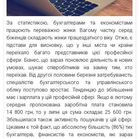
За статистикою, бухгалтерами та економістами
працюють переважно жінки. Вагому частку серед
біженців складають жінки працездатного віку. Отже, є
підстави для висновку, що у інші міста чи країни
переїхало багато представників цієї професійної
сфери. Бізнес, що зараз поновлює діяльність в нових
умовах, шукає співробітників на заміну тим, хто
переїхав. Від другої половини березня затребуваність
спеціалістів бухгалтерського та управлінського
обліку поступово зростає. Тенденцію до збільшення
має і зарплата у цій професійній сфері. Якщо в лютому
середня пропонована заробітна плата становила
14 800 грн, то у липні ця сума складає 25 600 грн.
Збільшилася також активність пошукачів у цій сфері.
Цікавим є той факт, що абсолютну більшість (86%) тих
бухгалтерів, фінансистів та економістів, які зараз