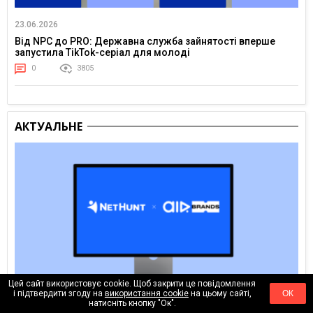
23.06.2026
Від NPC до PRO: Державна служба зайнятості вперше
запустила TikTok-серіал для молоді
0
3805
АКТУАЛЬНЕ
Цей сайт використовує cookie. Щоб закрити це повідомлення
і підтвердити згоду на
використання cookie
на цьому сайті,
ОК
натисніть кнопку "Ок".
Вчора