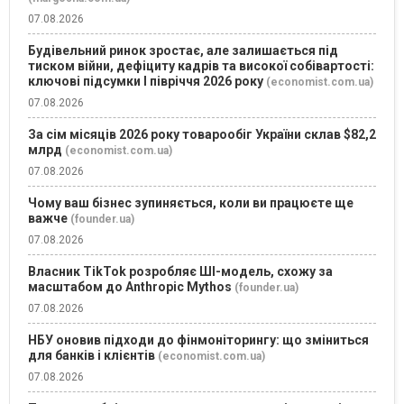
07.08.2026
Будівельний ринок зростає, але залишається під
тиском війни, дефіциту кадрів та високої собівартості:
ключові підсумки І півріччя 2026 року
(economist.com.ua)
07.08.2026
За сім місяців 2026 року товарообіг України склав $82,2
млрд
(economist.com.ua)
07.08.2026
Чому ваш бізнес зупиняється, коли ви працюєте ще
важче
(founder.ua)
07.08.2026
Власник TikTok розробляє ШІ-модель, схожу за
масштабом до Anthropic Mythos
(founder.ua)
07.08.2026
НБУ оновив підходи до фінмоніторингу: що зміниться
для банків і клієнтів
(economist.com.ua)
07.08.2026