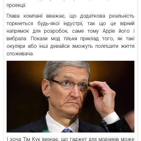
проекції.
Глава компанії вважає, що додаткова реальність
торкнеться будь-якої індустрії, так що це вірний
напрямок для розробок, саме тому Apple його і
вибрала. Покази мод тільки приклад того, як такі
окуляри або інші девайси зможуть поліпшити життя
споживача.
І хоча Тім Кук визнає, що гаджет для модників може