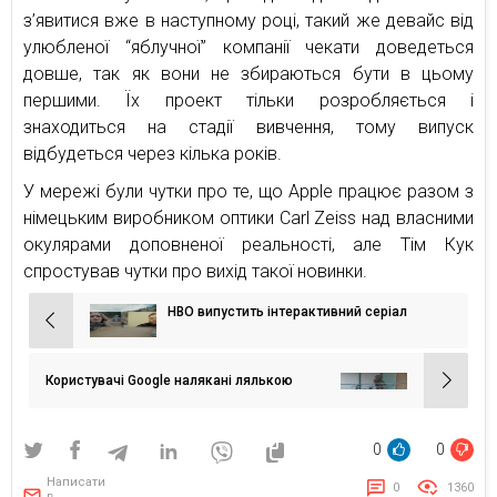
з’явитися вже в наступному році, такий же девайс від
улюбленої “яблучної” компанії чекати доведеться
довше, так як вони не збираються бути в цьому
першими. Їх проект тільки розробляється і
знаходиться на стадії вивчення, тому випуск
відбудеться через кілька років.
У мережі були чутки про те, що Apple працює разом з
німецьким виробником оптики Carl Zeiss над власними
окулярами доповненої реальності, але Тім Кук
спростував чутки про вихід такої новинки.
HBO випустить інтерактивний серіал
Навігація
записів
Користувачі Google налякані лялькою
0
0
Написати
0
1360
в