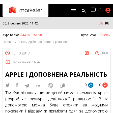
Сб, 8 серпня 2026, 11:42
UA
RU
Курс валют:
$44,65 , €51,60
Курс Біткоїн:
$64967
Головна
Техно
Apple і доповнена реальність
13.10.2017
0
1360
Час читання: 0.6 хв.
APPLE І ДОПОВНЕНА РЕАЛЬНІСТЬ
0
0
Тім Кук зізнався, що на даний момент компанія Apple
розробляє окуляри додаткової реальності. З їх
допомогою можна буде стежити за модними
показами і відразу ж приміряти одяг за допомогою