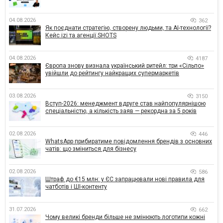
04.08.2026
362
Як поєднати стратегію, створену людьми, та AI-технології?
Кейс izi та агенції SHOTS
04.08.2026
4187
Європа знову визнала український ритейл: три «Сільпо»
увійшли до рейтингу найкращих супермаркетів
03.08.2026
3150
Вступ-2026: менеджмент вдруге став найпопулярнішою
спеціальністю, а кількість заяв — рекордна за 5 років
02.08.2026
446
WhatsApp прибиратиме повідомлення брендів з основних
чатів: що зміниться для бізнесу
02.08.2026
586
Штраф до €15 млн: у ЄС запрацювали нові правила для
чатботів і ШІ-контенту
31.07.2026
662
Чому великі бренди більше не змінюють логотипи кожні