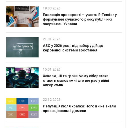
19.03.2026
Еволюція прозорості – участь E-Tender у
формуванні сучасного ринку публічних
закупівель України
21.01.2026
ASO у 2026 році: від набору дій до
керованої системи зростання
15.01.2026
Хакери, ШІ та гроші: чому кібератаки
стають масовими і хто виграє у війні
алгоритмів
22.12.2025
Репутація після крапки: Чого ви не знали
про національні домени