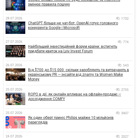
змінює правила пошуку
28.07.2026
1732
ChatGPT більше не чат-бот: OpenAI готує головного
конкурента Google і Microsoft
27.07.2026
774
Найбільший інвестиційний форум країни: встигніть
придбати квиток на Lviv Invest Forum
26.07.2026
543
Від $700 до $15 000: скільки заробляють та витрачають в
українському PR — інсайти від znamy та Women Make
Money
25.07.2026
2755
ROPO в дії: як онлайн впливає на офлайн-продажі —
дослідження COMFY
25.07.2026
3407
Як один оберт приніс Philips майже 10 мільйонів
переглядів
24.07.2026
2027