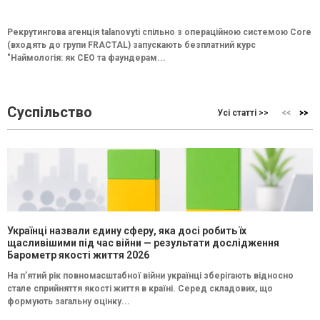
Рекрутингова агенція talanovyti спільно з операційною системою Core
(входять до групи FRACTAL) запускають безплатний курс
"Наймологія: як СEO та фаундерам...
Суспільство
Усі статті >>
Українці назвали єдину сферу, яка досі робить їх
щасливішими під час війни — результати дослідження
Барометр якості життя 2026
На п’ятий рік повномасштабної війни українці зберігають відносно
стале сприйняття якості життя в країні. Серед складових, що
формують загальну оцінку...