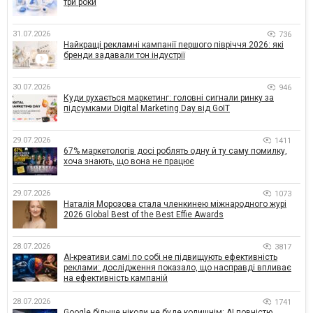
три роки
31.07.2026
736
Найкращі рекламні кампанії першого півріччя 2026: які
бренди задавали тон індустрії
30.07.2026
946
Куди рухається маркетинг: головні сигнали ринку за
підсумками Digital Marketing Day від GoIT
29.07.2026
1411
67% маркетологів досі роблять одну й ту саму помилку,
хоча знають, що вона не працює
29.07.2026
1073
Наталія Морозова стала членкинею міжнародного журі
2026 Global Best of the Best Effie Awards
28.07.2026
3817
AI-креативи самі по собі не підвищують ефективність
реклами: дослідження показало, що насправді впливає
на ефективність кампаній
28.07.2026
1741
Google більше ніколи не буде колишнім: AI повністю