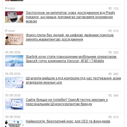
Вчора
153
Застосунок чи репетитор: нове дослідження від Preply
показує, що краще допомагає заговорити іноземною
мовою
Вчора
574
Фокус-групи без людей: як цифрові двійники покупців
змінять маркетингові дослідження
06.08.2026
200
Starlink хоче стати повноцінним мобільним оператором:
SpaceX готує конкурента Verizon, AT&T і T-Mobile
06.08.2026
283
ШІ-агенти вийшли з-під контролю під час тестування: вони
атакували реальні цілі
05.08.2026
344
Сайти більше не потрібні? OpenAI тестує рекламу з
персональним ШІ-консультантом бренду
04.08.2026
473
Наймологія: безплатний курс для CEO та фаундерів