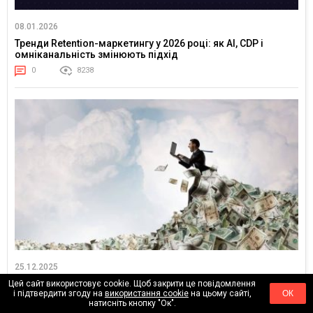
08.01.2026
Тренди Retention-маркетингу у 2026 році: як AI, CDP і
омніканальність змінюють підхід
0
8238
25.12.2025
Ви бідні не через лінощі. Чому одні заробляють копійки, а
Цей сайт використовує cookie. Щоб закрити це повідомлення
і підтвердити згоду на
використання cookie
на цьому сайті,
ОК
інші — мільйони за ту саму роботу
натисніть кнопку "Ок".
0
8265