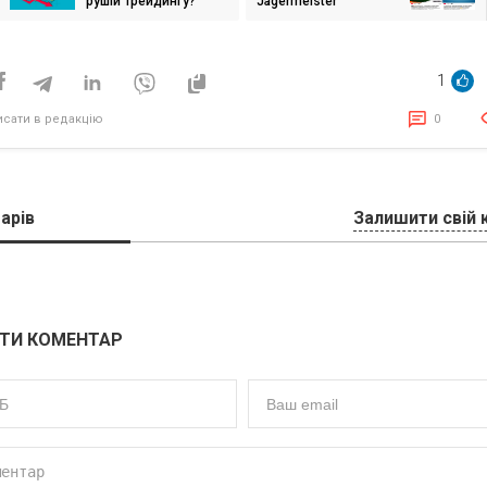
рушій трейдингу?
Jägermeister
исів
перейшов від
Sasquatch Digital до
New Strategies
1
исати в редакцію
0
арів
Залишити свій 
ТИ КОМЕНТАР