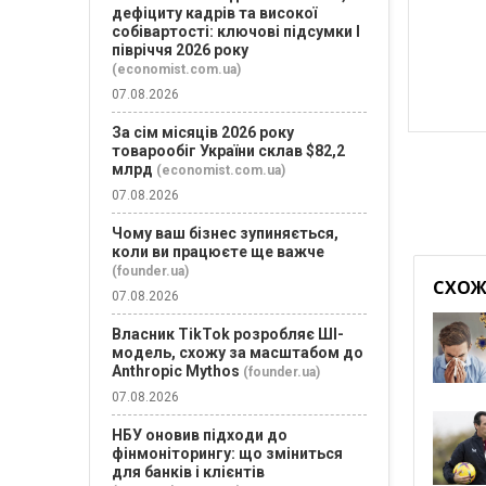
дефіциту кадрів та високої
собівартості: ключові підсумки І
півріччя 2026 року
(economist.com.ua)
07.08.2026
За сім місяців 2026 року
товарообіг України склав $82,2
млрд
(economist.com.ua)
07.08.2026
Чому ваш бізнес зупиняється,
коли ви працюєте ще важче
(founder.ua)
СХОЖІ
07.08.2026
Власник TikTok розробляє ШІ-
модель, схожу за масштабом до
Anthropic Mythos
(founder.ua)
07.08.2026
НБУ оновив підходи до
фінмоніторингу: що зміниться
для банків і клієнтів