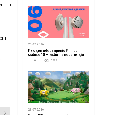
вачів,
ції,
25.07.2026
Як один оберт приніс Philips
майже 10 мільйонів переглядів
ні.
0
3389
23.07.2026