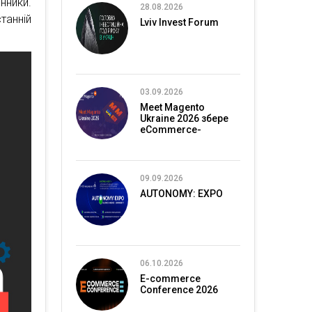
нники.
28.08.2026
танній
Lviv Invest Forum
03.09.2026
Meet Magento
Ukraine 2026 збере
eCommerce-
спільноту в Києві
09.09.2026
AUTONOMY: EXPO
06.10.2026
E-commerce
Conference 2026