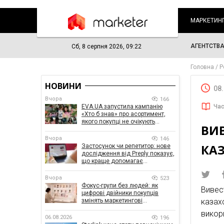
МАРКЕТИН
АГЕНТСТВ
Сб, 8 серпня 2026, 09:22
Головна
Р
НОВИНИ
08
Вчора
166
EVA.UA запустила кампанію
Час
«Хто б знав» про асортимент,
якого покупці не очікують
ВИВ
побачити на платформі
Вчора
146
КА
Застосунок чи репетитор: нове
дослідження від Preply показує,
що краще допомагає
заговорити іноземною мовою
Вчора
523
Фокус-групи без людей: як
Вивес
цифрові двійники покупців
змінять маркетингові
казах
дослідження
викор
06.08.2026
196