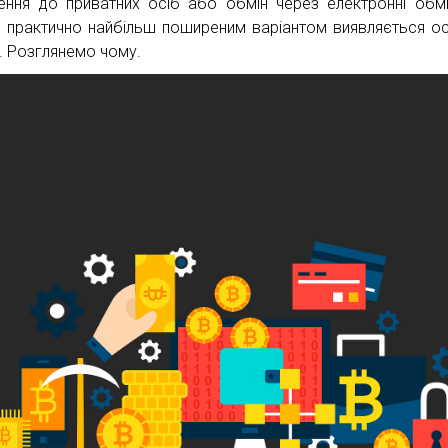
ення до приватних осіб або обмін через електронні обмі
, практично найбільш поширеним варіантом виявляється ос
. Розглянемо чому.