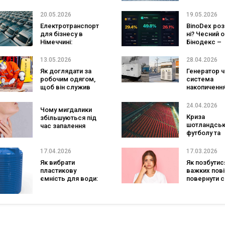
впливають на
створювати
долю Ліги Європи
довговічні
20.05.2026
19.05.2026
конструкції
Електротранспорт
BinoDex роз
для бізнесу в
ні? Чесний 
Німеччині:
Бінодекс –
субсидії, витрати,
перевірка
зарядна
платформи 
13.05.2026
28.04.2026
інфраструктура та
відгуки
Як доглядати за
Генератор ч
чи вигідний
робочим одягом,
система
перехід у 2026 році
щоб він служив
накопиченн
довше
енергії: що
вигідніше д
24.04.2026
Чому мигдалики
бізнесу у 20
Криза
збільшуються під
році?
шотландськ
час запалення
футболу та
домінування
новий ланд
17.04.2026
17.03.2026
Ліги чемпіон
Як вибрати
Як позбутис
пластикову
важких повік
ємність для води:
повернути с
повний гід
погляд