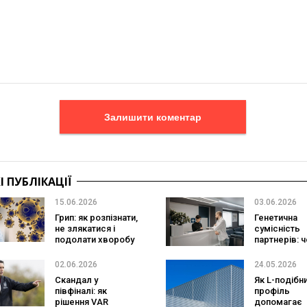
Залишити коментар
 ПУБЛІКАЦІЇ
15.06.2026
03.06.2026
Грип: як розпізнати,
Генетична
не злякатися і
сумісність
подолати хворобу
партнерів: 
важливо
перевірити
02.06.2026
24.05.2026
Скандал у
Як L-подібн
півфіналі: як
профіль
рішення VAR
допомагає