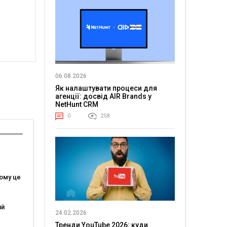
06.08.2026
Як налаштувати процеси для
агенції: досвід AIR Brands у
NetHunt CRM
0
258
чому це
ий
24.02.2026
Тренди YouTube 2026: куди