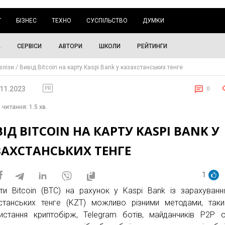
Г
БІЗНЕС
ТЕХНО
СУСПІЛЬСТВО
ДУМКИ
А
СЕРВІСИ
АВТОРИ
ШКОЛИ
РЕЙТИНГИ
елізи
Вивід Bitcoin на карту Kaspi Bank у казахстанських тенге
.11.2023
PR
0
 читання: 1.5 хв.
ІД BITCOIN НА КАРТУ KASPI BANK У
ЗАХСТАНСЬКИХ ТЕНГЕ
1
ти Bitcoin (BTC) на рахунок у Kaspi Bank із зарахуван
станських тенге (KZT) можливо різними методами, так
истання криптобірж, Telegram ботів, майданчиків P2P о