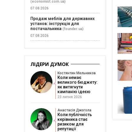
(economist.com.ua)
07.08.2026
Продаж меблів для державних
установ: інструкція для
постачальника
(founder.ua)
07.08.2026
ЛІДЕРИ ДУМОК
Костянтин Мельников
Коли немає
великого бюджету:
як витягнути
кампанію ідеєю
23 липня 2026
Анастасія Джогола
Коли публічність
керівника стає
ризиком для
репутації