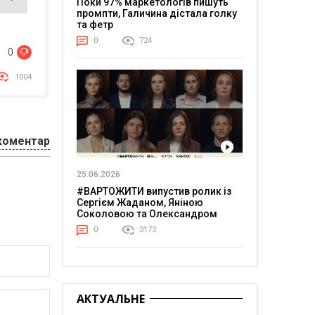
Поки 97% маркетологів пишуть
промпти, Галичина дістала голку
та фетр
0
724
0
1004
коментар
25.06.2026
#ВАРТОЖИТИ випустив ролик із
Сергієм Жаданом, Яніною
Соколовою та Олександром
Тереном про життя в постійній
0
3173
напрузі
АКТУАЛЬНЕ