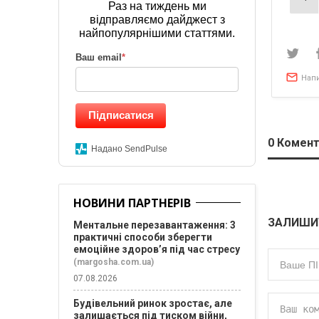
Раз на тиждень ми
зап
відправляємо дайджест з
найпопулярнішими статтями.
Ваш email
*
Нап
Підписатися
0
Комент
Надано SendPulse
НОВИНИ ПАРТНЕРІВ
ЗАЛИШИ
Ментальне перезавантаження: 3
практичні способи зберегти
емоційне здоров’я під час стресу
(margosha.com.ua)
07.08.2026
Будівельний ринок зростає, але
залишається під тиском війни,