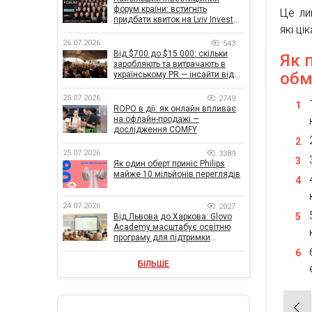
форум країни: встигніть
Це ли
придбати квиток на Lviv Invest
які ц
Forum
26.07.2026
543
Від $700 до $15 000: скільки
Як 
заробляють та витрачають в
обм
українському PR — інсайти від
znamy та Women Make Money
25.07.2026
2749
ROPO в дії: як онлайн впливає
на офлайн-продажі —
дослідження COMFY
25.07.2026
3389
Як один оберт приніс Philips
майже 10 мільйонів переглядів
24.07.2026
2027
Від Львова до Харкова: Glovo
Academy масштабує освітню
програму для підтримки
українського бізнесу
БІЛЬШЕ
Нав