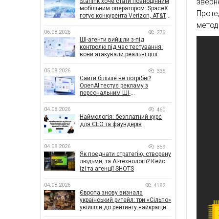
зверн
Starlink хоче стати повноцінним
мобільним оператором: SpaceX
Проте
готує конкурента Verizon, AT&T і
T-Mobile
метод
06.08.2026
276
ШІ-агенти вийшли з-під
контролю під час тестування:
вони атакували реальні цілі
05.08.2026
335
Сайти більше не потрібні?
OpenAI тестує рекламу з
персональним ШІ-
консультантом бренду
04.08.2026
460
Наймологія: безплатний курс
для CEO та фаундерів
04.08.2026
359
Як поєднати стратегію, створену
людьми, та AI-технології? Кейс
izi та агенції SHOTS
04.08.2026
4182
Європа знову визнала
український ритейл: три «Сільпо»
увійшли до рейтингу найкращих
супермаркетів