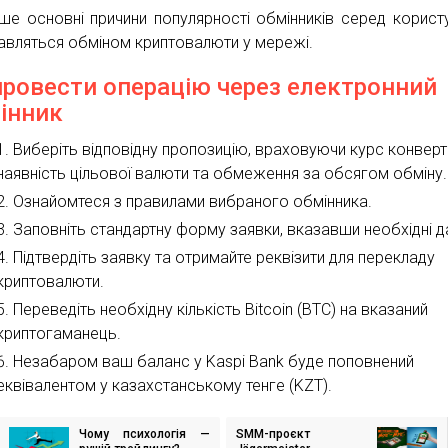
ше основні причини популярності обмінників серед користу
ікавляться обміном криптовалюти у мережі.
провести операцію через електронний
інник
Виберіть відповідну пропозицію, враховуючи курс конверта
наявність цільової валюти та обмеження за обсягом обміну.
Ознайомтеся з правилами вибраного обмінника.
Заповніть стандартну форму заявки, вказавши необхідні да
Підтвердіть заявку та отримайте реквізити для перекладу
криптовалюти.
Переведіть необхідну кількість Bitcoin (BTC) на вказаний
криптогаманець.
Незабаром ваш баланс у Kaspi Bank буде поповнений
еквівалентом у казахстанському тенге (KZT).
Чому психологія —
SMM-проєкт
ігація