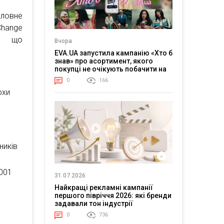
оловне
Change
и, що
Вчора
EVA.UA запустила кампанію «Хто б
знав» про асортимент, якого
покупці не очікують побачити на
платформі
0
166
охи
ників
,001
31.07.2026
Найкращі рекламні кампанії
першого півріччя 2026: які бренди
задавали тон індустрії
0
736