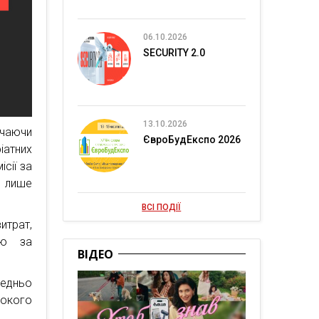
06.10.2026
SECURITY 2.0
13.10.2026
чаючи
ЄвроБудЕкспо 2026
іатних
ісії за
е лише
ВСІ ПОДІЇ
трат,
ію за
ВІДЕО
редньо
рокого