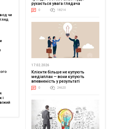
рухається увага глядача
0
18214
вод чи
огляд
та
и
я
ля
26
17.02.2026
ого
Клієнти більше не купують
медіаплан — вони купують
 АПЛ:
впевненість у результаті
шафт
0
24620
ів
я
 і
віжий