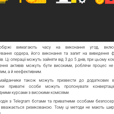
тобіржі вимагають часу на виконання угод, вклю
вання ордера, його виконання та запит на виведення ф
в. Ці операції можуть зайняти від 3 до 5 днів, при цьому ком
ення активів можуть бути високими, роблячи процес н
лим, а й неефективним.
айданчики також можуть призвести до додаткових ви
льки приватні особи можуть пропонувати конвертац
ідними курсами з високими комісіями.
одія з Telegram ботами та приватними особами безпосе
 вважається ризикованою. Тому ці методи не мають ши
.