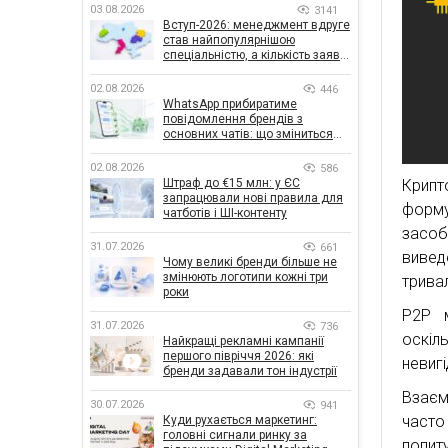
03.08.2026
3141
Вступ-2026: менеджмент вдруге
став найпопулярнішою
спеціальністю, а кількість заяв
— рекордна за 5 років
02.08.2026
446
WhatsApp прибиратиме
повідомлення брендів з
основних чатів: що зміниться
для бізнесу
02.08.2026
586
Штраф до €15 млн: у ЄС
Крип
запрацювали нові правила для
форму
чатботів і ШІ-контенту
засобі
31.07.2026
661
вивед
Чому великі бренди більше не
змінюють логотипи кожні три
трива
роки
P2P м
31.07.2026
736
оскі
Найкращі рекламні кампанії
першого півріччя 2026: які
невиг
бренди задавали тон індустрії
Взаєм
30.07.2026
941
часто
Куди рухається маркетинг:
головні сигнали ринку за
попиту