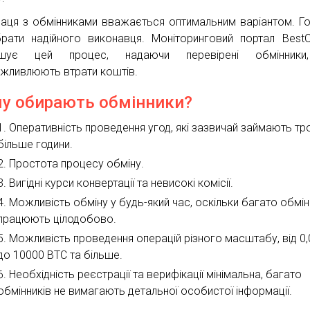
раця з обмінниками вважається оптимальним варіантом. Г
рати надійного виконавця. Моніторинговий портал Best
гшує цей процес, надаючи перевірені обмінник
жливлюють втрати коштів.
у обирають обмінники?
Оперативність проведення угод, які зазвичай займають тр
більше години.
Простота процесу обміну.
Вигідні курси конвертації та невисокі комісії.
Можливість обміну у будь-який час, оскільки багато обмін
працюють цілодобово.
Можливість проведення операцій різного масштабу, від 0
до 10000 BTC та більше.
Необхідність реєстрації та верифікації мінімальна, багато
обмінників не вимагають детальної особистої інформації.