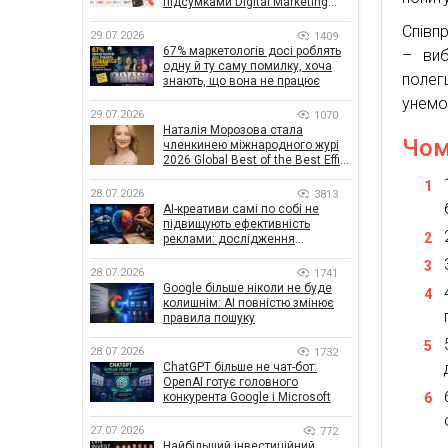
підсумками Digital Marketing
Day від GoIT
Співп
29.07.2026
1409
67% маркетологів досі роблять
– виб
одну й ту саму помилку, хоча
поле
знають, що вона не працює
унемо
29.07.2026
1070
Наталія Морозова стала
Чом
членкинею міжнародного журі
2026 Global Best of the Best Effie
Awards
28.07.2026
3813
AI-креативи самі по собі не
підвищують ефективність
реклами: дослідження
показало, що насправді
впливає на ефективність
28.07.2026
1741
кампаній
Google більше ніколи не буде
колишнім: AI повністю змінює
правила пошуку
28.07.2026
1732
ChatGPT більше не чат-бот:
OpenAI готує головного
конкурента Google і Microsoft
27.07.2026
772
Найбільший інвестиційний