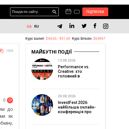
ПІДПИСКА
UA
RU
Курс валют:
$44,65 , €51,60
Курс Біткоїн:
$64967
МАЙБУТНІ ПОДІЇ
1004
13.08.2026
Performance vs.
Creative: хто
головний в
перформанс-
маркетингу?
20.08.2026
0
InvestFest 2026:
найбільша онлайн-
ням до
конференція про
ими як
інвестиції
бміну,