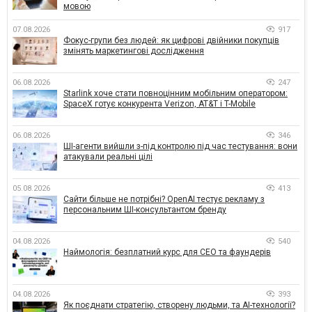
мовою
07.08.2026
917
Фокус-групи без людей: як цифрові двійники покупців
змінять маркетингові дослідження
06.08.2026
247
Starlink хоче стати повноцінним мобільним оператором:
SpaceX готує конкурента Verizon, AT&T і T-Mobile
06.08.2026
346
ШІ-агенти вийшли з-під контролю під час тестування: вони
атакували реальні цілі
05.08.2026
413
Сайти більше не потрібні? OpenAI тестує рекламу з
персональним ШІ-консультантом бренду
04.08.2026
540
Наймологія: безплатний курс для CEO та фаундерів
04.08.2026
393
Як поєднати стратегію, створену людьми, та AI-технології?