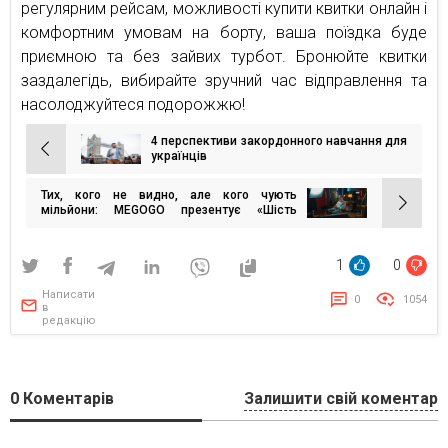
регулярним рейсам, можливості купити квитки онлайн і
комфортним умовам на борту, ваша поїздка буде
приємною та без зайвих турбот. Бронюйте квитки
заздалегідь, вибирайте зручний час відправлення та
насолоджуйтеся подорожжю!
4 перспективи закордонного навчання для
Навігація
українців
записів
Тих, кого не видно, але кого чують
мільйони: MEGOGO презентує «Шість
голосних»
1
0
Написати
0
1054
в
редакцію
0
Коментарів
Залишити свій коментар