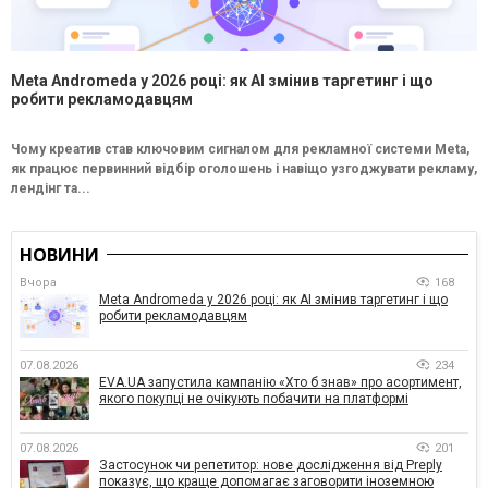
Meta Andromeda у 2026 році: як AI змінив таргетинг і що
робити рекламодавцям
Чому креатив став ключовим сигналом для рекламної системи Meta,
як працює первинний відбір оголошень і навіщо узгоджувати рекламу,
лендінг та...
НОВИНИ
Вчора
168
Meta Andromeda у 2026 році: як AI змінив таргетинг і що
робити рекламодавцям
07.08.2026
234
EVA.UA запустила кампанію «Хто б знав» про асортимент,
якого покупці не очікують побачити на платформі
07.08.2026
201
Застосунок чи репетитор: нове дослідження від Preply
показує, що краще допомагає заговорити іноземною