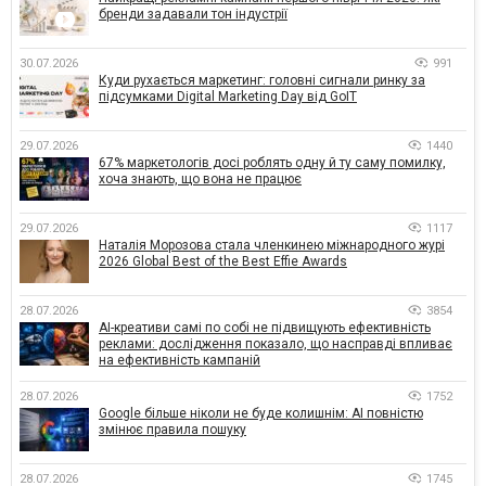
бренди задавали тон індустрії
30.07.2026
991
Куди рухається маркетинг: головні сигнали ринку за
підсумками Digital Marketing Day від GoIT
29.07.2026
1440
67% маркетологів досі роблять одну й ту саму помилку,
хоча знають, що вона не працює
29.07.2026
1117
Наталія Морозова стала членкинею міжнародного журі
2026 Global Best of the Best Effie Awards
28.07.2026
3854
AI-креативи самі по собі не підвищують ефективність
реклами: дослідження показало, що насправді впливає
на ефективність кампаній
28.07.2026
1752
Google більше ніколи не буде колишнім: AI повністю
змінює правила пошуку
28.07.2026
1745