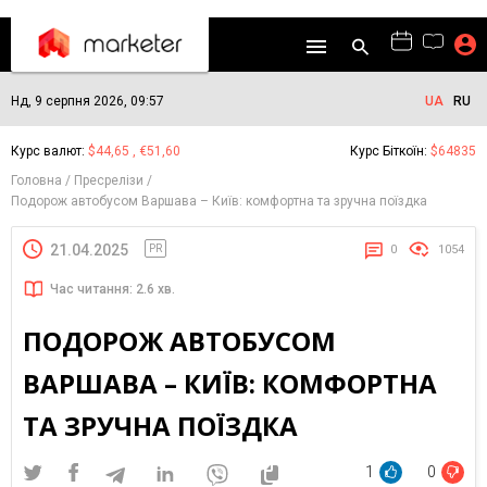
Нд, 9 серпня 2026, 09:57
UA
RU
Курс валют:
$44,65 , €51,60
Курс Біткоїн:
$64835
Головна
Пресрелізи
Подорож автобусом Варшава – Київ: комфортна та зручна поїздка
21.04.2025
PR
0
1054
Час читання: 2.6 хв.
ПОДОРОЖ АВТОБУСОМ
ВАРШАВА – КИЇВ: КОМФОРТНА
ТА ЗРУЧНА ПОЇЗДКА
1
0