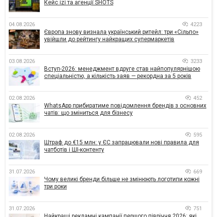
Кейс izi та агенції SHOTS
04.08.2026
4223
Європа знову визнала український ритейл: три «Сільпо»
увійшли до рейтингу найкращих супермаркетів
03.08.2026
3233
Вступ-2026: менеджмент вдруге став найпопулярнішою
спеціальністю, а кількість заяв — рекордна за 5 років
02.08.2026
452
WhatsApp прибиратиме повідомлення брендів з основних
чатів: що зміниться для бізнесу
02.08.2026
595
Штраф до €15 млн: у ЄС запрацювали нові правила для
чатботів і ШІ-контенту
31.07.2026
669
Чому великі бренди більше не змінюють логотипи кожні
три роки
31.07.2026
751
Найкращі рекламні кампанії першого півріччя 2026: які