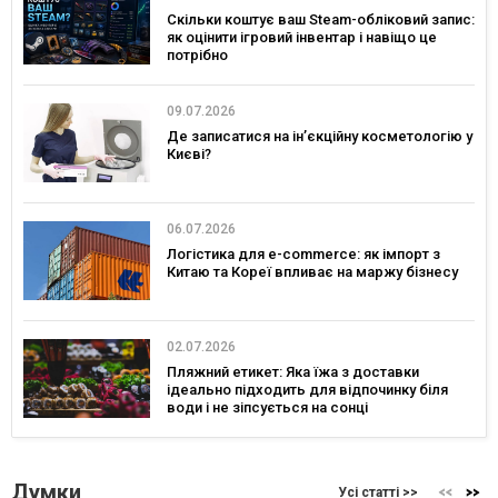
Скільки коштує ваш Steam-обліковий запис:
як оцінити ігровий інвентар і навіщо це
потрібно
09.07.2026
Де записатися на ін’єкційну косметологію у
Києві?
06.07.2026
Логістика для e-commerce: як імпорт з
Китаю та Кореї впливає на маржу бізнесу
02.07.2026
Пляжний етикет: Яка їжа з доставки
ідеально підходить для відпочинку біля
води і не зіпсується на сонці
Думки
Усі статті >>