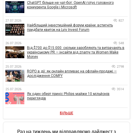
ChatGPT більше не чат-бот: OpenAI готує головного
конкурента Google і Microsoft
27.07.2026
827
Найбільший інвестиційний форум країни: встигніть
придбати квиток на Lviv Invest Forum
26.07.2026
548
Від $700 до $15 000: скільки заробляють та витрачають в
українському PR — інсайти від znamy та Women Make
Money
25.07.2026
2798
ROPO в дії: як онлайн впливає на офлайн-продажі —
дослідження COMFY
25.07.2026
3514
Як один оберт приніс Philips майже 10 мільйонів
переглядів
БІЛЬШЕ
Раз на тиждень ми відправляємо дайджест з