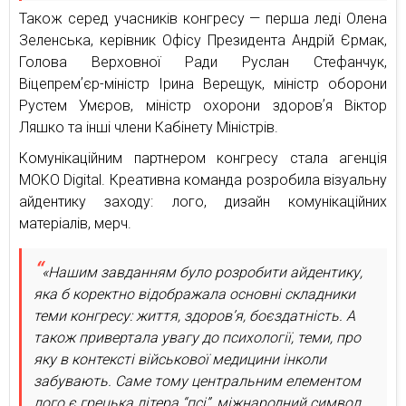
Також серед учасників конгресу — перша леді Олена
Зеленська, керівник Офісу Президента Андрій Єрмак,
Голова Верховної Ради Руслан Стефанчук,
Віцепремʼєр-міністр Ірина Верещук, міністр оборони
Рустем Умєров, міністр охорони здоровʼя Віктор
Ляшко та інші члени Кабінету Міністрів.
Комунікаційним партнером конгресу стала агенція
MOKO Digital. Креативна команда розробила візуальну
айдентику заходу: лого, дизайн комунікаційних
матеріалів, мерч.
«Нашим завданням було розробити айдентику,
яка б коректно відображала основні складники
теми конгресу: життя, здоров’я, боєздатність. А
також привертала увагу до психології, теми, про
яку в контексті військової медицини інколи
забувають. Саме тому центральним елементом
лого є грецька літера “псі”, міжнародний символ