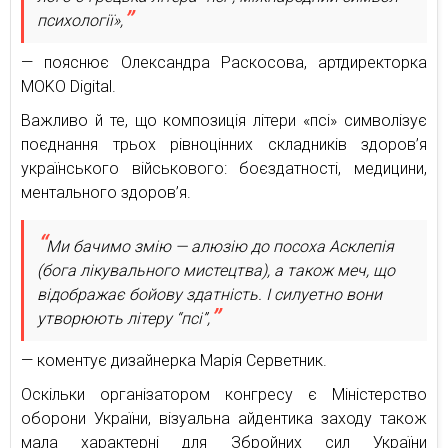
психології»,
— пояснює Олександра Раскосова, артдиректорка
MOKO Digital.
Важливо й те, що композиція літери «псі» символізує
поєднання трьох рівноцінних складників здоров’я
українського військового: боєздатності, медицини,
ментального здоров’я.
Ми бачимо змію — алюзію до посоха Асклепія
(бога лікувального мистецтва), а також меч, що
відображає бойову здатність. І силуетно вони
утворюють літеру “псі”,
— коментує дизайнерка Марія Серветник.
Оскільки організатором конгресу є Міністерство
оборони України, візуальна айдентика заходу також
мала характерні для Збройних сил України