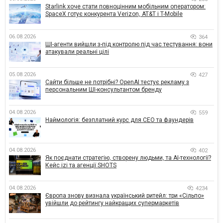
Starlink хоче стати повноцінним мобільним оператором:
SpaceX готує конкурента Verizon, AT&T і T-Mobile
06.08.2026
364
ШІ-агенти вийшли з-під контролю під час тестування: вони
атакували реальні цілі
05.08.2026
427
Сайти більше не потрібні? OpenAI тестує рекламу з
персональним ШІ-консультантом бренду
04.08.2026
559
Наймологія: безплатний курс для CEO та фаундерів
04.08.2026
402
Як поєднати стратегію, створену людьми, та AI-технології?
Кейс izi та агенції SHOTS
04.08.2026
4234
Європа знову визнала український ритейл: три «Сільпо»
увійшли до рейтингу найкращих супермаркетів