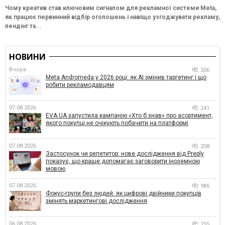
Чому креатив став ключовим сигналом для рекламної системи Meta,
як працює первинний відбір оголошень і навіщо узгоджувати рекламу,
лендінг та...
НОВИНИ
Вчора
206
Meta Andromeda у 2026 році: як AI змінив таргетинг і що
робити рекламодавцям
07.08.2026
241
EVA.UA запустила кампанію «Хто б знав» про асортимент,
якого покупці не очікують побачити на платформі
07.08.2026
208
Застосунок чи репетитор: нове дослідження від Preply
показує, що краще допомагає заговорити іноземною
мовою
07.08.2026
985
Фокус-групи без людей: як цифрові двійники покупців
змінять маркетингові дослідження
06.08.2026
255