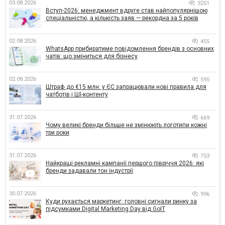
03.08.2026
3251
Вступ-2026: менеджмент вдруге став найпопулярнішою
спеціальністю, а кількість заяв — рекордна за 5 років
02.08.2026
455
WhatsApp прибиратиме повідомлення брендів з основних
чатів: що зміниться для бізнесу
02.08.2026
595
Штраф до €15 млн: у ЄС запрацювали нові правила для
чатботів і ШІ-контенту
31.07.2026
669
Чому великі бренди більше не змінюють логотипи кожні
три роки
31.07.2026
753
Найкращі рекламні кампанії першого півріччя 2026: які
бренди задавали тон індустрії
30.07.2026
996
Куди рухається маркетинг: головні сигнали ринку за
підсумками Digital Marketing Day від GoIT