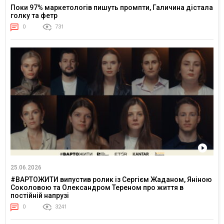
Поки 97% маркетологів пишуть промпти, Галичина дістала
голку та фетр
0
731
25.06.2026
#ВАРТОЖИТИ випустив ролик із Сергієм Жаданом, Яніною
Соколовою та Олександром Тереном про життя в
постійній напрузі
0
3241