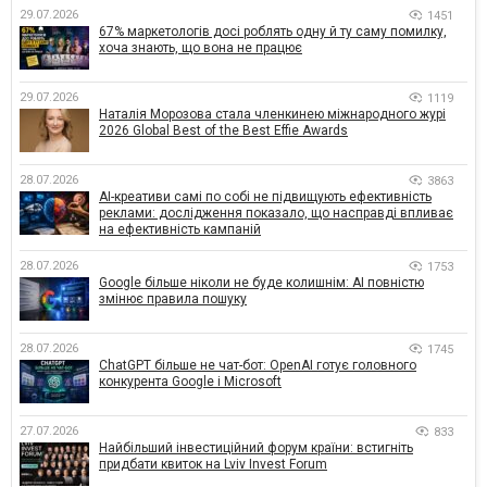
29.07.2026
1451
67% маркетологів досі роблять одну й ту саму помилку,
хоча знають, що вона не працює
29.07.2026
1119
Наталія Морозова стала членкинею міжнародного журі
2026 Global Best of the Best Effie Awards
28.07.2026
3863
AI-креативи самі по собі не підвищують ефективність
реклами: дослідження показало, що насправді впливає
на ефективність кампаній
28.07.2026
1753
Google більше ніколи не буде колишнім: AI повністю
змінює правила пошуку
28.07.2026
1745
ChatGPT більше не чат-бот: OpenAI готує головного
конкурента Google і Microsoft
27.07.2026
833
Найбільший інвестиційний форум країни: встигніть
придбати квиток на Lviv Invest Forum