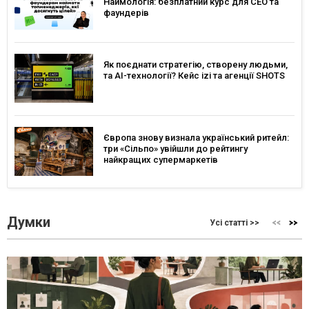
Наймологія: безплатний курс для CEO та
фаундерів
Як поєднати стратегію, створену людьми,
та AI-технології? Кейс izi та агенції SHOTS
Європа знову визнала український ритейл:
три «Сільпо» увійшли до рейтингу
найкращих супермаркетів
Думки
Усі статті >>