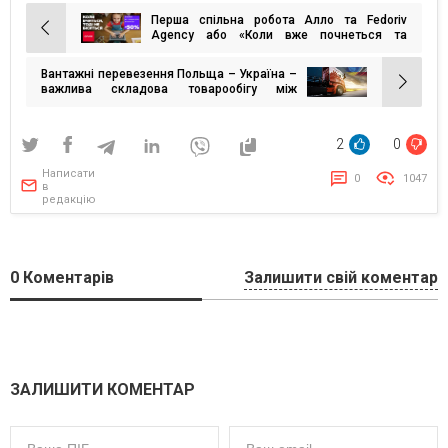
Перша спільна робота Алло та Fedoriv
Навігація
Agency або «Коли вже почнеться та
школа?»
записів
Вантажні перевезення Польща – Україна –
важлива складова товарообігу між
країнами
2
0
Написати
0
1047
в
редакцію
0
Коментарів
Залишити свій коментар
ЗАЛИШИТИ КОМЕНТАР