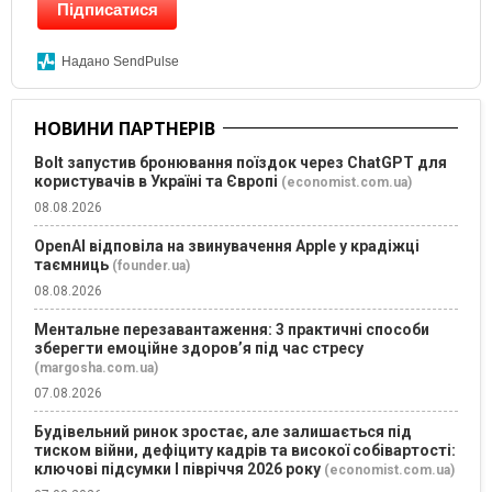
Підписатися
Надано SendPulse
НОВИНИ ПАРТНЕРІВ
Bolt запустив бронювання поїздок через ChatGPT для
користувачів в Україні та Європі
(economist.com.ua)
08.08.2026
OpenAI відповіла на звинувачення Apple у крадіжці
таємниць
(founder.ua)
08.08.2026
Ментальне перезавантаження: 3 практичні способи
зберегти емоційне здоров’я під час стресу
(margosha.com.ua)
07.08.2026
Будівельний ринок зростає, але залишається під
тиском війни, дефіциту кадрів та високої собівартості:
ключові підсумки І півріччя 2026 року
(economist.com.ua)