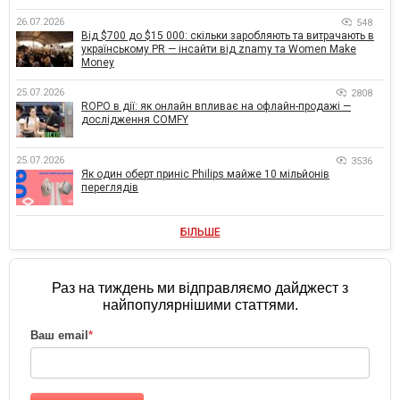
26.07.2026
548
Від $700 до $15 000: скільки заробляють та витрачають в
українському PR — інсайти від znamy та Women Make
Money
25.07.2026
2808
ROPO в дії: як онлайн впливає на офлайн-продажі —
дослідження COMFY
25.07.2026
3536
Як один оберт приніс Philips майже 10 мільйонів
переглядів
БІЛЬШЕ
Раз на тиждень ми відправляємо дайджест з
найпопулярнішими статтями.
Ваш email
*