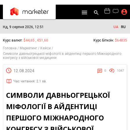
Нд, 9 серпня 2026, 12:51
UA
RU
Курс валют:
$44,65 , €51,60
Курс Біткоїн:
$64835
Головна
Маркетинг
Кейси
Символи давньогрецької міфології в айдентиці першого Міжнародного
конгресу з військової медицини
12.08.2024
0
1047
Час читання: 2.1 хв.
СИМВОЛИ ДАВНЬОГРЕЦЬКОЇ
МІФОЛОГІЇ В АЙДЕНТИЦІ
ПЕРШОГО МІЖНАРОДНОГО
КОНГРЕСУ З ВІЙСЬКОВОЇ