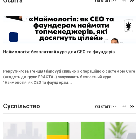
Освіта
Усі статті >>
Наймологія: безплатний курс для CEO та фаундерів
Рекрутингова агенція talanovyti спільно з операційною системою Core
(входять до групи FRACTAL) запускають безплатний курс
"Наймологія: як СEO та фаундерам...
Суспільство
Усі статті >>