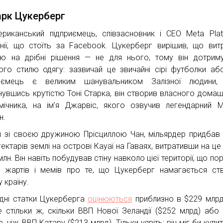
арк Цукерберг
риканський підприємець, співзасновник і CEO Meta Plat
нії, що стоїть за Facebook. Цукерберг вирішив, що вит
ію на дрібні рішення — не для нього, тому він дотрим
ого стилю одягу: зазвичай це звичайні сірі футболки або
риємець є великим шанувальником Залізної людини, 
нувшись крутістю Тоні Старка, він створив власного дома
мічника, на ім’я Джарвіс, якого озвучив легендарний 
н.
 зі своєю дружиною Прісциллою Чан, мільярдер придбав
гектарів землі на острові Кауаї на Гаваях, витративши на це
лн. Він навіть побудував стіну навколо цієї території, що по
ч жартів і мемів про те, що Цукерберг намагається ст
 країну.
дні статки Цукерберга
оцінюються
приблизно в $229 млр
 стільки ж, скільки ВВП Нової Зеландії ($252 млрд) або 
, ніж ВВП Катару ($213 млрд). Тільки уявіть: він міг би купи