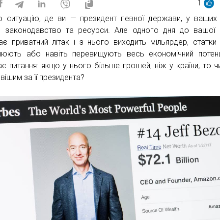
1
о ситуацію, де ви — президент певної держави, у ваших
, законодавство та ресурси. Але одного дня до вашої 
тає приватний літак і з нього виходить мільярдер, статки
нюють або навіть перевищують весь економічний потенц
ає питання: якщо у нього більше грошей, ніж у країни, то чи
вішим за її президента?