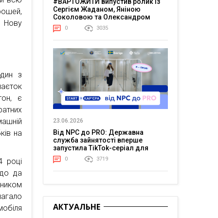
#ВАРТОЖИТИ випустив ролик із
Сергієм Жаданом, Яніною
рошей,
Соколовою та Олександром
и Нову
Тереном про життя в постійній
0
3035
напрузі
один з
маєток
тон, є
ратних
машній
23.06.2026
ків на
Від NPC до PRO: Державна
служба зайнятості вперше
запустила TikTok-серіал для
молоді
0
3719
4 році
рдо да
сником
магало
АКТУАЛЬНЕ
мобіля