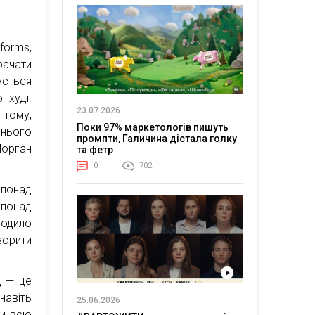
forms,
рачати
ується
 худі.
23.07.2026
тому,
Поки 97% маркетологів пишуть
шнього
промпти, Галичина дістала голку
Морган
та фетр
0
702
 понад
 понад
родило
ворити
д — це
навіть
25.06.2026
ти всю