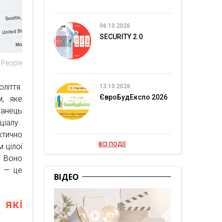
06.10.2026
SECURITY 2.0
 People
ліття.
13.10.2026
ЄвроБудЕкспо 2026
м, яке
манець
ціалу.
ктично
ВСІ ПОДІЇ
 цілої
. Воно
о — це
ВІДЕО
 які