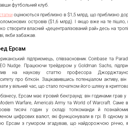
авши футбольний клуб.
статки
оцінюються приблизно в $1,5 млрд, що приблизно до
оломонових островів ($1,6 млрд). І якщо вже на те пішло, в
гко створити власний «децентралізований рай» десь на троп
ві, якби забажав.
ред Ерсам
риканський підприємець, співзасновник Coinbase та Parad
CEO Nudge. Працюючи трейдером у Goldman Sachs, підпр
апив на наукову статтю професора Джорджтаунс
рситету про біткоїн. Зацікавившись потенціалом активу, він
вати у вільний час, що стало початком його шляху в криптов
бізнесу, Ерсам має ігровий бекграунд: він годинами грав у C
 Modern Warfare, America’s Army та World of Warcraft. Саме
ровів тисячі годин у складі топкоманди й познайоми
еном цифрових валют, які функціонували в грі. В одному зі
в’ю Ерсам з гумором згадував, що найдорожчою річчю, я