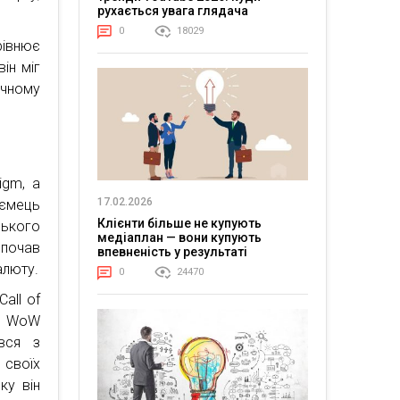
рухається увага глядача
0
18029
рівнює
ін міг
ічному
igm, а
17.02.2026
иємець
Клієнти більше не купують
ького
медіаплан — вони купують
 почав
впевненість у результаті
алюту.
0
24470
all of
 в WoW
вся з
 своїх
ку він