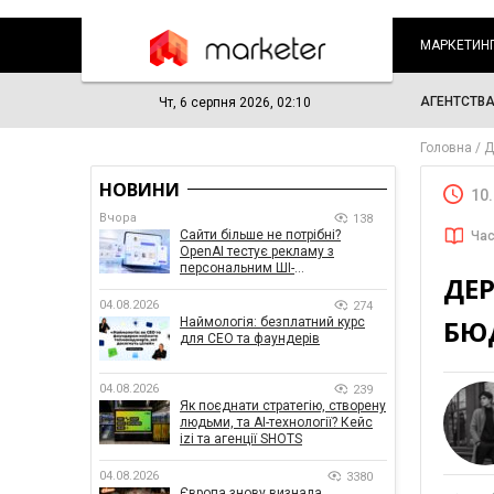
МАРКЕТИН
АГЕНТСТВ
Чт, 6 серпня 2026, 02:10
Головна
Д
НОВИНИ
10
Вчора
138
Сайти більше не потрібні?
Час
OpenAI тестує рекламу з
персональним ШІ-
ДЕ
консультантом бренду
04.08.2026
274
БЮД
Наймологія: безплатний курс
для CEO та фаундерів
04.08.2026
239
Як поєднати стратегію, створену
людьми, та AI-технології? Кейс
izi та агенції SHOTS
04.08.2026
3380
Європа знову визнала