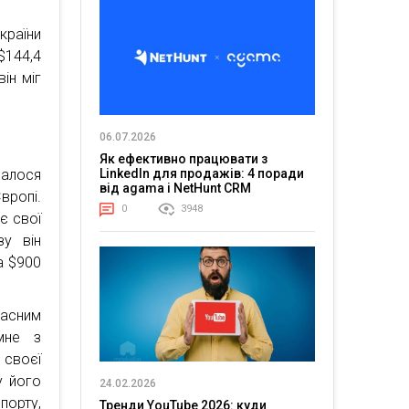
країни
$144,4
ін міг
06.07.2026
Як ефективно працювати з
далося
LinkedIn для продажів: 4 поради
від agama і NetHunt CRM
вропі.
0
3948
є свої
зу він
а $900
расним
мне з
 своєї
у його
24.02.2026
порту,
Тренди YouTube 2026: куди