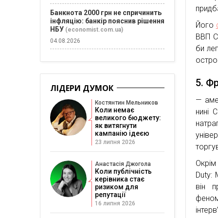
придб
Банкнота 2000 грн не спричинить
інфляцію: банкір пояснив рішення
Його
НБУ
(economist.com.ua)
ВВП С
04.08.2026
би ле
остро
5. Ф
ЛІДЕРИ ДУМОК
— аме
Костянтин Мельников
Коли немає
нині 
великого бюджету:
натр
як витягнути
кампанію ідеєю
уніве
23 липня 2026
торгу
Окрім 
Анастасія Джогола
Коли публічність
Duty:
керівника стає
він п
ризиком для
репутації
феном
16 липня 2026
інтер