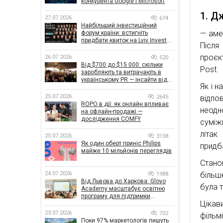
конкурента Google і Microsoft
1. Д
27.07.2026
674
Найбільший інвестиційний
— аме
форум країни: встигніть
придбати квиток на Lviv Invest
Після
Forum
проєкт
26.07.2026
520
Від $700 до $15 000: скільки
Post.
заробляють та витрачають в
українському PR — інсайти від
Як і 
znamy та Women Make Money
25.07.2026
2645
відпо
ROPO в дії: як онлайн впливає
неодн
на офлайн-продажі —
дослідження COMFY
суміж
літак
25.07.2026
3158
Як один оберт приніс Philips
придба
майже 10 мільйонів переглядів
Стано
більш
24.07.2026
1988
Від Львова до Харкова: Glovo
була 
Academy масштабує освітню
програму для підтримки
Цікав
українського бізнесу
23.07.2026
702
фільм
Поки 97% маркетологів пишуть