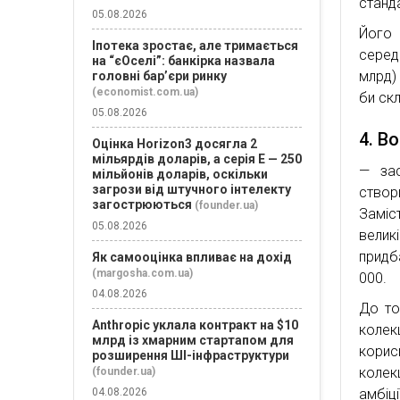
станд
05.08.2026
Йог
Іпотека зростає, але тримається
серед
на “єОселі”: банкірка назвала
млрд)
головні бар’єри ринку
(economist.com.ua)
би ск
05.08.2026
4. В
Оцінка Horizon3 досягла 2
мільярдів доларів, а серія E — 250
— зас
мільйонів доларів, оскільки
загрози від штучного інтелекту
створ
загострюються
(founder.ua)
Заміс
05.08.2026
велик
придб
Як самооцінка впливає на дохід
(margosha.com.ua)
000.
04.08.2026
До то
Anthropic уклала контракт на $10
колек
млрд із хмарним стартапом для
корис
розширення ШІ-інфраструктури
колек
(founder.ua)
амбіц
04.08.2026