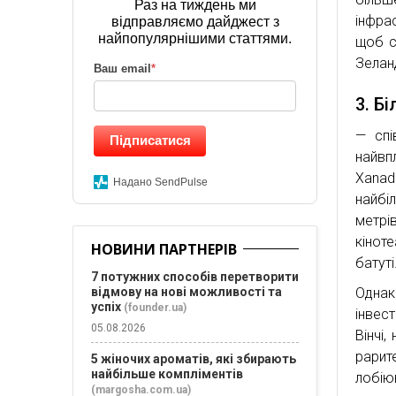
Раз на тиждень ми
інфра
відправляємо дайджест з
найпопулярнішими статтями.
щоб с
Зелан
Ваш email
*
3. Б
— спі
Підписатися
найвп
Xanad
Надано SendPulse
найбі
метрі
кінот
НОВИНИ ПАРТНЕРІВ
батуті
7 потужних способів перетворити
Однак
відмову на нові можливості та
успіх
(founder.ua)
інвес
05.08.2026
Вінчі
рарит
5 жіночих ароматів, які збирають
найбільше компліментів
лобію
(margosha.com.ua)