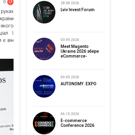
0
28.08.2026
Lviv Invest Forum
 руках
країни
 якого
іал. І
 є він
03.09.2026
Meet Magento
Ukraine 2026 збере
eCommerce-
спільноту в Києві
09.09.2026
AUTONOMY: EXPO
06.10.2026
E-commerce
Conference 2026