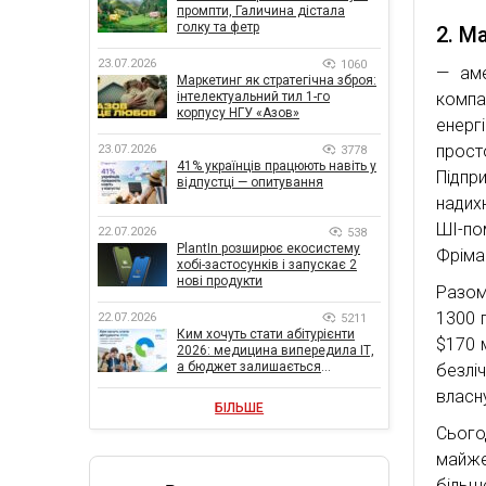
промпти, Галичина дістала
голку та фетр
2. М
23.07.2026
1060
— аме
Маркетинг як стратегічна зброя:
компа
інтелектуальний тил 1-го
корпусу НГУ «Азов»
енерг
прост
23.07.2026
3778
41% українців працюють навіть у
Підп
відпустці — опитування
надих
ШІ-по
22.07.2026
538
PlantIn розширює екосистему
Фріма
хобі-застосунків і запускає 2
нові продукти
Разом
1300 
22.07.2026
5211
Ким хочуть стати абітурієнти
$170 м
2026: медицина випередила ІТ,
а бюджет залишається
безлі
головною метою
власну
БІЛЬШЕ
Сього
майже
більше