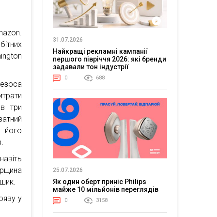
mazon.
31.07.2026
бітних
Найкращі рекламні кампанії
hington
першого півріччя 2026: які бренди
задавали тон індустрії
0
688
Безоса
итрати
ав три
ватний
м його
.
навіть
орщина
25.07.2026
ошик.
Як один оберт приніс Philips
майже 10 мільйонів переглядів
ояву у
0
3158