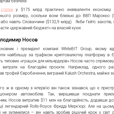
артам безпеки.
о
статки
у $175 млрд практично еквівалентні економіці 
нього розміру, оскільки вони близькі до ВВП Марокко (
 або навіть Словаччини ($132,9 млрд). Якби Гейтс захотів, в
ласти «державний бюджет» на власній кухні.
олодимир Носов
новник і президент компанії WhiteBIT Group, якому в
ити найбільшу за трафіком криптовалютну платформу в Є
ть типових «іграшок для мільярдерів» Носов часто спрямову
і витрати на благодійні проєкти. Наприклад, одного ра
ав трофей Євробачення, виграний Kalush Orchestra, майже з
го ж в одному з інтерв’ю він також зізнався, що є прист
ціонером автомобілів. Так, вирішивши поєднати приє
ним, Носов витратив $11 млн на благодійність, додавши до
ції легендарний Rolls-Royce Фредді Мерк’юрі. Але на цьом
ії не зупинилися — він навіть зробив рішучий крок у світ с