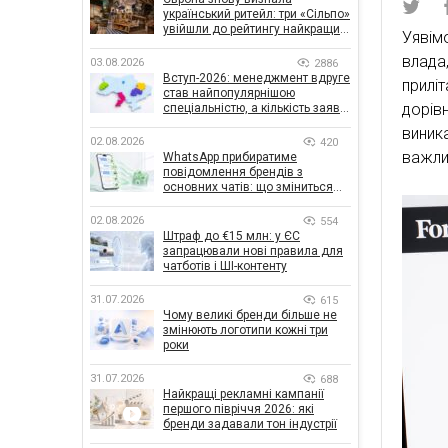
український ритейл: три «Сільпо»
увійшли до рейтингу найкращих
Уявім
супермаркетів
влада
03.08.2026
2886
Вступ-2026: менеджмент вдруге
прилі
став найпопулярнішою
дорів
спеціальністю, а кількість заяв
— рекордна за 5 років
виник
02.08.2026
420
важли
WhatsApp прибиратиме
повідомлення брендів з
основних чатів: що зміниться
для бізнесу
02.08.2026
554
Штраф до €15 млн: у ЄС
запрацювали нові правила для
чатботів і ШІ-контенту
31.07.2026
615
Чому великі бренди більше не
змінюють логотипи кожні три
роки
31.07.2026
688
Найкращі рекламні кампанії
першого півріччя 2026: які
бренди задавали тон індустрії