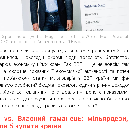
 Depositphotos (Forbes Magazine list of The Worlds Most Powerful
 CEO and founder of Amazon.com Jeff Bezos.
авді це не вигадана ситуація, а справжня реальність 21 сто
змінився, і сьогодні окремі люди володіють багатство
арює економіку цілих країн. Так, ВВП — це не зовсім га
и, а скоріше показник її економічної активності та потен
, порівнюючи статки мільярдерів з ВВП країни, ми фа
вляємо особистий бюджет окремої людини з річним доходом
и. Хоча це порівняння не є ідеальним, воно є показовим
иває двері до розуміння нової реальності: якщо багатств
, то хто ж насправді править світом сьогодні?
 vs. Власний гаманець: мільярдери,
ли б купити країни