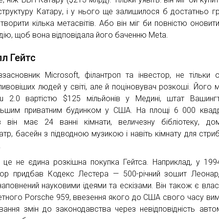
структуру Катару, і у нього ще залишилося б достатньо г
творити кілька метасвітів. Або він міг би повністю оновит
дію, щоб вона відповідала його баченню Meta.
ілл Гейтс
взасновник Microsoft, філантроп та інвестор, не тільки 
ливовіших людей у світі, але й поціновувач розкоші. Його 
u 2.0 вартістю $125 мільйонів у Медині, штат Вашинг
льшим приватним будинком у США. На площі 6 000 квад
в він має 24 ванні кімнати, величезну бібліотеку, до
еатр, басейн з підводною музикою і навіть кімнату для стриб
.
 це не єдина розкішна покупка Гейтса. Наприклад, у 199
тор придбав Кодекс Лестера — 500-річний зошит Леона
, наповнений науковими ідеями та ескізами. Він також є вла
етного Porsche 959, ввезення якого до США свого часу ви
вання змін до законодавства через невідповідність авто