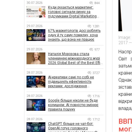
30.07.2026
844
Куди рухається маркетинг:
головні сигнали ринку за
підсумками Digital Marketing
Day від GoIT
29.07.2026
1281
67% маркетологів досі роблять
одну й ту саму помилку, хоча
Image:
знають, що вона не працює
2017 —
29.07.2026
977
Наспр
Наталія Морозова стала
Світ 
членкинею міжнародного журі
2026 Global Best of the Best Effie
затьм
Awards
країн
28.07.2026
3727
AI-креативи самі по собі не
Однак
підвищують ефективність
реклами: дослідження
зіста
показало, що насправді
країн
впливає на ефективність
28.07.2026
1716
кампаній
відкр
Google більше ніколи не буде
колишнім: AI повністю змінює
влада
правила пошуку
ВВП
28.07.2026
1712
ChatGPT більше не чат-бот:
мог
OpenAI готує головного