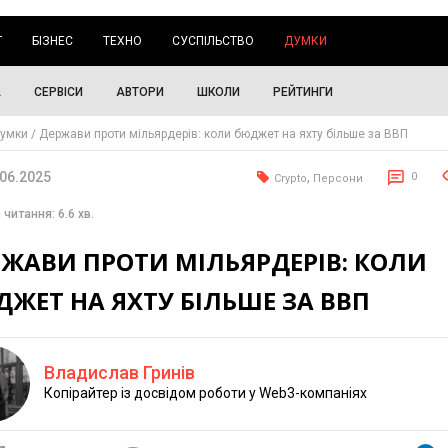
Г
БІЗНЕС
ТЕХНО
СУСПІЛЬСТВО
ДУМКИ
А
СЕРВІСИ
АВТОРИ
ШКОЛИ
РЕЙТИНГИ
умки
Держави проти мільярдерів: коли бюджет на яхту більше за ВВП
.06.2025
,
0
Crypto
Персони
 читання: 6.6 хв.
РЖАВИ ПРОТИ МІЛЬЯРДЕРІВ: КОЛИ
ЖЕТ НА ЯХТУ БІЛЬШЕ ЗА ВВП
Владислав Гринів
Копірайтер із досвідом роботи у Web3-компаніях