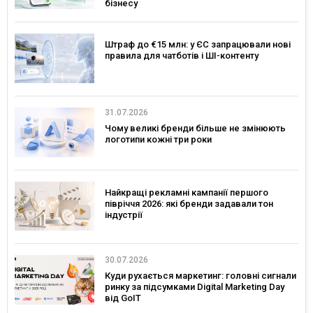
бізнесу
Штраф до €15 млн: у ЄС запрацювали нові
правила для чатботів і ШІ-контенту
31.07.2026
Чому великі бренди більше не змінюють
логотипи кожні три роки
Найкращі рекламні кампанії першого
півріччя 2026: які бренди задавали тон
індустрії
30.07.2026
Куди рухається маркетинг: головні сигнали
ринку за підсумками Digital Marketing Day
від GoIT