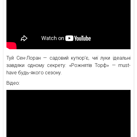
Туй Сен-Лоран — садовий кутюр’є, чиї луки ідеальні
завдяки одному секрету: «Рожнятів Торф» — must-
have будь-якого сезону.
Відео: