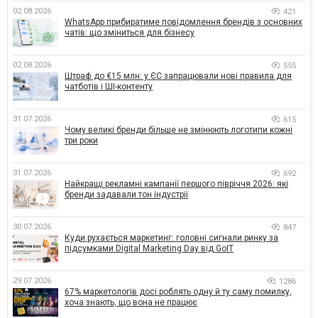
02.08.2026
421
WhatsApp прибиратиме повідомлення брендів з основних
чатів: що зміниться для бізнесу
02.08.2026
555
Штраф до €15 млн: у ЄС запрацювали нові правила для
чатботів і ШІ-контенту
31.07.2026
615
Чому великі бренди більше не змінюють логотипи кожні
три роки
31.07.2026
692
Найкращі рекламні кампанії першого півріччя 2026: які
бренди задавали тон індустрії
30.07.2026
847
Куди рухається маркетинг: головні сигнали ринку за
підсумками Digital Marketing Day від GoIT
29.07.2026
1286
67% маркетологів досі роблять одну й ту саму помилку,
хоча знають, що вона не працює