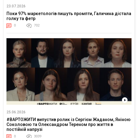
23.07.2026
Поки 97% маркетологів пишуть промпти, Галичина дістала
голку та фетр
0
702
25.06.2026
#ВАРТОЖИТИ випустив ролик із Сергієм Жаданом, Яніною
Соколовою та Олександром Тереном про життя в
постійній напрузі
0
3039