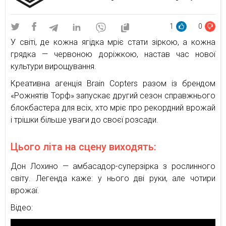
1
0
У світі, де кожна ягідка мріє стати зіркою, а кожна
грядка — червоною доріжкою, настав час нової
культури вирощування.
Креативна агенція Brain Copters разом із брендом
«Рожнятів Торф» запускає другий сезон справжнього
блокбастера для всіх, хто мріє про рекордний врожай
і трішки більше уваги до своєї розсади.
Цього літа на сцену виходять:
Дон Лохино — амбасадор-суперзірка з рослинного
світу. Легенда каже: у нього дві руки, але чотири
врожаї.
Відео: