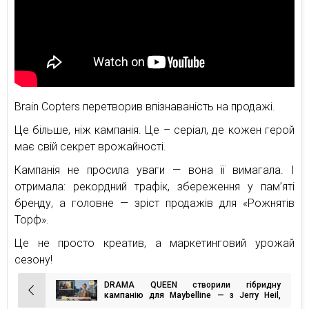
Brain Copters перетворив впізнаваність на продажі.
Це більше, ніж кампанія. Це – серіал, де кожен герой
має свій секрет врожайності.
Кампанія не просила уваги — вона її вимагала. І
отримала: рекордний трафік, збереження у пам’яті
бренду, а головне — зріст продажів для «Рожнятів
Торф».
Це не просто креатив, а маркетинговий урожай
сезону!
DRAMA QUEEN створили гібридну
Навігація
кампанію для Maybelline — з Jerry Heil,
“баблами” і міськими wow-інсталяціями