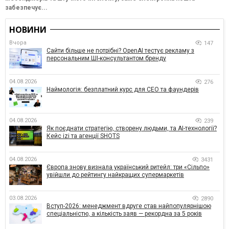
забезпечує...
НОВИНИ
Вчора
147
Сайти більше не потрібні? OpenAI тестує рекламу з
персональним ШІ-консультантом бренду
04.08.2026
276
Наймологія: безплатний курс для CEO та фаундерів
04.08.2026
239
Як поєднати стратегію, створену людьми, та AI-технології?
Кейс izi та агенції SHOTS
04.08.2026
3431
Європа знову визнала український ритейл: три «Сільпо»
увійшли до рейтингу найкращих супермаркетів
03.08.2026
2890
Вступ-2026: менеджмент вдруге став найпопулярнішою
спеціальністю, а кількість заяв — рекордна за 5 років