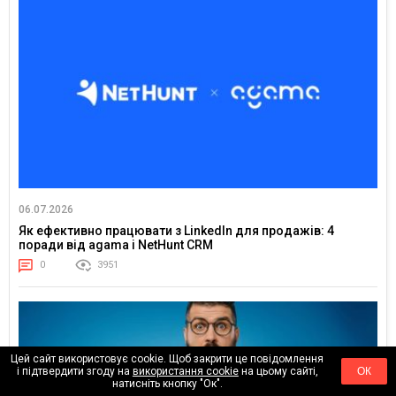
06.07.2026
Як ефективно працювати з LinkedIn для продажів: 4
поради від agama і NetHunt CRM
0
3951
Цей сайт використовує cookie. Щоб закрити це повідомлення
і підтвердити згоду на
використання cookie
на цьому сайті,
ОК
натисніть кнопку "Ок".