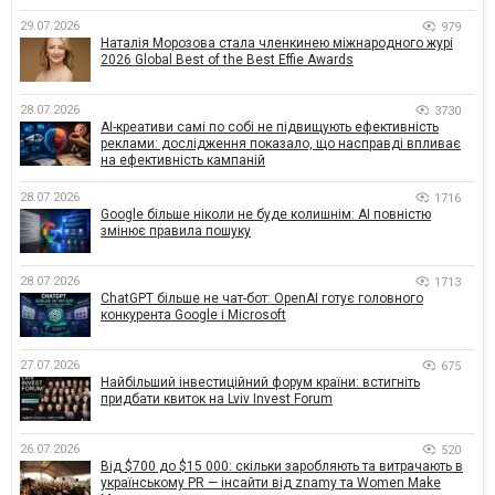
29.07.2026
979
Наталія Морозова стала членкинею міжнародного журі
2026 Global Best of the Best Effie Awards
28.07.2026
3730
AI-креативи самі по собі не підвищують ефективність
реклами: дослідження показало, що насправді впливає
на ефективність кампаній
28.07.2026
1716
Google більше ніколи не буде колишнім: AI повністю
змінює правила пошуку
28.07.2026
1713
ChatGPT більше не чат-бот: OpenAI готує головного
конкурента Google і Microsoft
27.07.2026
675
Найбільший інвестиційний форум країни: встигніть
придбати квиток на Lviv Invest Forum
26.07.2026
520
Від $700 до $15 000: скільки заробляють та витрачають в
українському PR — інсайти від znamy та Women Make