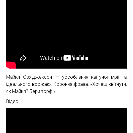
Майкл Орхіджексон — уособлення квітучої мрії та
ідеального врожаю. Коронна фраза: «Хочеш квітнути,
як Майкл? Бери торф!»
Відео: