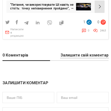
записів
“Питання, чи використовувати ШІ навіть не
стоїть: точку неповернення пройдено”, —
експерт з Linkos Group розповів як
змінюються бізнеси і технології
1
0
Написати
0
2463
в
редакцію
0
Коментарів
Залишити свій коментар
ЗАЛИШИТИ КОМЕНТАР