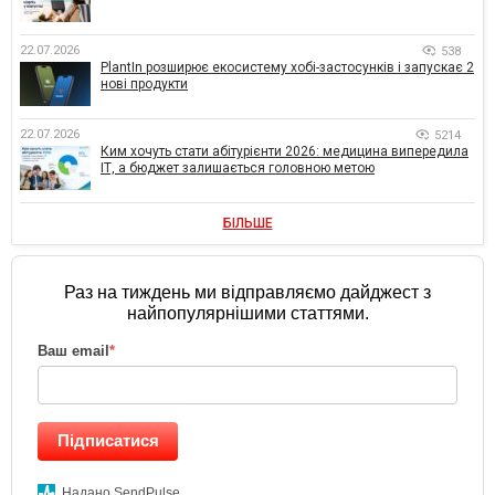
22.07.2026
538
PlantIn розширює екосистему хобі-застосунків і запускає 2
нові продукти
22.07.2026
5214
Ким хочуть стати абітурієнти 2026: медицина випередила
ІТ, а бюджет залишається головною метою
БІЛЬШЕ
Раз на тиждень ми відправляємо дайджест з
найпопулярнішими статтями.
Ваш email
*
Підписатися
Надано SendPulse