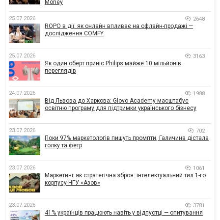
Money
25.07.2026
2648
ROPO в дії: як онлайн впливає на офлайн-продажі —
дослідження COMFY
25.07.2026
3163
Як один оберт приніс Philips майже 10 мільйонів
переглядів
24.07.2026
1988
Від Львова до Харкова: Glovo Academy масштабує
освітню програму для підтримки українського бізнесу
23.07.2026
702
Поки 97% маркетологів пишуть промпти, Галичина дістала
голку та фетр
23.07.2026
1061
Маркетинг як стратегічна зброя: інтелектуальний тил 1-го
корпусу НГУ «Азов»
23.07.2026
3781
41% українців працюють навіть у відпустці — опитування