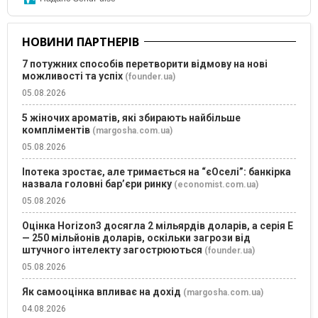
НОВИНИ ПАРТНЕРІВ
7 потужних способів перетворити відмову на нові
можливості та успіх
(founder.ua)
05.08.2026
5 жіночих ароматів, які збирають найбільше
компліментів
(margosha.com.ua)
05.08.2026
Іпотека зростає, але тримається на “єОселі”: банкірка
назвала головні бар’єри ринку
(economist.com.ua)
05.08.2026
Оцінка Horizon3 досягла 2 мільярдів доларів, а серія E
— 250 мільйонів доларів, оскільки загрози від
штучного інтелекту загострюються
(founder.ua)
05.08.2026
Як самооцінка впливає на дохід
(margosha.com.ua)
04.08.2026