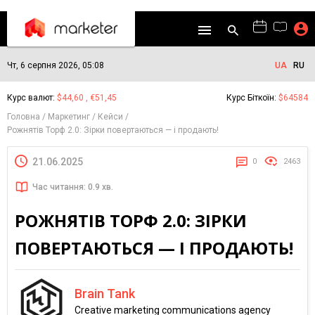
Чт, 6 серпня 2026, 05:08
UA
RU
Курс валют:
$44,60 , €51,45
Курс Біткоїн:
$64584
Головна
Маркетинг
Кейси
Рожнятів Торф 2.0: Зірки повертаються — і продають!
21.06.2025
0
2463
Час читання: 0.9 хв.
РОЖНЯТІВ ТОРФ 2.0: ЗІРКИ
ПОВЕРТАЮТЬСЯ — І ПРОДАЮТЬ!
Brain Tank
Creative marketing communications agency