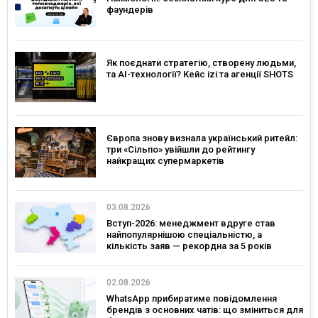
фаундерів
Як поєднати стратегію, створену людьми,
та AI-технології? Кейс izi та агенції SHOTS
Європа знову визнала український ритейл:
три «Сільпо» увійшли до рейтингу
найкращих супермаркетів
03.08.2026
Вступ-2026: менеджмент вдруге став
найпопулярнішою спеціальністю, а
кількість заяв — рекордна за 5 років
02.08.2026
WhatsApp прибиратиме повідомлення
брендів з основних чатів: що зміниться для