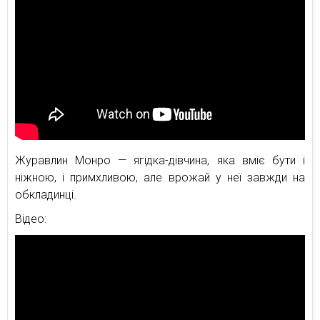
Журавлин Монро — ягідка-дівчина, яка вміє бути і
ніжною, і примхливою, але врожай у неї завжди на
обкладинці.
Відео: