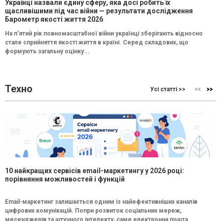
Українці назвали єдину сферу, яка досі робить їх
щасливішими під час війни — результати дослідження
Барометр якості життя 2026
На п’ятий рік повномасштабної війни українці зберігають відносно
стале сприйняття якості життя в країні. Серед складових, що
формують загальну оцінку...
Техно
Усі статті >>
10 найкращих сервісів email-маркетингу у 2026 році:
порівняння можливостей і функцій
Email-маркетинг залишається одним із найефективніших каналів
цифрових комунікацій. Попри розвиток соціальних мереж,
месенджерів та штучного інтелекту, саме електронна пошта