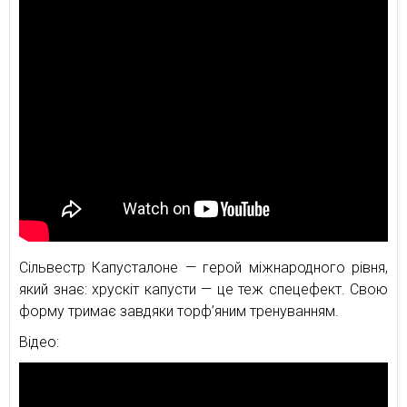
Сільвестр Капусталоне — герой міжнародного рівня,
який знає: хрускіт капусти — це теж спецефект. Свою
форму тримає завдяки торф’яним тренуванням.
Відео: