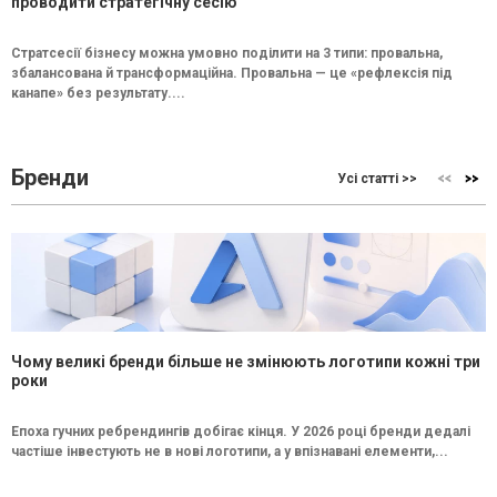
проводити стратегічну сесію
Стратсесії бізнесу можна умовно поділити на 3 типи: провальна,
збалансована й трансформаційна. Провальна — це «рефлексія під
канапе» без результату....
Бренди
Усі статті >>
Чому великі бренди більше не змінюють логотипи кожні три
роки
Епоха гучних ребрендингів добігає кінця. У 2026 році бренди дедалі
частіше інвестують не в нові логотипи, а у впізнавані елементи,...