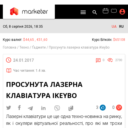
Сб, 8 серпня 2026, 18:35
UA
RU
Курс валют:
$44,65 , €51,60
Курс Біткоїн:
$65108
Головна
Техно
Ґаджети
Просунута лазерна клавіатура iKeybo
24.01.2017
0
2730
Час читання: 1.4 хв.
ПРОСУНУТА ЛАЗЕРНА
КЛАВІАТУРА IKEYBO
3
0
Лазерні клавіатури це ще одна техно-новинка на ринку,
як і окуляри віртуальної реальності, про які ми трохи