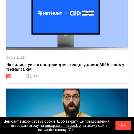
06.08.2026
Як налаштувати процеси для агенції: досвід AIR Brands у
NetHunt CRM
0
307
Цей сайт використовує cookie. Щоб закрити це повідомлення
і підтвердити згоду на
використання cookie
на цьому сайті,
ОК
натисніть кнопку "Ок".