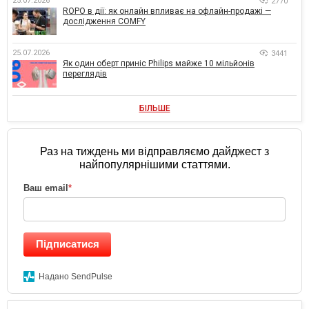
25.07.2026
2770
ROPO в дії: як онлайн впливає на офлайн-продажі —
дослідження COMFY
25.07.2026
3441
Як один оберт приніс Philips майже 10 мільйонів
переглядів
БІЛЬШЕ
Раз на тиждень ми відправляємо дайджест з
найпопулярнішими статтями.
Ваш email
*
Підписатися
Надано SendPulse