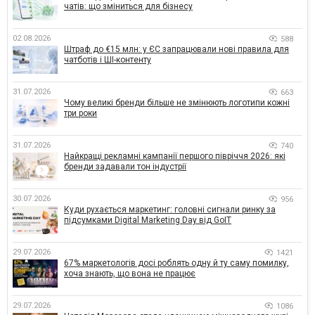
чатів: що зміниться для бізнесу
02.08.2026
588
Штраф до €15 млн: у ЄС запрацювали нові правила для
чатботів і ШІ-контенту
31.07.2026
663
Чому великі бренди більше не змінюють логотипи кожні
три роки
31.07.2026
740
Найкращі рекламні кампанії першого півріччя 2026: які
бренди задавали тон індустрії
30.07.2026
956
Куди рухається маркетинг: головні сигнали ринку за
підсумками Digital Marketing Day від GoIT
29.07.2026
1421
67% маркетологів досі роблять одну й ту саму помилку,
хоча знають, що вона не працює
29.07.2026
1086