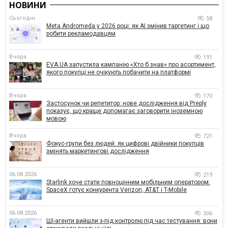
НОВИНИ
Сьогодні
58
Meta Andromeda у 2026 році: як AI змінив таргетинг і що
робити рекламодавцям
Вчора
191
EVA.UA запустила кампанію «Хто б знав» про асортимент,
якого покупці не очікують побачити на платформі
Вчора
170
Застосунок чи репетитор: нове дослідження від Preply
показує, що краще допомагає заговорити іноземною
мовою
Вчора
721
Фокус-групи без людей: як цифрові двійники покупців
змінять маркетингові дослідження
06.08.2026
219
Starlink хоче стати повноцінним мобільним оператором:
SpaceX готує конкурента Verizon, AT&T і T-Mobile
06.08.2026
306
ШІ-агенти вийшли з-під контролю під час тестування: вони