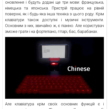
оновлення і будуть додані ще три мови: французька,
німецька та японська. Пристрій працює на рівній
поверхні, як і будь-яка інша техніка з цього роду. Крім
клавіатури також доступні і музичні інструменти.
Основним з них, звичайно ж, є піаніно. Але користувач
зможе грати і на фортепіано, гітарі, бас, барабанах.
Але клавіатура крім своїх основних функцій є і