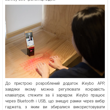
До пристрою розроблений додаток iKeybo APP,
завдяки якому можна регулювати яскравість
клавіатури, стежити за її зарядом. iKeybo працює
через Bluetooth і USB, що знищує рамки через вибір
гаджета, з яким ви збиралися використовувати