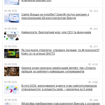
атакували реальні цілі
05.08.2026
372
Сайти більше не потрібні? OpenAI тестує рекламу з
персональним ШІ-консультантом бренду
04.08.2026
497
Наймологія: безплатний курс для CEO та фаундерів
04.08.2026
371
Як поєднати стратегію, створену людьми, та AI-технології?
Кейс izi та агенції SHOTS
04.08.2026
4199
Європа знову визнала український ритейл: три «Сільпо»
увійшли до рейтингу найкращих супермаркетів
03.08.2026
3186
Вступ-2026: менеджмент вдруге став найпопулярнішою
спеціальністю, а кількість заяв — рекордна за 5 років
02.08.2026
448
WhatsApp прибиратиме повідомлення брендів з основних