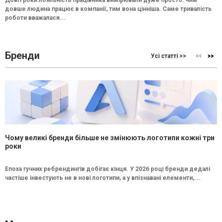
Довгі роки лояльність працівника вимірювали дуже просто: чим
довше людина працює в компанії, тим вона цінніша. Саме тривалість
роботи вважалася...
Бренди
Усі статті >>
Чому великі бренди більше не змінюють логотипи кожні три
роки
Епоха гучних ребрендингів добігає кінця. У 2026 році бренди дедалі
частіше інвестують не в нові логотипи, а у впізнавані елементи,...