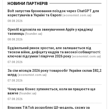
НОВИНИ ПАРТНЕРІВ
Bolt запустив бронювання поїздок через ChatGPT для
користувачів в Україні та Європі
(economist.com.ua)
08.08.2026
OpenAI відповіла на звинувачення Apple у крадіжці
таємниць
(founder.ua)
08.08.2026
Будівельний ринок зростає, але залишається під
тиском війни, дефіциту кадрів та високої собівартості:
ключові підсумки І півріччя 2026 року
(economist.com.ua)
07.08.2026
За сім місяців 2026 року товарообіг України склав $82,2
млрд
(economist.com.ua)
07.08.2026
Чому ваш бізнес зупиняється, коли ви працюєте ще
важче
(founder.ua)
07.08.2026
Власник TikTok розробляє ШІ-модель, схожу за