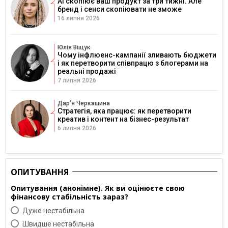
AI скопіює ваш продукт за три тижні. Але
бренд і сенси скопіювати не зможе
16 липня 2026
Юлія Віщук
Чому інфлюенс-кампанії зливають бюджети
і як перетворити співпрацю з блогерами на
реальні продажі
7 липня 2026
Дарʼя Черкашина
Стратегія, яка працює: як перетворити
креатив і контент на бізнес-результат
6 липня 2026
ОПИТУВАННЯ
Опитування (анонімне). Як ви оцінюєте свою
фінансову стабільність зараз?
Дуже нестабільна
Швидше нестабільна