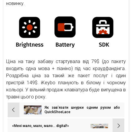
новинку.
Ціна на таку забаву стартувала від 79$ (до пакету
входить одна мова + піаніно) під час краудфандінга.
Роздрібна ціна за такий же пакет послуг і один
пристрій 149$. iKeybo планують в білому і чорному
кольорі. У вільний продаж клавіатура буде випущена в
травні цього року.
Як зав’язати шнурки одним рухом або
Навігація
QuickShoeLace
записів
«Мені мало, мало, мало… digital!»