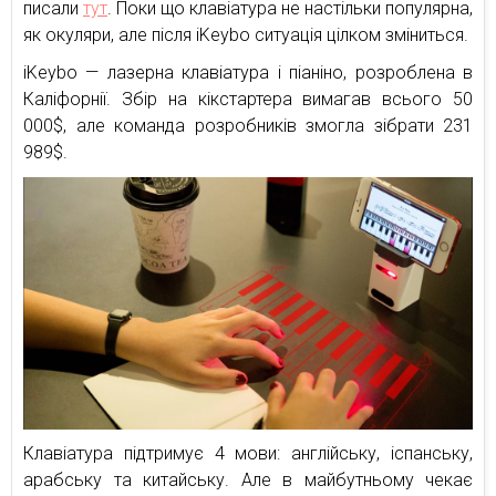
писали
тут
. Поки що клавіатура не настільки популярна,
як окуляри, але після iKeybo ситуація цілком зміниться.
iKeybo — лазерна клавіатура і піаніно, розроблена в
Каліфорнії. Збір на кікстартера вимагав всього 50
000$, але команда розробників змогла зібрати 231
989$.
Клавіатура підтримує 4 мови: англійську, іспанську,
арабську та китайську. Але в майбутньому чекає