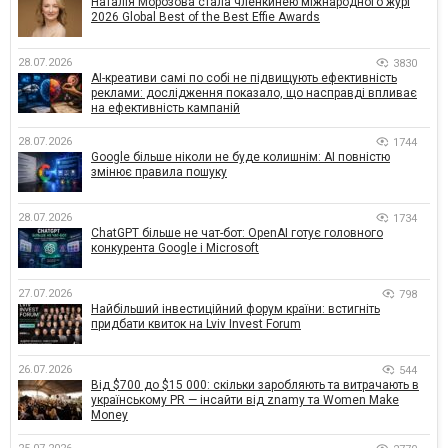
Наталія Морозова стала членкинею міжнародного журі
2026 Global Best of the Best Effie Awards
28.07.2026
3830
AI-креативи самі по собі не підвищують ефективність
реклами: дослідження показало, що насправді впливає
на ефективність кампаній
28.07.2026
1744
Google більше ніколи не буде колишнім: AI повністю
змінює правила пошуку
28.07.2026
1734
ChatGPT більше не чат-бот: OpenAI готує головного
конкурента Google і Microsoft
27.07.2026
798
Найбільший інвестиційний форум країни: встигніть
придбати квиток на Lviv Invest Forum
26.07.2026
544
Від $700 до $15 000: скільки заробляють та витрачають в
українському PR — інсайти від znamy та Women Make
Money