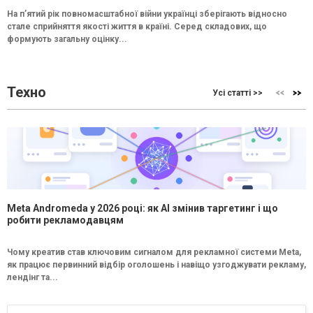
На п’ятий рік повномасштабної війни українці зберігають відносно
стале сприйняття якості життя в країні. Серед складових, що
формують загальну оцінку...
Техно
Усі статті >>
Meta Andromeda у 2026 році: як AI змінив таргетинг і що
робити рекламодавцям
Чому креатив став ключовим сигналом для рекламної системи Meta,
як працює первинний відбір оголошень і навіщо узгоджувати рекламу,
лендінг та...