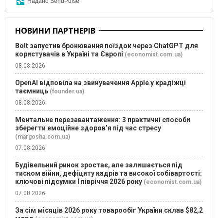
Надано SendPulse
НОВИНИ ПАРТНЕРІВ
Bolt запустив бронювання поїздок через ChatGPT для
користувачів в Україні та Європі
(economist.com.ua)
08.08.2026
OpenAI відповіла на звинувачення Apple у крадіжці
таємниць
(founder.ua)
08.08.2026
Ментальне перезавантаження: 3 практичні способи
зберегти емоційне здоров’я під час стресу
(margosha.com.ua)
07.08.2026
Будівельний ринок зростає, але залишається під
тиском війни, дефіциту кадрів та високої собівартості:
ключові підсумки І півріччя 2026 року
(economist.com.ua)
07.08.2026
За сім місяців 2026 року товарообіг України склав $82,2