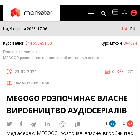
Нд, 9 серпня 2026, 17:06
UA
RU
Курс валют:
$44,65 , €51,60
Курс Біткоїн:
$64894
Головна
Новини
MEGOGO розпочинає власне виробництво аудіосеріалів
23.02.2021
0
1279
Час читання: 1.8 хв.
MEGOGO РОЗПОЧИНАЄ ВЛАСНЕ
ВИРОБНИЦТВО АУДІОСЕРІАЛІВ
1
0
Медіасервіс MEGOGO розпочав власне виробництво