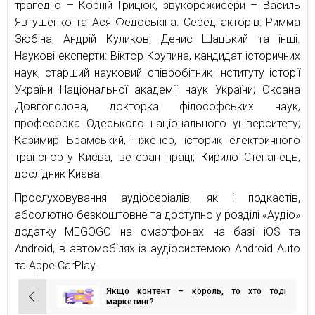
трагедію – Корній Грицюк, звукорежисери – Василь
Явтушенко та Ася Федоськіна. Серед акторів: Римма
Зюбіна, Андрій Куликов, Денис Шацький та інші.
Наукові експерти: Віктор Крупина, кандидат історичних
наук, старший науковий співробітник Інституту історії
України Національної академії наук України; Оксана
Довгополова, докторка філософських наук,
професорка Одеського національного університету;
Казимир Брамський, інженер, історик електричного
транспорту Києва, ветеран праці; Кирило Степанець,
дослідник Києва.
Прослуховування аудіосеріалів, як і подкастів,
абсолютно безкоштовне та доступно у розділі «Аудіо»
додатку MEGOGO на смартфонах на базі iOS та
Android, в автомобілях із аудіосистемою Android Auto
та Appe CarPlay.
Якщо контент – король, то хто тоді
Навігація
маркетинг?