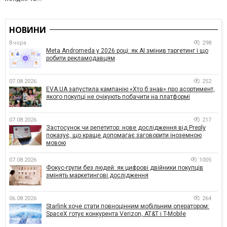
НОВИНИ
Вчора
298
Meta Andromeda у 2026 році: як AI змінив таргетинг і що
робити рекламодавцям
07.08.2026
252
EVA.UA запустила кампанію «Хто б знав» про асортимент,
якого покупці не очікують побачити на платформі
07.08.2026
217
Застосунок чи репетитор: нове дослідження від Preply
показує, що краще допомагає заговорити іноземною
мовою
07.08.2026
1005
Фокус-групи без людей: як цифрові двійники покупців
змінять маркетингові дослідження
06.08.2026
264
Starlink хоче стати повноцінним мобільним оператором:
SpaceX готує конкурента Verizon, AT&T і T-Mobile