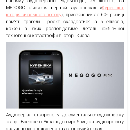
напряму аудіосеріалів. Відсьогодні, 23 лютого, на
MEGOGO з’явився перший аудіосеріал «
Куренівка:
історія київського потопу
», присвячений до 60-ї річниці
пам’яті трагедії. Проєкт складається із 6 епізодів,
кожен з яких розповідатиме деталі найбільшої
техногенної катастрофи в історії Києва.
Аудіосеріал створено у документально-художньому
жанрі. Вперше в Україні до виробництва аудіопроєкту
залучено кінорежисера та акторський склад.