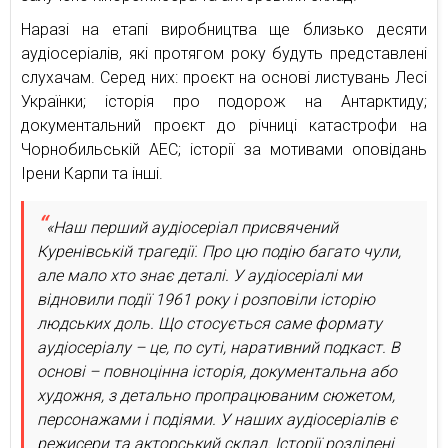
Наразі на етапі виробництва ще близько десяти
аудіосеріалів, які протягом року будуть представлені
слухачам. Серед них: проєкт на основі листувань Лесі
Українки; історія про подорож на Антарктиду;
документальний проєкт до річниці катастрофи на
Чорнобильській АЕС; історії за мотивами оповідань
Ірени Карпи та інші.
«Наш перший аудіосеріал присвячений
Куренівській трагедії. Про цю подію багато чули,
але мало хто знає деталі. У аудіосеріалі ми
відновили події 1961 року і розповіли історію
людських доль. Що стосується саме формату
аудіосеріалу – це, по суті, наративний подкаст. В
основі – повноцінна історія, документальна або
художня, з детально пропрацюваним сюжетом,
персонажами і подіями. У наших аудіосеріалів є
режисери та акторський склад. Історії розділені