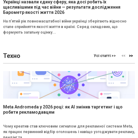
Українці назвали єдину сферу, яка досі робить їх
щасливішими під час війни — результати дослідження
Барометр якості життя 2026
На п’ятий рік повномасштабної війни українці зберігають відносно
стале сприйняття якості життя в країні. Серед складових, що
формують загальну оцінку...
Техно
Усі статті >>
Meta Andromeda у 2026 році: як AI змінив таргетинг і що
робити рекламодавцям
Чому креатив став ключовим сигналом для рекламної системи Meta,
як працює первинний відбір оголошень і навіщо узгоджувати рекламу,
лендінг та...