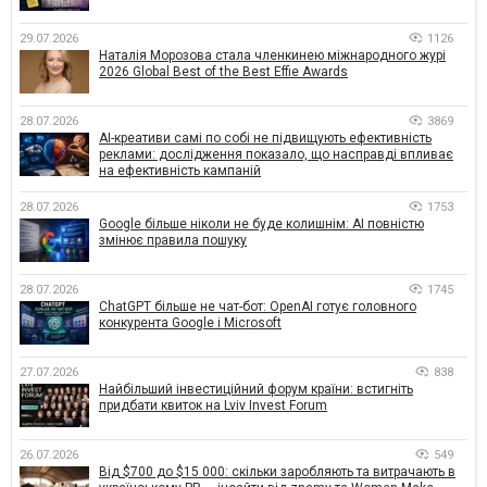
29.07.2026
1126
Наталія Морозова стала членкинею міжнародного журі
2026 Global Best of the Best Effie Awards
28.07.2026
3869
AI-креативи самі по собі не підвищують ефективність
реклами: дослідження показало, що насправді впливає
на ефективність кампаній
28.07.2026
1753
Google більше ніколи не буде колишнім: AI повністю
змінює правила пошуку
28.07.2026
1745
ChatGPT більше не чат-бот: OpenAI готує головного
конкурента Google і Microsoft
27.07.2026
838
Найбільший інвестиційний форум країни: встигніть
придбати квиток на Lviv Invest Forum
26.07.2026
549
Від $700 до $15 000: скільки заробляють та витрачають в