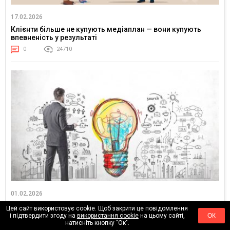
17.02.2026
Клієнти більше не купують медіаплан — вони купують
впевненість у результаті
0
24710
01.02.2026
Від “оптимізації реклами” до керування попитом: ціннісна
Цей сайт використовує cookie. Щоб закрити це повідомлення
логіка маркетингу
і підтвердити згоду на
використання cookie
на цьому сайті,
ОК
натисніть кнопку "Ок".
0
4628