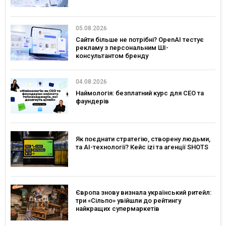
05.08.2026
Сайти більше не потрібні? OpenAI тестує
рекламу з персональним ШІ-
консультантом бренду
04.08.2026
Наймологія: безплатний курс для CEO та
фаундерів
Як поєднати стратегію, створену людьми,
та AI-технології? Кейс izi та агенції SHOTS
Європа знову визнала український ритейл:
три «Сільпо» увійшли до рейтингу
найкращих супермаркетів