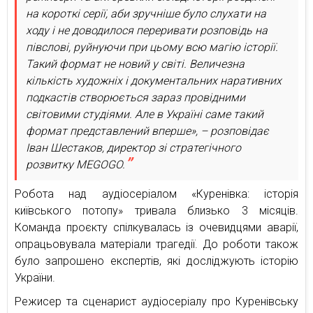
на короткі серії, аби зручніше було слухати на
ходу і не доводилося переривати розповідь на
півслові, руйнуючи при цьому всю магію історії.
Такий формат не новий у світі. Величезна
кількість художніх і документальних наративних
подкастів створюється зараз провідними
світовими студіями. Але в Україні саме такий
формат представлений вперше», – розповідає
Іван Шестаков, директор зі стратегічного
розвитку MEGOGO.
Робота над аудіосеріалом «Куренівка: історія
київського потопу» тривала близько 3 місяців.
Команда проєкту спілкувалась із очевидцями аварії,
опрацьовувала матеріали трагедії. До роботи також
було запрошено експертів, які досліджують історію
України.
Режисер та сценарист аудіосеріалу про Куренівську