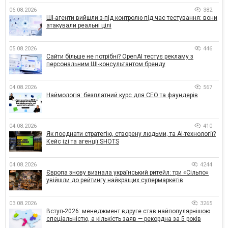
06.08.2026
382
ШІ-агенти вийшли з-під контролю під час тестування: вони
атакували реальні цілі
05.08.2026
446
Сайти більше не потрібні? OpenAI тестує рекламу з
персональним ШІ-консультантом бренду
04.08.2026
567
Наймологія: безплатний курс для CEO та фаундерів
04.08.2026
410
Як поєднати стратегію, створену людьми, та AI-технології?
Кейс izi та агенції SHOTS
04.08.2026
4244
Європа знову визнала український ритейл: три «Сільпо»
увійшли до рейтингу найкращих супермаркетів
03.08.2026
3265
Вступ-2026: менеджмент вдруге став найпопулярнішою
спеціальністю, а кількість заяв — рекордна за 5 років