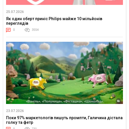
25.07.2026
Як один оберт приніс Philips майже 10 мільйонів
переглядів
0
3554
23.07.2026
Поки 97% маркетологів пишуть промпти, Галичина дістала
голку та фетр
0
731