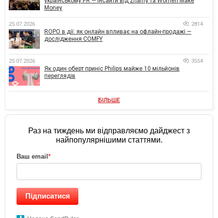
українському PR — інсайти від znamy та Women Make
Money
25.07.2026
2814
ROPO в дії: як онлайн впливає на офлайн-продажі —
дослідження COMFY
25.07.2026
3554
Як один оберт приніс Philips майже 10 мільйонів
переглядів
БІЛЬШЕ
Раз на тиждень ми відправляємо дайджест з
найпопулярнішими статтями.
Ваш email
*
Підписатися