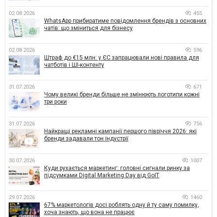
02.08.2026
455
WhatsApp прибиратиме повідомлення брендів з основних
чатів: що зміниться для бізнесу
02.08.2026
596
Штраф до €15 млн: у ЄС запрацювали нові правила для
чатботів і ШІ-контенту
31.07.2026
671
Чому великі бренди більше не змінюють логотипи кожні
три роки
31.07.2026
756
Найкращі рекламні кампанії першого півріччя 2026: які
бренди задавали тон індустрії
30.07.2026
1007
Куди рухається маркетинг: головні сигнали ринку за
підсумками Digital Marketing Day від GoIT
29.07.2026
1460
67% маркетологів досі роблять одну й ту саму помилку,
хоча знають, що вона не працює