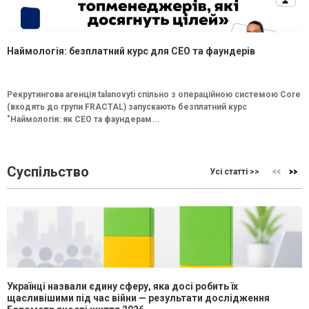
Наймологія: безплатний курс для CEO та фаундерів
Рекрутингова агенція talanovyti спільно з операційною системою Core
(входять до групи FRACTAL) запускають безплатний курс
"Наймологія: як СEO та фаундерам...
Суспільство
Усі статті >>
Українці назвали єдину сферу, яка досі робить їх
щасливішими під час війни — результати дослідження