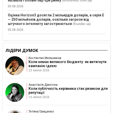
назвала головні бар’єри ринку
(economist.com.ua)
05.08.2026
Оцінка Horizon3 досягла 2 мільярдів доларів, а серія E
— 250 мільйонів доларів, оскільки загрози від
штучного інтелекту загострюються
(founder.ua)
05.08.2026
ЛІДЕРИ ДУМОК
Костянтин Мельников
Коли немає великого бюджету: як витягнути
кампанію ідеєю
23 липня 2026
Анастасія Джогола
Коли публічність керівника стає ризиком для
репутації
16 липня 2026
Тетяна Грищенко