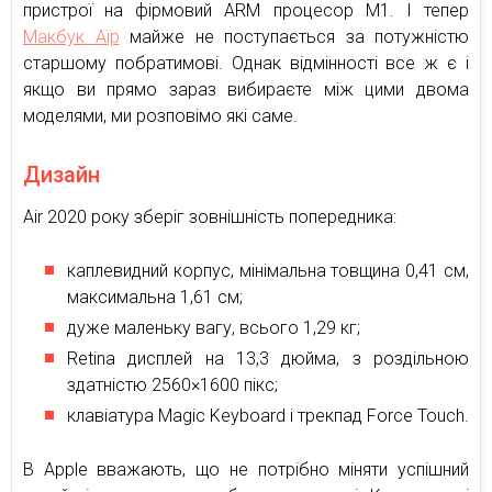
пристрої на фірмовий ARM процесор М1. І тепер
Макбук Аїр
майже не поступається за потужністю
старшому побратимові. Однак відмінності все ж є і
якщо ви прямо зараз вибираєте між цими двома
моделями, ми розповімо які саме.
Дизайн
Air 2020 року зберіг зовнішність попередника:
каплевидний корпус, мінімальна товщина 0,41 см,
максимальна 1,61 см;
дуже маленьку вагу, всього 1,29 кг;
Retina дисплей на 13,3 дюйма, з роздільною
здатністю 2560×1600 пікс;
клавіатура Magic Keyboard і трекпад Force Touch.
В Apple вважають, що не потрібно міняти успішний