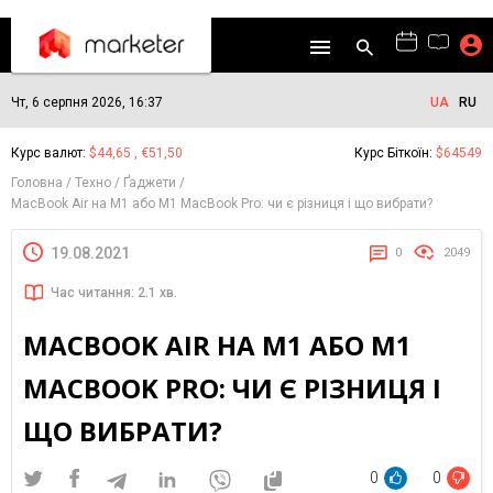
Чт, 6 серпня 2026, 16:37
UA
RU
Курс валют:
$44,65 , €51,50
Курс Біткоїн:
$64549
Головна
Техно
Ґаджети
MacBook Air на M1 або M1 MacBook Pro: чи є різниця і що вибрати?
19.08.2021
0
2049
Час читання: 2.1 хв.
MACBOOK AIR НА M1 АБО M1
MACBOOK PRO: ЧИ Є РІЗНИЦЯ І
ЩО ВИБРАТИ?
0
0