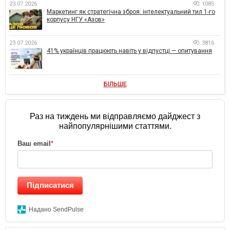
23.07.2026
1085
Маркетинг як стратегічна зброя: інтелектуальний тил 1-го
корпусу НГУ «Азов»
23.07.2026
3816
41% українців працюють навіть у відпустці — опитування
БІЛЬШЕ
Раз на тиждень ми відправляємо дайджест з
найпопулярнішими статтями.
Ваш email
*
Підписатися
Надано SendPulse