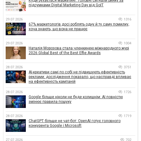
Куди рухається маркетинг: головні сигнали ринку за
підсумками Digital Marketing Day від GoIT
29.07.2026
1316
67% маркетологів досі роблять одну й ту саму помилку,
хоча знають, що вона не працює
29.07.2026
1004
Наталія Морозова стала членкинею міжнародного журі
2026 Global Best of the Best Effie Awards
28.07.2026
3751
AI-креативи самі по собі не підвищують ефективність
реклами: дослідження показало, що насправді впливає
на ефективність кампаній
28.07.2026
1726
Google більше ніколи не буде колишнім: AI повністю
змінює правила пошуку
28.07.2026
1719
ChatGPT більше не чат-бот: OpenAI готує головного
конкурента Google і Microsoft
27.07.2026
702