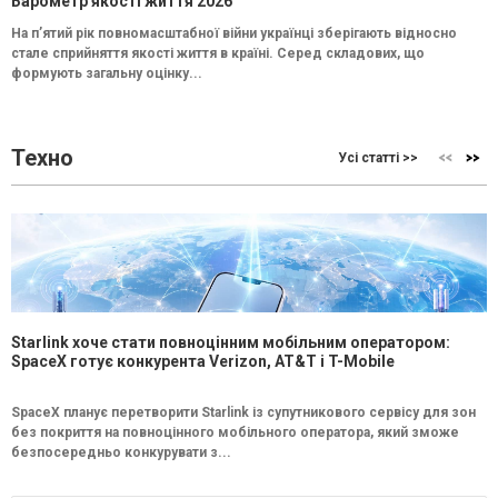
Барометр якості життя 2026
На п’ятий рік повномасштабної війни українці зберігають відносно
стале сприйняття якості життя в країні. Серед складових, що
формують загальну оцінку...
Техно
Усі статті >>
Starlink хоче стати повноцінним мобільним оператором:
SpaceX готує конкурента Verizon, AT&T і T-Mobile
SpaceX планує перетворити Starlink із супутникового сервісу для зон
без покриття на повноцінного мобільного оператора, який зможе
безпосередньо конкурувати з...