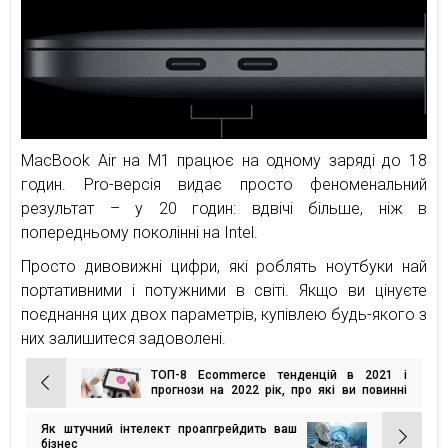
MacBook Air на M1 працює на одному заряді до 18
годин. Pro-версія видає просто феноменальний
результат – у 20 годин: вдвічі більше, ніж в
попередньому поколінні на Intel.
Просто дивовижні цифри, які роблять ноутбуки най
портативними і потужними в світі. Якщо ви цінуєте
поєднання цих двох параметрів, купівлею будь-якого з
них залишитеся задоволені.
ТОП-8 Ecommerce тенденцій в 2021 і
Навігація
прогнози на 2022 рік, про які ви повинні
знати
записів
Як штучний інтелект проапгрейдить ваш
бізнес