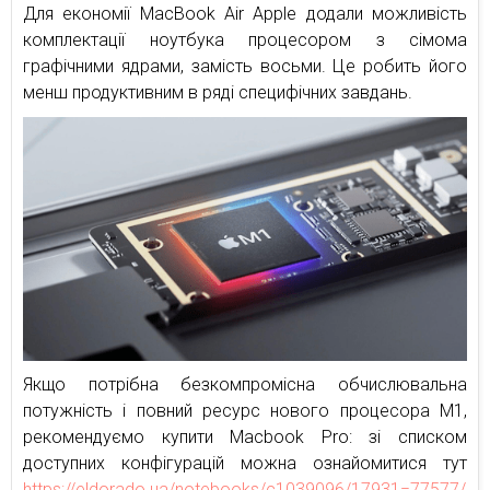
Для економії MacBook Air Apple додали можливість
комплектації ноутбука процесором з сімома
графічними ядрами, замість восьми. Це робить його
менш продуктивним в ряді специфічних завдань.
Якщо потрібна безкомпромісна обчислювальна
потужність і повний ресурс нового процесора М1,
рекомендуємо купити Macbook Pro: зі списком
доступних конфігурацій можна ознайомитися тут
https://eldorado.ua/notebooks/c1039096/17931=77577/
.