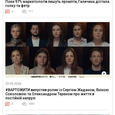
Поки 97% маркетологів пишуть промпти, Галичина дістала
голку та фетр
0
711
25.06.2026
#ВАРТОЖИТИ випустив ролик із Сергієм Жаданом, Яніною
Соколовою та Олександром Тереном про життя в
постійній напрузі
0
3083