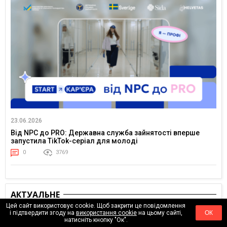
23.06.2026
Від NPC до PRO: Державна служба зайнятості вперше
запустила TikTok-серіал для молоді
0
3769
АКТУАЛЬНЕ
Цей сайт використовує cookie. Щоб закрити це повідомлення
і підтвердити згоду на
використання cookie
на цьому сайті,
ОК
натисніть кнопку "Ок".