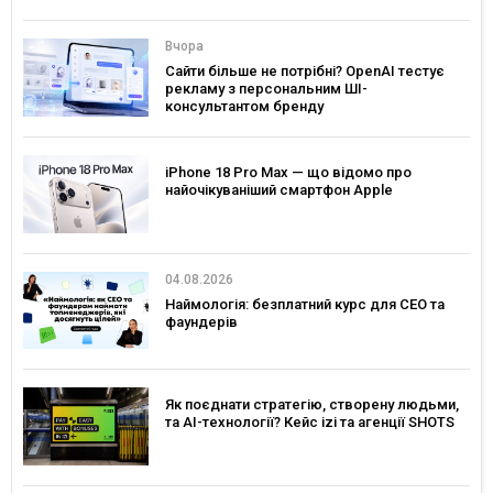
Вчора
Сайти більше не потрібні? OpenAI тестує
рекламу з персональним ШІ-
консультантом бренду
iPhone 18 Pro Max — що відомо про
найочікуваніший смартфон Apple
04.08.2026
Наймологія: безплатний курс для CEO та
фаундерів
Як поєднати стратегію, створену людьми,
та AI-технології? Кейс izi та агенції SHOTS