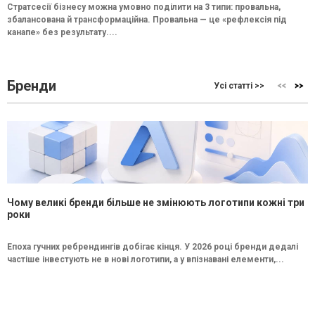
Стратсесії бізнесу можна умовно поділити на 3 типи: провальна,
збалансована й трансформаційна. Провальна — це «рефлексія під
канапе» без результату....
Бренди
Усі статті >>
Чому великі бренди більше не змінюють логотипи кожні три
роки
Епоха гучних ребрендингів добігає кінця. У 2026 році бренди дедалі
частіше інвестують не в нові логотипи, а у впізнавані елементи,...