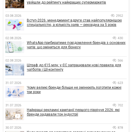
увійшли до рейтингу найкращих супермаркетів
03.08.2026
2952
Вступ-2026: менеджмент вдруге став найпопулярнішою
спеціальністю, а кількість заяв — рекордна за 5 років
02.08.2026
430
WhatsApp прибиратиме повідомлення брендів з основних
чатів: що зміниться для бізнесу
02.08.2026
566
Штраф до €15 млн: у ЄС запрацювали нові правила для
чатботів і ШІ-контенту
31.07.2026
623
Чому великі бренди більше не змінюють логотипи кожні
три роки
31.07.2026
702
Найкращі рекламні кампанії першого півріччя 2026: які
бренди задавали тон індустрії
30.07.2026
878