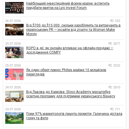
Найбільший інвестиційний форум країни: встигніть
придбати квиток на Lviv Invest Forum
26.07.2026
532
Від $700 до $15 000: скільки заробляють та витрачають в
українському PR — інсайти від znamy та Women Make
Money
25.07.2026
2677
ROPO в дії: як онлайн впливає на офлайн-продажі —
дослідження COMFY
25.07.2026
3222
Як один оберт приніс Philips майже 10 мільйонів
переглядів
24.07.2026
2010
Від Львова до Харкова: Glovo Academy масштабує
освітню програму для підтримки українського бізнесу
23.07.2026
711
Поки 97% маркетологів пишуть промпти, Галичина дістала
голку та фетр