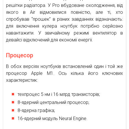
решітки радіатора. У Pro вбудоване охолодження, від
якого в Air відмовилися повністю, але ті, хто
спробував “прошек” в різних завданнях відзначають:
для включення кулера ноутбук потрібно серйозно
навантажити. У звичайному режимі вентилятор в
девайсі відключений для економії енергії.
Процесор
В обох версіях ноутбуків встановлений один і той же
процесор Apple M1. Ось кілька його ключових
характеристик:
техпроцес 5 нм і 16 млрд транзисторів;
8-ядерний центральний процесор;
8-ядерна графіка;
16-ядерний модуль Neural Engine.