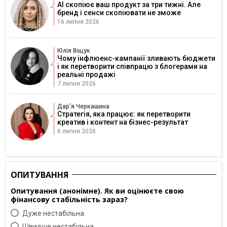
AI скопіює ваш продукт за три тижні. Але
бренд і сенси скопіювати не зможе
16 липня 2026
Юлія Віщук
Чому інфлюенс-кампанії зливають бюджети
і як перетворити співпрацю з блогерами на
реальні продажі
7 липня 2026
Дарʼя Черкашина
Стратегія, яка працює: як перетворити
креатив і контент на бізнес-результат
6 липня 2026
ОПИТУВАННЯ
Опитування (анонімне). Як ви оцінюєте свою
фінансову стабільність зараз?
Дуже нестабільна
Швидше нестабільна