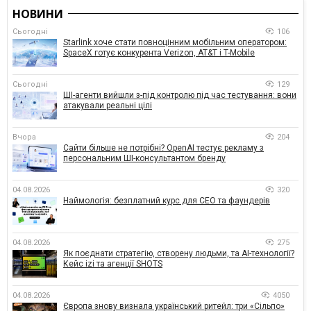
НОВИНИ
Сьогодні
106
Starlink хоче стати повноцінним мобільним оператором:
SpaceX готує конкурента Verizon, AT&T і T-Mobile
Сьогодні
129
ШІ-агенти вийшли з-під контролю під час тестування: вони
атакували реальні цілі
Вчора
204
Сайти більше не потрібні? OpenAI тестує рекламу з
персональним ШІ-консультантом бренду
04.08.2026
320
Наймологія: безплатний курс для CEO та фаундерів
04.08.2026
275
Як поєднати стратегію, створену людьми, та AI-технології?
Кейс izi та агенції SHOTS
04.08.2026
4050
Європа знову визнала український ритейл: три «Сільпо»