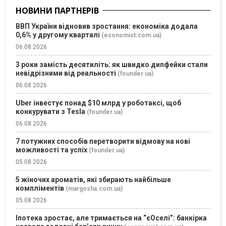
НОВИНИ ПАРТНЕРІВ
ВВП України відновив зростання: економіка додала
0,6% у другому кварталі
(economist.com.ua)
06.08.2026
3 роки замість десятиліть: як швидко дипфейки стали
невідрізними від реальності
(founder.ua)
06.08.2026
Uber інвестує понад $10 млрд у роботаксі, щоб
конкурувати з Tesla
(founder.ua)
06.08.2026
7 потужних способів перетворити відмову на нові
можливості та успіх
(founder.ua)
05.08.2026
5 жіночих ароматів, які збирають найбільше
компліментів
(margosha.com.ua)
05.08.2026
Іпотека зростає, але тримається на “єОселі”: банкірка