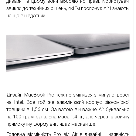
дизайн і в цьому вони абсолютно праві. Користувачі
звикли до технічних рішень, які їм пропонує Air і знають,
на що він здатний.
Дизайн MacBook Pro теж не змінився з минулої версії
на Intel. Все той же алюмінієвий корпус рівномірної
товщини в 1,56 см. За вагою він важче Air буквально
на 100 грам, загальна маса 1,4 кг, але через класичну
прямокутну форму виглядає масивніше.
Головна відмінність Pro від Air в дизайні – наявність