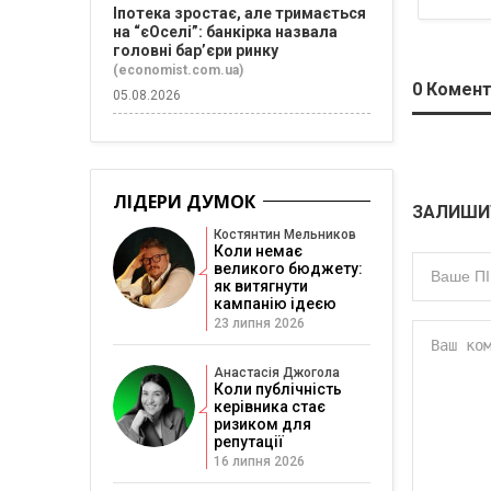
Іпотека зростає, але тримається
на “єОселі”: банкірка назвала
головні бар’єри ринку
(economist.com.ua)
0
Комент
05.08.2026
ЛІДЕРИ ДУМОК
ЗАЛИШИ
Костянтин Мельников
Коли немає
великого бюджету:
як витягнути
кампанію ідеєю
23 липня 2026
Анастасія Джогола
Коли публічність
керівника стає
ризиком для
репутації
16 липня 2026