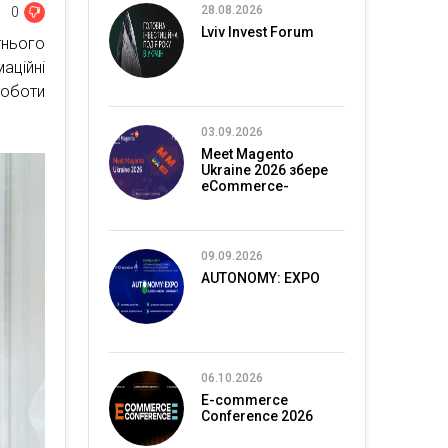
28.08.2026
0
Lviv Invest Forum
тнього
аційні
роботи
03.09.2026
Meet Magento
Ukraine 2026 збере
eCommerce-
спільноту в Києві
09.09.2026
AUTONOMY: EXPO
06.10.2026
E-commerce
Conference 2026