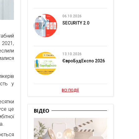
06.10.2026
SECURITY 2.0
абний
2021,
еслили
13.10.2026
малися
ЄвроБудЕкспо 2026
ікерів
асть у
ВСІ ПОДІЇ
есятки
усе це
ВІДЕО
бітної
а.
ється