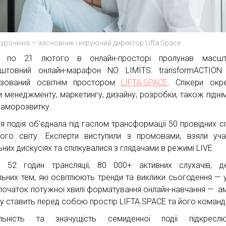
Курочкіна — засновник і керуючий директор Lifta.Space
 по 21 лютого в онлайн-просторі пролунав масшт
штовний онлайн-марафон NO LIMITS: transformACTION 
ізований освітнім простором
LIFTA.SPACE
. Спікери окр
и менеджменту, маркетингу, дизайну, розробки, також підні
саморозвитку.
ня подія об’єднала під гаслом трансформації 50 провідних сп
ого світу. Експерти виступили з промовами, взяли уч
них дискусіях та спілкувалися з глядачами в режимі LIVE.
 52 годин трансляції, 80 000+ активних слухачів, д
льних тем, які освітлюють тренди та виклики сьогодення — 
початок потужної хвилі форматування онлайн-навчання — ам
 яку ставить перед собою простір LIFTA.SPACE та його команд
альність та значущість семиденної події підкреслю