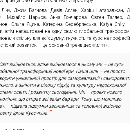
ку принципово нового освітнього простору.
 Лінч, Джим Багнола, Девід Аллен, Харіш Натараджан, 
ч, Михайло Царьов, Анна Гончарова, Євген Таллер, Д
чов, Ольга Яцина, Катерина Серебрянська, Katya Chilly —
ри, втім налаштовані на одну хвилю глобальної трансформа
ювали спільну для всіх думку: гнучкість та курс на професій
стісний розвиток — це основний тренд десятиліття.
Світ змінюється, адже змінюємося в ньому ми — це суть
обальної трансформації нової ери. Наша ціль — не просто
ворити унікальний простір для самореалізації і саморозвит
жного, а змінити в цілому підхід та культуру недосконалої
стеми освіти і розвитку сьогодення. Ми — проект нового
коління, що стирає всі зайві бар’єри. Тому, що можливо —
е», — підвела підсумки засновниця та головний візіонер
оекту Ірина Курочкіна.