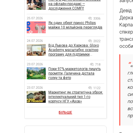
запус
на офлайн-продажі —
дослідження COMFY
Девід
Дерка
25.07.2026
3306
Як один оберт приніс Philips
Карпа
майже 10 мільйонів переглядів
спіке
трансл
24.07.2026
2022
особи
Від Львова до Харкова: Glovo
Academy масштабує освітню
програму для підтримки
українського бізнесу
23.07.2026
718
«
Поки 97% маркетологів пишуть
гл
промпти, Галичина дістала
голку та фетр
ст
ко
23.07.2026
1122
Маркетинг як стратегічна зброя:
си
інтелектуальний тил 1-го
по
корпусу НГУ «Азов»
вс
БІЛЬШЕ
пр