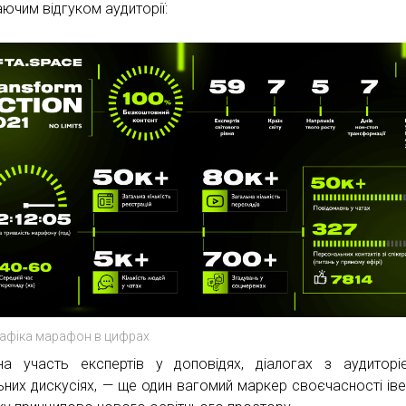
ючим відгуком аудиторії:
афіка марафон в цифрах
на участь експертів у доповідях, діалогах з аудитор
ьних дискусіях, — ще один вагомий маркер своєчасності іве