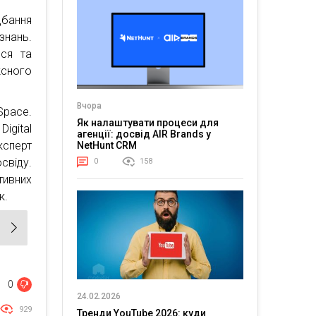
бання
знань.
ся та
ксного
Вчора
Space.
Як налаштувати процеси для
igital
агенції: досвід AIR Brands у
Експерт
NetHunt CRM
свіду.
0
158
тивних
к.
0
24.02.2026
929
Тренди YouTube 2026: куди