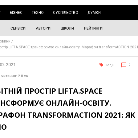
Г
БІЗНЕС
ТЕХНО
СУСПІЛЬСТВО
ДУМКИ
А
СЕРВІСИ
АВТОРИ
ШКОЛИ
РЕЙТИНГИ
овини
ростір LIFTA.SPACE трансформує онлайн-освіту. Марафон transformACTION 2021
.02.2021
0
Події
 читання: 2.8 хв.
ІТНІЙ ПРОСТІР LIFTA.SPACE
АНСФОРМУЄ ОНЛАЙН-ОСВІТУ.
АФОН TRANSFORMACTION 2021: ЯК 
ЛО