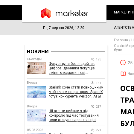
МАРКЕТИН
АГЕНТСТВ
Пт, 7 серпня 2026, 12:20
Головна
Н
Освітній п
було
НОВИНИ
Сьогодні
193
25
Фокус-групи без людей: як
цифрові двійники покупців
змінять маркетингові
Час
дослідження
Вчора
161
ОСВ
Starlink хоче стати повноцінним
мобільним оператором: SpaceX
готує конкурента Verizon, AT&T і
ТР
T-Mobile
Вчора
217
МАР
ШІ-агенти вийшли з-під
контролю під час тестування:
вони атакували реальні цілі
БУ
05.08.2026
271