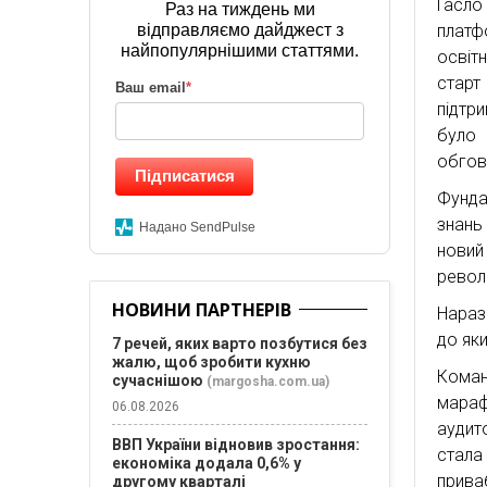
Гасло
Раз на тиждень ми
платф
відправляємо дайджест з
найпопулярнішими статтями.
освіт
старт
Ваш email
*
підтр
було 
обгов
Підписатися
Фунда
знань
Надано SendPulse
нови
револ
НОВИНИ ПАРТНЕРІВ
Наразі
до як
7 речей, яких варто позбутися без
жалю, щоб зробити кухню
Кома
сучаснішою
(margosha.com.ua)
мараф
06.08.2026
аудит
ВВП України відновив зростання:
стала
економіка додала 0,6% у
прива
другому кварталі