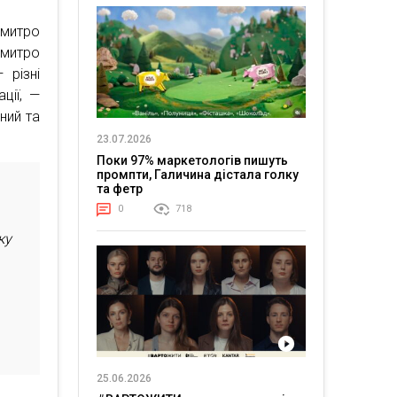
Дмитро
митро
 різні
ції, —
ний та
23.07.2026
Поки 97% маркетологів пишуть
промпти, Галичина дістала голку
та фетр
0
718
ку
25.06.2026