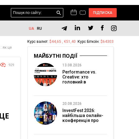
ПІДПИСКА
UA
RU
Курс валют:
$44,65 , €51,40
Курс Біткоїн:
$64303
: як це
МАЙБУТНІ ПОДІЇ
929
13.08.2026
Performance vs.
Creative: хто
головний в
перформанс-
маркетингу?
20.08.2026
InvestFest 2026:
ЦЕ
найбільша онлайн-
конференція про
інвестиції