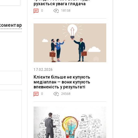
рухається увага глядача
0
18158
коментар
17.02.2026
Клієнти більше не купують
медіаплан — вони купують
впевненість у результаті
0
24568