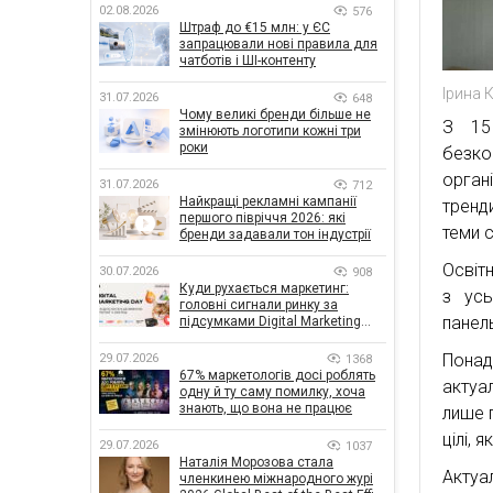
02.08.2026
576
Штраф до €15 млн: у ЄС
запрацювали нові правила для
чатботів і ШІ-контенту
Ірина 
31.07.2026
648
Чому великі бренди більше не
З 15
змінюють логотипи кожні три
роки
безко
орган
31.07.2026
712
Найкращі рекламні кампанії
тренд
першого півріччя 2026: які
теми 
бренди задавали тон індустрії
Освіт
30.07.2026
908
Куди рухається маркетинг:
з усь
головні сигнали ринку за
панель
підсумками Digital Marketing
Day від GoIT
Понад
29.07.2026
1368
67% маркетологів досі роблять
актуа
одну й ту саму помилку, хоча
знають, що вона не працює
лише 
цілі,
29.07.2026
1037
Наталія Морозова стала
Акту
членкинею міжнародного журі