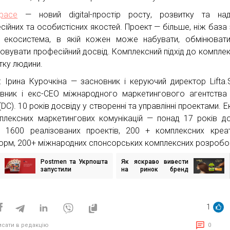
Space
— новий digital-простір росту, розвитку та над
сійних та особистісних якостей. Проект — більше, ніж база 
екосистема, в якій кожен може набувати, обмінювати
зовувати професійний досвід. Комплексний підхід до компле
тку людини.
: Ірина Курочкіна — засновник і керуючий директор Lifta.
вник і екс-СЕО міжнародного маркетингового агентства D
(DC). 10 років досвіду у створенні та управлінні проектами. 
плексних маркетингових комунікацій — понад 17 років до
 1600 реалізованих проектів, 200 + комплексних креа
орм, 200+ міжнародних спонсорських комплексних розробо
Postmen та Укрпошта
Як яскраво вивести
ігація
запустили
на ринок бренд
исів
лімітований тираж
натуральної
марок до ювілею Лесі
косметики
Українки
1
исати в редакцію
0