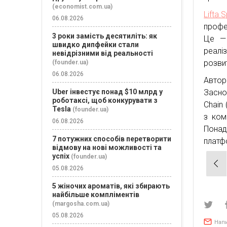
(economist.com.ua)
Lifta.
06.08.2026
профе
3 роки замість десятиліть: як
Це — 
швидко дипфейки стали
реалі
невідрізними від реальності
розви
(founder.ua)
06.08.2026
Автор
Засно
Uber інвестує понад $10 млрд у
роботаксі, щоб конкурувати з
Chain 
Tesla
(founder.ua)
з ком
06.08.2026
Понад
7 потужних способів перетворити
платф
відмову на нові можливості та
успіх
(founder.ua)
Нав
05.08.2026
зап
5 жіночих ароматів, які збирають
найбільше компліментів
(margosha.com.ua)
05.08.2026
Нап