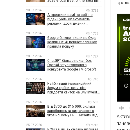
2026 Global Best of the Best Effie
вража
Awards
28.07.2026
3783
AI-креативи самі по собі не
підвищують ефективність
реклами: дослідження
показало, що насправді
впливає на ефективність
28.07.2026
1733
кампаній
Google більше ніколи не буде
колишнім: AI повністю змінює
правила пошуку
28.07.2026
1727
ChatGPT більше не чат-бот:
OpenAI готує головного
конкурента Google і Microsoft
27.07.2026
740
Найбільший інвестиційний
форум країни: встигніть
придбати квиток на Lviv Invest
Forum
26.07.2026
538
Від $700 до $15 000: скільки
Інфогр
заробляють та витрачають в
українському PR — інсайти від
Актив
znamy та Women Make Money
панел
25.07.2026
2718
ROPO в дії: як онлайн впливає