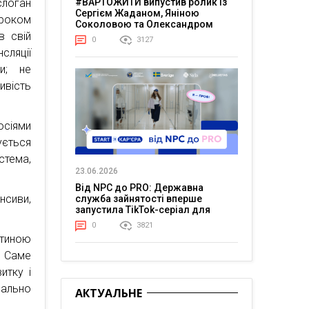
слоган
#ВАРТОЖИТИ випустив ролик із
Сергієм Жаданом, Яніною
кроком
Соколовою та Олександром
в свій
Тереном про життя в постійній
0
3127
напрузі
сляції
ви; не
ивість
осіями
ується
тема,
23.06.2026
Від NPC до PRO: Державна
енсиви,
служба зайнятості вперше
запустила TikTok-серіал для
молоді
0
3821
тиною
. Саме
итку і
ально
АКТУАЛЬНЕ