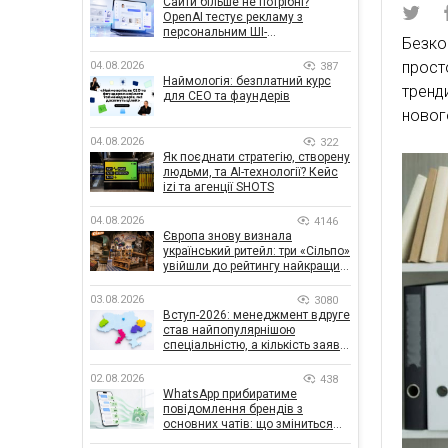
Сайти більше не потрібні?
OpenAI тестує рекламу з
персональним ШІ-
Безко
консультантом бренду
прост
04.08.2026
387
Наймологія: безплатний курс
тренд
для CEO та фаундерів
новог
04.08.2026
322
Як поєднати стратегію, створену
людьми, та AI-технології? Кейс
izi та агенції SHOTS
04.08.2026
4146
Європа знову визнала
український ритейл: три «Сільпо»
увійшли до рейтингу найкращих
супермаркетів
03.08.2026
3080
Вступ-2026: менеджмент вдруге
став найпопулярнішою
спеціальністю, а кількість заяв
— рекордна за 5 років
02.08.2026
438
WhatsApp прибиратиме
повідомлення брендів з
основних чатів: що зміниться
для бізнесу