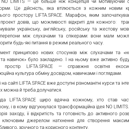
 NO LIMITS — це більше ніж концепція чи мотивуючий 
орми. Це дійсність, яка втілюється з кожним новим 
нього простору LIFTA.SPACE. Марафон, яким започаткува
 проект довів, що можливості відкриті для кожного: тран
имували українську, англійську, російську та жестову мо
перепони між слухачами та спікерами: вони мали можл
орити будь-які питання в режимі реального часу.
мент принципово нових стосунків між слухачами та «н
 та навичок» було закладено. І на ньому вже активно буд
й простір LIFTA.SPACE — справжня освітня екосис
юційна культура обміну досвідом, навичками і поглядами.
 на сайті LIFTA.SPACE вже доступні різноманітні курси та інт
их можна й треба долучатися.
нда LIFTA.SPACE щиро вдячна кожному, хто став час
ону, і в кому відгукнулася трансформаційна ідея NO LIMITS
орія заходу, її відкритість та готовність до активного розв
 ключовим джерелом натхнення для створення максим
бливого, зручного та корисного контенту.