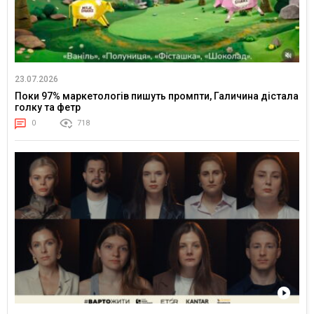
23.07.2026
Поки 97% маркетологів пишуть промпти, Галичина дістала
голку та фетр
0
718