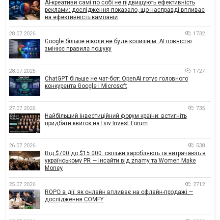
AI-креативи самі по собі не підвищують ефективність
реклами: дослідження показало, що насправді впливає
на ефективність кампаній
28.07.2026
1732
Google більше ніколи не буде колишнім: AI повністю
змінює правила пошуку
28.07.2026
1727
ChatGPT більше не чат-бот: OpenAI готує головного
конкурента Google і Microsoft
27.07.2026
735
Найбільший інвестиційний форум країни: встигніть
придбати квиток на Lviv Invest Forum
26.07.2026
538
Від $700 до $15 000: скільки заробляють та витрачають в
українському PR — інсайти від znamy та Women Make
Money
25.07.2026
2712
ROPO в дії: як онлайн впливає на офлайн-продажі —
дослідження COMFY