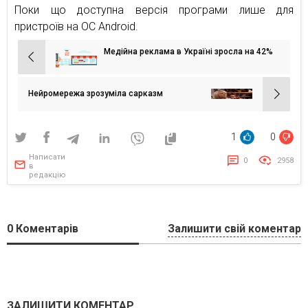
Поки що доступна версія програми лише для
пристроїв на ОС Android.
Медійна реклама в Україні зросла на 42%
Навігація
записів
Нейромережа зрозуміла сарказм
1
0
Написати
0
2958
в
редакцію
0
Коментарів
Залишити свій коментар
ЗАЛИШИТИ КОМЕНТАР