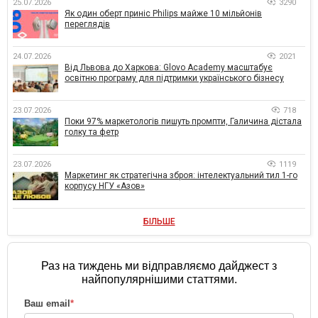
25.07.2026
3290
Як один оберт приніс Philips майже 10 мільйонів
переглядів
24.07.2026
2021
Від Львова до Харкова: Glovo Academy масштабує
освітню програму для підтримки українського бізнесу
23.07.2026
718
Поки 97% маркетологів пишуть промпти, Галичина дістала
голку та фетр
23.07.2026
1119
Маркетинг як стратегічна зброя: інтелектуальний тил 1-го
корпусу НГУ «Азов»
БІЛЬШЕ
Раз на тиждень ми відправляємо дайджест з
найпопулярнішими статтями.
Ваш email
*