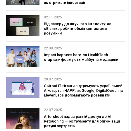
як отримати інвестиції
02.11.2025
Від паперу до штучного інтелекту: як
єВізитка робить обмін контактами
розумним
22.09.2025
Impact happens here: як HealthTech-
стартапи формують майбутнє медицини
28.07.2025
Світові IT-гіганти підтримують український
AI-стартап HAPP: як Google, DigitalOcean та
ElevenLabs допомагають розвивати
інновації в Україні
22.07.2025
Aftershoot надає ранній доступ до AI
Retouching — інструменту для оптимізації
ретуші портретів