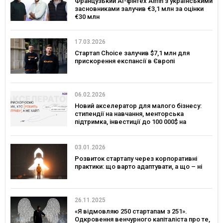
Французький AI-фінтех Aiffin з українськими
засновниками залучив €3,1 млн за оцінки
€30 млн
17.03.2026
Стартап Choice залучив $7,1 млн для
прискорення експансії в Європі
06.02.2026
Новий акселератор для малого бізнесу:
стипендії на навчання, менторська
підтримка, інвестиції до 100 000$ на
розвиток
03.01.2026
Розвиток стартапу через корпоративні
практики: що варто адаптувати, а що – ні
26.11.2025
«Я відмовляю 250 стартапам з 251».
Одкровення венчурного капіталіста про те,