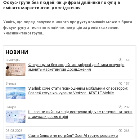
Фокус-групи без людей: як цифрові двійники покупців
змінять маркетингові дослідження
Уявіть, що перед запуском нового продукту компанія може зібрати
фокус-групу з тисяч потенційних покупців за декілька хвилин.
Учасники такої групи...
НОВИНИ
Сьогодні
144
Фокус-групи без людей: як цифрові двійники покупців
змінять маркетингові дослідження
Вчора
157
Starlink хоче стати повноцінним мобільним оператором:
SpaceX готує конкурента Verizon, AT&T і T-Mobile
Вчора
202
ШІ-агенти вийшли з-під контролю під час тестування: вони
атакували реальні цілі
05.08.2026
266
Сайти більше не потрібні? OpenAI тестує рекламу з