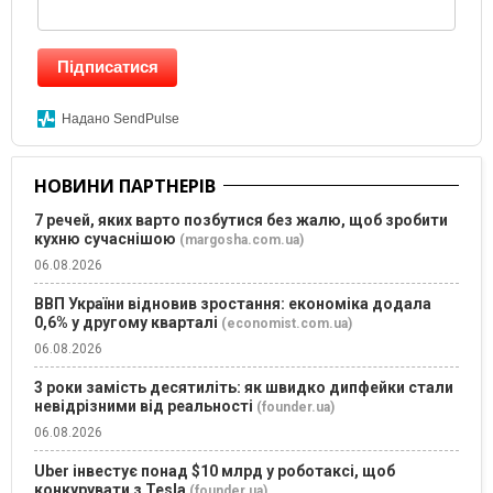
Підписатися
Надано SendPulse
НОВИНИ ПАРТНЕРІВ
7 речей, яких варто позбутися без жалю, щоб зробити
кухню сучаснішою
(margosha.com.ua)
06.08.2026
ВВП України відновив зростання: економіка додала
0,6% у другому кварталі
(economist.com.ua)
06.08.2026
3 роки замість десятиліть: як швидко дипфейки стали
невідрізними від реальності
(founder.ua)
06.08.2026
Uber інвестує понад $10 млрд у роботаксі, щоб
конкурувати з Tesla
(founder.ua)