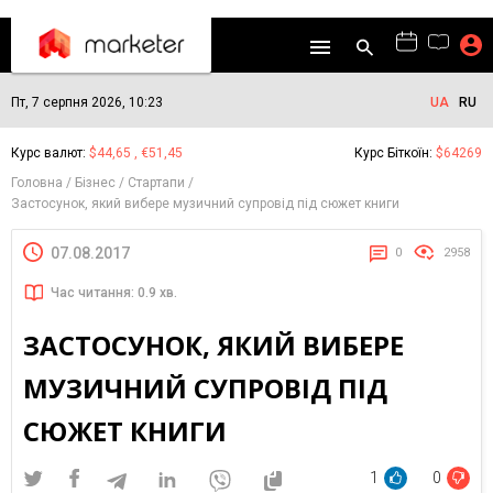
Пт, 7 серпня 2026, 10:23
UA
RU
Курс валют:
$44,65 , €51,45
Курс Біткоїн:
$64269
Головна
Бізнес
Стартапи
Застосунок, який вибере музичний супровід під сюжет книги
07.08.2017
0
2958
Час читання: 0.9 хв.
ЗАСТОСУНОК, ЯКИЙ ВИБЕРЕ
МУЗИЧНИЙ СУПРОВІД ПІД
СЮЖЕТ КНИГИ
1
0