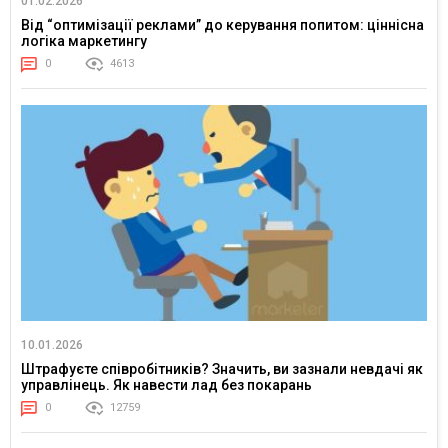
01.02.2026
Від “оптимізації реклами” до керування попитом: ціннісна
логіка маркетингу
0
4613
10.01.2026
Штрафуєте співробітників? Значить, ви зазнали невдачі як
управлінець. Як навести лад без покарань
0
12759