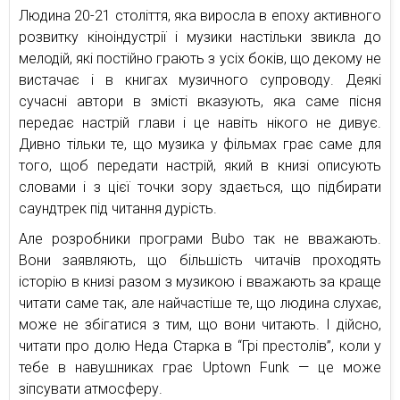
Людина 20-21 століття, яка виросла в епоху активного
розвитку кіноіндустрії і музики настільки звикла до
мелодій, які постійно грають з усіх боків, що декому не
вистачає і в книгах музичного супроводу. Деякі
сучасні автори в змісті вказують, яка саме пісня
передає настрій глави і це навіть нікого не дивує.
Дивно тільки те, що музика у фільмах грає саме для
того, щоб передати настрій, який в книзі описують
словами і з цієї точки зору здається, що підбирати
саундтрек під читання дурість.
Але розробники програми Bubo так не вважають.
Вони заявляють, що більшість читачів проходять
історію в книзі разом з музикою і вважають за краще
читати саме так, але найчастіше те, що людина слухає,
може не збігатися з тим, що вони читають. І дійсно,
читати про долю Неда Старка в “Грі престолів”, коли у
тебе в навушниках грає Uptown Funk — це може
зіпсувати атмосферу.