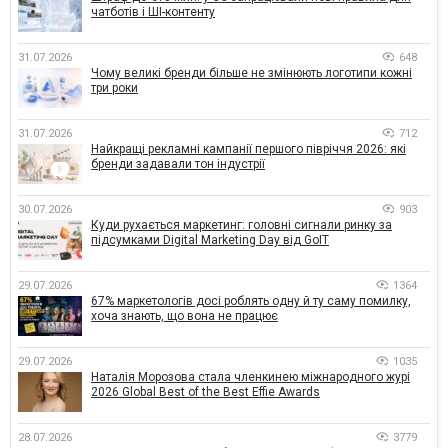
чатботів і ШІ-контенту
31.07.2026
648
Чому великі бренди більше не змінюють логотипи кожні
три роки
31.07.2026
712
Найкращі рекламні кампанії першого півріччя 2026: які
бренди задавали тон індустрії
30.07.2026
903
Куди рухається маркетинг: головні сигнали ринку за
підсумками Digital Marketing Day від GoIT
29.07.2026
1364
67% маркетологів досі роблять одну й ту саму помилку,
хоча знають, що вона не працює
29.07.2026
1035
Наталія Морозова стала членкинею міжнародного журі
2026 Global Best of the Best Effie Awards
28.07.2026
3779