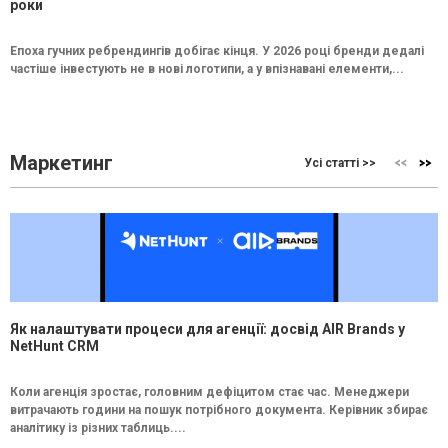
роки
Епоха гучних ребрендингів добігає кінця. У 2026 році бренди дедалі
частіше інвестують не в нові логотипи, а у впізнавані елементи,...
Маркетинг
Усі статті >>
Як налаштувати процеси для агенції: досвід AIR Brands у
NetHunt CRM
Коли агенція зростає, головним дефіцитом стає час. Менеджери
витрачають години на пошук потрібного документа. Керівник збирає
аналітику із різних таблиць....