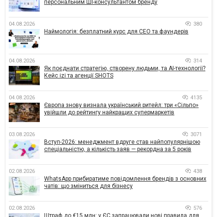
персональним ШІ-консультантом бренду
04.08.2026
380
Наймологія: безплатний курс для CEO та фаундерів
04.08.2026
314
Як поєднати стратегію, створену людьми, та AI-технології?
Кейс izi та агенції SHOTS
04.08.2026
4135
Європа знову визнала український ритейл: три «Сільпо»
увійшли до рейтингу найкращих супермаркетів
03.08.2026
3071
Вступ-2026: менеджмент вдруге став найпопулярнішою
спеціальністю, а кількість заяв — рекордна за 5 років
02.08.2026
438
WhatsApp прибиратиме повідомлення брендів з основних
чатів: що зміниться для бізнесу
02.08.2026
576
Штраф до €15 млн: у ЄС запрацювали нові правила для