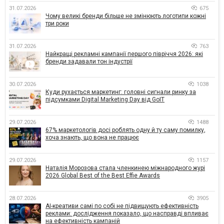
31.07.2026
675
Чому великі бренди більше не змінюють логотипи кожні
три роки
31.07.2026
763
Найкращі рекламні кампанії першого півріччя 2026: які
бренди задавали тон індустрії
30.07.2026
1038
Куди рухається маркетинг: головні сигнали ринку за
підсумками Digital Marketing Day від GoIT
29.07.2026
1488
67% маркетологів досі роблять одну й ту саму помилку,
хоча знають, що вона не працює
29.07.2026
1157
Наталія Морозова стала членкинею міжнародного журі
2026 Global Best of the Best Effie Awards
28.07.2026
3905
AI-креативи самі по собі не підвищують ефективність
реклами: дослідження показало, що насправді впливає
на ефективність кампаній