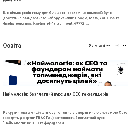
Ще кілька років тому для більшості рекламних кампаній було
достатньо стандартного набору каналів: Google, Meta, YouTube та
display-реклама. [caption id="attachment_69772"...
Освіта
Усі статті >>
Наймологія: безплатний курс для CEO та фаундерів
Рекрутингова агенція talanovyti спільно з операційною системою Core
(входять до групи FRACTAL) запускають безплатний курс
"Наймологія: як СEO та фаундерам...