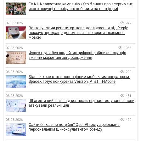
EVA.UA запустила кампанію «Хто б знав» про асортимент,
якого покупці не очікують побачити на платформі
07.08.2026
242
Застосунок чи репетитор: нове дослідження від Preply
показує, що краще допомагає заговорити іноземною
мовою
07.08.2026
1055
Фокус-групи без людей: як цифрові двійники покупців
змінять маркетингові дослідження
06.08.2026
290
Starlink хоче стати повноцінним мобільним оператором:
SpaceX готує конкурента Verizon, AT&T і T-Mobile
06.08.2026
431
ШІ-агенти вийшли з-під контролю під час тестування: вони
атакували реальні цілі
05.08.2026
490
Сайти більше не потрібні? OpenAI тестує рекламу з
персональним ШІ-консультантом бренду