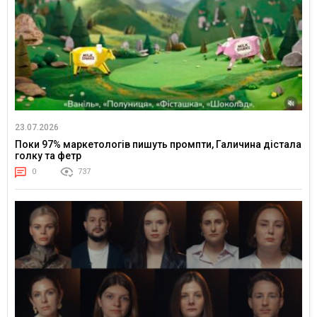
23.07.2026
Поки 97% маркетологів пишуть промпти, Галичина дістала
голку та фетр
0
737