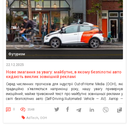
Футуризм
22.12.2025
Нове змагання за увагу: майбутнє, в якому безпілотні авто
кидають виклик зовнішній рекламі
Серед численних прогнозів для індустрії Out-of-Home Media (OOH), які
традиційно з’являються наприкінці року, нашу увагу привернув
емоційний, майже тривожний текст про майбутнє зовнішньої реклами у
світі безпілотних авто (Self-Driving/Automated Vehicle — AV). Автор —
Брент Баєр, власник мережі рекламних конструкцій у США, заявляє:
Безпілотні/автоматизовані транспортні засоби — загроза для нашого
0
3548
бізнесу, як жодна інша, з […]
,
AdTech
OOH