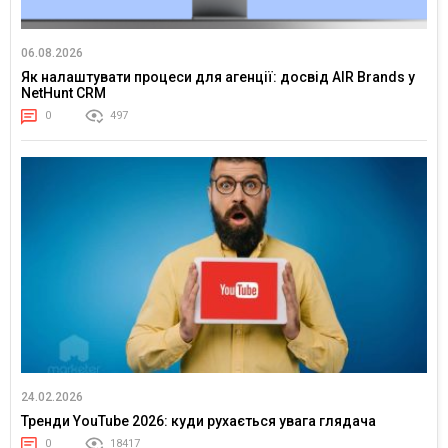
06.08.2026
Як налаштувати процеси для агенції: досвід AIR Brands у
NetHunt CRM
0
497
24.02.2026
Тренди YouTube 2026: куди рухається увага глядача
0
18417