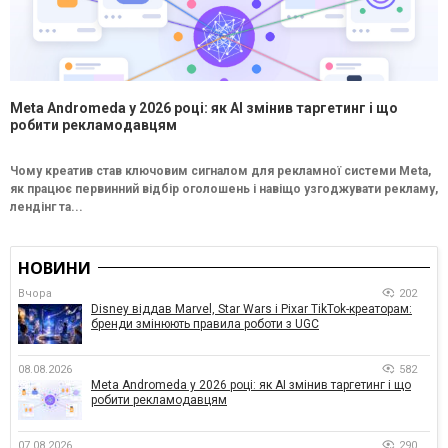
Meta Andromeda у 2026 році: як AI змінив таргетинг і що
робити рекламодавцям
Чому креатив став ключовим сигналом для рекламної системи Meta,
як працює первинний відбір оголошень і навіщо узгоджувати рекламу,
лендінг та...
НОВИНИ
Вчора
202
Disney віддав Marvel, Star Wars і Pixar TikTok-креаторам:
бренди змінюють правила роботи з UGC
08.08.2026
582
Meta Andromeda у 2026 році: як AI змінив таргетинг і що
робити рекламодавцям
07.08.2026
290