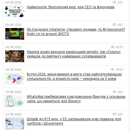
04.08.2026
621
Наймологія: безплатний курс для CEO та фаундерів
04.08.2026
447
Як поєднати стратегію, створену людьми, та AI-технології?
Кейс izi та агенції SHOTS
04.08.2026
4275
Європа знову визнала український ритейл: три «Сільпо»
увійшли до рейтингу найкращих супермаркетів
03.08.2026
3315
Вступ-2026: менеджмент вдруге став найпопулярнішою
спеціальністю, а кількість заяв — рекордна за 5 років
02.08.2026
462
WhatsApp прибиратиме повідомлення брендів з основних
чатів: що зміниться для бізнесу
02.08.2026
607
Штраф до €15 млн: у ЄС запрацювали нові правила для
чатботів і ШІ-контенту