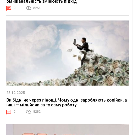
омніканальність змінюють підхід
0
8254
25.12.2025
Ви бідні не через лінощі. Чому одні заробляють копійки, а
інші — мільйони за ту саму роботу
0
8282