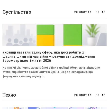
Суспільство
Усі статті >>
Українці назвали єдину сферу, яка досі робить їх
щасливішими під час війни — результати дослідження
Барометр якості життя 2026
На п’ятий рік повномасштабної війни українці зберігають відносно
стале сприйняття якості життя в країні. Серед складових, що
формують загальну оцінку...
Техно
Усі статті >>