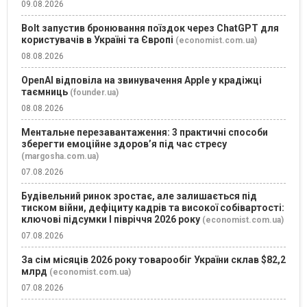
09.08.2026
Bolt запустив бронювання поїздок через ChatGPT для
користувачів в Україні та Європі
(economist.com.ua)
08.08.2026
OpenAI відповіла на звинувачення Apple у крадіжці
таємниць
(founder.ua)
08.08.2026
Ментальне перезавантаження: 3 практичні способи
зберегти емоційне здоров’я під час стресу
(margosha.com.ua)
07.08.2026
Будівельний ринок зростає, але залишається під
тиском війни, дефіциту кадрів та високої собівартості:
ключові підсумки І півріччя 2026 року
(economist.com.ua)
07.08.2026
За сім місяців 2026 року товарообіг України склав $82,2
млрд
(economist.com.ua)
07.08.2026