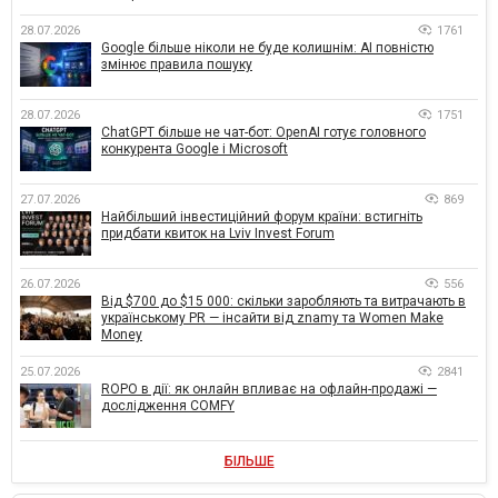
28.07.2026
1761
Google більше ніколи не буде колишнім: AI повністю
змінює правила пошуку
28.07.2026
1751
ChatGPT більше не чат-бот: OpenAI готує головного
конкурента Google і Microsoft
27.07.2026
869
Найбільший інвестиційний форум країни: встигніть
придбати квиток на Lviv Invest Forum
26.07.2026
556
Від $700 до $15 000: скільки заробляють та витрачають в
українському PR — інсайти від znamy та Women Make
Money
25.07.2026
2841
ROPO в дії: як онлайн впливає на офлайн-продажі —
дослідження COMFY
БІЛЬШЕ