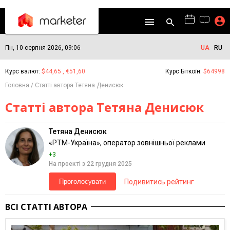
Пн, 10 серпня 2026, 09:06
UA
RU
Курс валют:
$44,65 , €51,60
Курс Біткоїн:
$64998
Головна
Статті автора Тетяна Денисюк
Статті автора Тетяна Денисюк
Тетяна Денисюк
«РТМ-Україна», оператор зовнішньої реклами
+3
На проекті з 22 грудня 2025
Подивитись рейтинг
Проголосувати
ВСІ СТАТТІ АВТОРА