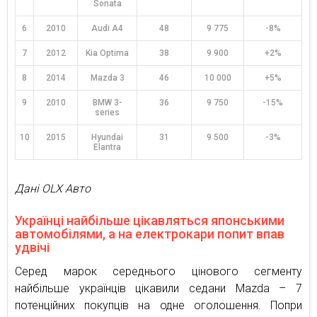
Sonata
6
2010
Audi A4
48
9 775
-8%
7
2012
Kia Optima
38
9 900
+2%
8
2014
Mazda 3
46
10 000
+5%
9
2010
BMW 3-
36
9 750
-15%
series
10
2015
Hyundai
31
9 500
-3%
Elantra
Дані OLX Авто
Українці найбільше цікавляться японськими
автомобілями, а на електрокари попит впав
удвічі
Серед марок середнього цінового сегменту
найбільше українців цікавили седани Mazda – 7
потенційних покупців на одне оголошення. Попри