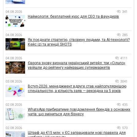
04.08.2026
341
Наймологія: безплатний курс для CEO та фаундерів
04.08.2026
285
Як поєднати стратегію, створену людьми, та AI-технології?
Кейс izi та агенції SHOTS
04.08.2026
4111
Європа знову визнала український ритейл: три «Сільпо»
увійшли до рейтингу найкращих супермаркетів
03.08.2026
3041
Вступ-2026: менеджмент вдруге став найпопулярнішою
спеціальністю, а кількість заяв — рекордна за 5 років
02.08.2026
435
WhatsApp прибиратиме повідомлення брендів з основних
чатів: що зміниться для бізнесу
02.08.2026
570
Штраф до €15 млн: у ЄС запрацювали нові правила для