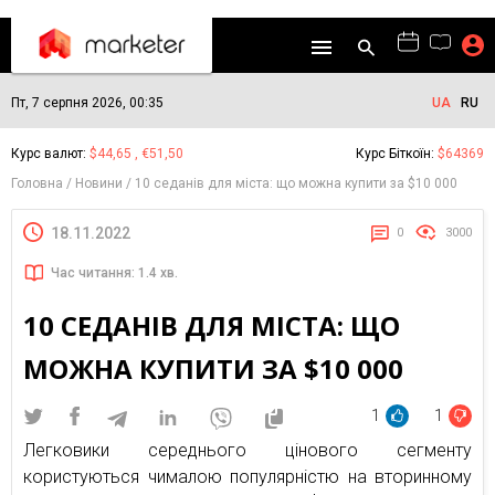
Пт, 7 серпня 2026, 00:35
UA
RU
Курс валют:
$44,65 , €51,50
Курс Біткоїн:
$64369
Головна
Новини
10 седанів для міста: що можна купити за $10 000
18.11.2022
0
3000
Час читання: 1.4 хв.
10 СЕДАНІВ ДЛЯ МІСТА: ЩО
МОЖНА КУПИТИ ЗА $10 000
1
1
Легковики середнього цінового сегменту
користуються чималою популярністю на вторинному