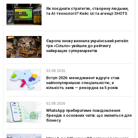
Як поєднати стратегію, створену людьми,
та AI-технології? Кейс izi та агенції SHOTS
Європа знову визнала український ритейл:
три «Сільпо» увійшли до рейтингу
найкращих супермаркетів
03.08.2026
Вступ-2026: менеджмент вдруге став
найпопулярнішою спеціальністю, а
кількість заяв — рекордна за 5 років
02.08.2026
WhatsApp прибиратиме повідомлення
брендів з основних чатів: що зміниться для
бізнесу