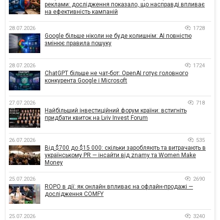
реклами: дослідження показало, що насправді впливає
на ефективність кампаній
28.07.2026
1728
Google більше ніколи не буде колишнім: AI повністю
змінює правила пошуку
28.07.2026
1724
ChatGPT більше не чат-бот: OpenAI готує головного
конкурента Google і Microsoft
27.07.2026
718
Найбільший інвестиційний форум країни: встигніть
придбати квиток на Lviv Invest Forum
26.07.2026
535
Від $700 до $15 000: скільки заробляють та витрачають в
українському PR — інсайти від znamy та Women Make
Money
25.07.2026
2690
ROPO в дії: як онлайн впливає на офлайн-продажі —
дослідження COMFY
25.07.2026
3240