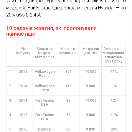
2021, то ціни (за курсом долара) знизилися на 8 з 10
моделей. Найбільше здешевшали седани Hyundai — на
20% або $ 2 450.
10 седанів жовтня, які пропонували
найчастіше
Рік
Марка та
Кількість
Медіанна
Зміна в ціні
випуску
модель
оголошень
ціна, USD
у порівнянні
автомобіля
з жовтнем
2021 року
1
2012
Volkswagen
304
10 000
-11%
Passat
2
2014
Volkswagen
116
9 688
-1%
Jetta
3
2014
Ford Fusion
88
10 000
-12%
USA
4
2013
Ford Fusion
67
9 800
-11%
USA
5
2016
Hyundai
83
9 830
-20%