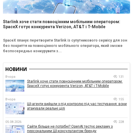
Starlink хоче стати повноцінним мобільним оператором:
SpaceX готує конкурента Verizon, AT&T і T-Mobile
SpaceX планує перетворити Starlink із супутникового сервісу для зон
без покриття на повноцінного мобільного оператора, який зможе
безпосередньо конкурувати з...
НОВИНИ
Вчора
131
Starlink хоче стати повноцінним мобільним оператором:
SpaceX готує конкурента Verizon, AT&T і T-Mobile
Вчора
155
ШІ-агенти вийшли з-під контролю під час тестування: вони
атакували реальні цілі
05.08.2026
228
Сайти більше не потрібні? OpenAI тестує рекламу з
персональним ШІ-консультантом бренду