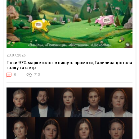
23.07.2026
Поки 97% маркетологів пишуть промпти, Галичина дістала
голку та фетр
0
713