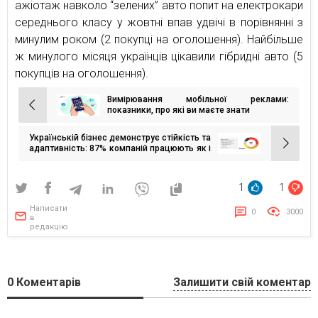
ажіотаж навколо “зелених” авто попит на електрокари
середнього класу у жовтні впав удвічі в порівнянні з
минулим роком (2 покупці на оголошення). Найбільше
ж минулого місяця українців цікавили гібридні авто (5
покупців на оголошення).
Вимірювання мобільної реклами:
Навігація
показники, про які ви маєте знати
записів
Українській бізнес демонструє стійкість та
адаптивність: 87% компаній працюють як і
раніше або частково — дослідження
Gradus Research для КМЕФ 2022
1
1
Написати
0
3000
в
редакцію
0
Коментарів
Залишити свій коментар