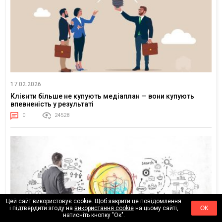
17.02.2026
Клієнти більше не купують медіаплан — вони купують
впевненість у результаті
0
24528
Цей сайт використовує cookie. Щоб закрити це повідомлення
і підтвердити згоду на
використання cookie
на цьому сайті,
ОК
натисніть кнопку "Ок".