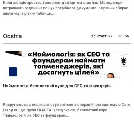
Коли агенція зростає, головним дефіцитом стає час. Менеджери
витрачають години на пошук потрібного документа. Керівник збирає
аналітику із різних таблиць....
Освіта
Усі статті >>
Наймологія: безплатний курс для CEO та фаундерів
Рекрутингова агенція talanovyti спільно з операційною системою Core
(входять до групи FRACTAL) запускають безплатний курс
"Наймологія: як СEO та фаундерам...