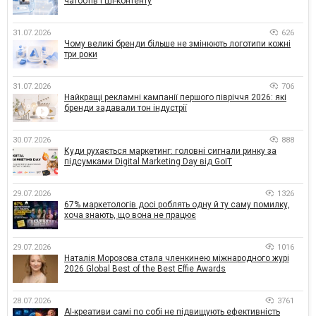
чатботів і ШІ-контенту
31.07.2026
626
Чому великі бренди більше не змінюють логотипи кожні
три роки
31.07.2026
706
Найкращі рекламні кампанії першого півріччя 2026: які
бренди задавали тон індустрії
30.07.2026
888
Куди рухається маркетинг: головні сигнали ринку за
підсумками Digital Marketing Day від GoIT
29.07.2026
1326
67% маркетологів досі роблять одну й ту саму помилку,
хоча знають, що вона не працює
29.07.2026
1016
Наталія Морозова стала членкинею міжнародного журі
2026 Global Best of the Best Effie Awards
28.07.2026
3761
AI-креативи самі по собі не підвищують ефективність