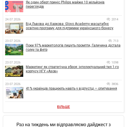
Як один оберт приніс Philips майже 10 мільйонів
переглядів
24.07.2026
2014
Від Львова до Харкова: Glovo Academy масштабує
освітню програму для підтримки українського бізнесу
23.07.2026
713
Поки 97% маркетологів пишуть промпти, Галичина дістала
голку та фетр
23.07.2026
1098
Маркетинг як стратегічна зброя: інтелектуальний тил 1-го
корпусу НГУ «Азов»
23.07.2026
3836
41% українців працюють навіть у відпустці — опитування
БІЛЬШЕ
Раз на тиждень ми відправляємо дайджест з