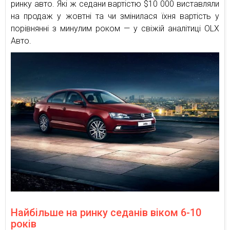
ринку авто. Які ж седани вартістю $10 000 виставляли
на продаж у жовтні та чи змінилася їхня вартість у
порівнянні з минулим роком — у свіжій аналітиці OLX
Авто.
Найбільше на ринку седанів віком 6-10
років