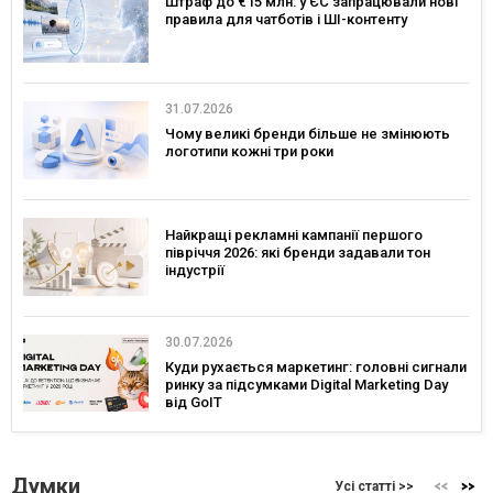
Штраф до €15 млн: у ЄС запрацювали нові
правила для чатботів і ШІ-контенту
31.07.2026
Чому великі бренди більше не змінюють
логотипи кожні три роки
Найкращі рекламні кампанії першого
півріччя 2026: які бренди задавали тон
індустрії
30.07.2026
Куди рухається маркетинг: головні сигнали
ринку за підсумками Digital Marketing Day
від GoIT
Думки
Усі статті >>