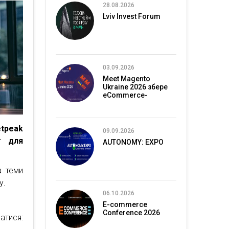
28.08.2026
Lviv Invest Forum
03.09.2026
Meet Magento
Ukraine 2026 збере
eCommerce-
спільноту в Києві
etpeak
09.09.2026
г для
AUTONOMY: EXPO
а теми
у.
06.10.2026
E-commerce
Conference 2026
ися: