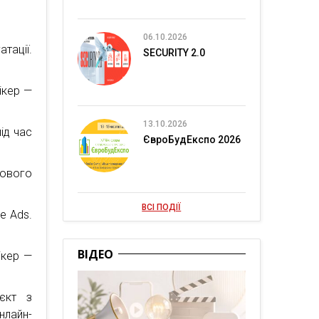
06.10.2026
тації.
SECURITY 2.0
ікер —
13.10.2026
ід час
ЄвроБудЕкспо 2026
нового
ВСІ ПОДІЇ
e Ads.
ВІДЕО
ікер —
єкт з
нлайн-