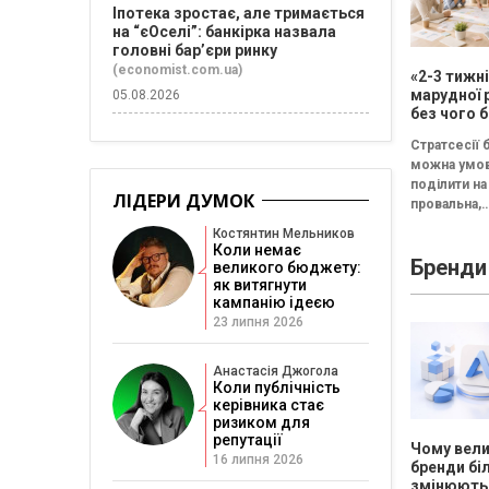
Іпотека зростає, але тримається
на “єОселі”: банкірка назвала
головні бар’єри ринку
(economist.com.ua)
«2-3 тижн
марудної 
05.08.2026
без чого б
немає сен
Стратсесії 
проводит
можна умо
стратегіч
поділити на 
ЛІДЕРИ ДУМОК
провальна,
збалансова
Костянтин Мельников
трансформа
Коли немає
Бренди
Провальна 
великого бюджету:
«рефлексія
як витягнути
кампанію ідеєю
канапе» бе
результату..
23 липня 2026
Анастасія Джогола
Коли публічність
керівника стає
ризиком для
репутації
Чому вели
16 липня 2026
бренди бі
змінюють