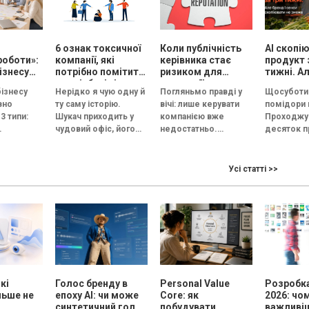
і
6 ознак токсичної
Коли публічність
AI скопі
роботи»:
компанії, які
керівника стає
продукт 
ізнесу
потрібно помітити
ризиком для
тижні. Ал
су
на співбесіді
репутації
сенси ск
бізнесу
Нерідко я чую одну й
Погляньмо правді у
Щосуботи 
и
не змож
вно
ту саму історію.
вічі: лише керувати
помідори 
ну сесію
3 типи:
Шукач приходить у
компанією вже
Проходжу
чудовий офіс, його
недостатньо.
десяток п
на й
зустрічає усміхнений
Керівник тепер має
Томати в
ційна.
HR, а назва компанії...
стати обличчям
приблизно
— це
бізнесу. За даними
два-три со
Усі статті >>
 під
Edelman, 84%
схожий ви
з
людей...
схожий зап
..
кі
Голос бренду в
Personal Value
Розробка
льше не
епоху АІ: чи може
Core: як
2026: чо
синтетичний голос
побудувати
важливі