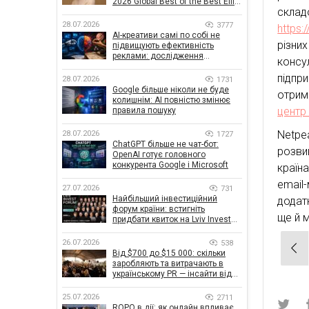
2026 Global Best of the Best Effie
скла
Awards
28.07.2026
3777
https:
AI-креативи самі по собі не
різних
підвищують ефективність
реклами: дослідження
консу
показало, що насправді
підпр
впливає на ефективність
28.07.2026
1731
кампаній
Google більше ніколи не буде
отрим
колишнім: AI повністю змінює
центр 
правила пошуку
Netpe
28.07.2026
1727
ChatGPT більше не чат-бот:
розви
OpenAI готує головного
конкурента Google і Microsoft
країн
email
27.07.2026
731
Найбільший інвестиційний
додат
форум країни: встигніть
ще й 
придбати квиток на Lviv Invest
Forum
26.07.2026
538
Нав
Від $700 до $15 000: скільки
зап
заробляють та витрачають в
українському PR — інсайти від
znamy та Women Make Money
25.07.2026
2711
ROPO в дії: як онлайн впливає