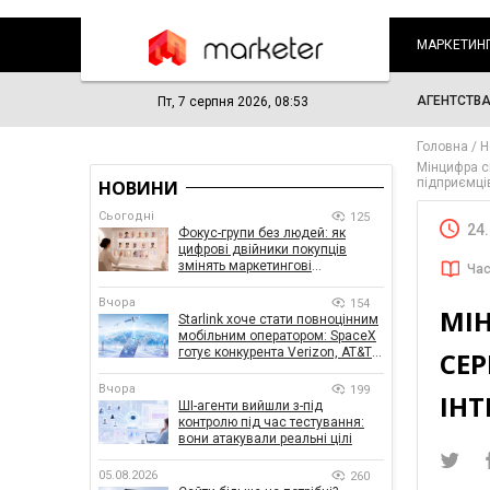
МАРКЕТИН
АГЕНТСТВ
Пт, 7 серпня 2026, 08:53
Головна
Н
Мінцифра с
підприємці
НОВИНИ
Сьогодні
125
24
Фокус-групи без людей: як
цифрові двійники покупців
змінять маркетингові
Час
дослідження
Вчора
154
МІН
Starlink хоче стати повноцінним
мобільним оператором: SpaceX
готує конкурента Verizon, AT&T і
СЕР
T-Mobile
Вчора
199
ІН
ШІ-агенти вийшли з-під
контролю під час тестування:
вони атакували реальні цілі
05.08.2026
260