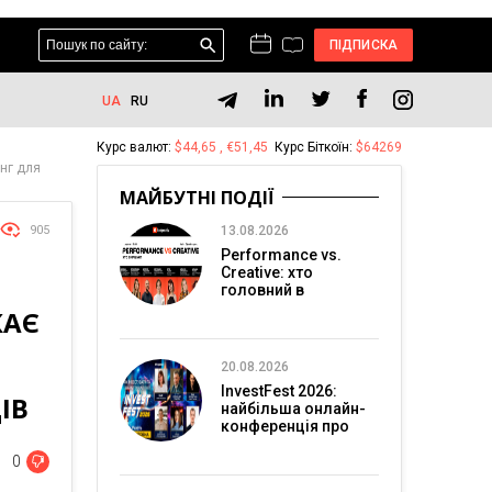
ПІДПИСКА
UA
RU
Курс валют:
$44,65 , €51,45
Курс Біткоїн:
$64269
инг для
МАЙБУТНІ ПОДІЇ
905
13.08.2026
Performance vs.
Creative: хто
головний в
перформанс-
КАЄ
маркетингу?
20.08.2026
InvestFest 2026:
ІВ
найбільша онлайн-
конференція про
інвестиції
0