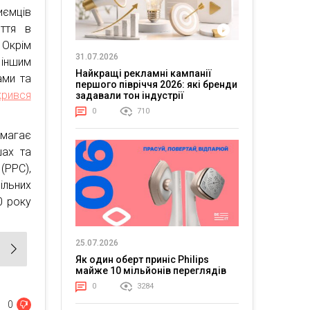
ємців
иття в
. Окрім
31.07.2026
 іншим
Найкращі рекламні кампанії
ами та
першого півріччя 2026: які бренди
крився
задавали тон індустрії
0
710
омагає
шах та
(PPC),
ільних
0 року
25.07.2026
Як один оберт приніс Philips
майже 10 мільйонів переглядів
0
3284
0