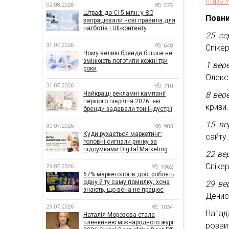
https
02.08.2026
575
Штраф до €15 млн: у ЄС
Повни
запрацювали нові правила для
чатботів і ШІ-контенту
25 се
31.07.2026
648
Спікер
Чому великі бренди більше не
змінюють логотипи кожні три
1 вер
роки
Олекс
31.07.2026
710
8 вер
Найкращі рекламні кампанії
першого півріччя 2026: які
кризи.
бренди задавали тон індустрії
15 ве
30.07.2026
903
Куди рухається маркетинг:
сайту.
головні сигнали ринку за
підсумками Digital Marketing
22 ве
Day від GoIT
Спікер
29.07.2026
1362
67% маркетологів досі роблять
одну й ту саму помилку, хоча
29 ве
знають, що вона не працює
Денис
29.07.2026
1034
Нагад
Наталія Морозова стала
членкинею міжнародного журі
розви