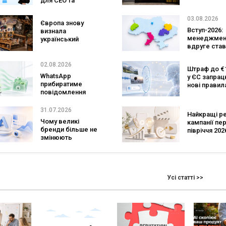
для CEO та
та AI-технол
фаундерів
Кейс izi та а
SHOTS
03.08.2026
Європа знову
Вступ-2026:
визнала
менеджмен
український
вдруге став
ритейл: три
найпопуляр
«Сільпо» увійшли
спеціальніс
до рейтингу
02.08.2026
Штраф до €1
кількість з
найкращих
WhatsApp
у ЄС запра
рекордна за
супермаркетів
прибиратиме
нові правил
років
повідомлення
чатботів і ШІ
брендів з
контенту
основних чатів: що
31.07.2026
Найкращі р
зміниться для
Чому великі
кампанії пе
бізнесу
бренди більше не
півріччя 2026
змінюють
бренди зад
логотипи кожні три
тон індустрі
роки
Усі статті >>