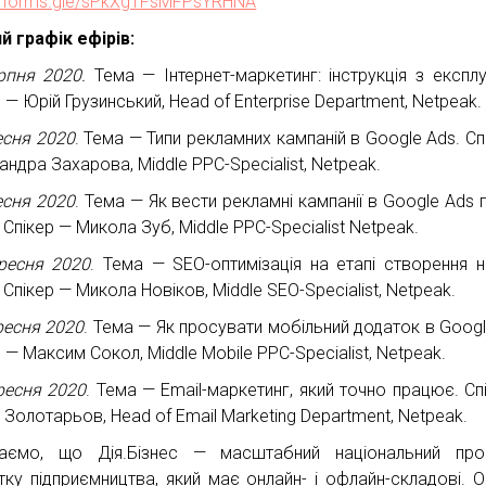
://forms.gle/sPkXgTFsMFPsYRHNA
й графік ефірів:
рпня 2020.
Тема — Інтернет-маркетинг: інструкція з експлуа
 — Юрій Грузинський, Head of Enterprise Department, Netpeak.
есня 2020
. Тема — Типи рекламних кампаній в Google Ads. Сп
андра Захарова, Middle PPC-Specialist, Netpeak.
есня 2020
. Тема — Як вести рекламні кампанії в Google Ads п
 Спікер — Микола Зуб, Middle PPC-Specialist Netpeak.
ресня 2020
. Тема — SEO-оптимізація на етапі створення 
 Спікер — Микола Новіков, Middle SEO-Specialist, Netpeak.
ресня 2020
. Тема — Як просувати мобільний додаток в Googl
 — Максим Сокол, Middle Mobile PPC-Specialist, Netpeak.
ресня 2020
. Тема — Email-маркетинг, який точно працює. Сп
 Золотарьов, Head of Email Marketing Department, Netpeak.
аємо, що Дія.Бізнес — масштабний національний про
тку підприємництва, який має онлайн- і офлайн-складові. О