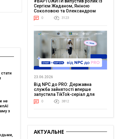
#ВАРТОЖИТИ випустив ролик із
Сергієм Жаданом, Яніною
Соколовою та Олександром
Тереном про життя в постійній
0
3123
напрузі
е стати
23.06.2026
м
Від NPC до PRO: Державна
:
служба зайнятості вперше
є
запустила TikTok-серіал для
молоді
е не
0
3812
 і T-
penAI
аму з
им ШІ-
том
АКТУАЛЬНЕ
юдьми,