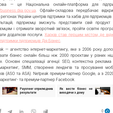
дова — це Національна онлайн-платформа для підпри
//business.diia.gov.ua
. Офлайн-складова передбачає відкр
 регіонах України центрів підтримки та хабів для підприємців
льтацій, підприємці зможуть представити свій продукт
иємцям і отримати зворотний зв’язок, пройти освітні прогр
ати додаткові послуги.
Харків став першим містом, де від
підтримки підприємців Дія.Бізнес
.
ak — агентство інтернет-маркетингу, яке з 2006 року доп
вати бізнес онлайн більш ніж 2000 проєктам у різних ні
ах. Основні спеціалізації агенції: SEO, контекстна реклама 
-маркетинг, SMM, створення лендінгів та просування моб
ків (ASO та ASA). Netpeak преміум-партнер Google, а з 202
маркетинг- та преміум-партнер Facebook.
Payoneer оприлюднив
Як вести бізнес не
ігація
результати
виходячи з дому
исів
дослідження live-
стрімінга в період
пандемії
0