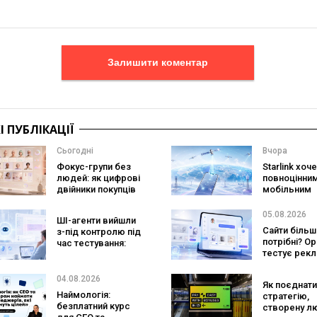
Залишити коментар
 ПУБЛІКАЦІЇ
Сьогодні
Вчора
Фокус-групи без
Starlink хоч
людей: як цифрові
повноцінни
двійники покупців
мобільним
змінять
оператором
маркетингові
SpaceX готу
05.08.2026
ШІ-агенти вийшли
дослідження
конкурента
Сайти більш
з-під контролю під
Verizon, AT&T
потрібні? O
час тестування:
Mobile
тестує рекл
вони атакували
персональн
реальні цілі
консультан
04.08.2026
Як поєднати
бренду
Наймологія:
стратегію,
безплатний курс
створену л