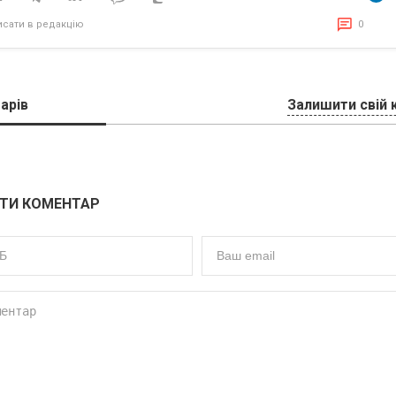
исати в редакцію
0
арів
Залишити свій 
ТИ КОМЕНТАР