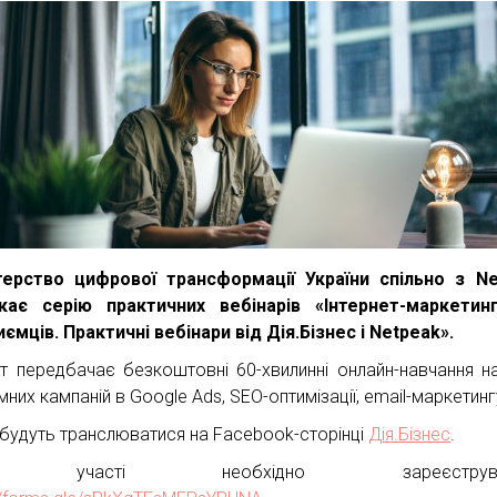
терство цифрової трансформації України спільно з N
кає серію практичних вебінарів «Інтернет-маркетин
иємців. Практичні вебінари від Дія.Бізнес і Netpeak».
т передбачає безкоштовні 60-хвилинні онлайн-навчання н
них кампаній в Google Ads, SEO-оптимізації, email-маркетинг
 будуть транслюватися на Facebook-сторінці
Дія.Бізнес
.
 участі необхідно зареєструват