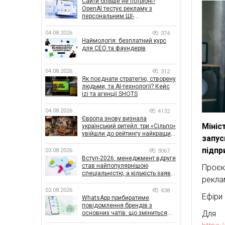
Сайти більше не потрібні?
OpenAI тестує рекламу з
персональним ШІ-
консультантом бренду
04.08.2026
374
Наймологія: безплатний курс
для CEO та фаундерів
04.08.2026
312
Як поєднати стратегію, створену
людьми, та AI-технології? Кейс
izi та агенції SHOTS
04.08.2026
4132
Європа знову визнала
Мініс
український ритейл: три «Сільпо»
увійшли до рейтингу найкращих
запус
супермаркетів
підпр
03.08.2026
3067
Вступ-2026: менеджмент вдруге
став найпопулярнішою
Проєк
спеціальністю, а кількість заяв
реклам
— рекордна за 5 років
02.08.2026
438
Ефіри
WhatsApp прибиратиме
повідомлення брендів з
Для
основних чатів: що зміниться
для бізнесу