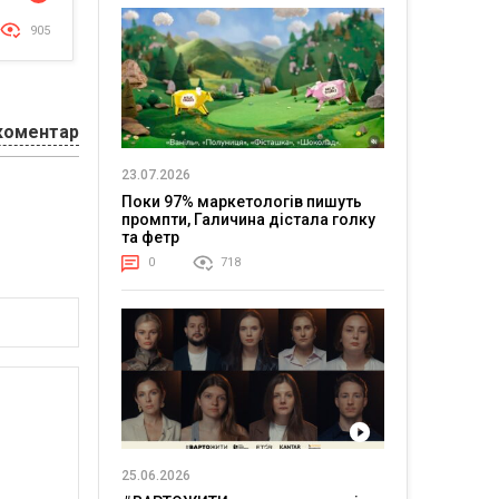
905
коментар
23.07.2026
Поки 97% маркетологів пишуть
промпти, Галичина дістала голку
та фетр
0
718
25.06.2026