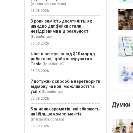
(economist.com.ua)
06.08.2026
3 роки замість десятиліть: як
швидко дипфейки стали
невідрізними від реальності
(founder.ua)
06.08.2026
Uber інвестує понад $10 млрд у
роботаксі, щоб конкурувати з
Tesla
(founder.ua)
06.08.2026
7 потужних способів перетворити
відмову на нові можливості та
успіх
(founder.ua)
05.08.2026
Думки
5 жіночих ароматів, які збирають
найбільше компліментів
(margosha.com.ua)
05.08.2026