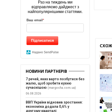
Раз на тиждень ми
відправляємо дайджест з
найпопулярнішими статтями.
Ваш email
*
Підписатися
СХОЖІ
Надано SendPulse
НОВИНИ ПАРТНЕРІВ
7 речей, яких варто позбутися без
жалю, щоб зробити кухню
сучаснішою
(margosha.com.ua)
06.08.2026
ВВП України відновив зростання:
економіка додала 0,6% у
другому кварталі