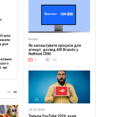
огії?
генції
т
нішою
тю, а
5 млн:
аяв —
Вчора
цювали
 5
а для
Як налаштувати процеси для
-
агенції: досвід AIR Brands у
NetHunt CRM
екламні
0
152
ршого
: які
авали
ї
24.02.2026
Тренди YouTube 2026: куди