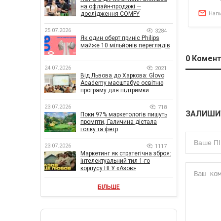
на офлайн-продажі —
Нап
дослідження COMFY
25.07.2026
3284
Як один оберт приніс Philips
майже 10 мільйонів переглядів
0
Комент
24.07.2026
2021
Від Львова до Харкова: Glovo
Academy масштабує освітню
програму для підтримки
українського бізнесу
23.07.2026
718
ЗАЛИШИ
Поки 97% маркетологів пишуть
промпти, Галичина дістала
голку та фетр
23.07.2026
1117
Маркетинг як стратегічна зброя:
інтелектуальний тил 1-го
корпусу НГУ «Азов»
БІЛЬШЕ