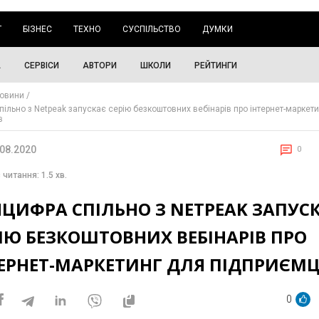
Г
БІЗНЕС
ТЕХНО
СУСПІЛЬСТВО
ДУМКИ
А
СЕРВІСИ
АВТОРИ
ШКОЛИ
РЕЙТИНГИ
овини
пільно з Netpeak запускає серію безкоштовних вебінарів про інтернет-маркет
в
.08.2020
0
 читання: 1.5 хв.
ЦИФРА СПІЛЬНО З NETPEAK ЗАПУС
ІЮ БЕЗКОШТОВНИХ ВЕБІНАРІВ ПРО
ТЕРНЕТ-МАРКЕТИНГ ДЛЯ ПІДПРИЄМЦ
0