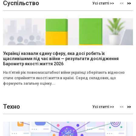
Суспільство
Усі статті >>
Українці назвали єдину сферу, яка досі робить їх
щасливішими під час війни — результати дослідження
Барометр якості життя 2026
На п’ятий рік повномасштабної війни українці зберігають відносно
стале сприйняття якості життя в країні. Серед складових, що
формують загальну оцінку...
Техно
Усі статті >>