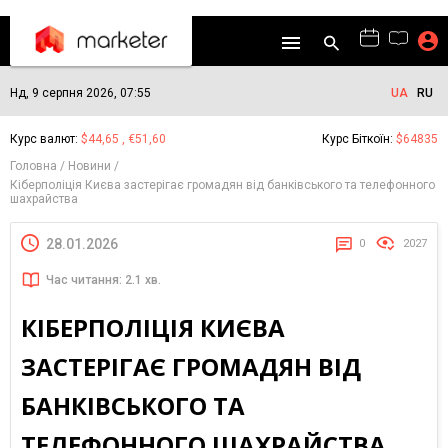
Нд, 9 серпня 2026, 07:55
UA
RU
Курс валют:
$44,65 , €51,60
Курс Біткоїн:
$64835
Головна
Новини
Кіберполіція Києва застерігає громадян від банківського та телефонного
шахрайства
28.01.2026
0
2027
Час читання: 2.1 хв.
КІБЕРПОЛІЦІЯ КИЄВА
ЗАСТЕРІГАЄ ГРОМАДЯН ВІД
БАНКІВСЬКОГО ТА
ТЕЛЕФОННОГО ШАХРАЙСТВА