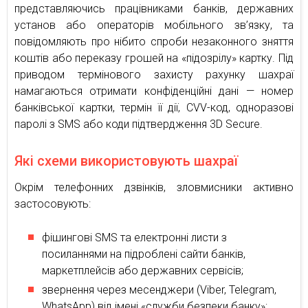
представляючись працівниками банків, державних
установ або операторів мобільного зв’язку, та
повідомляють про нібито спроби незаконного зняття
коштів або переказу грошей на «підозрілу» картку. Під
приводом термінового захисту рахунку шахраї
намагаються отримати конфіденційні дані — номер
банківської картки, термін її дії, CVV-код, одноразові
паролі з SMS або коди підтвердження 3D Secure.
Які схеми використовують шахраї
Окрім телефонних дзвінків, зловмисники активно
застосовують:
фішингові SMS та електронні листи з
посиланнями на підроблені сайти банків,
маркетплейсів або державних сервісів;
звернення через месенджери (Viber, Telegram,
WhatsApp) від імені «служби безпеки банку»;