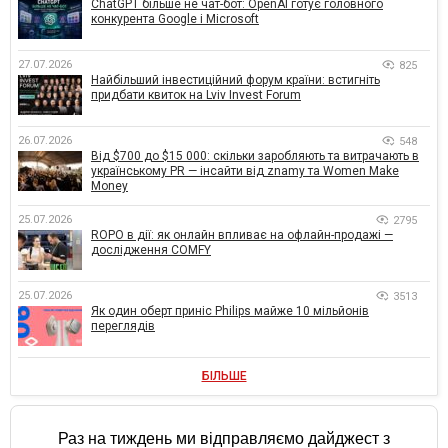
ChatGPT більше не чат-бот: OpenAI готує головного
конкурента Google і Microsoft
27.07.2026
825
Найбільший інвестиційний форум країни: встигніть
придбати квиток на Lviv Invest Forum
26.07.2026
548
Від $700 до $15 000: скільки заробляють та витрачають в
українському PR — інсайти від znamy та Women Make
Money
25.07.2026
2795
ROPO в дії: як онлайн впливає на офлайн-продажі —
дослідження COMFY
25.07.2026
3513
Як один оберт приніс Philips майже 10 мільйонів
переглядів
БІЛЬШЕ
Раз на тиждень ми відправляємо дайджест з