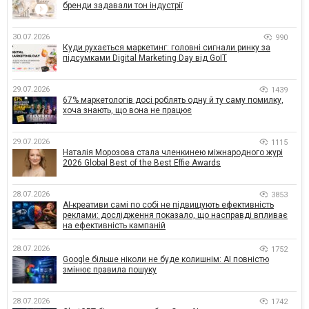
бренди задавали тон індустрії
30.07.2026
990
Куди рухається маркетинг: головні сигнали ринку за
підсумками Digital Marketing Day від GoIT
29.07.2026
1439
67% маркетологів досі роблять одну й ту саму помилку,
хоча знають, що вона не працює
29.07.2026
1115
Наталія Морозова стала членкинею міжнародного журі
2026 Global Best of the Best Effie Awards
28.07.2026
3853
AI-креативи самі по собі не підвищують ефективність
реклами: дослідження показало, що насправді впливає
на ефективність кампаній
28.07.2026
1752
Google більше ніколи не буде колишнім: AI повністю
змінює правила пошуку
28.07.2026
1742