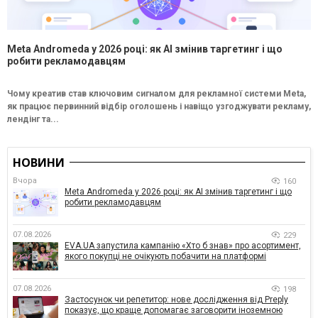
Meta Andromeda у 2026 році: як AI змінив таргетинг і що
робити рекламодавцям
Чому креатив став ключовим сигналом для рекламної системи Meta,
як працює первинний відбір оголошень і навіщо узгоджувати рекламу,
лендінг та...
НОВИНИ
Вчора
160
Meta Andromeda у 2026 році: як AI змінив таргетинг і що
робити рекламодавцям
07.08.2026
229
EVA.UA запустила кампанію «Хто б знав» про асортимент,
якого покупці не очікують побачити на платформі
07.08.2026
198
Застосунок чи репетитор: нове дослідження від Preply
показує, що краще допомагає заговорити іноземною