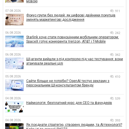
мовою
07.08.2026
911
Фокус-групи без людей: як цифрові двійники покупців
змінять маркетингові дослідження
06.08.2026
242
Starlink хоче стати повноцінним мобільним оператором:
SpaceX готує конкурента Verizon, AT&T і T-Mobile
06.08.2026
342
ШІ-агенти вийшли з-під контролю під час тестування: вони
атакували реальні цілі
05.08.2026
410
Сайти більше не потрібні? OpenAI тестує рекламу з
персональним ШІ-консультантом бренду
04.08.2026
539
Наймологія: безплатний курс для CEO та фаундерів
04.08.2026
393
Як поєднати стратегію, створену людьми, та AI-технології?