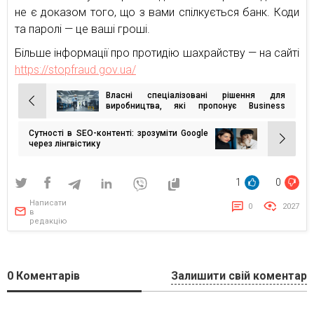
не є доказом того, що з вами спілкується банк. Коди
та паролі — це ваші гроші.
Більше інформації про протидію шахрайству — на сайті
https://stopfraud.gov.ua/
Власні спеціалізовані рішення для
Навігація
виробництва, які пропонує Business
Evolution
записів
Сутності в SEO-контенті: зрозуміти Google
через лінгвістику
1
0
Написати
0
2027
в
редакцію
0
Коментарів
Залишити свій коментар