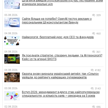
ШІ-агенти вийшли з-під контролю під час тестування: вони
атакували реальні цілі
05.08.2026
339
Сайти більше не потрібні? OpenAI тестує рекламу з
персональним ШІ-консультантом бренду
04.08.2026
460
Наймологія: безплатний курс для CEO та фаундерів
04.08.2026
361
Як поєднати стратегію, створену людьми, та AI-технології?
Кейс izi та агенції SHOTS
04.08.2026
4182
Європа знову визнала український ритейл: три «Сільпо»
увійшли до рейтингу найкращих супермаркетів
03.08.2026
3143
Вступ-2026: менеджмент вдруге став найпопулярнішою
спеціальністю, а кількість заяв — рекордна за 5 років
02.08.2026
446