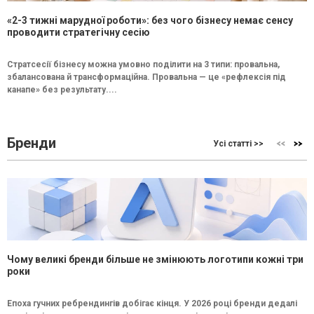
«2-3 тижні марудної роботи»: без чого бізнесу немає сенсу
проводити стратегічну сесію
Стратсесії бізнесу можна умовно поділити на 3 типи: провальна,
збалансована й трансформаційна. Провальна — це «рефлексія під
канапе» без результату....
Бренди
Усі статті >>
Чому великі бренди більше не змінюють логотипи кожні три
роки
Епоха гучних ребрендингів добігає кінця. У 2026 році бренди дедалі