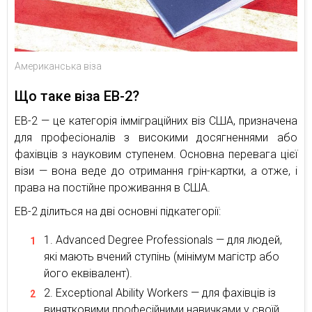
Американська віза
Що таке віза EB-2?
EB-2 — це категорія імміграційних віз США, призначена
для професіоналів з високими досягненнями або
фахівців з науковим ступенем. Основна перевага цієї
візи — вона веде до отримання грін-картки, а отже, і
права на постійне проживання в США.
EB-2 ділиться на дві основні підкатегорії:
Advanced Degree Professionals — для людей,
які мають вчений ступінь (мінімум магістр або
його еквівалент).
Exceptional Ability Workers — для фахівців із
винятковими професійними навичками у своїй