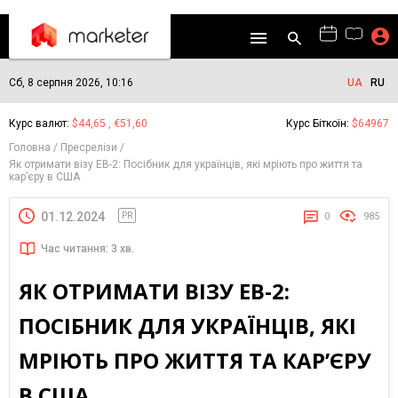
Сб, 8 серпня 2026, 10:16
UA
RU
Курс валют:
$44,65 , €51,60
Курс Біткоїн:
$64967
Головна
Пресрелізи
Як отримати візу EB-2: Посібник для українців, які мріють про життя та
кар’єру в США
01.12.2024
PR
0
985
Час читання: 3 хв.
ЯК ОТРИМАТИ ВІЗУ EB-2:
ПОСІБНИК ДЛЯ УКРАЇНЦІВ, ЯКІ
МРІЮТЬ ПРО ЖИТТЯ ТА КАР’ЄРУ
В США