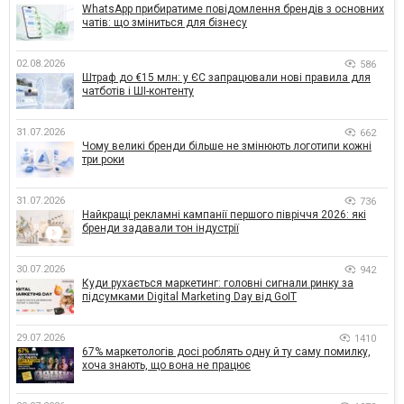
WhatsApp прибиратиме повідомлення брендів з основних
чатів: що зміниться для бізнесу
02.08.2026
586
Штраф до €15 млн: у ЄС запрацювали нові правила для
чатботів і ШІ-контенту
31.07.2026
662
Чому великі бренди більше не змінюють логотипи кожні
три роки
31.07.2026
736
Найкращі рекламні кампанії першого півріччя 2026: які
бренди задавали тон індустрії
30.07.2026
942
Куди рухається маркетинг: головні сигнали ринку за
підсумками Digital Marketing Day від GoIT
29.07.2026
1410
67% маркетологів досі роблять одну й ту саму помилку,
хоча знають, що вона не працює