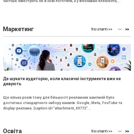
частіше інвестують не в нові логотипи, а у впізнавані елементи,...
Маркетинг
Усі статті >>
Де шукати аудиторію, коли класичні інструменти вже не
дивують
Ще кілька років тому для більшості рекламних кампаній було
достатньо стандартного набору каналів: Google, Meta, YouTube та
display-реклама. [caption id="attachment_69772"...
Освіта
Усі статті >>