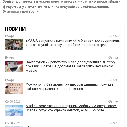
Уявіть, що перед запуском нового продукту компанія може зібрати
фокус-групу з тисяч потенційних покупців за декілька хвилин.
Учасники такої групи...
НОВИНИ
Вчора
168
EVA.UA запустила кампанію «Хто б знав» про асортимент,
якого покупці не очікують побачити на платформі
Вчора
151
Застосунок чи репетитор: нове дослідження від Preply
показує, що краще допомагає заговорити іноземною
мовою
Вчора
530
Фокус-групи без людей: як цифрові двійники покупців
змінять маркетингові дослідження
06.08.2026
198
Starlink хоче стати повноцінним мобільним оператором:
SpaceX готує конкурента Verizon, AT&T і T-Mobile
06.08.2026
278