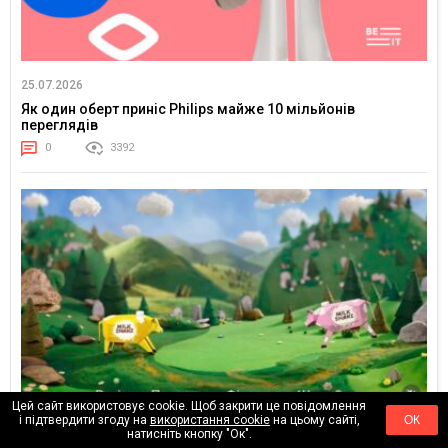
25.07.2026
Як один оберт приніс Philips майже 10 мільйонів
переглядів
0
3392
Цей сайт використовує cookie. Щоб закрити це повідомлення
і підтвердити згоду на
використання cookie
на цьому сайті,
ОК
23.07.2026
натисніть кнопку "Ок".