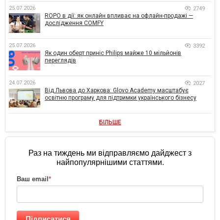
25.07.2026
2749
ROPO в дії: як онлайн впливає на офлайн-продажі —
дослідження COMFY
25.07.2026
3392
Як один оберт приніс Philips майже 10 мільйонів
переглядів
24.07.2026
2027
Від Львова до Харкова: Glovo Academy масштабує
освітню програму для підтримки українського бізнесу
БІЛЬШЕ
Раз на тиждень ми відправляємо дайджест з
найпопулярнішими статтями.
Ваш email
*
Підписатися