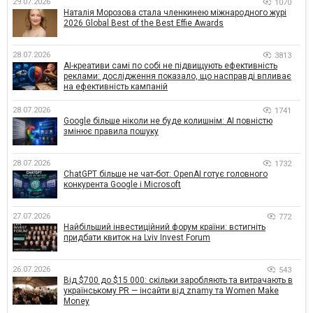
29.07.2026
1070
Наталія Морозова стала членкинею міжнародного журі
2026 Global Best of the Best Effie Awards
28.07.2026
3813
AI-креативи самі по собі не підвищують ефективність
реклами: дослідження показало, що насправді впливає
на ефективність кампаній
28.07.2026
1741
Google більше ніколи не буде колишнім: AI повністю
змінює правила пошуку
28.07.2026
1732
ChatGPT більше не чат-бот: OpenAI готує головного
конкурента Google і Microsoft
27.07.2026
772
Найбільший інвестиційний форум країни: встигніть
придбати квиток на Lviv Invest Forum
26.07.2026
543
Від $700 до $15 000: скільки заробляють та витрачають в
українському PR — інсайти від znamy та Women Make
Money