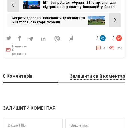
EIT Jumpstarter обрала 24 стартапи для
Навігація
підтримання розвитку інновацій у Європі.
Серед них 10 українських
записів
Секрети здоров’я: пансіонати Трускавця та
інші топові санаторії України
2
0
Написати
0
985
в
редакцію
0
Коментарів
Залишити свій коментар
ЗАЛИШИТИ КОМЕНТАР