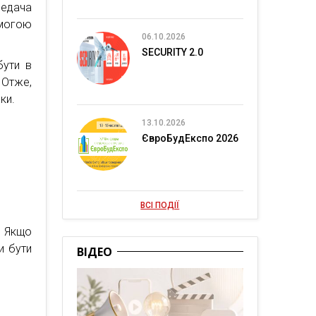
редача
могою
06.10.2026
SECURITY 2.0
бути в
 Отже,
ки.
13.10.2026
ЄвроБудЕкспо 2026
ВСІ ПОДІЇ
. Якщо
и бути
ВІДЕО