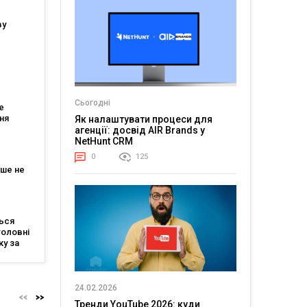
ву
ійшли
тів
Сьогодні
е
ня
Як налаштувати процеси для
агенції: досвід AIR Brands у
тів: що
NetHunt CRM
ля
0
125
ьше не
жні три
ься
головні
ку за
igital
y від
24.02.2026
Тренди YouTube 2026: куди