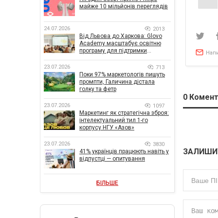
зап
майже 10 мільйонів переглядів
24.07.2026
2013
Від Львова до Харкова: Glovo
Academy масштабує освітню
програму для підтримки
Нап
українського бізнесу
23.07.2026
713
Поки 97% маркетологів пишуть
промпти, Галичина дістала
голку та фетр
0
Комент
23.07.2026
1097
Маркетинг як стратегічна зброя:
інтелектуальний тил 1-го
корпусу НГУ «Азов»
23.07.2026
3830
ЗАЛИШИ
41% українців працюють навіть у
відпустці — опитування
БІЛЬШЕ