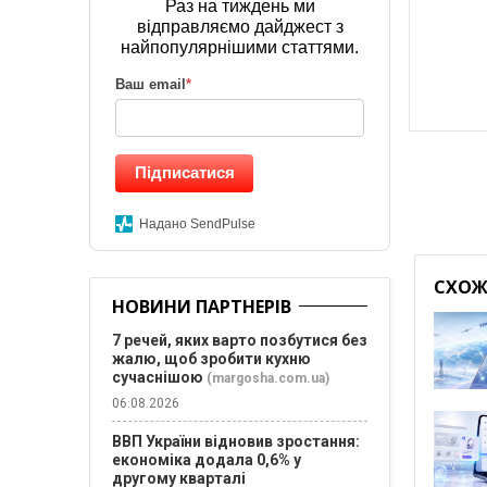
Раз на тиждень ми
відправляємо дайджест з
найпопулярнішими статтями.
Ваш email
*
Підписатися
Надано SendPulse
СХОЖІ
НОВИНИ ПАРТНЕРІВ
7 речей, яких варто позбутися без
жалю, щоб зробити кухню
сучаснішою
(margosha.com.ua)
06.08.2026
ВВП України відновив зростання:
економіка додала 0,6% у
другому кварталі