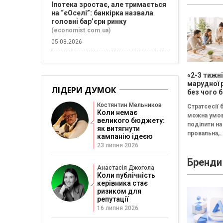
Іпотека зростає, але тримається
на “єОселі”: банкірка назвала
головні бар’єри ринку
(economist.com.ua)
05.08.2026
«2-3 тижн
марудної 
ЛІДЕРИ ДУМОК
без чого б
немає сен
Костянтин Мельников
Стратсесії 
проводит
Коли немає
можна умо
стратегіч
великого бюджету:
поділити на 
як витягнути
провальна,
кампанію ідеєю
збалансова
23 липня 2026
трансформа
Бренди
Провальна 
Анастасія Джогола
«рефлексія
Коли публічність
канапе» бе
керівника стає
результату..
ризиком для
репутації
16 липня 2026