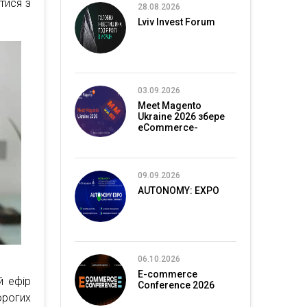
тися з
28.08.2026
Lviv Invest Forum
03.09.2026
Meet Magento
Ukraine 2026 збере
eCommerce-
спільноту в Києві
09.09.2026
AUTONOMY: EXPO
06.10.2026
E-commerce
й ефір
Conference 2026
орогих