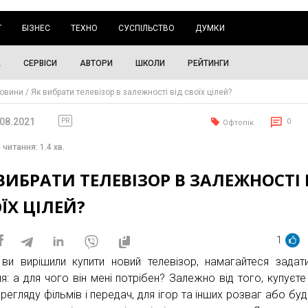
Г
БІЗНЕС
ТЕХНО
СУСПІЛЬСТВО
ДУМКИ
А
СЕРВІСИ
АВТОРИ
ШКОЛИ
РЕЙТИНГИ
овини
Як вибрати телевізор в залежності від своїх цілей?
.08.2021
PR
0
Офтопік
 читання: 1.4 хв.
ВИБРАТИ ТЕЛЕВІЗОР В ЗАЛЕЖНОСТІ 
ЇХ ЦІЛЕЙ?
1
ви вирішили купити новий телевізор, намагайтеся задат
ня: а для чого він мені потрібен? Залежно від того, купуєте
регляду фільмів і передач, для ігор та інших розваг або буд