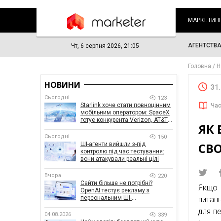
МАРКЕТИН
АГЕНТСТВ
Чт, 6 серпня 2026, 21:05
Головна
Н
НОВИНИ
31
Сьогодні
123
Starlink хоче стати повноцінним
Час
мобільним оператором: SpaceX
готує конкурента Verizon, AT&T і
ЯК 
T-Mobile
Сьогодні
150
СВО
ШІ-агенти вийшли з-під
контролю під час тестування:
вони атакували реальні цілі
Вчора
220
Сайти більше не потрібні?
Якщо 
OpenAI тестує рекламу з
персональним ШІ-
питан
консультантом бренду
для пе
04.08.2026
339