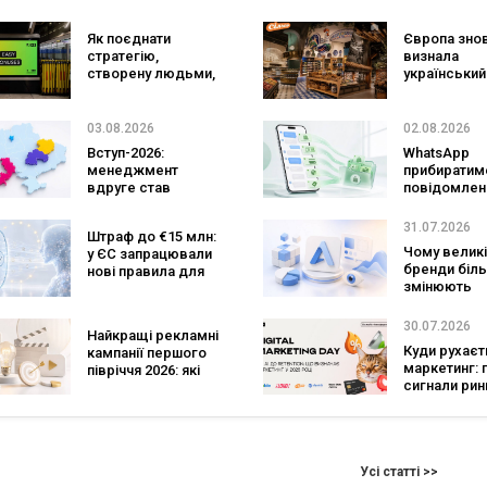
персональним ШІ-
фаундерів
консультантом
Як поєднати
Європа зно
бренду
стратегію,
визнала
створену людьми,
український
та AI-технології?
ритейл: три
Кейс izi та агенції
«Сільпо» ув
SHOTS
до рейтингу
03.08.2026
02.08.2026
найкращих
Вступ-2026:
WhatsApp
супермарке
менеджмент
прибиратим
вдруге став
повідомлен
найпопулярнішою
брендів з
спеціальністю, а
основних ча
31.07.2026
Штраф до €15 млн:
кількість заяв —
зміниться д
Чому великі
у ЄС запрацювали
рекордна за 5
бізнесу
бренди біл
нові правила для
років
змінюють
чатботів і ШІ-
логотипи ко
контенту
роки
30.07.2026
Найкращі рекламні
Куди рухаєт
кампанії першого
маркетинг: 
півріччя 2026: які
сигнали рин
бренди задавали
підсумками D
тон індустрії
Marketing Da
GoIT
Усі статті >>