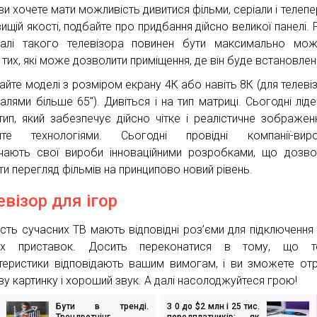
ви хочете мати можливість дивитися фільми, серіали і телепе
ищій якості, подбайте про придбання дійсно великої панелі. 
налі такого телевізора повинен бути максимально мо
 тих, які може дозволити приміщення, де він буде встановлен
айте моделі з розміром екрану 4К або навіть 8К (для телевіз
налями більше 65″). Дивіться і на тип матриці. Сьогодні лід
тип, який забезпечує дійсно чітке і реалістичне зображен
йте технологіями. Сьогодні провідні компанії-виро
чають свої вироби інноваційними розробками, що дозв
ти перегляд фільмів на принципово новий рівень.
евізор для ігор
ість сучасних ТВ мають відповідні роз’єми для підключення 
вих приставок. Досить переконатися в тому, що тех
теристики відповідають вашим вимогам, і ви зможете от
ву картинку і хороший звук. А далі насолоджуйтеся грою!
Бути в тренді.
З 0 до $2 млн і 25 тис.
ігація