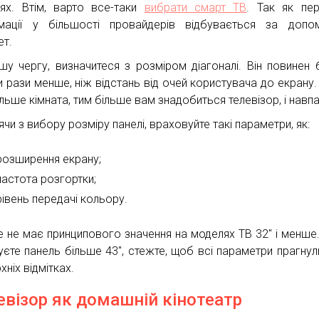
ях. Втім, варто все-таки
вибрати смарт ТВ
. Так як пе
мації у більшості провайдерів відбувається за допо
ет.
шу чергу, визначитеся з розміром діагоналі. Він повинен 
и рази менше, ніж відстань від очей користувача до екрану.
льше кімната, тим більше вам знадобиться телевізор, і навпа
чи з вибору розміру панелі, враховуйте такі параметри, як:
розширення екрану;
частота розгортки;
рівень передачі кольору.
е не має принципового значення на моделях ТВ 32″ і менше
уєте панель більше 43″, стежте, щоб всі параметри прагнул
хніх відмітках.
евізор як домашній кінотеатр