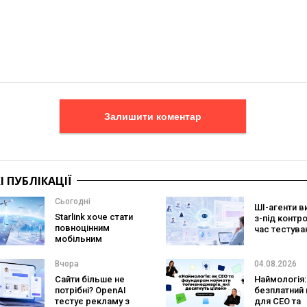
Залишити коментар
 ПУБЛІКАЦІЇ
Сьогодні
ШІ-агенти в
Starlink хоче стати
з-під контр
повноцінним
час тестува
мобільним
вони атакув
оператором:
реальні цілі
SpaceX готує
Вчора
04.08.2026
конкурента
Сайти більше не
Наймологія:
Verizon, AT&T і T-
потрібні? OpenAI
безплатний 
Mobile
тестує рекламу з
для CEO та