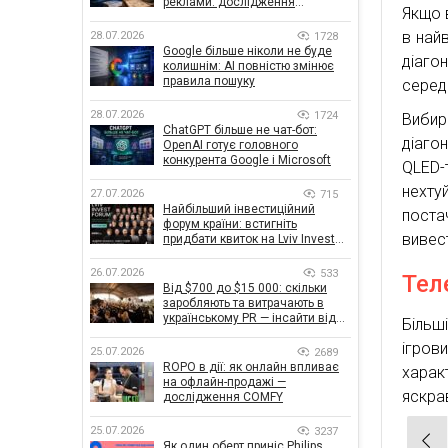
реклами: дослідження
Якщо 
показало, що насправді
впливає на ефективність
в найв
28.07.2026
1728
кампаній
Google більше ніколи не буде
діаго
колишнім: AI повністю змінює
правила пошуку
серед
28.07.2026
1724
Вибир
ChatGPT більше не чат-бот:
діаго
OpenAI готує головного
конкурента Google і Microsoft
QLED-
нехту
27.07.2026
715
Найбільший інвестиційний
поста
форум країни: встигніть
вивес
придбати квиток на Lviv Invest
Forum
26.07.2026
533
Тел
Від $700 до $15 000: скільки
заробляють та витрачають в
українському PR — інсайти від
Більш
znamy та Women Make Money
ігро
25.07.2026
2689
ROPO в дії: як онлайн впливає
харак
на офлайн-продажі —
яскра
дослідження COMFY
25.07.2026
3237
Нав
Як один оберт приніс Philips