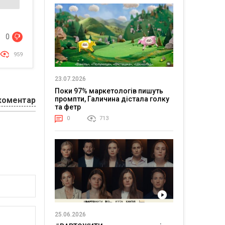
0
959
23.07.2026
Поки 97% маркетологів пишуть
промпти, Галичина дістала голку
коментар
та фетр
0
713
25.06.2026