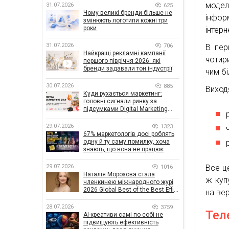
модел
31.07.2026
625
Чому великі бренди більше не
інфор
змінюють логотипи кожні три
роки
інтерн
31.07.2026
706
В пер
Найкращі рекламні кампанії
чотир
першого півріччя 2026: які
бренди задавали тон індустрії
чим бі
30.07.2026
885
Виходя
Куди рухається маркетинг:
головні сигнали ринку за
підсумками Digital Marketing
Day від GoIT
29.07.2026
1323
67% маркетологів досі роблять
одну й ту саму помилку, хоча
знають, що вона не працює
29.07.2026
Все ц
1016
Наталія Морозова стала
ж куп
членкинею міжнародного журі
2026 Global Best of the Best Effie
на вер
Awards
28.07.2026
3759
Тел
AI-креативи самі по собі не
підвищують ефективність