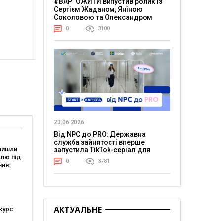
#ВАРТОЖИТИ випустив ролик із
Сергієм Жаданом, Яніною
Соколовою та Олександром
Тереном про життя в постійній
0
3100
напрузі
23.06.2026
Від NPC до PRO: Державна
служба зайнятості вперше
ийшли
запустила TikTok-серіал для
олю під
молоді
0
3781
ння:
али
АКТУАЛЬНЕ
курс