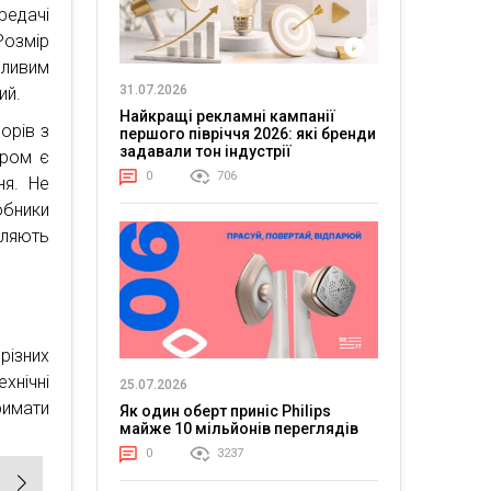
редачі
Розмір
жливим
31.07.2026
ий.
Найкращі рекламні кампанії
орів з
першого півріччя 2026: які бренди
задавали тон індустрії
ером є
0
706
ня. Не
бники
оляють
різних
нічні
25.07.2026
римати
Як один оберт приніс Philips
майже 10 мільйонів переглядів
0
3237