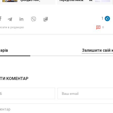
Трендвотчінг,
передплатників: як
исів
трендсеттінг,
ми за 4 місяці
трендмейкінг — що
розкрутили проєкт, не
це таке і як працює
називаючи його
1
исати в редакцію
0
арів
Залишити свій 
ТИ КОМЕНТАР