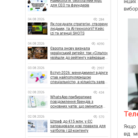
Наймологія: безплатний курс
інших 
для CEO та фаундерів
вибор
04.08.2026
284
Як поєднати стратегію, створену
людьми, та AI-технології? Кейс
izi та агенції SHOTS
04.08.2026
4090
Європа знову визнала
український ритейл: три «Сільпо»
увійшли до рейтингу найкращих
супермаркетів
03.08.2026
2997
Вступ-2026: менеджмент вдруге
став найпопулярнішою
спеціальністю, а кількість заяв
— рекордна за 5 років
02.08.2026
434
WhatsApp прибиратиме
повідомлення брендів з
основних чатів: що зміниться
для бізнесу
Тел
02.08.2026
570
Штраф до €15 млн: у ЄС
Якщо 
запрацювали нові правила для
чатботів і ШІ-контенту
від м