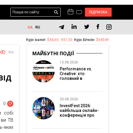
ПІДПИСКА
UA
RU
Курс валют:
$44,65 , €51,50
Курс Біткоїн:
$64549
МАЙБУТНІ ПОДІЇ
959
13.08.2026
Performance vs.
Creative: хто
ВІД
головний в
перформанс-
маркетингу?
20.08.2026
0
InvestFest 2026:
найбільша онлайн-
и собі
конференція про
 ви ТВ
інвестиції
ь-яких