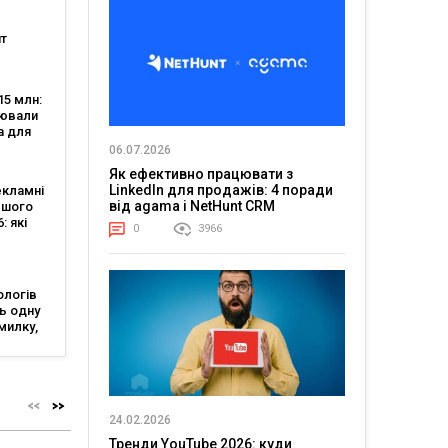
т
нішою
тю, а
5 млн:
аяв —
цювали
 5
а для
-
06.07.2026
Як ефективно працювати з
LinkedIn для продажів: 4 поради
екламні
від agama і NetHunt CRM
ршого
: які
0
3966
авали
ї
ологів
ь одну
милку,
, що
ацює
24.02.2026
Тренди YouTube 2026: куди