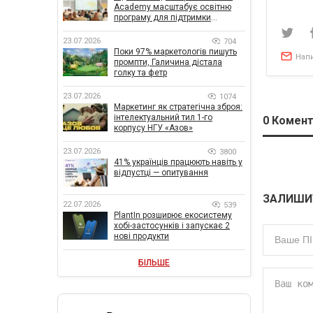
Academy масштабує освітню
програму для підтримки
українського бізнесу
23.07.2026
704
Поки 97% маркетологів пишуть
Нап
промпти, Галичина дістала
голку та фетр
23.07.2026
1074
Маркетинг як стратегічна зброя:
інтелектуальний тил 1-го
0
Комент
корпусу НГУ «Азов»
23.07.2026
3800
41% українців працюють навіть у
відпустці — опитування
ЗАЛИШИ
22.07.2026
539
PlantIn розширює екосистему
хобі-застосунків і запускає 2
нові продукти
БІЛЬШЕ