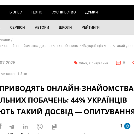
Г
БІЗНЕС
ТЕХНО
СУСПІЛЬСТВО
ДУМКИ
А
СЕРВІСИ
АВТОРИ
ШКОЛИ
РЕЙТИНГИ
овини
ть онлайн-знайомства до реальних побачень: 44% українців мають такий дос
я
.07.2025
,
0
Viber
Опитування
 читання: 1.3 хв.
 ПРИВОДЯТЬ ОНЛАЙН-ЗНАЙОМСТВА
ЛЬНИХ ПОБАЧЕНЬ: 44% УКРАЇНЦІВ
ЮТЬ ТАКИЙ ДОСВІД — ОПИТУВАНН
1