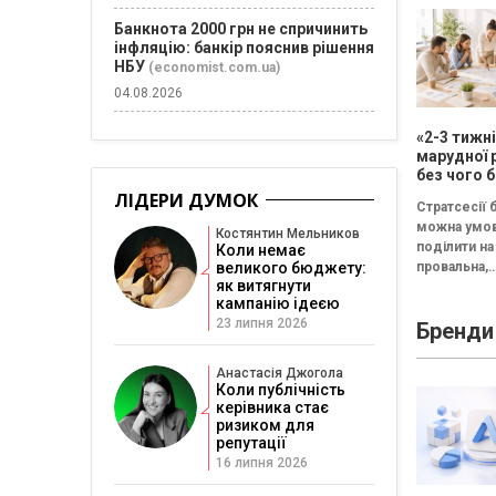
Банкнота 2000 грн не спричинить
інфляцію: банкір пояснив рішення
НБУ
(economist.com.ua)
04.08.2026
«2-3 тижн
марудної 
без чого б
немає сен
ЛІДЕРИ ДУМОК
Стратсесії 
проводит
можна умо
стратегіч
Костянтин Мельников
поділити на 
Коли немає
провальна,
великого бюджету:
як витягнути
збалансова
кампанію ідеєю
трансформа
23 липня 2026
Бренди
Провальна 
«рефлексія
канапе» бе
Анастасія Джогола
результату..
Коли публічність
керівника стає
ризиком для
репутації
16 липня 2026