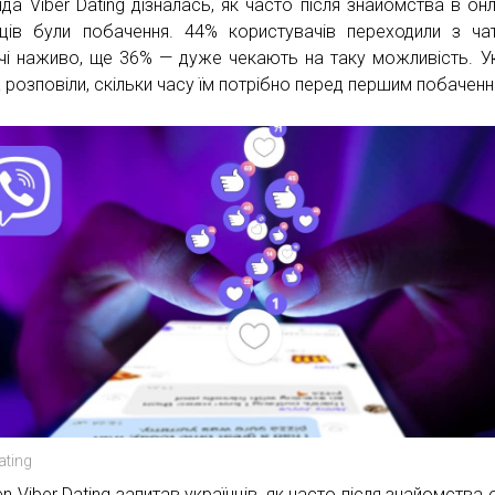
да Viber Dating дізналась, як часто після знайомства в онл
нців були побачення. 44% користувачів переходили з ча
ічі наживо, ще 36% — дуже чекають на таку можливість. Ук
 розповіли, скільки часу їм потрібно перед першим побаченн
ating
n Viber Dating запитав українців, як часто після знайомства 