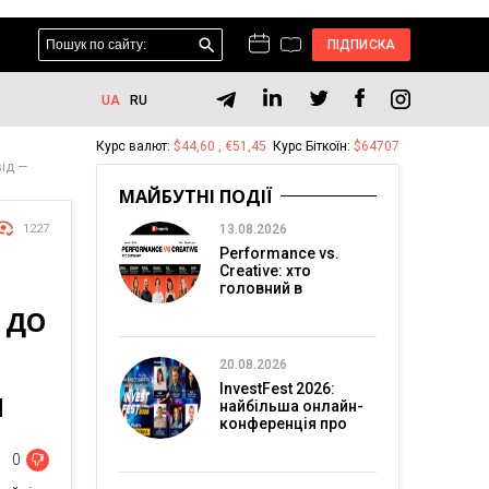
ПІДПИСКА
UA
RU
Курс валют:
$44,60 , €51,45
Курс Біткоїн:
$64707
від —
МАЙБУТНІ ПОДІЇ
1227
13.08.2026
Performance vs.
Creative: хто
головний в
перформанс-
 ДО
маркетингу?
20.08.2026
InvestFest 2026:
Я
найбільша онлайн-
конференція про
інвестиції
0