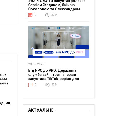
#ВАРТОЖИТИ випустив ролик із
Сергієм Жаданом, Яніною
Соколовою та Олександром
Тереном про життя в постійній
0
3064
напрузі
23.06.2026
Від NPC до PRO: Державна
служба зайнятості вперше
е не
запустила TikTok-серіал для
penAI
молоді
аму з
0
3754
им ШІ-
том
юдьми,
огії?
АКТУАЛЬНЕ
генції