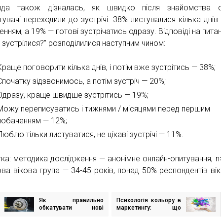
нда також дізналась, як швидко після знайомства о
тувачі переходили до зустрічі. 38% листувалися кілька днів
нням, а 19% — готові зустрічатись одразу. Відповіді на питан
 зустрілися?” розподілилися наступним чином:
Краще поговорити кілька днів, і потім вже зустрітись — 38%;
Спочатку зідзвонимось, а потім зустріч — 20%;
Одразу, краще швидше зустрітись — 19%;
Можу переписуватись і тижнями / місяцями перед першим
побаченням — 12%;
Люблю тільки листуватися, не цікаві зустрічі — 11%.
тка: методика дослідження — анонімне онлайн-опитування, n
ва вікова група — 34-45 років, понад 50% респондентів ві
Як правильно
Психологія кольору в
ігація
обкатувати нові
маркетингу: що
исів
колодки і барабан
насправді працює, а