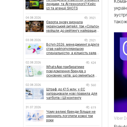
Коман
людьми, та AI-технології? Кейс
украї
izi та агенції SHOTS
зустр
04.08.2026
3921
також
Європа знову визнала
український ритейл: три «Сільпо»
увійшли до рейтингу найкращих
супермаркетів
03.08.2026
2921
Вступ-2026: менеджмент вдруге
став найпопулярнішою
спеціальністю, а кількість заяв
— рекордна за 5 років
02.08.2026
424
WhatsApp прибиратиме
повідомлення брендів з
основних чатів: що зміниться
для бізнесу
02.08.2026
560
Штраф до €15 млн: у ЄС
запрацювали нові правила для
чатботів і ШІ-контенту
31.07.2026
619
Чому великі бренди більше не
змінюють логотипи кожні три
Viber D
роки
Rakute