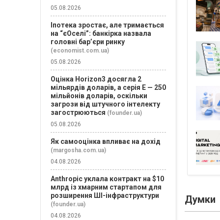
05.08.2026
Іпотека зростає, але тримається
на “єОселі”: банкірка назвала
головні бар’єри ринку
(economist.com.ua)
05.08.2026
Оцінка Horizon3 досягла 2
мільярдів доларів, а серія E — 250
мільйонів доларів, оскільки
загрози від штучного інтелекту
загострюються
(founder.ua)
05.08.2026
Як самооцінка впливає на дохід
(margosha.com.ua)
04.08.2026
Anthropic уклала контракт на $10
млрд із хмарним стартапом для
розширення ШІ-інфраструктури
Думки
(founder.ua)
04.08.2026