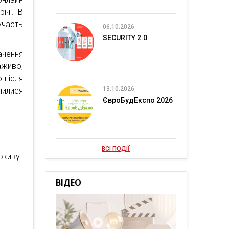
ічі. В
участь
06.10.2026
SECURITY 2.0
ачення
аживо,
 після
13.10.2026
лилися
ЄвроБудЕкспо 2026
ВСІ ПОДІЇ
 вживу
ВІДЕО