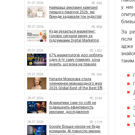
31.07.2026
696
у них
Найкращі рекламні кампанії
першого півріччя 2026: які
опиту
бренди задавали тон індустрії
близь
30.07.2026
858
За ре
Куди рухається маркетинг:
головні сигнали ринку за
після
підсумками Digital Marketing
Day від GoIT
адже 
29.07.2026
1302
знайо
67% маркетологів досі роблять
одну й ту саму помилку, хоча
таким
знають, що вона не працює
29.07.2026
995
Наталія Морозова стала
членкинею міжнародного журі
2026 Global Best of the Best Effie
Awards
28.07.2026
3740
AI-креативи самі по собі не
підвищують ефективність
реклами: дослідження
показало, що насправді
впливає на ефективність
28.07.2026
1719
кампаній
Google більше ніколи не буде
колишнім: AI повністю змінює