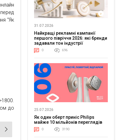
нлайн
 перед
ня “Як
31.07.2026
Найкращі рекламні кампанії
першого півріччя 2026: які бренди
задавали тон індустрії
0
696
>1800.
ком до
25.07.2026
Як один оберт приніс Philips
майже 10 мільйонів переглядів
0
3190