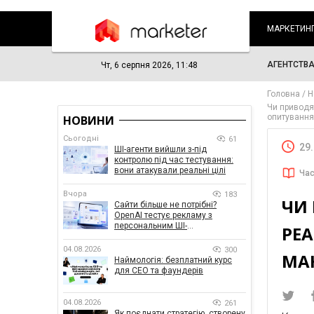
МАРКЕТИН
АГЕНТСТВ
Чт, 6 серпня 2026, 11:48
Головна
Н
Чи приводя
опитуванн
НОВИНИ
Сьогодні
61
29
ШІ-агенти вийшли з-під
контролю під час тестування:
вони атакували реальні цілі
Час
Вчора
183
ЧИ
Сайти більше не потрібні?
OpenAI тестує рекламу з
персональним ШІ-
РЕА
консультантом бренду
04.08.2026
300
МА
Наймологія: безплатний курс
для CEO та фаундерів
04.08.2026
261
Як поєднати стратегію, створену