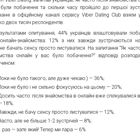
 були побачення та скільки часу пройшло до першої зустр
ванні в офіційному каналі сервісу Viber Dating Club взяли 
ко двох тисяч респондентів.
зультатами опитування, 44% українців влаштовували поб
 онлайн-знайомства: 12% з них завжди зустрічаються н
не бачать сенсу просто листуватися. На запитання “Як часто
мства онлайн у вас було побачення?” відповіді розподі
 чином:
Поки не було такого, але дуже чекаю:) — 36%;
Поки не було і не сильно фокусуюсь на цьому — 20%;
Досить часто: після знайомства в онлайні вже спілкувалися
— 18%;
Завжди, не бачу сенсу просто листуватися — 12%;
Часто, але не більше 1-2 зустрічей — 8%;
1 раз — зате який! Тепер ми пара — 6%.