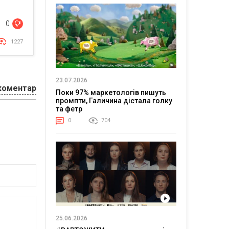
0
1227
23.07.2026
коментар
Поки 97% маркетологів пишуть
промпти, Галичина дістала голку
та фетр
0
704
25.06.2026