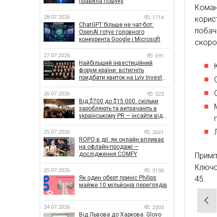
правила пошуку
Кома
28.07.2026
1714
корис
ChatGPT більше не чат-бот:
побаче
OpenAI готує головного
конкурента Google і Microsoft
скоро
27.07.2026
691
Найбільший інвестиційний
форум країни: встигніть
придбати квиток на Lviv Invest
Forum
26.07.2026
523
Від $700 до $15 000: скільки
заробляють та витрачають в
українському PR — інсайти від
znamy та Women Make Money
25.07.2026
2661
ROPO в дії: як онлайн впливає
на офлайн-продажі —
дослідження COMFY
Примі
Ключо
25.07.2026
3190
45.
Як один оберт приніс Philips
майже 10 мільйонів переглядів
Нав
24.07.2026
2003
зап
Від Львова до Харкова: Glovo