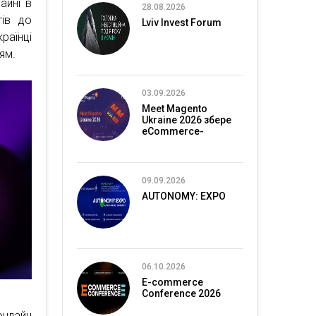
айні в
28.08.2026
тів до
Lviv Invest Forum
раїнці
ям.
03.09.2026
Meet Magento
Ukraine 2026 збере
eCommerce-
спільноту в Києві
09.09.2026
AUTONOMY: EXPO
06.10.2026
E-commerce
Conference 2026
онлайн