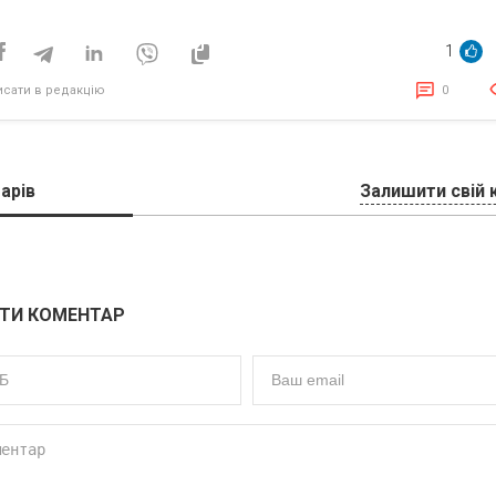
що — міф
1
исати в редакцію
0
арів
Залишити свій 
ТИ КОМЕНТАР