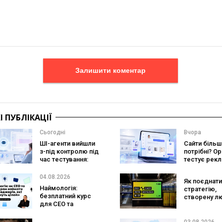
Залишити коментар
 ПУБЛІКАЦІЇ
Сьогодні
Вчора
ШІ-агенти вийшли
Сайти більш
з-під контролю під
потрібні? O
час тестування:
тестує рекл
вони атакували
персональн
реальні цілі
консультан
04.08.2026
Як поєднати
бренду
Наймологія:
стратегію,
безплатний курс
створену л
для CEO та
та AI-технол
фаундерів
Кейс izi та а
SHOTS