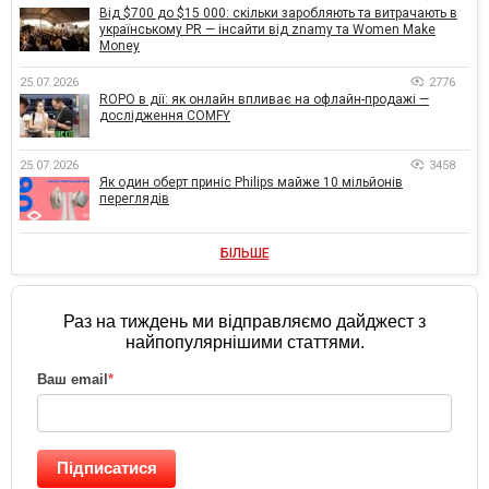
Від $700 до $15 000: скільки заробляють та витрачають в
українському PR — інсайти від znamy та Women Make
Money
25.07.2026
2776
ROPO в дії: як онлайн впливає на офлайн-продажі —
дослідження COMFY
25.07.2026
3458
Як один оберт приніс Philips майже 10 мільйонів
переглядів
БІЛЬШЕ
Раз на тиждень ми відправляємо дайджест з
найпопулярнішими статтями.
Ваш email
*
Підписатися