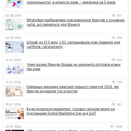
спеціальністю, а кількість заяв — рекордна за 5 років
02.08.2026
451
WhatsApp прибиратиме повідомлення брендів з основних
чатів: що зміниться для бізнесу
02.08.2026
594
Штраф до €15 млн: у ЄС запрацювали нові правила для
чатботів і ШІ-контенту
31.07.2026
665
Чому великі бренди більше не змінюють логотипи кожні
три роки
31.07.2026
745
Найкращі рекламні кампанії першого півріччя 2026: які
бренди задавали тон індустрії
30.07.2026
961
Куди рухається маркетинг: головні сигнали ринку за
підсумками Digital Marketing Day від GoIT
29.07.2026
1428