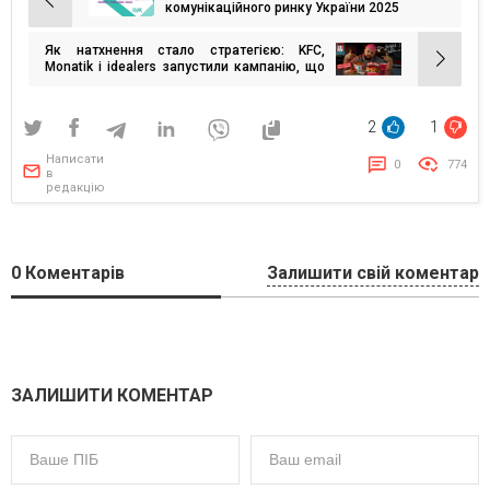
Навігація
комунікаційного ринку України 2025
записів
Як натхнення стало стратегією: KFC,
Monatik і idealers запустили кампанію, що
перетворює музику на смак
2
1
Написати
0
774
в
редакцію
0
Коментарів
Залишити свій коментар
ЗАЛИШИТИ КОМЕНТАР