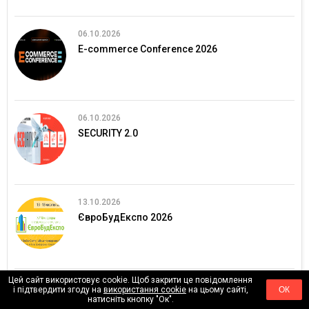
06.10.2026
E-commerce Conference 2026
06.10.2026
SECURITY 2.0
13.10.2026
ЄвроБудЕкспо 2026
Цей сайт використовує cookie. Щоб закрити це повідомлення
ВСІ ПОДІЇ
і підтвердити згоду на
використання cookie
на цьому сайті,
ОК
натисніть кнопку "Ок".