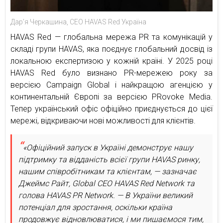
Дарʼя Черкашина, СЕО HAVAS Red Україна
HAVAS Red — глобальна мережа PR та комунікацій у
складі групи HAVAS, яка поєднує глобальний досвід із
локальною експертизою у кожній країні. У 2025 році
HAVAS Red було визнано PR-мережею року за
версією Campaign Global і найкращою агенцією у
континентальній Європі за версією PRovoke Media.
Тепер український офіс офіційно приєднується до цієї
мережі, відкриваючи нові можливості для клієнтів.
«Офіційний запуск в Україні демонструє нашу
підтримку та відданість всієї групи HAVAS ринку,
нашим співробітникам та клієнтам, — зазначає
Джеймс Райт, Global CEO HAVAS Red Network та
голова HAVAS PR Network. — В України великий
потенціал для зростання, оскільки країна
продовжує відновлюватися, і ми пишаємося тим,