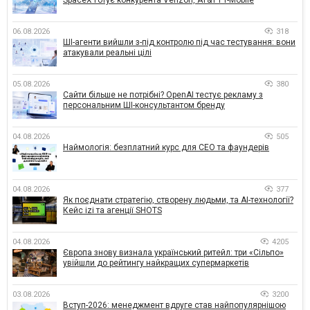
06.08.2026
318
ШІ-агенти вийшли з-під контролю під час тестування: вони
атакували реальні цілі
05.08.2026
380
Сайти більше не потрібні? OpenAI тестує рекламу з
персональним ШІ-консультантом бренду
04.08.2026
505
Наймологія: безплатний курс для CEO та фаундерів
04.08.2026
377
Як поєднати стратегію, створену людьми, та AI-технології?
Кейс izi та агенції SHOTS
04.08.2026
4205
Європа знову визнала український ритейл: три «Сільпо»
увійшли до рейтингу найкращих супермаркетів
03.08.2026
3200
Вступ-2026: менеджмент вдруге став найпопулярнішою