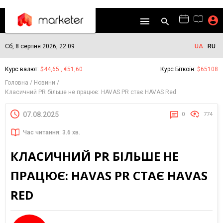
Сб, 8 серпня 2026, 22:09
UA
RU
Курс валют:
$44,65 , €51,60
Курс Біткоїн:
$65108
Головна
Новини
Класичний PR більше не працює: HAVAS PR стає HAVAS Red
07.08.2025
0
774
Час читання: 3.6 хв.
КЛАСИЧНИЙ PR БІЛЬШЕ НЕ
ПРАЦЮЄ: HAVAS PR СТАЄ HAVAS
RED