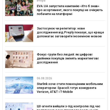
Вчора
EVA.UA запустила кампанію «Хто б знав»
про асортимент, якого покупці не очікують
побачити на платформі
Застосунок чи репетитор: нове
дослідження від Preply показує, що краще
допомагає заговорити іноземною мовою
Фокус-групи без людей: як цифрові
двійники покупців змінять маркетингові
дослідження
06.08.2026
Starlink хоче стати повноцінним мобільним
оператором: SpaceX готує конкурента
Verizon, AT&T і T-Mobile
ШІ-агенти вийшли з-під контролю під час