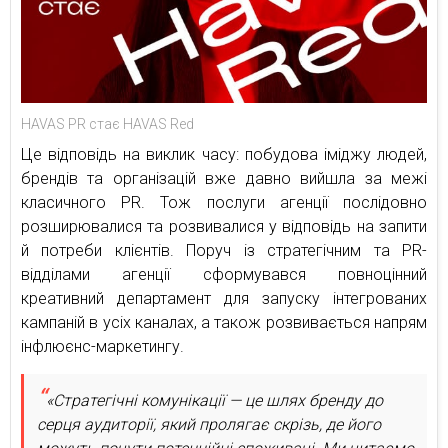
HAVAS PR стає HAVAS Red
Це відповідь на виклик часу: побудова іміджу людей,
брендів та організацій вже давно вийшла за межі
класичного PR. Тож послуги агенції послідовно
розширювалися та розвивалися у відповідь на запити
й потреби клієнтів. Поруч із стратегічним та PR-
відділами агенції сформувався повноцінний
креативний департамент для запуску інтегрованих
кампаній в усіх каналах, а також розвивається напрям
інфлюєнс-маркетингу.
«Стратегічні комунікації — це шлях бренду до
серця аудиторії, який пролягає скрізь, де його