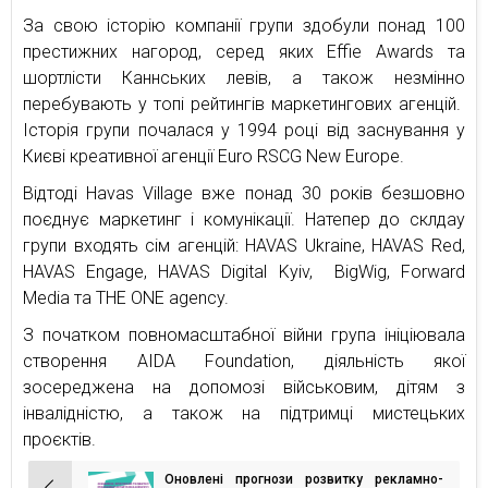
За свою історію компанії групи здобули понад 100
престижних нагород, серед яких Effie Awards та
шортлісти Каннських левів, а також незмінно
перебувають у топі рейтингів маркетингових агенцій.
Історія групи почалася у 1994 році від заснування у
Києві креативної агенції Euro RSCG New Europe.
Відтоді Havas Village вже понад 30 років безшовно
поєднує маркетинг і комунікації. Натепер до склдау
групи входять сім агенцій: HAVAS Ukraine, HAVAS Red,
HAVAS Engage, HAVAS Digital Kyiv, BigWig, Forward
Media та THE ONE agency.
З початком повномасштабної війни група ініціювала
створення AIDA Foundation, діяльність якої
зосереджена на допомозі військовим, дітям з
інвалідністю, а також на підтримці мистецьких
проєктів.
Оновлені прогнози розвитку рекламно-