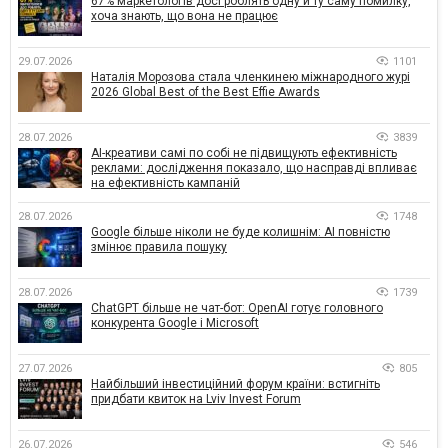
67% маркетологів досі роблять одну й ту саму помилку,
хоча знають, що вона не працює
29.07.2026
1101
Наталія Морозова стала членкинею міжнародного журі
2026 Global Best of the Best Effie Awards
28.07.2026
3839
AI-креативи самі по собі не підвищують ефективність
реклами: дослідження показало, що насправді впливає
на ефективність кампаній
28.07.2026
1748
Google більше ніколи не буде колишнім: AI повністю
змінює правила пошуку
28.07.2026
1739
ChatGPT більше не чат-бот: OpenAI готує головного
конкурента Google і Microsoft
27.07.2026
805
Найбільший інвестиційний форум країни: встигніть
придбати квиток на Lviv Invest Forum
26.07.2026
546