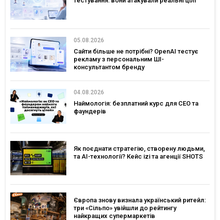
тестування: вони атакували реальні цілі
05.08.2026
Сайти більше не потрібні? OpenAI тестує
рекламу з персональним ШІ-
консультантом бренду
04.08.2026
Наймологія: безплатний курс для CEO та
фаундерів
Як поєднати стратегію, створену людьми,
та AI-технології? Кейс izi та агенції SHOTS
Європа знову визнала український ритейл:
три «Сільпо» увійшли до рейтингу
найкращих супермаркетів