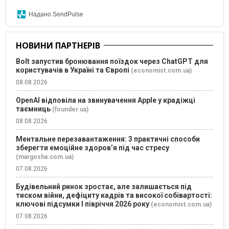
Надано SendPulse
НОВИНИ ПАРТНЕРІВ
Bolt запустив бронювання поїздок через ChatGPT для
користувачів в Україні та Європі
(economist.com.ua)
08.08.2026
OpenAI відповіла на звинувачення Apple у крадіжці
таємниць
(founder.ua)
08.08.2026
Ментальне перезавантаження: 3 практичні способи
зберегти емоційне здоров’я під час стресу
(margosha.com.ua)
07.08.2026
Будівельний ринок зростає, але залишається під
тиском війни, дефіциту кадрів та високої собівартості:
ключові підсумки І півріччя 2026 року
(economist.com.ua)
07.08.2026