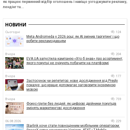
як працює первинний відбір оголошень і навіщо узгоджувати рекламу,
лендінг та...
НОВИНИ
Сьогодні
124
Meta Andromeda у 2026 році: як AI змінив таргетинг і що
робити рекламодавцям
Вчора
204
EVA.UA запустила кампанію «Хто б знав» про асортимент,
якого покупці не очікують побачити на платформі
Вчора
177
Застосунок чи репетитор: нове дослідження від Preply
показує, що краще допомагає заговорити іноземною
мовою
Вчора
759
Фокус-групи без людей: як цифрові двійники покупців
змінять маркетингові дослідження
06.08.2026
229
Starlink хоче стати повноцінним мобільним оператором:
SpaceX готує конкурента Verizon, AT&T і T-Mobile