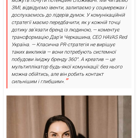
можуть почути потенційні споживачі. Ми читаємо
ЗМІ, відвідуємо івенти, залипаємо у соцмережах і
дослухаємось до лідерів думок. У комунікаційній
стратегії маємо передбачити, як у кожній точці
дотику зв’язати бренд із людиною, — коментує
трансформацію Дарʼя Черкашина, СЕО HAVAS Red
Україна. — Класична PR-стратегія не вирішує
таких викликів — вони потребують системної
побудови іміджу бренду 360°. А креатив — це
мультиплікатор будь-якої комунікації: без нього
можна обійтись, але він робить контакт
сильнішим і глибшим».