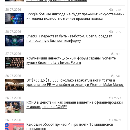
влияет на эффективность кампаний
28.07.2026
1748
Google больше никогда не будет прежним: искусственный
интеллект полностью меняет правила поиска
28.07.2026
1739
ChatGPT перестает быть чат-ботом. OpenAI создает
полноценную бизнес-платформу
27.07.2026
805
Крупнейший инвестиционный форум страны: успейте
купить билет на Lviv Invest Forum
26.07.2026
546
От $700 до $15 000: сколько зарабатывают и тратят в
украинском PR — инсайты от znamy и Women Make Money
25.07.2026
2777
ROPO в действии: как онлайн влияет на офлайн-продажи
— исследование COMFY
25.07.2026
3459
Как один оборот принес Philips почти 10 миллионов
просмотров