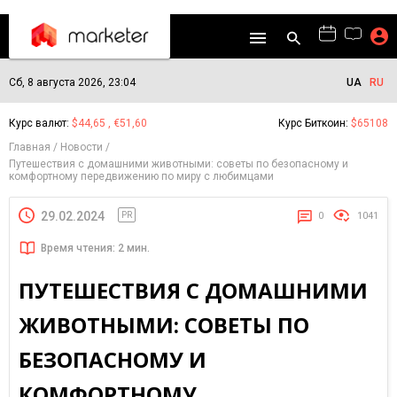
Сб, 8 августа 2026, 23:04
UA
RU
Курс валют:
$44,65 , €51,60
Курс Биткоин:
$65108
Главная
Новости
Путешествия с домашними животными: советы по безопасному и
комфортному передвижению по миру с любимцами
29.02.2024
PR
0
1041
Время чтения: 2 мин.
ПУТЕШЕСТВИЯ С ДОМАШНИМИ
ЖИВОТНЫМИ: СОВЕТЫ ПО
БЕЗОПАСНОМУ И
КОМФОРТНОМУ