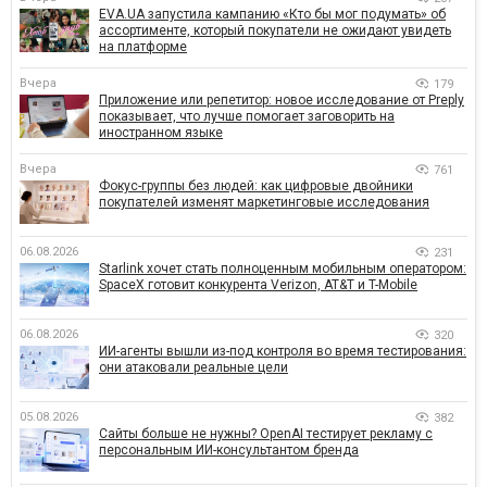
EVA.UA запустила кампанию «Кто бы мог подумать» об
ассортименте, который покупатели не ожидают увидеть
на платформе
Вчера
179
Приложение или репетитор: новое исследование от Preply
показывает, что лучше помогает заговорить на
иностранном языке
Вчера
761
Фокус-группы без людей: как цифровые двойники
покупателей изменят маркетинговые исследования
06.08.2026
231
Starlink хочет стать полноценным мобильным оператором:
SpaceX готовит конкурента Verizon, AT&T и T-Mobile
06.08.2026
320
ИИ-агенты вышли из-под контроля во время тестирования:
они атаковали реальные цели
05.08.2026
382
Сайты больше не нужны? OpenAI тестирует рекламу с
персональным ИИ-консультантом бренда