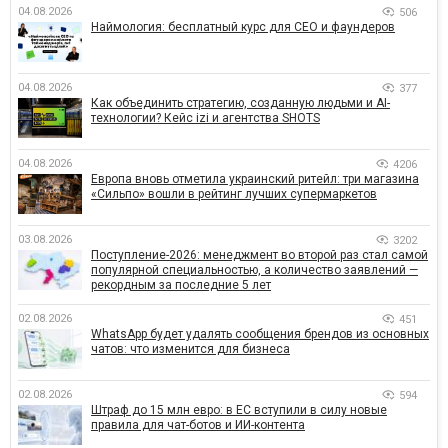
04.08.2026
506
Наймология: бесплатный курс для CEO и фаундеров
04.08.2026
377
Как объединить стратегию, созданную людьми и AI-
технологии? Кейс izi и агентства SHOTS
04.08.2026
4206
Европа вновь отметила украинский ритейл: три магазина
«Сильпо» вошли в рейтинг лучших супермаркетов
03.08.2026
3202
Поступление-2026: менеджмент во второй раз стал самой
популярной специальностью, а количество заявлений —
рекордным за последние 5 лет
02.08.2026
451
WhatsApp будет удалять сообщения брендов из основных
чатов: что изменится для бизнеса
02.08.2026
594
Штраф до 15 млн евро: в ЕС вступили в силу новые
правила для чат-ботов и ИИ-контента